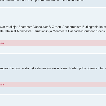
vat ratalinjat Seattlesta Vancouver B.C.:hen, Anacortesista Burlingtonin kautt
elä ratalinjat Monroesta Carnationiin ja Monroesta Cascade-vuoristoon Scenic
toja.
mpaan tasoon, joista nyt valmiina on kaksi tasoa. Radan jatko Sceniciin tuo
toja.