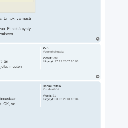
a. En toki varmasti
ua. Ei sieltä pysty
yymiseen.
Y
l
ö
PeS
s
Veturinkuljettaja
Viestit:
990
i tai
Liittynyt:
17.12.2007 10:03
rjolla, muuten
Y
l
ö
HannuPeltola
s
Konduktööri
Viestit:
51
ainoastaan
Liittynyt:
03.05.2018 13:34
a. OK, se