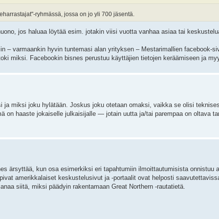
harrastajat"-ryhmässä, jossa on jo yli 700 jäsentä.
ono, jos haluaa löytää esim. jotakin viisi vuotta vanhaa asiaa tai keskustelu
n – varmaankin hyvin tuntemasi alan yrityksen – Mestarimallien facebook-siv
oki miksi. Facebookin bisnes perustuu käyttäjien tietojen keräämiseen ja m
ja miksi joku hylätään. Joskus joku otetaan omaksi, vaikka se olisi teknisest
on haaste jokaiselle julkaisijalle — jotain uutta ja/tai parempaa on oltava ta
s ärsyttää, kun osa esimerkiksi eri tapahtumiin ilmoittautumisista onnistuu 
at amerikkalaiset keskustelusivut ja -portaalit ovat helposti saavutettaviss
 sanaa siitä, miksi päädyin rakentamaan Great Northern -rautatietä.