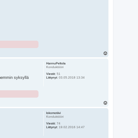
Y
l
ö
HannuPeltola
s
Konduktööri
Viestit:
51
hemmin syksyllä
Liittynyt:
03.05.2018 13:34
Y
l
ö
lokomotiivi
s
Konduktööri
Viestit:
74
Liittynyt:
19.02.2016 14:47