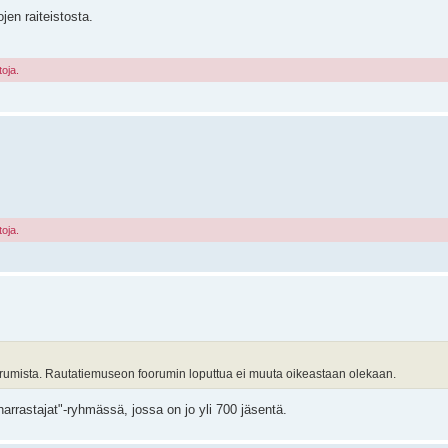
jen raiteistosta.
toja.
toja.
 foorumista. Rautatiemuseon foorumin loputtua ei muuta oikeastaan olekaan.
rrastajat"-ryhmässä, jossa on jo yli 700 jäsentä.