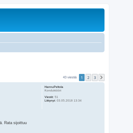
1
2
3
Seuraava
43 viestiä
HannuPeltola
Konduktööri
Viestit:
51
Liittynyt:
03.05.2018 13:34
. Rata sijoittuu