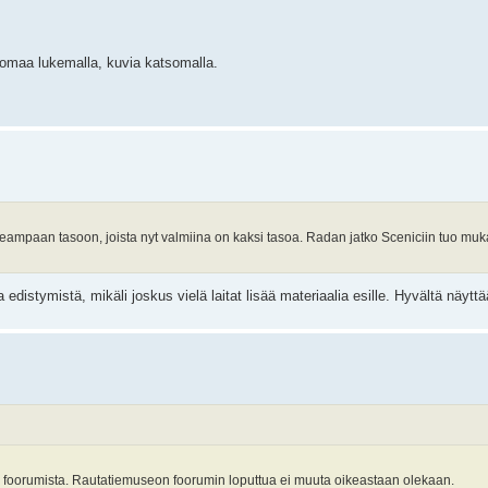
 huomaa lukemalla, kuvia katsomalla.
ampaan tasoon, joista nyt valmiina on kaksi tasoa. Radan jatko Sceniciin tuo muk
distymistä, mikäli joskus vielä laitat lisää materiaalia esille. Hyvältä näyttä
ästä foorumista. Rautatiemuseon foorumin loputtua ei muuta oikeastaan olekaan.