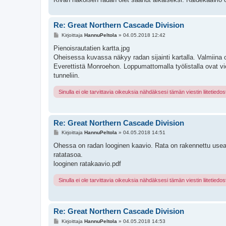
Re: Great Northern Cascade Division
V
Kirjoittaja
HannuPeltola
»
04.05.2018 12:42
i
e
Pienoisrautatien kartta.jpg
s
Oheisessa kuvassa näkyy radan sijainti kartalla. Valmiina o
t
i
Everettistä Monroehon. Loppumattomalla työlistalla ovat vi
tunneliin.
Sinulla ei ole tarvittavia oikeuksia nähdäksesi tämän viestin liitetiedos
Re: Great Northern Cascade Division
V
Kirjoittaja
HannuPeltola
»
04.05.2018 14:51
i
e
Ohessa on radan looginen kaavio. Rata on rakennettu usea
s
ratatasoa.
t
i
looginen ratakaavio.pdf
Sinulla ei ole tarvittavia oikeuksia nähdäksesi tämän viestin liitetiedos
Re: Great Northern Cascade Division
V
Kirjoittaja
HannuPeltola
»
04.05.2018 14:53