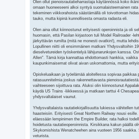
Olen ollut pienoisrautatieharrastaja käytännössä koko ikäni.
omaan huoneeseeni alkoi syntyä suomalaisteemainen rata Fl
tekeminen viikkorahoista säästämällä oli toivottoman hidast
tauko, mutta kipinä kunnollisesta omasta radasta eli.
Olen aina ollut kiinnostunut erityisesti operoinnista ja oli 
huomasin, että Pasilan kirjastoon tuli Model Railroader -leh
järkyttävän rumilta (mitä ne monesti ovatkin!), mutta lehd
Lopullinen niitti oli ensimmäinen matkani Yhdysvaltoihin 1993
dieselvetureiden työskentelyä lähijunarunkojen kanssa. Ost
Allen". Tämä kirja kannattaa ehdottomasti hankkia, vaikka ei
kaupunkimaisemat olivat aivan uskomattomia, mutta erityis
Opiskeluaikaan ja työelämää aloitellessa sopivaa paikkaa pi
ratasuunnitelmia joskus rakennettavasta pienoisrautatiest
vaihteeseen sijoittuva rata. Aluksi olin kiinnostunut Appalakk
käydä US Trains -liikkeessä ja matkaan tarttui 4 Chesapea
yhdysvaltalaiset vaunut.
Yhdysvaltalaista rautatiekirjallisuutta lukiessa vähitellen t
haasteisiin. Erityisesti Great Northern Railway nousi esille. 
eläessään lempinimen the Empire Builder, rata halkoi todella
hoidetusta rautatieoperoinnista. Kirsikkana kakun päällä oli
Skykomishista Wenatcheehen aina vuoteen 1956 saakka. Seu
veturista.