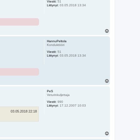
Viestit:
51
Liittynyt:
03.05.2018 13:34
Y
l
ö
HannuPeltola
s
Konduktööri
Viestit:
51
Liittynyt:
03.05.2018 13:34
Y
l
ö
PeS
s
Veturinkuljettaja
Viestit:
990
Liittynyt:
17.12.2007 10:03
03.05.2018 22:18
Y
l