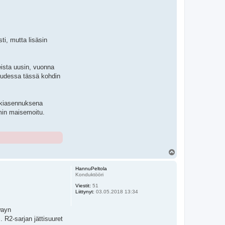
i, mutta lisäsin
eista uusin, vuonna
suudessa tässä kohdin
lkiasennuksena
min maisemoitu.
Y
l
ö
HannuPeltola
s
Konduktööri
Viestit:
51
Liittynyt:
03.05.2018 13:34
wayn
 R2-sarjan jättisuuret