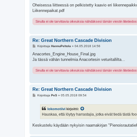
i
e
Oheisessa liitteessä on pelkistetty kaavio eri liikennepaikko
s
Liikennepaikat.pdf
t
i
Sinulla ei ole tarvittavia oikeuksia nähdäksesi tämän viestin liitetiedos
Re: Great Northern Cascade Division
V
Kirjoittaja
HannuPeltola
»
04.05.2018 14:56
i
e
Anacortes_Engine_House_Final.jpg
s
Ja tässä vähän tunnelmia Anacortesin veturitallilta...
t
i
Sinulla ei ole tarvittavia oikeuksia nähdäksesi tämän viestin liitetiedos
Re: Great Northern Cascade Division
V
Kirjoittaja
PeS
»
05.05.2018 09:54
i
e
s
lokomotiivi
kirjoitti:
t
i
Hauskaa, että löytyy harrastajia, jotka eivät tiedä tästä
Keskustelu käydään nykyisin naamakirjan "Pienoisrautatieha