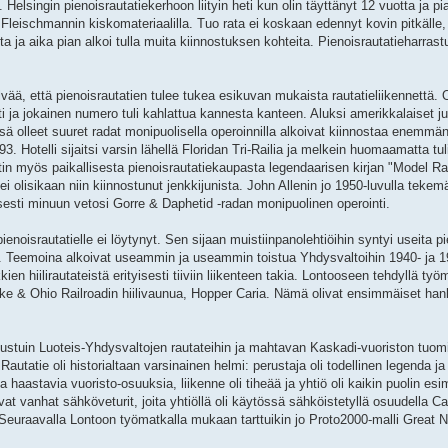
 Helsingin pienoisrautatiekerhoon liityin heti kun olin täyttänyt 12 vuotta ja p
eischmannin kiskomateriaalilla. Tuo rata ei koskaan edennyt kovin pitkälle,
a ja aika pian alkoi tulla muita kiinnostuksen kohteita. Pienoisrautatieharrast
selvää, että pienoisrautatien tulee tukea esikuvan mukaista rautatieliikennettä.
ti ja jokainen numero tuli kahlattua kannesta kanteen. Aluksi amerikkalaiset ju
issä olleet suuret radat monipuolisella operoinnilla alkoivat kiinnostaa enemm
. Hotelli sijaitsi varsin lähellä Floridan Tri-Railia ja melkein huomaamatta tul
in myös paikallisesta pienoisrautatiekaupasta legendaarisen kirjan "Model Ra
 olisikaan niin kiinnostunut jenkkijunista. John Allenin jo 1950-luvulla tekemä
esti minuun vetosi Gorre & Daphetid -radan monipuolinen operointi.
enoisrautatielle ei löytynyt. Sen sijaan muistiinpanolehtiöihin syntyi useita 
ä. Teemoina alkoivat useammin ja useammin toistua Yhdysvaltoihin 1940- ja 
ien hiilirautateistä erityisesti tiiviin liikenteen takia. Lontooseen tehdyllä työ
ke & Ohio Railroadin hiilivaunua, Hopper Caria. Nämä olivat ensimmäiset ha
utustuin Luoteis-Yhdysvaltojen rautateihin ja mahtavan Kaskadi-vuoriston tuomiin
Rautatie oli historialtaan varsinainen helmi: perustaja oli todellinen legenda ja 
 haastavia vuoristo-osuuksia, liikenne oli tiheää ja yhtiö oli kaikin puolin esi
vat vanhat sähköveturit, joita yhtiöllä oli käytössä sähköistetyllä osuudella C
raavalla Lontoon työmatkalla mukaan tarttuikin jo Proto2000-malli Great N