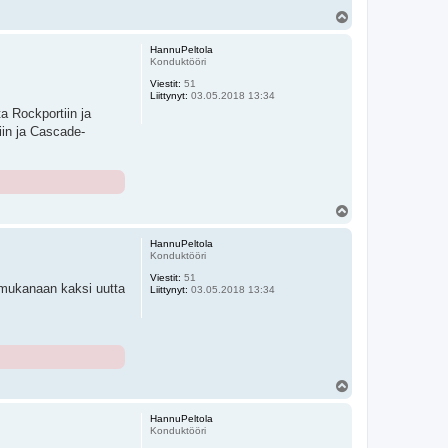
Y
l
ö
HannuPeltola
s
Konduktööri
Viestit:
51
Liittynyt:
03.05.2018 13:34
a Rockportiin ja
iin ja Cascade-
Y
l
ö
HannuPeltola
s
Konduktööri
Viestit:
51
 mukanaan kaksi uutta
Liittynyt:
03.05.2018 13:34
Y
l
ö
HannuPeltola
s
Konduktööri