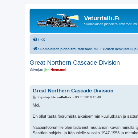
Veturitalli.Fi
Suomalainen pienoisrautatiefoorumi
UKK
Suomalainen pienoisrautatiefoorumi
Yleinen keskustelu ja
Great Northern Cascade Division
Valvojat:
jhr
,
Hermanni
Great Northern Cascade Division
V
Kirjoittaja
HannuPeltola
»
03.05.2018 13:40
i
e
Moi,
s
t
i
En ollut tästä foorumista aikaisemmin kuullutkaan ja sattu
Naapurifoorumille olen ladannut muutaman kuvan minulla työ
Seattlen pohjois- ja itäpuolelle vuosiin 1947-1953 ja mitta