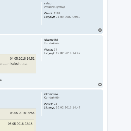
ö
ealab
s
Veturinkuljettaja
Viestit:
1182
Liittynyt:
21.09.2007 09:49
Y
l
ö
lokomotiivi
s
Konduktööri
Viestit:
74
Liittynyt:
19.02.2016 14:47
04.05.2018 14:51
anaan kaksi uutta
ä.
Y
l
ö
lokomotiivi
s
Konduktööri
Viestit:
74
Liittynyt:
19.02.2016 14:47
05.05.2018 09:54
03.05.2018 22:18