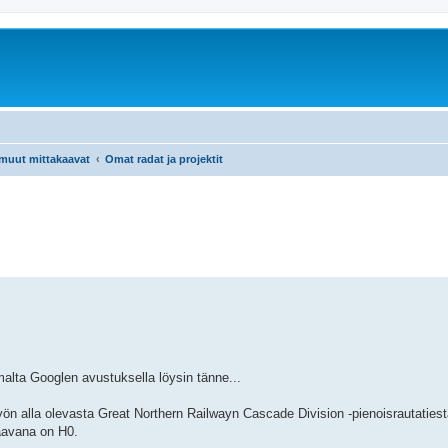
 muut mittakaavat
Omat radat ja projektit
malta Googlen avustuksella löysin tänne...
n alla olevasta Great Northern Railwayn Cascade Division -pienoisrautatiestä
kaavana on H0.