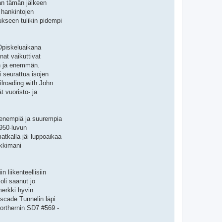
ian tämän jälkeen
 hankintojen
ukseen tulikin pidempi
 Opiskeluaikana
nat vaikuttivat
än ja enemmän.
i seurattua isojen
ilroading with John
t vuoristo- ja
pienempiä ja suurempia
1950-luvun
matkalla jäi luppoaikaa
nkkimani
 liikenteellisiin
oli saanut jo
merkki hyvin
ascade Tunnelin läpi
orthernin SD7 #569 -