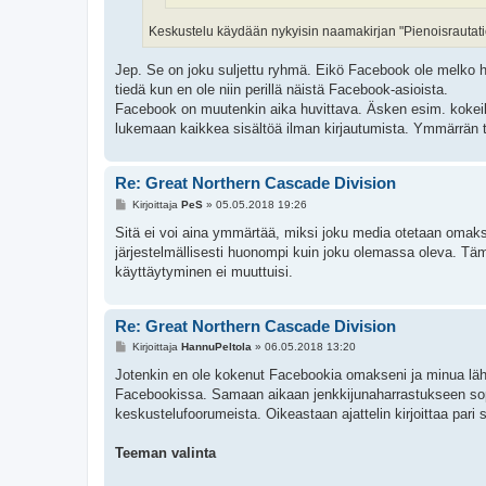
Keskustelu käydään nykyisin naamakirjan "Pienoisrautatie
Jep. Se on joku suljettu ryhmä. Eikö Facebook ole melko hu
tiedä kun en ole niin perillä näistä Facebook-asioista.
Facebook on muutenkin aika huvittava. Äsken esim. kokeili
lukemaan kaikkea sisältöä ilman kirjautumista. Ymmärrän t
Re: Great Northern Cascade Division
V
Kirjoittaja
PeS
»
05.05.2018 19:26
i
e
Sitä ei voi aina ymmärtää, miksi joku media otetaan omaksi 
s
järjestelmällisesti huonompi kuin joku olemassa oleva. Tämä 
t
i
käyttäytyminen ei muuttuisi.
Re: Great Northern Cascade Division
V
Kirjoittaja
HannuPeltola
»
06.05.2018 13:20
i
e
Jotenkin en ole kokenut Facebookia omakseni ja minua lähe
s
Facebookissa. Samaan aikaan jenkkijunaharrastukseen sopiv
t
i
keskustelufoorumeista. Oikeastaan ajattelin kirjoittaa pari
Teeman valinta