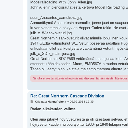
Modelrailroading_with_John_Allen.jpg
John Allenin pienoisrautatiestä kertova Model Railroading 
suuri_Anacortes_aamukuva.jpg
Aamunäkymä Anacortesin asemalle, jonne juuri on saapunut
kuvan vasemmalla näkyvien Hopper Carien takia. Ne ovat 
julk_x_W-sähköveturi.jpg
Great Northernin sähköveturit olivat minulle lopullinen ko
1947 GE:ltä valmistunut W1. Veturi poseeraa radallani Pug
ei koskaan ollut sähköistystä eivätkä nämä veturit myöskään
julk_x_SD-7_malmijuna.jpg
Great Northernin SD7 #569 vetämässä malmijunaa kohti Ana
asennettu äänidekooderi. Mmm, EMD567A:n murina veturin 
Tähän oli jäänyt pieni kaistale maisemoimatonta aluetta ja
Sinulla ei ole tarvittavia oikeuksia nähdäksesi tämän viestin liitetiedos
Re: Great Northern Cascade Division
V
Kirjoittaja
HannuPeltola
»
06.05.2018 15:35
i
e
Radan aikakauden valinta
s
t
i
Olen aina pitänyt höyryvetureista ja oli itsestään selvää, et
höyryveturikauden huippu ajoittui 1930- ja 1940-lukujen vai