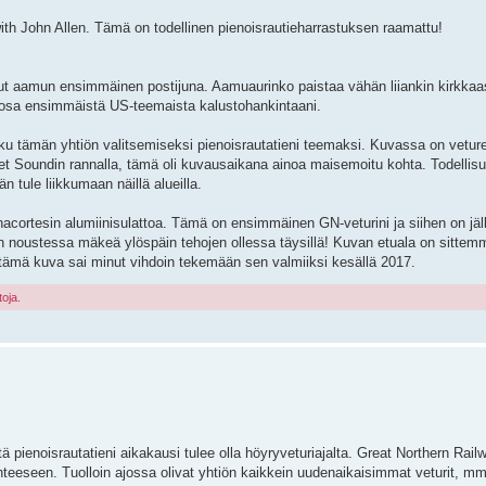
with John Allen. Tämä on todellinen pienoisrautieharrastuksen raamattu!
 aamun ensimmäinen postijuna. Aamuaurinko paistaa vähän liiankin kirkkaast
osa ensimmäistä US-teemaista kalustohankintaani.
ukku tämän yhtiön valitsemiseksi pienoisrautatieni teemaksi. Kuvassa on vetur
et Soundin rannalla, tämä oli kuvausaikana ainoa maisemoitu kohta. Todelli
 tule liikkumaan näillä alueilla.
cortesin alumiinisulattoa. Tämä on ensimmäinen GN-veturini ja siihen on jä
noustessa mäkeä ylöspäin tehojen ollessa täysillä! Kuvan etuala on sittem
 tämä kuva sai minut vihdoin tekemään sen valmiiksi kesällä 2017.
toja.
tä pienoisrautatieni aikakausi tulee olla höyryveturiajalta. Great Northern Rail
hteeseen. Tuolloin ajossa olivat yhtiön kaikkein uudenaikaisimmat veturit, mm.