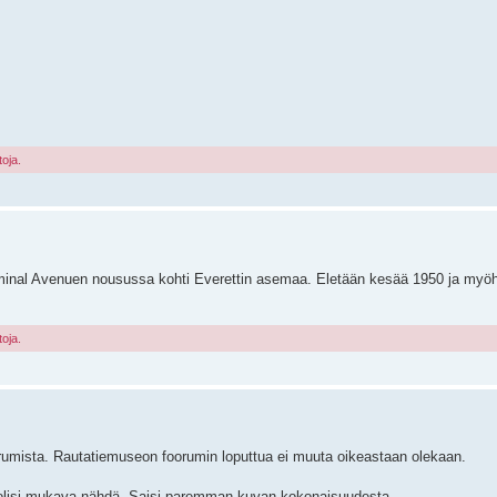
toja.
minal Avenuen nousussa kohti Everettin asemaa. Eletään kesää 1950 ja myö
toja.
foorumista. Rautatiemuseon foorumin loputtua ei muuta oikeastaan olekaan.
o olisi mukava nähdä. Saisi paremman kuvan kokonaisuudesta.