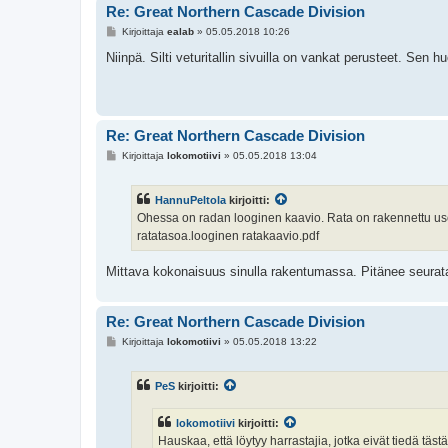
Re: Great Northern Cascade Division
V
Kirjoittaja
ealab
»
05.05.2018 10:26
i
e
Niinpä. Silti veturitallin sivuilla on vankat perusteet. Sen
s
t
i
Re: Great Northern Cascade Division
V
Kirjoittaja
lokomotiivi
»
05.05.2018 13:04
i
e
s
HannuPeltola
kirjoitti:
t
i
Ohessa on radan looginen kaavio. Rata on rakennettu use
ratatasoa.looginen ratakaavio.pdf
Mittava kokonaisuus sinulla rakentumassa. Pitänee seurata e
Re: Great Northern Cascade Division
V
Kirjoittaja
lokomotiivi
»
05.05.2018 13:22
i
e
s
PeS
kirjoitti:
t
i
lokomotiivi
kirjoitti:
Hauskaa, että löytyy harrastajia, jotka eivät tiedä t