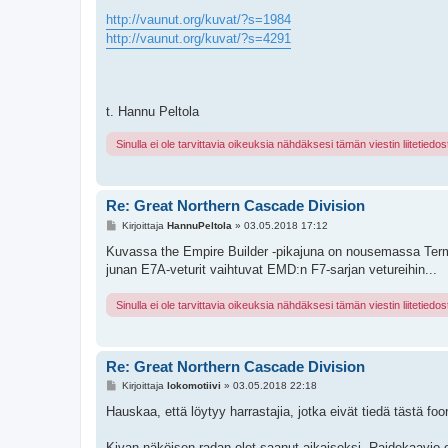
http://vaunut.org/kuvat/?s=1984
http://vaunut.org/kuvat/?s=4291
t. Hannu Peltola
Sinulla ei ole tarvittavia oikeuksia nähdäksesi tämän viestin liitetiedos
Re: Great Northern Cascade Division
V
Kirjoittaja
HannuPeltola
»
03.05.2018 17:12
i
e
Kuvassa the Empire Builder -pikajuna on nousemassa Ter
s
junan E7A-veturit vaihtuvat EMD:n F7-sarjan vetureihin...
t
i
Sinulla ei ole tarvittavia oikeuksia nähdäksesi tämän viestin liitetiedos
Re: Great Northern Cascade Division
V
Kirjoittaja
lokomotiivi
»
03.05.2018 22:18
i
e
Hauskaa, että löytyy harrastajia, jotka eivät tiedä tästä 
s
t
i
Kivan näköisen radan olet saanut aikaiseksi. Raidekaavi