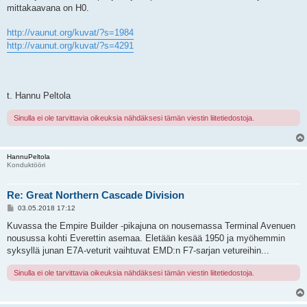
mittakaavana on H0.
http://vaunut.org/kuvat/?s=1984
http://vaunut.org/kuvat/?s=4291
t. Hannu Peltola
Sinulla ei ole tarvittavia oikeuksia nähdäksesi tämän viestin liitetiedostoja.
HannuPeltola
Konduktööri
Re: Great Northern Cascade Division
V
03.05.2018 17:12
i
e
Kuvassa the Empire Builder -pikajuna on nousemassa Terminal Avenuen
s
nousussa kohti Everettin asemaa. Eletään kesää 1950 ja myöhemmin
t
i
syksyllä junan E7A-veturit vaihtuvat EMD:n F7-sarjan vetureihin...
Sinulla ei ole tarvittavia oikeuksia nähdäksesi tämän viestin liitetiedostoja.