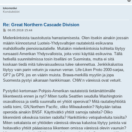
lokomotiivi
Konduktööri
Re: Great Northern Cascade Division
V
06.05.2018 15:44
i
e
Mielenkiintoista taustoitusta harrastamisesta. Olen itsekin ainakin jossain
s
määrin kiinnostunut Luoteis-Yhdysvaltojen rautateistä esikuvana
t
i
mahdolliselle pienoisrautatielle. Muitakin mielenkiintoisia kohteita löytyy
runsaasti Amerikan Yhdysvalloista, joita voisi käyttää esikuvina. Tällä
hetkellä suunnitelmissa tosin itselläni on Suomirata, mutta ei sitä
koskaan tiedä mitä tulevaisuudessa tulee rakennettua. Jenkkikalustoa
löytyy vain parin veturin ja vaunun verran. Life-Liken Proto 2000-sarjaa,
GP7 ja GP9, jos en väärin muista. Brawa-merkillä myytiin ja jopa
Suomesta pystyi aikanaan hankkimaan. CNW:n väreissä ovat veturit.
Pystytkö kertomaan Pohjois-Amerikan rautateistä tietämättömälle
liikenteestä ennen ja nyt? Miten tuolla Seattlen seudulla Washingtonin
osavaltiossa ja siellä suunnalla eri yhtiöt operoivat? Mitä rautatieyhtiöitä
siellä toimi, GN,Northern Pacific, oliko Milwaukeekin? Nykyään taitaa
operoida ainakin BNSF. Käyttivätkö yhtiöt samoja raiteita? Oliko
liikennöinti oikeuksia toisten radoilla? Hankittiinko vetopalveluita toisilta?
Miten sekalaista eri yhtiöiden väreissä olevaa kalustoa löytyy junista vai
hoitavatko yhtiöt pääasiassa liikenteen omissa väreissä olevin vaunuin?