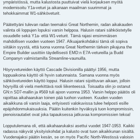
ympäristössä, mutta kalustosta puuttuivat vielä korjauksen myötä
modernisoitu Y1a-veturi ja aikanaan maailman suurimmat ja
tehokkaimmat W1-sähköveturit.
Päätettyäni tulevan radan teemaksi Great Northernin, radan aikakauden
valinta oli loppujen lopuksi varsin helppoa. Halusin ratani sähköistetylle
osuudelle sekä Y1a- että W1-veturit. Tämä rajasi ensimmäisen
mahdollisen vuoden vuoteen 1947. Alkuajankohdaksi tämä oli sopiva
siitäkin syystä, että tuona vuonna Great Northernin tärkein pikajuna the
Empire Builder uusittiin täydellisesti EMD:n E7A-vetureilla ja Budd
Companyn valmistamilla Streamline-vaunuilla.
Höyryvetureiden käyttö Cascade Divisionilla päättyi 1956, mutta
loppuaikoina käyttö oli hyvin satunnaista. Samana vuonna myös
sähkövetureiden käyttö loppui. Halusin ratani sijoittuvan aikaan, jolloin
höyryillä oli vielä merkittävä rooli liikenteessä. Toisaalta olin jo ostanut
GN:n SD7-mallin ja #569 tuli ajoon vuonna 1953. Varsin helppo päätös oli
rajoittaa aikahaarukan toinen pää tuohon vuoteen. Kuuden vuoden
aikaikkuna oli varsin laaja, erityisesti valokuvissa tulee helposti esille
epäjohdonmukaisuuksia. Päätin kuitenkin hyväksyä tuon kompromissin,
pienoisrautatiet ovat joka tapauksessa jatkuvaa kompromissien tekoa!
Lopputulemana oli, että aikahaarukaksi asettui vuodet 1947-1953. Kaikki
radassa näkyvät yksityiskohdat ja kalusto ovat tuon aikaikkunan sisältä.
Vuodenajaksi päätin kesän, se on myös Pacific North-Westissä valoisin