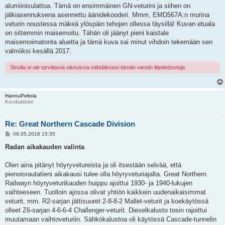
alumiinisulattoa. Tämä on ensimmäinen GN-veturini ja siihen on
jälkiasennuksena asennettu äänidekooderi. Mmm, EMD567A:n murina
veturin noustessa mäkeä ylöspäin tehojen ollessa täysillä! Kuvan etuala
on sittemmin maisemoitu. Tähän oli jäänyt pieni kaistale
maisemoimatonta aluetta ja tämä kuva sai minut vihdoin tekemään sen
valmiiksi kesällä 2017.
Sinulla ei ole tarvittavia oikeuksia nähdäksesi tämän viestin liitetiedostoja.
HannuPeltola
Konduktööri
Re: Great Northern Cascade Division
V
06.05.2018 15:35
i
e
Radan aikakauden valinta
s
t
i
Olen aina pitänyt höyryvetureista ja oli itsestään selvää, että
pienoisrautatieni aikakausi tulee olla höyryveturiajalta. Great Northern
Railwayn höyryveturikauden huippu ajoittui 1930- ja 1940-lukujen
vaihteeseen. Tuolloin ajossa olivat yhtiön kaikkein uudenaikaisimmat
veturit, mm. R2-sarjan jättisuuret 2-8-8-2 Mallet-veturit ja koekäytössä
olleet Z6-sarjan 4-6-6-4 Challenger-veturit. Dieselkalusto tosin rajoittui
muutamaan vaihtoveturiin. Sähkökalustoa oli käytössä Cascade-tunnelin