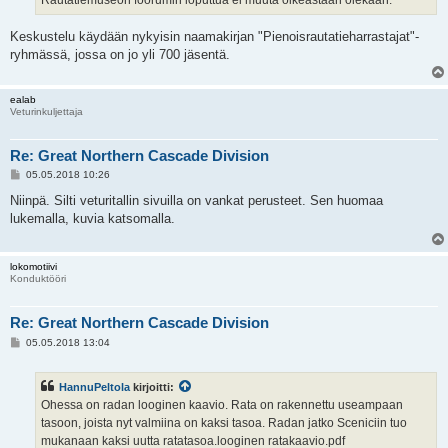
Rautatiemuseon foorumin loputtua ei muuta oikeastaan olekaan.
Keskustelu käydään nykyisin naamakirjan "Pienoisrautatieharrastajat"-
ryhmässä, jossa on jo yli 700 jäsentä.
ealab
Veturinkuljettaja
Re: Great Northern Cascade Division
V
05.05.2018 10:26
i
e
Niinpä. Silti veturitallin sivuilla on vankat perusteet. Sen huomaa
s
lukemalla, kuvia katsomalla.
t
i
lokomotiivi
Konduktööri
Re: Great Northern Cascade Division
V
05.05.2018 13:04
i
e
s
HannuPeltola
kirjoitti:
t
i
Ohessa on radan looginen kaavio. Rata on rakennettu useampaan
tasoon, joista nyt valmiina on kaksi tasoa. Radan jatko Sceniciin tuo
mukanaan kaksi uutta ratatasoa.looginen ratakaavio.pdf