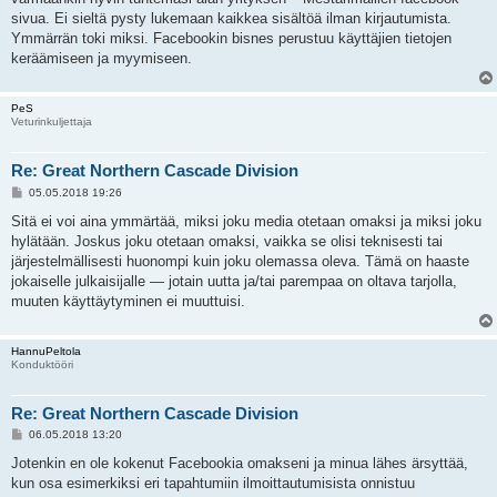
sivua. Ei sieltä pysty lukemaan kaikkea sisältöä ilman kirjautumista.
Ymmärrän toki miksi. Facebookin bisnes perustuu käyttäjien tietojen
keräämiseen ja myymiseen.
PeS
Veturinkuljettaja
Re: Great Northern Cascade Division
V
05.05.2018 19:26
i
e
Sitä ei voi aina ymmärtää, miksi joku media otetaan omaksi ja miksi joku
s
hylätään. Joskus joku otetaan omaksi, vaikka se olisi teknisesti tai
t
i
järjestelmällisesti huonompi kuin joku olemassa oleva. Tämä on haaste
jokaiselle julkaisijalle — jotain uutta ja/tai parempaa on oltava tarjolla,
muuten käyttäytyminen ei muuttuisi.
HannuPeltola
Konduktööri
Re: Great Northern Cascade Division
V
06.05.2018 13:20
i
e
Jotenkin en ole kokenut Facebookia omakseni ja minua lähes ärsyttää,
s
kun osa esimerkiksi eri tapahtumiin ilmoittautumisista onnistuu
t