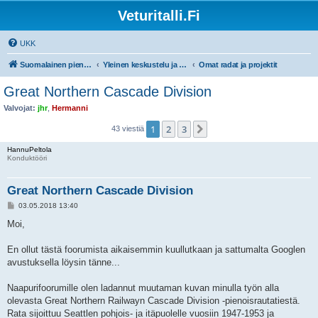
Veturitalli.Fi
UKK
Suomalainen pienoisrautatiefoorumi
Yleinen keskustelu ja muut mittakaavat
Omat radat ja projektit
Great Northern Cascade Division
Valvojat:
jhr
,
Hermanni
1
2
3
Seuraava
43 viestiä
HannuPeltola
Konduktööri
Great Northern Cascade Division
V
03.05.2018 13:40
i
e
Moi,
s
t
i
En ollut tästä foorumista aikaisemmin kuullutkaan ja sattumalta Googlen
avustuksella löysin tänne...
Naapurifoorumille olen ladannut muutaman kuvan minulla työn alla
olevasta Great Northern Railwayn Cascade Division -pienoisrautatiestä.
Rata sijoittuu Seattlen pohjois- ja itäpuolelle vuosiin 1947-1953 ja