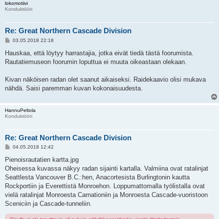
lokomotiivi
Konduktööri
Re: Great Northern Cascade Division
V
03.05.2018 22:18
i
e
Hauskaa, että löytyy harrastajia, jotka eivät tiedä tästä foorumista.
s
Rautatiemuseon foorumin loputtua ei muuta oikeastaan olekaan.
t
i
Kivan näköisen radan olet saanut aikaiseksi. Raidekaavio olisi mukava
nähdä. Saisi paremman kuvan kokonaisuudesta.
HannuPeltola
Konduktööri
Re: Great Northern Cascade Division
V
04.05.2018 12:42
i
e
Pienoisrautatien kartta.jpg
s
Oheisessa kuvassa näkyy radan sijainti kartalla. Valmiina ovat ratalinjat
t
i
Seattlesta Vancouver B.C.:hen, Anacortesista Burlingtonin kautta
Rockportiin ja Everettistä Monroehon. Loppumattomalla työlistalla ovat
vielä ratalinjat Monroesta Carnationiin ja Monroesta Cascade-vuoristoon
Sceniciin ja Cascade-tunneliin.