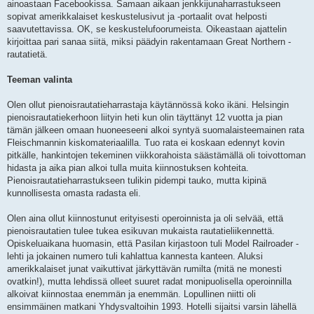
i
ainoastaan Facebookissa. Samaan aikaan jenkkijunaharrastukseen
sopivat amerikkalaiset keskustelusivut ja -portaalit ovat helposti
saavutettavissa. OK, se keskustelufoorumeista. Oikeastaan ajattelin
kirjoittaa pari sanaa siitä, miksi päädyin rakentamaan Great Northern -
rautatietä.
Teeman valinta
Olen ollut pienoisrautatieharrastaja käytännössä koko ikäni. Helsingin
pienoisrautatiekerhoon liityin heti kun olin täyttänyt 12 vuotta ja pian
tämän jälkeen omaan huoneeseeni alkoi syntyä suomalaisteemainen rata
Fleischmannin kiskomateriaalilla. Tuo rata ei koskaan edennyt kovin
pitkälle, hankintojen tekeminen viikkorahoista säästämällä oli toivottoman
hidasta ja aika pian alkoi tulla muita kiinnostuksen kohteita.
Pienoisrautatieharrastukseen tulikin pidempi tauko, mutta kipinä
kunnollisesta omasta radasta eli.
Olen aina ollut kiinnostunut erityisesti operoinnista ja oli selvää, että
pienoisrautatien tulee tukea esikuvan mukaista rautatieliikennettä.
Opiskeluaikana huomasin, että Pasilan kirjastoon tuli Model Railroader -
lehti ja jokainen numero tuli kahlattua kannesta kanteen. Aluksi
amerikkalaiset junat vaikuttivat järkyttävän rumilta (mitä ne monesti
ovatkin!), mutta lehdissä olleet suuret radat monipuolisella operoinnilla
alkoivat kiinnostaa enemmän ja enemmän. Lopullinen niitti oli
ensimmäinen matkani Yhdysvaltoihin 1993. Hotelli sijaitsi varsin lähellä