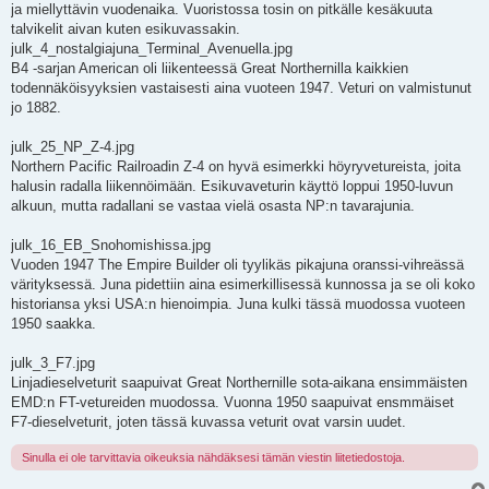
ja miellyttävin vuodenaika. Vuoristossa tosin on pitkälle kesäkuuta
talvikelit aivan kuten esikuvassakin.
julk_4_nostalgiajuna_Terminal_Avenuella.jpg
B4 -sarjan American oli liikenteessä Great Northernilla kaikkien
todennäköisyyksien vastaisesti aina vuoteen 1947. Veturi on valmistunut
jo 1882.
julk_25_NP_Z-4.jpg
Northern Pacific Railroadin Z-4 on hyvä esimerkki höyryvetureista, joita
halusin radalla liikennöimään. Esikuvaveturin käyttö loppui 1950-luvun
alkuun, mutta radallani se vastaa vielä osasta NP:n tavarajunia.
julk_16_EB_Snohomishissa.jpg
Vuoden 1947 The Empire Builder oli tyylikäs pikajuna oranssi-vihreässä
värityksessä. Juna pidettiin aina esimerkillisessä kunnossa ja se oli koko
historiansa yksi USA:n hienoimpia. Juna kulki tässä muodossa vuoteen
1950 saakka.
julk_3_F7.jpg
Linjadieselveturit saapuivat Great Northernille sota-aikana ensimmäisten
EMD:n FT-vetureiden muodossa. Vuonna 1950 saapuivat ensmmäiset
F7-dieselveturit, joten tässä kuvassa veturit ovat varsin uudet.
Sinulla ei ole tarvittavia oikeuksia nähdäksesi tämän viestin liitetiedostoja.