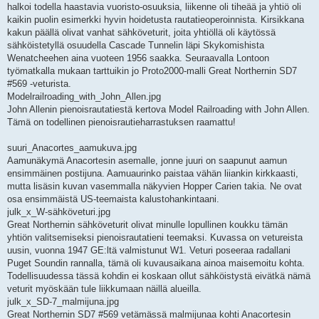
halkoi todella haastavia vuoristo-osuuksia, liikenne oli tiheää ja yhtiö oli
kaikin puolin esimerkki hyvin hoidetusta rautatieoperoinnista. Kirsikkana
kakun päällä olivat vanhat sähköveturit, joita yhtiöllä oli käytössä
sähköistetyllä osuudella Cascade Tunnelin läpi Skykomishista
Wenatcheehen aina vuoteen 1956 saakka. Seuraavalla Lontoon
työmatkalla mukaan tarttuikin jo Proto2000-malli Great Northernin SD7
#569 -veturista.
Modelrailroading_with_John_Allen.jpg
John Allenin pienoisrautatiestä kertova Model Railroading with John Allen.
Tämä on todellinen pienoisrautieharrastuksen raamattu!
suuri_Anacortes_aamukuva.jpg
Aamunäkymä Anacortesin asemalle, jonne juuri on saapunut aamun
ensimmäinen postijuna. Aamuaurinko paistaa vähän liiankin kirkkaasti,
mutta lisäsin kuvan vasemmalla näkyvien Hopper Carien takia. Ne ovat
osa ensimmäistä US-teemaista kalustohankintaani.
julk_x_W-sähköveturi.jpg
Great Northernin sähköveturit olivat minulle lopullinen koukku tämän
yhtiön valitsemiseksi pienoisrautatieni teemaksi. Kuvassa on vetureista
uusin, vuonna 1947 GE:ltä valmistunut W1. Veturi poseeraa radallani
Puget Soundin rannalla, tämä oli kuvausaikana ainoa maisemoitu kohta.
Todellisuudessa tässä kohdin ei koskaan ollut sähköistystä eivätkä nämä
veturit myöskään tule liikkumaan näillä alueilla.
julk_x_SD-7_malmijuna.jpg
Great Northernin SD7 #569 vetämässä malmijunaa kohti Anacortesin