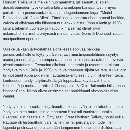
Floridan Tri-Railia ja melkein huomaamatta tuli seurattua isojen
dieselvetureiden työskentelyä lähijunarunkojen kanssa. Ostin myös
paikallisesta pienoisrautatiekaupasta legendaarisen kirjan "Model
Railroading with John Allen". Tämä kirja kannattaa ehdottomasti hankkia,
vaikka ei olisikaan niin kiinnostunut jenkkijunista. John Allenin jo 1950-
luvulla tekemät vuoristo- ja kaupunkimaisemat olivat aivan
uskomattomia, mutta erityisesti minuun vetosi Gorre & Daphetid -radan
monipuolinen operointi.
Opiskeluaikaan ja työelämää aloitellessa sopivaa paikkaa
pienoisrautatielle ei löytynyt. Sen sijaan muistiinpanolehtiöihin syntyi
useita pienempiä ja suurempia ratasuunnitelmia joskus rakennettavasta
pienoisrautatiestä. Teemoina alkoivat useammin ja useammin toistua
Yhdysvaltoihin 1940- ja 1950-luvun vaihteeseen sijoittuva rata. Aluksi olin
kiinnostunut Appalakkien hiilirautateistä erityisesti tiiviin liikenteen takia.
Lontooseen tehdyllä työmatkalla jäi luppoaikaa käydä US Trains -
liikkeessä ja matkaan tarttui 4 Chesapeake & Ohio Railroadin hiilivaunua,
Hopper Caria. Nämä olivat ensimmäiset hankkimani yhdysvaltalaiset
vaunut.
Yhdysvaltalaista rautatiekirjallisuutta lukiessa vähitellen tutustuin Luoteis-
Yhdysvaltojen rautateihin ja mahtavan Kaskadi-vuoriston tuomiin
liikenteellisiin haasteisiin. Erityisesti Great Northern Railway nousi esille.
Rautatie oli historialtaan varsinainen helmi: perustaja oli todellinen
legenda ja oli saanut jo eläessään lempinimen the Empire Builder, rata