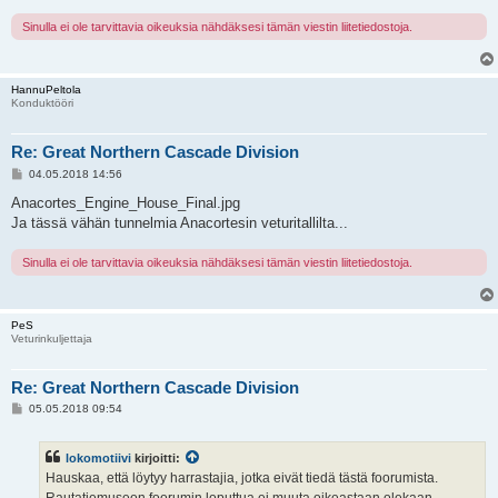
Sinulla ei ole tarvittavia oikeuksia nähdäksesi tämän viestin liitetiedostoja.
HannuPeltola
Konduktööri
Re: Great Northern Cascade Division
V
04.05.2018 14:56
i
e
Anacortes_Engine_House_Final.jpg
s
Ja tässä vähän tunnelmia Anacortesin veturitallilta...
t
i
Sinulla ei ole tarvittavia oikeuksia nähdäksesi tämän viestin liitetiedostoja.
PeS
Veturinkuljettaja
Re: Great Northern Cascade Division
V
05.05.2018 09:54
i
e
s
lokomotiivi
kirjoitti:
t
i
Hauskaa, että löytyy harrastajia, jotka eivät tiedä tästä foorumista.