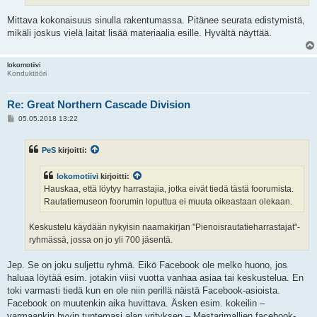
Mittava kokonaisuus sinulla rakentumassa. Pitänee seurata edistymistä,
mikäli joskus vielä laitat lisää materiaalia esille. Hyvältä näyttää.
lokomotiivi
Konduktööri
Re: Great Northern Cascade Division
V
05.05.2018 13:22
i
e
s
PeS
kirjoitti:
t
i
lokomotiivi
kirjoitti:
Hauskaa, että löytyy harrastajia, jotka eivät tiedä tästä foorumista.
Rautatiemuseon foorumin loputtua ei muuta oikeastaan olekaan.
Keskustelu käydään nykyisin naamakirjan "Pienoisrautatieharrastajat"-
ryhmässä, jossa on jo yli 700 jäsentä.
Jep. Se on joku suljettu ryhmä. Eikö Facebook ole melko huono, jos
haluaa löytää esim. jotakin viisi vuotta vanhaa asiaa tai keskustelua. En
toki varmasti tiedä kun en ole niin perillä näistä Facebook-asioista.
Facebook on muutenkin aika huvittava. Äsken esim. kokeilin –
varmaankin hyvin tuntemasi alan yrityksen – Mestarimallien facebook-