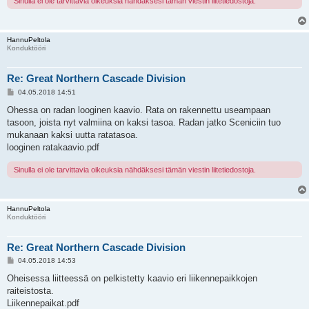
Sinulla ei ole tarvittavia oikeuksia nähdäksesi tämän viestin liitetiedostoja.
HannuPeltola
Konduktööri
Re: Great Northern Cascade Division
V
04.05.2018 14:51
i
e
Ohessa on radan looginen kaavio. Rata on rakennettu useampaan
s
tasoon, joista nyt valmiina on kaksi tasoa. Radan jatko Sceniciin tuo
t
i
mukanaan kaksi uutta ratatasoa.
looginen ratakaavio.pdf
Sinulla ei ole tarvittavia oikeuksia nähdäksesi tämän viestin liitetiedostoja.
HannuPeltola
Konduktööri
Re: Great Northern Cascade Division
V
04.05.2018 14:53
i
e
Oheisessa liitteessä on pelkistetty kaavio eri liikennepaikkojen
s
raiteistosta.
t
i
Liikennepaikat.pdf