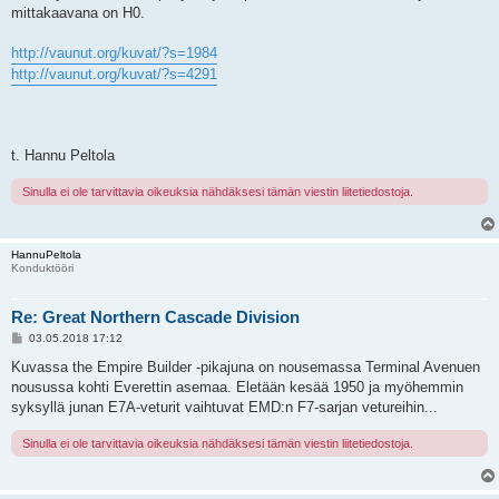
mittakaavana on H0.
http://vaunut.org/kuvat/?s=1984
http://vaunut.org/kuvat/?s=4291
t. Hannu Peltola
Sinulla ei ole tarvittavia oikeuksia nähdäksesi tämän viestin liitetiedostoja.
HannuPeltola
Konduktööri
Re: Great Northern Cascade Division
V
03.05.2018 17:12
i
e
Kuvassa the Empire Builder -pikajuna on nousemassa Terminal Avenuen
s
nousussa kohti Everettin asemaa. Eletään kesää 1950 ja myöhemmin
t
i
syksyllä junan E7A-veturit vaihtuvat EMD:n F7-sarjan vetureihin...
Sinulla ei ole tarvittavia oikeuksia nähdäksesi tämän viestin liitetiedostoja.