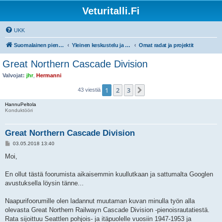
Veturitalli.Fi
UKK
Suomalainen pienoisrautatiefoorumi
Yleinen keskustelu ja muut mittakaavat
Omat radat ja projektit
Great Northern Cascade Division
Valvojat:
jhr
,
Hermanni
1
2
3
Seuraava
43 viestiä
HannuPeltola
Konduktööri
Great Northern Cascade Division
V
03.05.2018 13:40
i
e
Moi,
s
t
i
En ollut tästä foorumista aikaisemmin kuullutkaan ja sattumalta Googlen
avustuksella löysin tänne...
Naapurifoorumille olen ladannut muutaman kuvan minulla työn alla
olevasta Great Northern Railwayn Cascade Division -pienoisrautatiestä.
Rata sijoittuu Seattlen pohjois- ja itäpuolelle vuosiin 1947-1953 ja