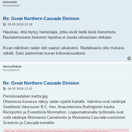
lokomotiivi
Konduktööri
Re: Great Northern Cascade Division
V
03.05.2018 22:18
i
e
Hauskaa, että löytyy harrastajia, jotka eivät tiedä tästä foorumista.
s
Rautatiemuseon foorumin loputtua ei muuta oikeastaan olekaan.
t
i
Kivan näköisen radan olet saanut aikaiseksi. Raidekaavio olisi mukava
nähdä. Saisi paremman kuvan kokonaisuudesta.
HannuPeltola
Konduktööri
Re: Great Northern Cascade Division
V
04.05.2018 12:42
i
e
Pienoisrautatien kartta.jpg
s
Oheisessa kuvassa näkyy radan sijainti kartalla. Valmiina ovat ratalinjat
t
i
Seattlesta Vancouver B.C.:hen, Anacortesista Burlingtonin kautta
Rockportiin ja Everettistä Monroehon. Loppumattomalla työlistalla ovat
vielä ratalinjat Monroesta Carnationiin ja Monroesta Cascade-vuoristoon
Sceniciin ja Cascade-tunneliin.