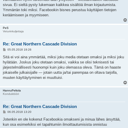
sivua. Ei sieltä pysty lukemaan kaikkea sisältöä ilman kirjautumista.
Ymmärrän toki miksi. Facebookin bisnes perustuu käyttäjien tietojen
keräämiseen ja myymiseen.
PeS
Veturinkuljettaja
Re: Great Northern Cascade Division
V
05.05.2018 19:26
i
e
Sitä ei voi aina ymmärtää, miksi joku media otetaan omaksi ja miksi joku
s
hylätään. Joskus joku otetaan omaksi, vaikka se olisi teknisesti tai
t
i
järjestelmällisesti huonompi kuin joku olemassa oleva. Tämä on haaste
jokaiselle julkaisijalle — jotain uutta ja/tai parempaa on oltava tarjolla,
muuten käyttäytyminen ei muuttuisi.
HannuPeltola
Konduktööri
Re: Great Northern Cascade Division
V
06.05.2018 13:20
i
e
Jotenkin en ole kokenut Facebookia omakseni ja minua lähes ärsyttää,
s
kun osa esimerkiksi eri tapahtumiin ilmoittautumisista onnistuu
t