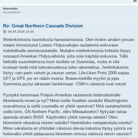
lokomotiivi
Konduktööri
Re: Great Northern Cascade Division
V
06.05.2018 15:44
i
e
Mielenkiintoista taustoitusta harrastamisesta. Olen itsekin ainakin jossain
s
määrin kiinnostunut Luoteis-Yhdysvaltojen rautateistä esikuvana
t
i
mahdolliselle pienoisrautatielle. Muitakin mielenkiintoisia kohteita löytyy
runsaasti Amerikan Yhdysvalloista, joita voisi käyttää esikuvina. Tällä
hetkellä suunnitelmissa tosin itselläni on Suomirata, mutta ei sitä
koskaan tiedä mitä tulevaisuudessa tulee rakennettua. Jenkkikalustoa
löytyy vain parin veturin ja vaunun verran. Life-Liken Proto 2000-sarjaa,
GP7 ja GP9, jos en väärin muista. Brawa-merkillä myytiin ja jopa
Suomesta pystyi aikanaan hankkimaan. CNW:n väreissä ovat veturit.
Pystytkö kertomaan Pohjois-Amerikan rautateistä tietämättömälle
liikenteestä ennen ja nyt? Miten tuolla Seattlen seudulla Washingtonin
osavaltiossa ja siellä suunnalla eri yhtiöt operoivat? Mitä rautatieyhtiöitä
siellä toimi, GN,Northern Pacific, oliko Milwaukeekin? Nykyään taitaa
operoida ainakin BNSF. Käyttivätkö yhtiöt samoja raiteita? Oliko
liikennöinti oikeuksia toisten radoilla? Hankittiinko vetopalveluita toisilta?
Miten sekalaista eri yhtiöiden väreissä olevaa kalustoa löytyy junista vai
hoitavatko yhtiöt pääasiassa liikenteen omissa väreissä olevin vaunuin?