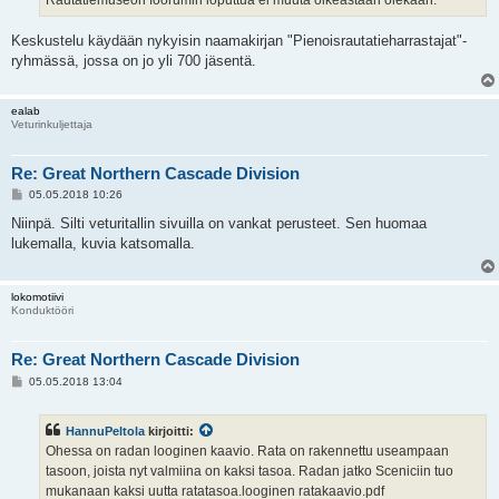
Rautatiemuseon foorumin loputtua ei muuta oikeastaan olekaan.
Keskustelu käydään nykyisin naamakirjan "Pienoisrautatieharrastajat"-
ryhmässä, jossa on jo yli 700 jäsentä.
ealab
Veturinkuljettaja
Re: Great Northern Cascade Division
V
05.05.2018 10:26
i
e
Niinpä. Silti veturitallin sivuilla on vankat perusteet. Sen huomaa
s
lukemalla, kuvia katsomalla.
t
i
lokomotiivi
Konduktööri
Re: Great Northern Cascade Division
V
05.05.2018 13:04
i
e
s
HannuPeltola
kirjoitti:
t
i
Ohessa on radan looginen kaavio. Rata on rakennettu useampaan
tasoon, joista nyt valmiina on kaksi tasoa. Radan jatko Sceniciin tuo
mukanaan kaksi uutta ratatasoa.looginen ratakaavio.pdf