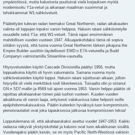
ympäristössä, mutta kalustosta puuttuivat vielä korjauksen myötä
modernisoitu Y1a-veturi ja aikanaan maailman suurimmat ja
tehokkaimmat W1-sähköveturit.
Päätettyäni tulevan radan teemaksi Great Northernin, radan aikakauden
valinta oli loppujen lopuksi varsin helppoa. Halusin ratani sähköistetylle
osuudelle sekä Y1a- että W1-veturit. Tämä rajasi ensimmäisen
mahdollisen vuoden vuoteen 1947. Alkuajankohdaksi tämä oli sopiva
siitäkin syystä, että tuona vuonna Great Northernin tärkein pikajuna the
Empire Builder uusittiin täydellisesti EMD:n E7A-vetureilla ja Budd
Companyn valmistamilla Streamline-vaunuilla.
Höyryvetureiden käyttö Cascade Divisionilla päättyi 1956, mutta
loppuaikoina käyttö oli hyvin satunnaista. Samana vuonna myös
sähkövetureiden käyttö loppui. Halusin ratani sijoittuvan aikaan, jolloin
höyryillä oli vielä merkittävä rooli liikenteessä. Toisaalta olin jo ostanut
GN:n SD7-mallin ja #569 tuli ajoon vuonna 1953. Varsin helppo päätös oli
rajoittaa aikahaarukan toinen pää tuohon vuoteen. Kuuden vuoden
aikaikkuna oli varsin laaja, erityisesti valokuvissa tulee helposti esille
epäjohdonmukaisuuksia. Päätin kuitenkin hyväksyä tuon kompromissin,
pienoisrautatiet ovat joka tapauksessa jatkuvaa kompromissien tekoa!
Lopputulemana oli, että aikahaarukaksi asettui vuodet 1947-1953. Kaikki
radassa näkyvät yksityiskohdat ja kalusto ovat tuon aikaikkunan sisältä.
Vuodenajaksi päätin kesän, se on myös Pacific North-Westissä valoisin