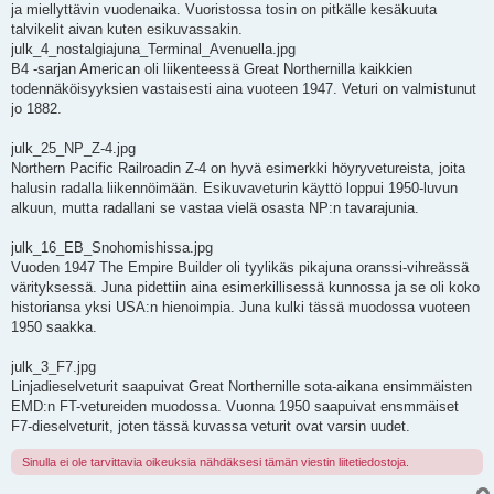
ja miellyttävin vuodenaika. Vuoristossa tosin on pitkälle kesäkuuta
talvikelit aivan kuten esikuvassakin.
julk_4_nostalgiajuna_Terminal_Avenuella.jpg
B4 -sarjan American oli liikenteessä Great Northernilla kaikkien
todennäköisyyksien vastaisesti aina vuoteen 1947. Veturi on valmistunut
jo 1882.
julk_25_NP_Z-4.jpg
Northern Pacific Railroadin Z-4 on hyvä esimerkki höyryvetureista, joita
halusin radalla liikennöimään. Esikuvaveturin käyttö loppui 1950-luvun
alkuun, mutta radallani se vastaa vielä osasta NP:n tavarajunia.
julk_16_EB_Snohomishissa.jpg
Vuoden 1947 The Empire Builder oli tyylikäs pikajuna oranssi-vihreässä
värityksessä. Juna pidettiin aina esimerkillisessä kunnossa ja se oli koko
historiansa yksi USA:n hienoimpia. Juna kulki tässä muodossa vuoteen
1950 saakka.
julk_3_F7.jpg
Linjadieselveturit saapuivat Great Northernille sota-aikana ensimmäisten
EMD:n FT-vetureiden muodossa. Vuonna 1950 saapuivat ensmmäiset
F7-dieselveturit, joten tässä kuvassa veturit ovat varsin uudet.
Sinulla ei ole tarvittavia oikeuksia nähdäksesi tämän viestin liitetiedostoja.