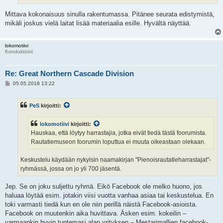
Mittava kokonaisuus sinulla rakentumassa. Pitänee seurata edistymistä,
mikäli joskus vielä laitat lisää materiaalia esille. Hyvältä näyttää.
lokomotiivi
Konduktööri
Re: Great Northern Cascade Division
V
05.05.2018 13:22
i
e
s
PeS
kirjoitti:
t
i
lokomotiivi
kirjoitti:
Hauskaa, että löytyy harrastajia, jotka eivät tiedä tästä foorumista.
Rautatiemuseon foorumin loputtua ei muuta oikeastaan olekaan.
Keskustelu käydään nykyisin naamakirjan "Pienoisrautatieharrastajat"-
ryhmässä, jossa on jo yli 700 jäsentä.
Jep. Se on joku suljettu ryhmä. Eikö Facebook ole melko huono, jos
haluaa löytää esim. jotakin viisi vuotta vanhaa asiaa tai keskustelua. En
toki varmasti tiedä kun en ole niin perillä näistä Facebook-asioista.
Facebook on muutenkin aika huvittava. Äsken esim. kokeilin –
varmaankin hyvin tuntemasi alan yrityksen – Mestarimallien facebook-