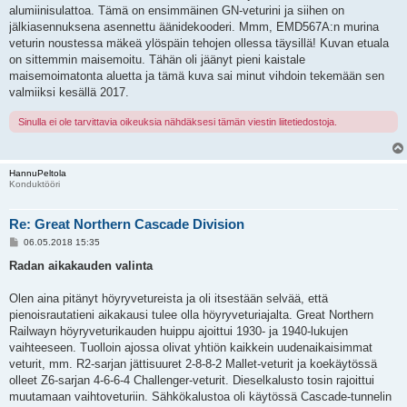
alumiinisulattoa. Tämä on ensimmäinen GN-veturini ja siihen on
jälkiasennuksena asennettu äänidekooderi. Mmm, EMD567A:n murina
veturin noustessa mäkeä ylöspäin tehojen ollessa täysillä! Kuvan etuala
on sittemmin maisemoitu. Tähän oli jäänyt pieni kaistale
maisemoimatonta aluetta ja tämä kuva sai minut vihdoin tekemään sen
valmiiksi kesällä 2017.
Sinulla ei ole tarvittavia oikeuksia nähdäksesi tämän viestin liitetiedostoja.
HannuPeltola
Konduktööri
Re: Great Northern Cascade Division
V
06.05.2018 15:35
i
e
Radan aikakauden valinta
s
t
i
Olen aina pitänyt höyryvetureista ja oli itsestään selvää, että
pienoisrautatieni aikakausi tulee olla höyryveturiajalta. Great Northern
Railwayn höyryveturikauden huippu ajoittui 1930- ja 1940-lukujen
vaihteeseen. Tuolloin ajossa olivat yhtiön kaikkein uudenaikaisimmat
veturit, mm. R2-sarjan jättisuuret 2-8-8-2 Mallet-veturit ja koekäytössä
olleet Z6-sarjan 4-6-6-4 Challenger-veturit. Dieselkalusto tosin rajoittui
muutamaan vaihtoveturiin. Sähkökalustoa oli käytössä Cascade-tunnelin