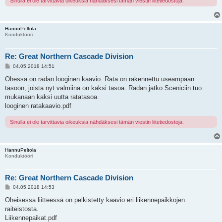
Sinulla ei ole tarvittavia oikeuksia nähdäksesi tämän viestin liitetiedostoja.
HannuPeltola
Konduktööri
Re: Great Northern Cascade Division
V
04.05.2018 14:51
i
e
Ohessa on radan looginen kaavio. Rata on rakennettu useampaan
s
tasoon, joista nyt valmiina on kaksi tasoa. Radan jatko Sceniciin tuo
t
i
mukanaan kaksi uutta ratatasoa.
looginen ratakaavio.pdf
Sinulla ei ole tarvittavia oikeuksia nähdäksesi tämän viestin liitetiedostoja.
HannuPeltola
Konduktööri
Re: Great Northern Cascade Division
V
04.05.2018 14:53
i
e
Oheisessa liitteessä on pelkistetty kaavio eri liikennepaikkojen
s
raiteistosta.
t
i
Liikennepaikat.pdf