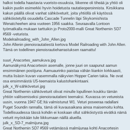
halkoi todella haastavia vuoristo-osuuksia, liikenne oli tiheää ja yhtiö oli
kaikin puolin esimerkki hyvin hoidetusta rautatieoperoinnista. Kirsikkana
kakun päällä olivat vanhat sähköveturit, joita yhtiöllä oli käytössä
sähköistetyllä osuudella Cascade Tunnelin läpi Skykomishista
Wenatcheehen aina vuoteen 1956 saakka. Seuraavalla Lontoon
työmatkalla mukaan tarttuikin jo Proto2000-malli Great Northernin SD7
#569 -veturista.
Modelrailroading_with_John_Allen.jpg
John Allenin pienoisrautatiestä kertova Model Railroading with John Allen.
Tämä on todellinen pienoisrautieharrastuksen raamattu!
suuri_Anacortes_aamukuva.jpg
Aamunäkymä Anacortesin asemalle, jonne juuri on saapunut aamun
ensimmäinen postijuna. Aamuaurinko paistaa vähän liiankin kirkkaasti,
mutta lisäsin kuvan vasemmalla näkyvien Hopper Carien takia. Ne ovat
osa ensimmäistä US-teemaista kalustohankintaani.
julk_x_W-sähköveturi.jpg
Great Northernin sähköveturit olivat minulle lopullinen koukku tämän
yhtiön valitsemiseksi pienoisrautatieni teemaksi. Kuvassa on vetureista
uusin, vuonna 1947 GE:ltä valmistunut W1. Veturi poseeraa radallani
Puget Soundin rannalla, tämä oli kuvausaikana ainoa maisemoitu kohta.
Todellisuudessa tässä kohdin ei koskaan ollut sähköistystä eivätkä nämä
veturit myöskään tule liikkumaan näillä alueilla.
julk_x_SD-7_malmijuna.jpg
Great Northernin SD7 #569 vetämässä malmijunaa kohti Anacortesin