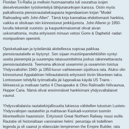
Floridan Tri-Railia ja melkein huomaamatta tuli seurattua isojen
dieselvetureiden työskentelyä lähijunarunkojen kanssa. Ostin myös
paikallisesta pienoisrautatiekaupasta legendaarisen kirjan "Model
Railroading with John Allen". Tämä kirja kannattaa ehdottomasti hankkia,
vaikka ei olisikaan niin kiinnostunut jenkkijunista. John Allenin jo 1950-
luvulla tekemät vuoristo- ja kaupunkimaisemat olivat aivan
uskomattomia, mutta erityisesti minuun vetosi Gorre & Daphetid -radan
monipuolinen operointi.
Opiskeluaikaan ja työelämää aloitellessa sopivaa paikkaa
pienoisrautatielle ei löytynyt. Sen sijaan muistiinpanolehtiöihin syntyi
useita pienempiä ja suurempia ratasuunnitelmia joskus rakennettavasta
pienoisrautatiestä. Teemoina alkoivat useammin ja useammin toistua
Yhdysvaltoihin 1940- ja 1950-luvun vaihteeseen sijoittuva rata. Aluksi olin
kiinnostunut Appalakkien hiilirautateistä erityisesti tiiviin liikenteen takia.
Lontooseen tehdyllä työmatkalla jäi luppoaikaa käydä US Trains -
liikkeessä ja matkaan tarttui 4 Chesapeake & Ohio Railroadin hiilivaunua,
Hopper Caria. Nämä olivat ensimmäiset hankkimani yhdysvaltalaiset
vaunut.
Yhdysvaltalaista rautatiekirjallisuutta lukiessa vähitellen tutustuin Luoteis-
Yhdysvaltojen rautateihin ja mahtavan Kaskadi-vuoriston tuomiin
liikenteellisiin haasteisiin. Erityisesti Great Northern Railway nousi esille.
Rautatie oli historialtaan varsinainen helmi: perustaja oli todellinen
legenda ja oli saanut jo eläessään lempinimen the Empire Builder, rata