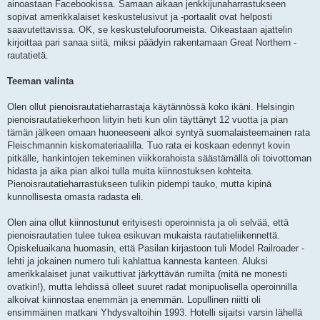
i
ainoastaan Facebookissa. Samaan aikaan jenkkijunaharrastukseen
sopivat amerikkalaiset keskustelusivut ja -portaalit ovat helposti
saavutettavissa. OK, se keskustelufoorumeista. Oikeastaan ajattelin
kirjoittaa pari sanaa siitä, miksi päädyin rakentamaan Great Northern -
rautatietä.
Teeman valinta
Olen ollut pienoisrautatieharrastaja käytännössä koko ikäni. Helsingin
pienoisrautatiekerhoon liityin heti kun olin täyttänyt 12 vuotta ja pian
tämän jälkeen omaan huoneeseeni alkoi syntyä suomalaisteemainen rata
Fleischmannin kiskomateriaalilla. Tuo rata ei koskaan edennyt kovin
pitkälle, hankintojen tekeminen viikkorahoista säästämällä oli toivottoman
hidasta ja aika pian alkoi tulla muita kiinnostuksen kohteita.
Pienoisrautatieharrastukseen tulikin pidempi tauko, mutta kipinä
kunnollisesta omasta radasta eli.
Olen aina ollut kiinnostunut erityisesti operoinnista ja oli selvää, että
pienoisrautatien tulee tukea esikuvan mukaista rautatieliikennettä.
Opiskeluaikana huomasin, että Pasilan kirjastoon tuli Model Railroader -
lehti ja jokainen numero tuli kahlattua kannesta kanteen. Aluksi
amerikkalaiset junat vaikuttivat järkyttävän rumilta (mitä ne monesti
ovatkin!), mutta lehdissä olleet suuret radat monipuolisella operoinnilla
alkoivat kiinnostaa enemmän ja enemmän. Lopullinen niitti oli
ensimmäinen matkani Yhdysvaltoihin 1993. Hotelli sijaitsi varsin lähellä