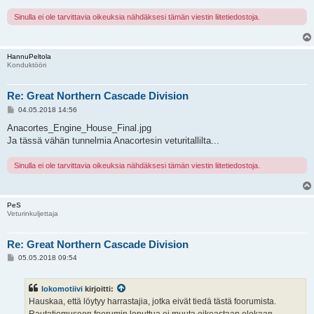
Sinulla ei ole tarvittavia oikeuksia nähdäksesi tämän viestin liitetiedostoja.
HannuPeltola
Konduktööri
Re: Great Northern Cascade Division
V
04.05.2018 14:56
i
e
Anacortes_Engine_House_Final.jpg
s
Ja tässä vähän tunnelmia Anacortesin veturitallilta...
t
i
Sinulla ei ole tarvittavia oikeuksia nähdäksesi tämän viestin liitetiedostoja.
PeS
Veturinkuljettaja
Re: Great Northern Cascade Division
V
05.05.2018 09:54
i
e
s
lokomotiivi
kirjoitti:
t
i
Hauskaa, että löytyy harrastajia, jotka eivät tiedä tästä foorumista.