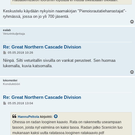
Rautatiemuseon foorumin loputtua ei muuta oikeastaan olekaan.
Keskustelu käydään nykyisin naamakirjan "Pienoisrautatieharrastajat"-
ryhmässä, jossa on jo yli 700 jäsentä.
ealab
Veturinkuljettaja
Re: Great Northern Cascade Division
V
05.05.2018 10:26
i
e
Niinpä. Silti veturitallin sivuilla on vankat perusteet. Sen huomaa
s
lukemalla, kuvia katsomalla.
t
i
lokomotiivi
Konduktööri
Re: Great Northern Cascade Division
V
05.05.2018 13:04
i
e
s
HannuPeltola
kirjoitti:
t
i
Ohessa on radan looginen kaavio. Rata on rakennettu useampaan
tasoon, joista nyt valmiina on kaksi tasoa. Radan jatko Sceniciin tuo
mukanaan kaksi uutta ratatasoa.looginen ratakaavio.pdf