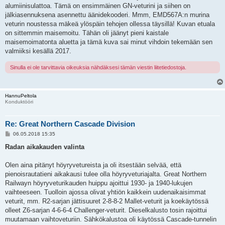
alumiinisulattoa. Tämä on ensimmäinen GN-veturini ja siihen on
jälkiasennuksena asennettu äänidekooderi. Mmm, EMD567A:n murina
veturin noustessa mäkeä ylöspäin tehojen ollessa täysillä! Kuvan etuala
on sittemmin maisemoitu. Tähän oli jäänyt pieni kaistale
maisemoimatonta aluetta ja tämä kuva sai minut vihdoin tekemään sen
valmiiksi kesällä 2017.
Sinulla ei ole tarvittavia oikeuksia nähdäksesi tämän viestin liitetiedostoja.
HannuPeltola
Konduktööri
Re: Great Northern Cascade Division
V
06.05.2018 15:35
i
e
Radan aikakauden valinta
s
t
i
Olen aina pitänyt höyryvetureista ja oli itsestään selvää, että
pienoisrautatieni aikakausi tulee olla höyryveturiajalta. Great Northern
Railwayn höyryveturikauden huippu ajoittui 1930- ja 1940-lukujen
vaihteeseen. Tuolloin ajossa olivat yhtiön kaikkein uudenaikaisimmat
veturit, mm. R2-sarjan jättisuuret 2-8-8-2 Mallet-veturit ja koekäytössä
olleet Z6-sarjan 4-6-6-4 Challenger-veturit. Dieselkalusto tosin rajoittui
muutamaan vaihtoveturiin. Sähkökalustoa oli käytössä Cascade-tunnelin