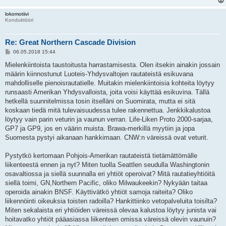
lokomotiivi
Konduktööri
Re: Great Northern Cascade Division
V
06.05.2018 15:44
i
e
Mielenkiintoista taustoitusta harrastamisesta. Olen itsekin ainakin jossain
s
määrin kiinnostunut Luoteis-Yhdysvaltojen rautateistä esikuvana
t
i
mahdolliselle pienoisrautatielle. Muitakin mielenkiintoisia kohteita löytyy
runsaasti Amerikan Yhdysvalloista, joita voisi käyttää esikuvina. Tällä
hetkellä suunnitelmissa tosin itselläni on Suomirata, mutta ei sitä
koskaan tiedä mitä tulevaisuudessa tulee rakennettua. Jenkkikalustoa
löytyy vain parin veturin ja vaunun verran. Life-Liken Proto 2000-sarjaa,
GP7 ja GP9, jos en väärin muista. Brawa-merkillä myytiin ja jopa
Suomesta pystyi aikanaan hankkimaan. CNW:n väreissä ovat veturit.
Pystytkö kertomaan Pohjois-Amerikan rautateistä tietämättömälle
liikenteestä ennen ja nyt? Miten tuolla Seattlen seudulla Washingtonin
osavaltiossa ja siellä suunnalla eri yhtiöt operoivat? Mitä rautatieyhtiöitä
siellä toimi, GN,Northern Pacific, oliko Milwaukeekin? Nykyään taitaa
operoida ainakin BNSF. Käyttivätkö yhtiöt samoja raiteita? Oliko
liikennöinti oikeuksia toisten radoilla? Hankittiinko vetopalveluita toisilta?
Miten sekalaista eri yhtiöiden väreissä olevaa kalustoa löytyy junista vai
hoitavatko yhtiöt pääasiassa liikenteen omissa väreissä olevin vaunuin?