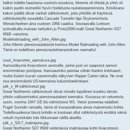
halkoi todella haastavia vuoristo-osuuksia, liikenne oli tiheää ja yhtiö oli
kaikin puolin esimerkki hyvin hoidetusta rautatieoperoinnista. Kirsikkana
kakun päällä olivat vanhat sähköveturit, joita yhtiöllä oli käytössä
sähköistetyllä osuudella Cascade Tunnelin läpi Skykomishista
Wenatcheehen aina vuoteen 1956 saakka. Seuraavalla Lontoon
työmatkalla mukaan tarttuikin jo Proto2000-malli Great Northernin SD7
#569 -veturista.
Modelrailroading_with_John_Allen.jpg
John Allenin pienoisrautatiestä kertova Model Railroading with John Allen.
Tämä on todellinen pienoisrautieharrastuksen raamattu!
suuri_Anacortes_aamukuva.jpg
Aamunäkymä Anacortesin asemalle, jonne juuri on saapunut aamun
ensimmäinen postijuna. Aamuaurinko paistaa vähän liiankin kirkkaasti,
mutta lisäsin kuvan vasemmalla näkyvien Hopper Carien takia. Ne ovat
osa ensimmäistä US-teemaista kalustohankintaani.
julk_x_W-sähköveturi.jpg
Great Northernin sähköveturit olivat minulle lopullinen koukku tämän
yhtiön valitsemiseksi pienoisrautatieni teemaksi. Kuvassa on vetureista
uusin, vuonna 1947 GE:ltä valmistunut W1. Veturi poseeraa radallani
Puget Soundin rannalla, tämä oli kuvausaikana ainoa maisemoitu kohta.
Todellisuudessa tässä kohdin ei koskaan ollut sähköistystä eivätkä nämä
veturit myöskään tule liikkumaan näillä alueilla.
julk_x_SD-7_malmijuna.jpg
Great Northernin SD7 #569 vetämässä malmijunaa kohti Anacortesin