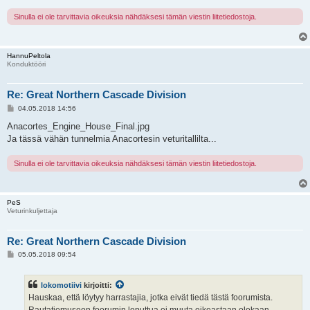
Sinulla ei ole tarvittavia oikeuksia nähdäksesi tämän viestin liitetiedostoja.
HannuPeltola
Konduktööri
Re: Great Northern Cascade Division
V
04.05.2018 14:56
i
e
Anacortes_Engine_House_Final.jpg
s
Ja tässä vähän tunnelmia Anacortesin veturitallilta...
t
i
Sinulla ei ole tarvittavia oikeuksia nähdäksesi tämän viestin liitetiedostoja.
PeS
Veturinkuljettaja
Re: Great Northern Cascade Division
V
05.05.2018 09:54
i
e
s
lokomotiivi
kirjoitti:
t
i
Hauskaa, että löytyy harrastajia, jotka eivät tiedä tästä foorumista.