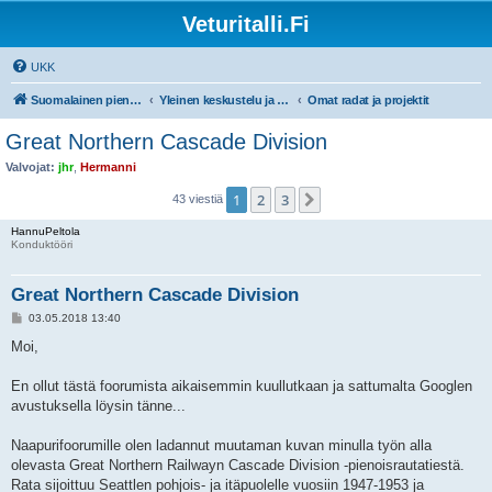
Veturitalli.Fi
UKK
Suomalainen pienoisrautatiefoorumi
Yleinen keskustelu ja muut mittakaavat
Omat radat ja projektit
Great Northern Cascade Division
Valvojat:
jhr
,
Hermanni
1
2
3
Seuraava
43 viestiä
HannuPeltola
Konduktööri
Great Northern Cascade Division
V
03.05.2018 13:40
i
e
Moi,
s
t
i
En ollut tästä foorumista aikaisemmin kuullutkaan ja sattumalta Googlen
avustuksella löysin tänne...
Naapurifoorumille olen ladannut muutaman kuvan minulla työn alla
olevasta Great Northern Railwayn Cascade Division -pienoisrautatiestä.
Rata sijoittuu Seattlen pohjois- ja itäpuolelle vuosiin 1947-1953 ja