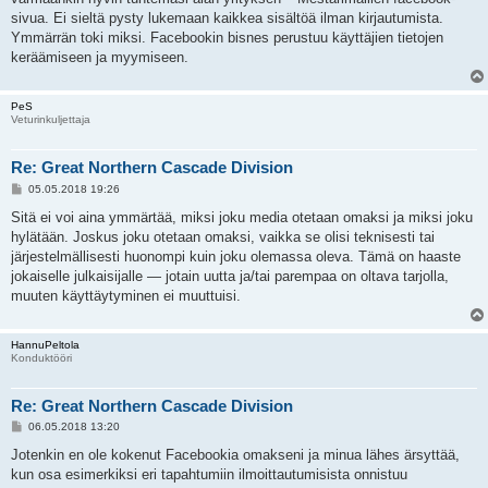
sivua. Ei sieltä pysty lukemaan kaikkea sisältöä ilman kirjautumista.
Ymmärrän toki miksi. Facebookin bisnes perustuu käyttäjien tietojen
keräämiseen ja myymiseen.
PeS
Veturinkuljettaja
Re: Great Northern Cascade Division
V
05.05.2018 19:26
i
e
Sitä ei voi aina ymmärtää, miksi joku media otetaan omaksi ja miksi joku
s
hylätään. Joskus joku otetaan omaksi, vaikka se olisi teknisesti tai
t
i
järjestelmällisesti huonompi kuin joku olemassa oleva. Tämä on haaste
jokaiselle julkaisijalle — jotain uutta ja/tai parempaa on oltava tarjolla,
muuten käyttäytyminen ei muuttuisi.
HannuPeltola
Konduktööri
Re: Great Northern Cascade Division
V
06.05.2018 13:20
i
e
Jotenkin en ole kokenut Facebookia omakseni ja minua lähes ärsyttää,
s
kun osa esimerkiksi eri tapahtumiin ilmoittautumisista onnistuu
t