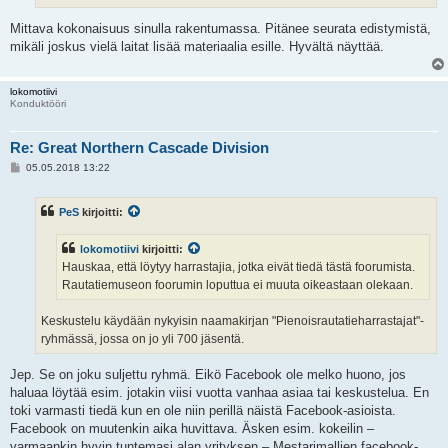
Mittava kokonaisuus sinulla rakentumassa. Pitänee seurata edistymistä,
mikäli joskus vielä laitat lisää materiaalia esille. Hyvältä näyttää.
lokomotiivi
Konduktööri
Re: Great Northern Cascade Division
V
05.05.2018 13:22
i
e
s
PeS
kirjoitti:
t
i
lokomotiivi
kirjoitti:
Hauskaa, että löytyy harrastajia, jotka eivät tiedä tästä foorumista.
Rautatiemuseon foorumin loputtua ei muuta oikeastaan olekaan.
Keskustelu käydään nykyisin naamakirjan "Pienoisrautatieharrastajat"-
ryhmässä, jossa on jo yli 700 jäsentä.
Jep. Se on joku suljettu ryhmä. Eikö Facebook ole melko huono, jos
haluaa löytää esim. jotakin viisi vuotta vanhaa asiaa tai keskustelua. En
toki varmasti tiedä kun en ole niin perillä näistä Facebook-asioista.
Facebook on muutenkin aika huvittava. Äsken esim. kokeilin –
varmaankin hyvin tuntemasi alan yrityksen – Mestarimallien facebook-