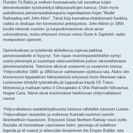
Floridan Tri-Railia ja melkein huomaamatta tuli seurattua isojen
dieselvetureiden työskentelyä lähijunarunkojen kanssa. Ostin myös
paikallisesta pienoisrautatiekaupasta legendaarisen kirjan "Model
Railroading with John Allen". Tämä kirja kannattaa ehdottomasti hankkia,
vaikka ei olisikaan niin kiinnostunut jenkkijunista. John Allenin jo 1950-
luvulla tekemät vuoristo- ja kaupunkimaisemat olivat aivan
uskomattomia, mutta erityisesti minuun vetosi Gorre & Daphetid -radan
monipuolinen operointi.
Opiskeluaikaan ja työelämää aloitellessa sopivaa paikkaa
pienoisrautatielle ei löytynyt. Sen sijaan muistiinpanolehtiöihin syntyi
useita pienempiä ja suurempia ratasuunnitelmia joskus rakennettavasta
pienoisrautatiestä. Teemoina alkoivat useammin ja useammin toistua
Yhdysvaltoihin 1940- ja 1950-luvun vaihteeseen sijoittuva rata. Aluksi olin
kiinnostunut Appalakkien hiilirautateistä erityisesti tiiviin liikenteen takia.
Lontooseen tehdyllä työmatkalla jäi luppoaikaa käydä US Trains -
liikkeessä ja matkaan tarttui 4 Chesapeake & Ohio Railroadin hiilivaunua,
Hopper Caria. Nämä olivat ensimmäiset hankkimani yhdysvaltalaiset
vaunut.
Yhdysvaltalaista rautatiekirjallisuutta lukiessa vähitellen tutustuin Luoteis-
Yhdysvaltojen rautateihin ja mahtavan Kaskadi-vuoriston tuomiin
liikenteellisiin haasteisiin. Erityisesti Great Northern Railway nousi esille.
Rautatie oli historialtaan varsinainen helmi: perustaja oli todellinen
legenda ja oli saanut jo eläessään lempinimen the Empire Builder, rata