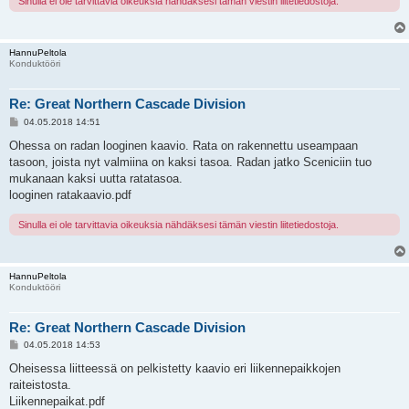
Sinulla ei ole tarvittavia oikeuksia nähdäksesi tämän viestin liitetiedostoja.
HannuPeltola
Konduktööri
Re: Great Northern Cascade Division
V
04.05.2018 14:51
i
e
Ohessa on radan looginen kaavio. Rata on rakennettu useampaan
s
tasoon, joista nyt valmiina on kaksi tasoa. Radan jatko Sceniciin tuo
t
i
mukanaan kaksi uutta ratatasoa.
looginen ratakaavio.pdf
Sinulla ei ole tarvittavia oikeuksia nähdäksesi tämän viestin liitetiedostoja.
HannuPeltola
Konduktööri
Re: Great Northern Cascade Division
V
04.05.2018 14:53
i
e
Oheisessa liitteessä on pelkistetty kaavio eri liikennepaikkojen
s
raiteistosta.
t
i
Liikennepaikat.pdf