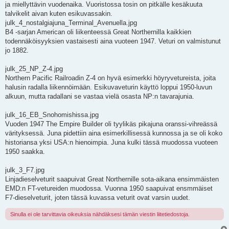
ja miellyttävin vuodenaika. Vuoristossa tosin on pitkälle kesäkuuta
talvikelit aivan kuten esikuvassakin.
julk_4_nostalgiajuna_Terminal_Avenuella.jpg
B4 -sarjan American oli liikenteessä Great Northernilla kaikkien
todennäköisyyksien vastaisesti aina vuoteen 1947. Veturi on valmistunut
jo 1882.
julk_25_NP_Z-4.jpg
Northern Pacific Railroadin Z-4 on hyvä esimerkki höyryvetureista, joita
halusin radalla liikennöimään. Esikuvaveturin käyttö loppui 1950-luvun
alkuun, mutta radallani se vastaa vielä osasta NP:n tavarajunia.
julk_16_EB_Snohomishissa.jpg
Vuoden 1947 The Empire Builder oli tyylikäs pikajuna oranssi-vihreässä
värityksessä. Juna pidettiin aina esimerkillisessä kunnossa ja se oli koko
historiansa yksi USA:n hienoimpia. Juna kulki tässä muodossa vuoteen
1950 saakka.
julk_3_F7.jpg
Linjadieselveturit saapuivat Great Northernille sota-aikana ensimmäisten
EMD:n FT-vetureiden muodossa. Vuonna 1950 saapuivat ensmmäiset
F7-dieselveturit, joten tässä kuvassa veturit ovat varsin uudet.
Sinulla ei ole tarvittavia oikeuksia nähdäksesi tämän viestin liitetiedostoja.