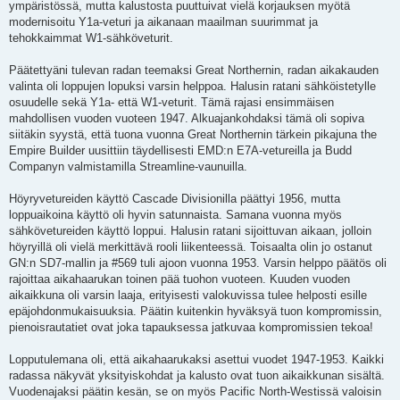
ympäristössä, mutta kalustosta puuttuivat vielä korjauksen myötä
modernisoitu Y1a-veturi ja aikanaan maailman suurimmat ja
tehokkaimmat W1-sähköveturit.
Päätettyäni tulevan radan teemaksi Great Northernin, radan aikakauden
valinta oli loppujen lopuksi varsin helppoa. Halusin ratani sähköistetylle
osuudelle sekä Y1a- että W1-veturit. Tämä rajasi ensimmäisen
mahdollisen vuoden vuoteen 1947. Alkuajankohdaksi tämä oli sopiva
siitäkin syystä, että tuona vuonna Great Northernin tärkein pikajuna the
Empire Builder uusittiin täydellisesti EMD:n E7A-vetureilla ja Budd
Companyn valmistamilla Streamline-vaunuilla.
Höyryvetureiden käyttö Cascade Divisionilla päättyi 1956, mutta
loppuaikoina käyttö oli hyvin satunnaista. Samana vuonna myös
sähkövetureiden käyttö loppui. Halusin ratani sijoittuvan aikaan, jolloin
höyryillä oli vielä merkittävä rooli liikenteessä. Toisaalta olin jo ostanut
GN:n SD7-mallin ja #569 tuli ajoon vuonna 1953. Varsin helppo päätös oli
rajoittaa aikahaarukan toinen pää tuohon vuoteen. Kuuden vuoden
aikaikkuna oli varsin laaja, erityisesti valokuvissa tulee helposti esille
epäjohdonmukaisuuksia. Päätin kuitenkin hyväksyä tuon kompromissin,
pienoisrautatiet ovat joka tapauksessa jatkuvaa kompromissien tekoa!
Lopputulemana oli, että aikahaarukaksi asettui vuodet 1947-1953. Kaikki
radassa näkyvät yksityiskohdat ja kalusto ovat tuon aikaikkunan sisältä.
Vuodenajaksi päätin kesän, se on myös Pacific North-Westissä valoisin