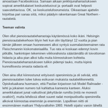
i
ainoastaan Facebookissa. Samaan aikaan jenkkijunaharrastukseen
sopivat amerikkalaiset keskustelusivut ja -portaalit ovat helposti
saavutettavissa. OK, se keskustelufoorumeista. Oikeastaan ajattelin
kirjoittaa pari sanaa siitä, miksi päädyin rakentamaan Great Northern -
rautatietä.
Teeman valinta
Olen ollut pienoisrautatieharrastaja käytännössä koko ikäni. Helsingin
pienoisrautatiekerhoon liityin heti kun olin täyttänyt 12 vuotta ja pian
tämän jälkeen omaan huoneeseeni alkoi syntyä suomalaisteemainen rata
Fleischmannin kiskomateriaalilla. Tuo rata ei koskaan edennyt kovin
pitkälle, hankintojen tekeminen viikkorahoista säästämällä oli toivottoman
hidasta ja aika pian alkoi tulla muita kiinnostuksen kohteita.
Pienoisrautatieharrastukseen tulikin pidempi tauko, mutta kipinä
kunnollisesta omasta radasta eli.
Olen aina ollut kiinnostunut erityisesti operoinnista ja oli selvää, että
pienoisrautatien tulee tukea esikuvan mukaista rautatieliikennettä.
Opiskeluaikana huomasin, että Pasilan kirjastoon tuli Model Railroader -
lehti ja jokainen numero tuli kahlattua kannesta kanteen. Aluksi
amerikkalaiset junat vaikuttivat järkyttävän rumilta (mitä ne monesti
ovatkin!), mutta lehdissä olleet suuret radat monipuolisella operoinnilla
alkoivat kiinnostaa enemmän ja enemmän. Lopullinen niitti oli
ensimmäinen matkani Yhdysvaltoihin 1993. Hotelli sijaitsi varsin lähellä