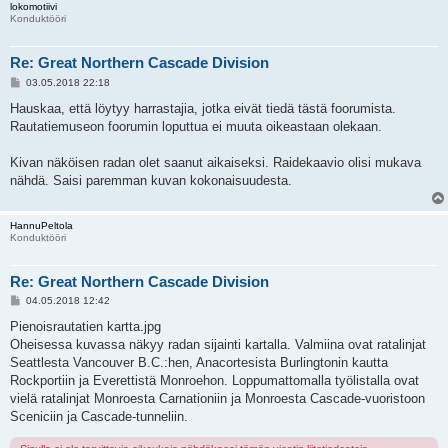
lokomotiivi
Konduktööri
Re: Great Northern Cascade Division
V
03.05.2018 22:18
i
e
Hauskaa, että löytyy harrastajia, jotka eivät tiedä tästä foorumista.
s
Rautatiemuseon foorumin loputtua ei muuta oikeastaan olekaan.
t
i
Kivan näköisen radan olet saanut aikaiseksi. Raidekaavio olisi mukava
nähdä. Saisi paremman kuvan kokonaisuudesta.
HannuPeltola
Konduktööri
Re: Great Northern Cascade Division
V
04.05.2018 12:42
i
e
Pienoisrautatien kartta.jpg
s
Oheisessa kuvassa näkyy radan sijainti kartalla. Valmiina ovat ratalinjat
t
i
Seattlesta Vancouver B.C.:hen, Anacortesista Burlingtonin kautta
Rockportiin ja Everettistä Monroehon. Loppumattomalla työlistalla ovat
vielä ratalinjat Monroesta Carnationiin ja Monroesta Cascade-vuoristoon
Sceniciin ja Cascade-tunneliin.