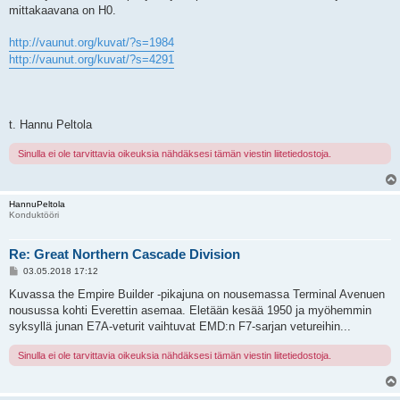
mittakaavana on H0.
http://vaunut.org/kuvat/?s=1984
http://vaunut.org/kuvat/?s=4291
t. Hannu Peltola
Sinulla ei ole tarvittavia oikeuksia nähdäksesi tämän viestin liitetiedostoja.
HannuPeltola
Konduktööri
Re: Great Northern Cascade Division
V
03.05.2018 17:12
i
e
Kuvassa the Empire Builder -pikajuna on nousemassa Terminal Avenuen
s
nousussa kohti Everettin asemaa. Eletään kesää 1950 ja myöhemmin
t
i
syksyllä junan E7A-veturit vaihtuvat EMD:n F7-sarjan vetureihin...
Sinulla ei ole tarvittavia oikeuksia nähdäksesi tämän viestin liitetiedostoja.