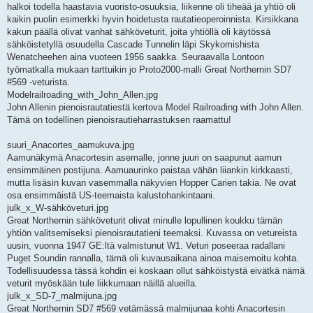
halkoi todella haastavia vuoristo-osuuksia, liikenne oli tiheää ja yhtiö oli
kaikin puolin esimerkki hyvin hoidetusta rautatieoperoinnista. Kirsikkana
kakun päällä olivat vanhat sähköveturit, joita yhtiöllä oli käytössä
sähköistetyllä osuudella Cascade Tunnelin läpi Skykomishista
Wenatcheehen aina vuoteen 1956 saakka. Seuraavalla Lontoon
työmatkalla mukaan tarttuikin jo Proto2000-malli Great Northernin SD7
#569 -veturista.
Modelrailroading_with_John_Allen.jpg
John Allenin pienoisrautatiestä kertova Model Railroading with John Allen.
Tämä on todellinen pienoisrautieharrastuksen raamattu!
suuri_Anacortes_aamukuva.jpg
Aamunäkymä Anacortesin asemalle, jonne juuri on saapunut aamun
ensimmäinen postijuna. Aamuaurinko paistaa vähän liiankin kirkkaasti,
mutta lisäsin kuvan vasemmalla näkyvien Hopper Carien takia. Ne ovat
osa ensimmäistä US-teemaista kalustohankintaani.
julk_x_W-sähköveturi.jpg
Great Northernin sähköveturit olivat minulle lopullinen koukku tämän
yhtiön valitsemiseksi pienoisrautatieni teemaksi. Kuvassa on vetureista
uusin, vuonna 1947 GE:ltä valmistunut W1. Veturi poseeraa radallani
Puget Soundin rannalla, tämä oli kuvausaikana ainoa maisemoitu kohta.
Todellisuudessa tässä kohdin ei koskaan ollut sähköistystä eivätkä nämä
veturit myöskään tule liikkumaan näillä alueilla.
julk_x_SD-7_malmijuna.jpg
Great Northernin SD7 #569 vetämässä malmijunaa kohti Anacortesin