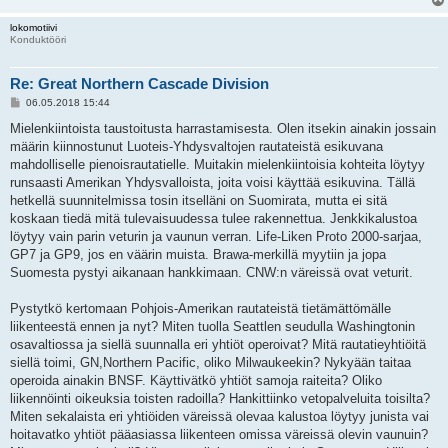
lokomotiivi
Konduktööri
Re: Great Northern Cascade Division
V
06.05.2018 15:44
i
e
Mielenkiintoista taustoitusta harrastamisesta. Olen itsekin ainakin jossain
s
määrin kiinnostunut Luoteis-Yhdysvaltojen rautateistä esikuvana
t
i
mahdolliselle pienoisrautatielle. Muitakin mielenkiintoisia kohteita löytyy
runsaasti Amerikan Yhdysvalloista, joita voisi käyttää esikuvina. Tällä
hetkellä suunnitelmissa tosin itselläni on Suomirata, mutta ei sitä
koskaan tiedä mitä tulevaisuudessa tulee rakennettua. Jenkkikalustoa
löytyy vain parin veturin ja vaunun verran. Life-Liken Proto 2000-sarjaa,
GP7 ja GP9, jos en väärin muista. Brawa-merkillä myytiin ja jopa
Suomesta pystyi aikanaan hankkimaan. CNW:n väreissä ovat veturit.
Pystytkö kertomaan Pohjois-Amerikan rautateistä tietämättömälle
liikenteestä ennen ja nyt? Miten tuolla Seattlen seudulla Washingtonin
osavaltiossa ja siellä suunnalla eri yhtiöt operoivat? Mitä rautatieyhtiöitä
siellä toimi, GN,Northern Pacific, oliko Milwaukeekin? Nykyään taitaa
operoida ainakin BNSF. Käyttivätkö yhtiöt samoja raiteita? Oliko
liikennöinti oikeuksia toisten radoilla? Hankittiinko vetopalveluita toisilta?
Miten sekalaista eri yhtiöiden väreissä olevaa kalustoa löytyy junista vai
hoitavatko yhtiöt pääasiassa liikenteen omissa väreissä olevin vaunuin?