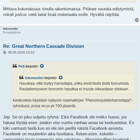
Mittava kokonaisuus sinulla rakentumassa. Pitänee seurata edistymistä,
mikäli joskus vielä laitat lisää materiaalia esille. Hyvältä näyttää.
lokomotiivi
Konduktööri
Re: Great Northern Cascade Division
V
05.05.2018 13:22
i
e
s
PeS
kirjoitti:
t
i
lokomotiivi
kirjoitti:
Hauskaa, että löytyy harrastajia, jotka eivät tiedä tästä foorumista.
Rautatiemuseon foorumin loputtua ei muuta oikeastaan olekaan.
Keskustelu käydään nykyisin naamakirjan "Pienoisrautatieharrastajat"-
ryhmässä, jossa on jo yli 700 jäsentä.
Jep. Se on joku suljettu ryhmä. Eikö Facebook ole melko huono, jos
haluaa löytää esim. jotakin viisi vuotta vanhaa asiaa tai keskustelua. En
toki varmasti tiedä kun en ole niin perillä näistä Facebook-asioista.
Facebook on muutenkin aika huvittava. Äsken esim. kokeilin –
varmaankin hyvin tuntemasi alan yrityksen – Mestarimallien facebook-