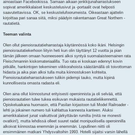
i
ainoastaan Facebookissa. Samaan aikaan jenkkijunaharrastukseen
sopivat amerikkalaiset keskustelusivut ja -portaalit ovat helposti
saavutettavissa. OK, se keskustelufoorumeista. Oikeastaan ajattelin
kirjoittaa pari sanaa siitä, miksi päädyin rakentamaan Great Northern -
rautatietä.
Teeman valinta
Olen ollut pienoisrautatieharrastaja käytännössä koko ikäni. Helsingin
pienoisrautatiekerhoon liityin heti kun olin täyttänyt 12 vuotta ja pian
tämän jälkeen omaan huoneeseeni alkoi syntyä suomalaisteemainen rata
Fleischmannin kiskomateriaalilla. Tuo rata ei koskaan edennyt kovin
pitkälle, hankintojen tekeminen viikkorahoista säästämällä oli toivottoman
hidasta ja aika pian alkoi tulla muita kiinnostuksen kohteita.
Pienoisrautatieharrastukseen tulikin pidempi tauko, mutta kipinä
kunnollisesta omasta radasta eli.
Olen aina ollut kiinnostunut erityisesti operoinnista ja oli selvää, että
pienoisrautatien tulee tukea esikuvan mukaista rautatieliikennettä.
Opiskeluaikana huomasin, että Pasilan kirjastoon tuli Model Railroader -
lehti ja jokainen numero tuli kahlattua kannesta kanteen. Aluksi
amerikkalaiset junat vaikuttivat järkyttävän rumilta (mitä ne monesti
ovatkin!), mutta lehdissä olleet suuret radat monipuolisella operoinnilla
alkoivat kiinnostaa enemmän ja enemmän. Lopullinen niitti oli
ensimmäinen matkani Yhdysvaltoihin 1993. Hotelli sijaitsi varsin lähellä