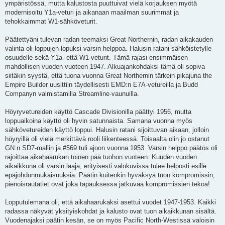
ympäristössä, mutta kalustosta puuttuivat vielä korjauksen myötä
modernisoitu Y1a-veturi ja aikanaan maailman suurimmat ja
tehokkaimmat W1-sähköveturit.
Päätettyäni tulevan radan teemaksi Great Northernin, radan aikakauden
valinta oli loppujen lopuksi varsin helppoa. Halusin ratani sähköistetylle
osuudelle sekä Y1a- että W1-veturit. Tämä rajasi ensimmäisen
mahdollisen vuoden vuoteen 1947. Alkuajankohdaksi tämä oli sopiva
siitäkin syystä, että tuona vuonna Great Northernin tärkein pikajuna the
Empire Builder uusittiin täydellisesti EMD:n E7A-vetureilla ja Budd
Companyn valmistamilla Streamline-vaunuilla.
Höyryvetureiden käyttö Cascade Divisionilla päättyi 1956, mutta
loppuaikoina käyttö oli hyvin satunnaista. Samana vuonna myös
sähkövetureiden käyttö loppui. Halusin ratani sijoittuvan aikaan, jolloin
höyryillä oli vielä merkittävä rooli liikenteessä. Toisaalta olin jo ostanut
GN:n SD7-mallin ja #569 tuli ajoon vuonna 1953. Varsin helppo päätös oli
rajoittaa aikahaarukan toinen pää tuohon vuoteen. Kuuden vuoden
aikaikkuna oli varsin laaja, erityisesti valokuvissa tulee helposti esille
epäjohdonmukaisuuksia. Päätin kuitenkin hyväksyä tuon kompromissin,
pienoisrautatiet ovat joka tapauksessa jatkuvaa kompromissien tekoa!
Lopputulemana oli, että aikahaarukaksi asettui vuodet 1947-1953. Kaikki
radassa näkyvät yksityiskohdat ja kalusto ovat tuon aikaikkunan sisältä.
Vuodenajaksi päätin kesän, se on myös Pacific North-Westissä valoisin