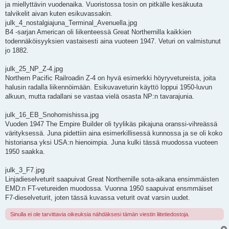
ja miellyttävin vuodenaika. Vuoristossa tosin on pitkälle kesäkuuta
talvikelit aivan kuten esikuvassakin.
julk_4_nostalgiajuna_Terminal_Avenuella.jpg
B4 -sarjan American oli liikenteessä Great Northernilla kaikkien
todennäköisyyksien vastaisesti aina vuoteen 1947. Veturi on valmistunut
jo 1882.
julk_25_NP_Z-4.jpg
Northern Pacific Railroadin Z-4 on hyvä esimerkki höyryvetureista, joita
halusin radalla liikennöimään. Esikuvaveturin käyttö loppui 1950-luvun
alkuun, mutta radallani se vastaa vielä osasta NP:n tavarajunia.
julk_16_EB_Snohomishissa.jpg
Vuoden 1947 The Empire Builder oli tyylikäs pikajuna oranssi-vihreässä
värityksessä. Juna pidettiin aina esimerkillisessä kunnossa ja se oli koko
historiansa yksi USA:n hienoimpia. Juna kulki tässä muodossa vuoteen
1950 saakka.
julk_3_F7.jpg
Linjadieselveturit saapuivat Great Northernille sota-aikana ensimmäisten
EMD:n FT-vetureiden muodossa. Vuonna 1950 saapuivat ensmmäiset
F7-dieselveturit, joten tässä kuvassa veturit ovat varsin uudet.
Sinulla ei ole tarvittavia oikeuksia nähdäksesi tämän viestin liitetiedostoja.