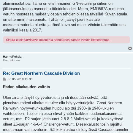
alumiinisulattoa. Tämä on ensimmäinen GN-veturini ja siihen on
jälkiasennuksena asennettu äänidekooderi. Mmm, EMD567A:n murina
veturin noustessa mäkeä ylöspäin tehojen ollessa täysillä! Kuvan etuala
on sittemmin maisemoitu. Tähän oli jäänyt pieni kaistale
maisemoimatonta aluetta ja tämä kuva sai minut vihdoin tekemään sen
valmiiksi kesällä 2017.
Sinulla ei ole tarvittavia oikeuksia nähdäksesi tämän viestin liitetiedostoja.
HannuPeltola
Konduktööri
Re: Great Northern Cascade Division
V
06.05.2018 15:35
i
e
Radan aikakauden valinta
s
t
i
Olen aina pitänyt höyryvetureista ja oli itsestään selvää, että
pienoisrautatieni aikakausi tulee olla höyryveturiajalta. Great Northern
Railwayn höyryveturikauden huippu ajoittui 1930- ja 1940-lukujen
vaihteeseen. Tuolloin ajossa olivat yhtiön kaikkein uudenaikaisimmat
veturit, mm. R2-sarjan jättisuuret 2-8-8-2 Mallet-veturit ja koekäytössä
olleet Z6-sarjan 4-6-6-4 Challenger-veturit. Dieselkalusto tosin rajoittui
muutamaan vaihtoveturiin. Sähkökalustoa oli käytössä Cascade-tunnelin