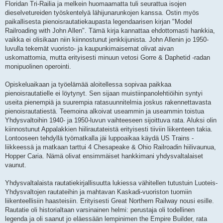
Floridan Tri-Railia ja melkein huomaamatta tuli seurattua isojen
dieselvetureiden työskentelyä lähijunarunkojen kanssa. Ostin myös
paikallisesta pienoisrautatiekaupasta legendaarisen kirjan "Model
Railroading with John Allen". Tämä kirja kannattaa ehdottomasti hankkia,
vaikka ei olisikaan niin kiinnostunut jenkkijunista. John Allenin jo 1950-
luvulla tekemät vuoristo- ja kaupunkimaisemat olivat aivan
uskomattomia, mutta erityisesti minuun vetosi Gorre & Daphetid -radan
monipuolinen operointi.
Opiskeluaikaan ja työelämää aloitellessa sopivaa paikkaa
pienoisrautatielle ei löytynyt. Sen sijaan muistiinpanolehtiöihin syntyi
useita pienempiä ja suurempia ratasuunnitelmia joskus rakennettavasta
pienoisrautatiestä. Teemoina alkoivat useammin ja useammin toistua
Yhdysvaltoihin 1940- ja 1950-luvun vaihteeseen sijoittuva rata. Aluksi olin
kiinnostunut Appalakkien hiilirautateistä erityisesti tiiviin liikenteen takia.
Lontooseen tehdyllä työmatkalla jäi luppoaikaa käydä US Trains -
liikkeessä ja matkaan tarttui 4 Chesapeake & Ohio Railroadin hiilivaunua,
Hopper Caria. Nämä olivat ensimmäiset hankkimani yhdysvaltalaiset
vaunut.
Yhdysvaltalaista rautatiekirjallisuutta lukiessa vähitellen tutustuin Luoteis-
Yhdysvaltojen rautateihin ja mahtavan Kaskadi-vuoriston tuomiin
liikenteellisiin haasteisiin. Erityisesti Great Northern Railway nousi esille.
Rautatie oli historialtaan varsinainen helmi: perustaja oli todellinen
legenda ja oli saanut jo eläessään lempinimen the Empire Builder, rata