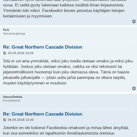
sivua. Ei sieltä pysty lukemaan kaikkea sisältöä ilman kirjautumista.
Ymmärrän toki miksi. Facebookin bisnes perustuu käyttäjien tietojen
keräämiseen ja myymiseen.
PeS
Veturinkuljettaja
Re: Great Northern Cascade Division
V
05.05.2018 19:26
i
e
Sitä ei voi aina ymmärtää, miksi joku media otetaan omaksi ja miksi joku
s
hylätään. Joskus joku otetaan omaksi, vaikka se olisi teknisesti tai
t
i
järjestelmällisesti huonompi kuin joku olemassa oleva. Tämä on haaste
jokaiselle julkaisijalle — jotain uutta ja/tai parempaa on oltava tarjolla,
muuten käyttäytyminen ei muuttuisi.
HannuPeltola
Konduktööri
Re: Great Northern Cascade Division
V
06.05.2018 13:20
i
e
Jotenkin en ole kokenut Facebookia omakseni ja minua lähes ärsyttää,
s
kun osa esimerkiksi eri tapahtumiin ilmoittautumisista onnistuu
t