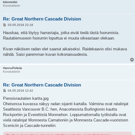
lokomotiivi
Konduktööri
Re: Great Northern Cascade Division
V
03.05.2018 22:18
i
e
Hauskaa, että löytyy harrastajia, jotka eivät tiedä tästä foorumista.
s
Rautatiemuseon foorumin loputtua ei muuta oikeastaan olekaan.
t
i
Kivan näköisen radan olet saanut aikaiseksi. Raidekaavio olisi mukava
nähdä. Saisi paremman kuvan kokonaisuudesta.
HannuPeltola
Konduktööri
Re: Great Northern Cascade Division
V
04.05.2018 12:42
i
e
Pienoisrautatien kartta.jpg
s
Oheisessa kuvassa näkyy radan sijainti kartalla. Valmiina ovat ratalinjat
t
i
Seattlesta Vancouver B.C.:hen, Anacortesista Burlingtonin kautta
Rockportiin ja Everettistä Monroehon. Loppumattomalla työlistalla ovat
vielä ratalinjat Monroesta Carnationiin ja Monroesta Cascade-vuoristoon
Sceniciin ja Cascade-tunneliin.