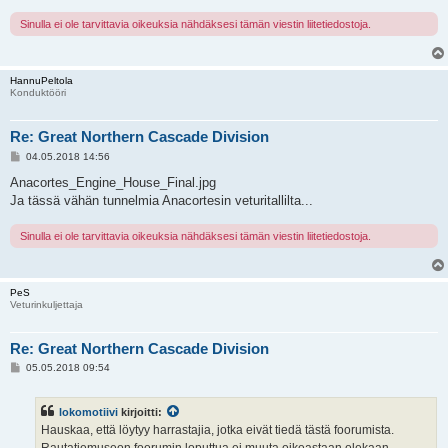
Sinulla ei ole tarvittavia oikeuksia nähdäksesi tämän viestin liitetiedostoja.
HannuPeltola
Konduktööri
Re: Great Northern Cascade Division
V
04.05.2018 14:56
i
e
Anacortes_Engine_House_Final.jpg
s
Ja tässä vähän tunnelmia Anacortesin veturitallilta...
t
i
Sinulla ei ole tarvittavia oikeuksia nähdäksesi tämän viestin liitetiedostoja.
PeS
Veturinkuljettaja
Re: Great Northern Cascade Division
V
05.05.2018 09:54
i
e
s
lokomotiivi
kirjoitti:
t
i
Hauskaa, että löytyy harrastajia, jotka eivät tiedä tästä foorumista.