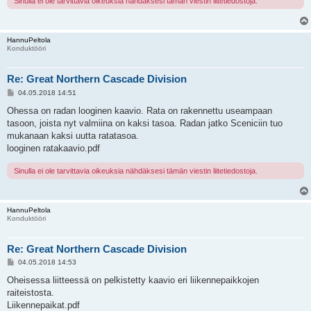
Sinulla ei ole tarvittavia oikeuksia nähdäksesi tämän viestin liitetiedostoja.
HannuPeltola
Konduktööri
Re: Great Northern Cascade Division
V
04.05.2018 14:51
i
e
Ohessa on radan looginen kaavio. Rata on rakennettu useampaan
s
tasoon, joista nyt valmiina on kaksi tasoa. Radan jatko Sceniciin tuo
t
i
mukanaan kaksi uutta ratatasoa.
looginen ratakaavio.pdf
Sinulla ei ole tarvittavia oikeuksia nähdäksesi tämän viestin liitetiedostoja.
HannuPeltola
Konduktööri
Re: Great Northern Cascade Division
V
04.05.2018 14:53
i
e
Oheisessa liitteessä on pelkistetty kaavio eri liikennepaikkojen
s
raiteistosta.
t
i
Liikennepaikat.pdf