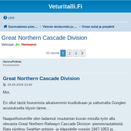
Veturitalli.Fi
UKK
Suomalainen pienoisrautatiefoorumi
Yleinen keskustelu ja muut mittakaavat
Omat radat ja projektit
Great Northern Cascade Division
Valvojat:
jhr
,
Hermanni
1
2
3
Seuraava
43 viestiä
HannuPeltola
Konduktööri
Great Northern Cascade Division
V
03.05.2018 13:40
i
e
Moi,
s
t
i
En ollut tästä foorumista aikaisemmin kuullutkaan ja sattumalta Googlen
avustuksella löysin tänne...
Naapurifoorumille olen ladannut muutaman kuvan minulla työn alla
olevasta Great Northern Railwayn Cascade Division -pienoisrautatiestä.
Rata sijoittuu Seattlen pohjois- ja itäpuolelle vuosiin 1947-1953 ja