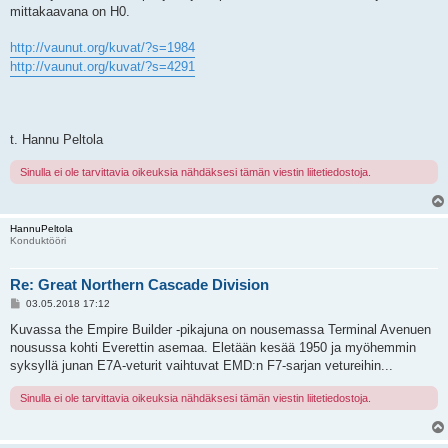
mittakaavana on H0.
http://vaunut.org/kuvat/?s=1984
http://vaunut.org/kuvat/?s=4291
t. Hannu Peltola
Sinulla ei ole tarvittavia oikeuksia nähdäksesi tämän viestin liitetiedostoja.
HannuPeltola
Konduktööri
Re: Great Northern Cascade Division
V
03.05.2018 17:12
i
e
Kuvassa the Empire Builder -pikajuna on nousemassa Terminal Avenuen
s
nousussa kohti Everettin asemaa. Eletään kesää 1950 ja myöhemmin
t
i
syksyllä junan E7A-veturit vaihtuvat EMD:n F7-sarjan vetureihin...
Sinulla ei ole tarvittavia oikeuksia nähdäksesi tämän viestin liitetiedostoja.