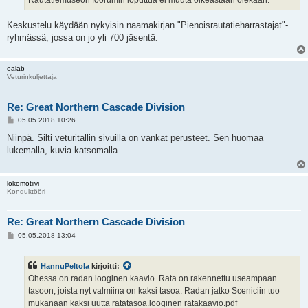
Rautatiemuseon foorumin loputtua ei muuta oikeastaan olekaan.
Keskustelu käydään nykyisin naamakirjan "Pienoisrautatieharrastajat"-
ryhmässä, jossa on jo yli 700 jäsentä.
ealab
Veturinkuljettaja
Re: Great Northern Cascade Division
V
05.05.2018 10:26
i
e
Niinpä. Silti veturitallin sivuilla on vankat perusteet. Sen huomaa
s
lukemalla, kuvia katsomalla.
t
i
lokomotiivi
Konduktööri
Re: Great Northern Cascade Division
V
05.05.2018 13:04
i
e
s
HannuPeltola
kirjoitti:
t
i
Ohessa on radan looginen kaavio. Rata on rakennettu useampaan
tasoon, joista nyt valmiina on kaksi tasoa. Radan jatko Sceniciin tuo
mukanaan kaksi uutta ratatasoa.looginen ratakaavio.pdf