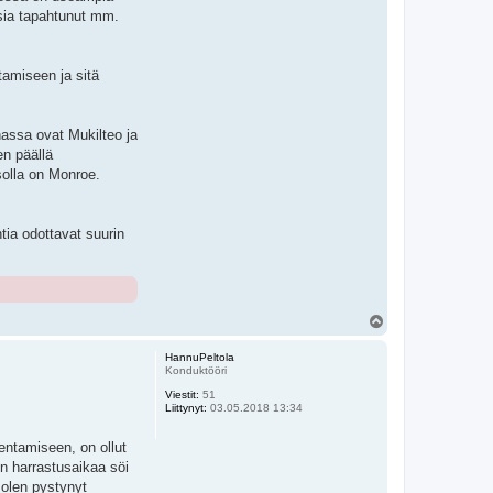
ksia tapahtunut mm.
tamiseen ja sitä
nassa ovat Mukilteo ja
en päällä
solla on Monroe.
ia odottavat suurin
Y
l
ö
HannuPeltola
s
Konduktööri
Viestit:
51
Liittynyt:
03.05.2018 13:34
kentamiseen, on ollut
in harrastusaikaa söi
 olen pystynyt