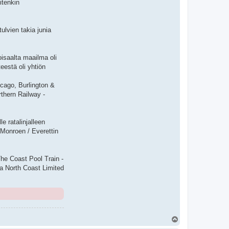
itenkin
ulvien takia junia
oisaalta maailma oli
eestä oli yhtiön
icago, Burlington &
thern Railway -
e ratalinjalleen
 Monroen / Everettin
The Coast Pool Train -
a North Coast Limited
Y
l