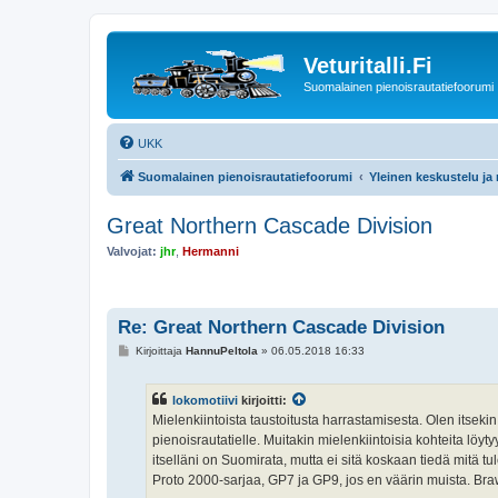
Veturitalli.Fi
Suomalainen pienoisrautatiefoorumi
UKK
Suomalainen pienoisrautatiefoorumi
Yleinen keskustelu ja
Great Northern Cascade Division
Valvojat:
jhr
,
Hermanni
Re: Great Northern Cascade Division
V
Kirjoittaja
HannuPeltola
»
06.05.2018 16:33
i
e
s
lokomotiivi
kirjoitti:
t
i
Mielenkiintoista taustoitusta harrastamisesta. Olen itsek
pienoisrautatielle. Muitakin mielenkiintoisia kohteita löyt
itselläni on Suomirata, mutta ei sitä koskaan tiedä mitä t
Proto 2000-sarjaa, GP7 ja GP9, jos en väärin muista. Bra