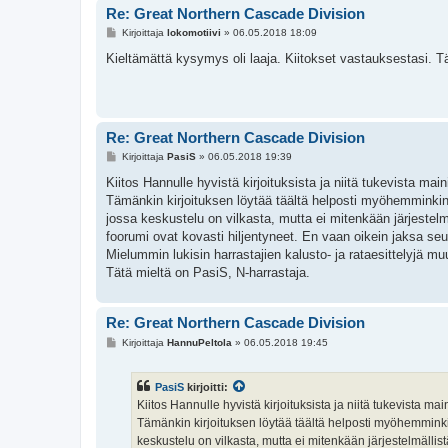
Re: Great Northern Cascade Division
V
Kirjoittaja
lokomotiivi
»
06.05.2018 18:09
i
e
Kieltämättä kysymys oli laaja. Kiitokset vastauksestasi. 
s
t
i
Re: Great Northern Cascade Division
V
Kirjoittaja
PasiS
»
06.05.2018 19:39
i
e
Kiitos Hannulle hyvistä kirjoituksista ja niitä tukevista main
s
Tämänkin kirjoituksen löytää täältä helposti myöhemminkin
t
i
jossa keskustelu on vilkasta, mutta ei mitenkään järjestel
foorumi ovat kovasti hiljentyneet. En vaan oikein jaksa seu
Mielummin lukisin harrastajien kalusto- ja rataesittelyjä m
Tätä mieltä on PasiS, N-harrastaja.
Re: Great Northern Cascade Division
V
Kirjoittaja
HannuPeltola
»
06.05.2018 19:45
i
e
s
PasiS
kirjoitti:
t
i
Kiitos Hannulle hyvistä kirjoituksista ja niitä tukevista mai
Tämänkin kirjoituksen löytää täältä helposti myöhemminki
keskustelu on vilkasta, mutta ei mitenkään järjestelmälli