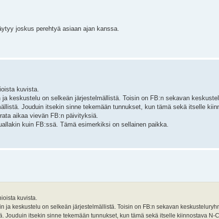
Täytyy joskus perehtyä asiaan ajan kanssa.
ioista kuvista.
 ja keskustelu on selkeän järjestelmällistä. Toisin on FB:n sekavan keskust
mällistä. Jouduin itsekin sinne tekemään tunnukset, kun tämä sekä itselle kii
rata aikaa vievän FB:n päivityksiä.
uuallakin kuin FB:ssä. Tämä esimerkiksi on sellainen paikka.
nioista kuvista.
n ja keskustelu on selkeän järjestelmällistä. Toisin on FB:n sekavan keskustelury
stä. Jouduin itsekin sinne tekemään tunnukset, kun tämä sekä itselle kiinnostava N-