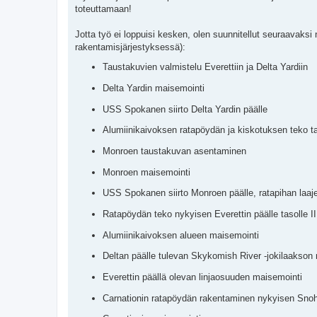
toteuttamaan!
Jotta työ ei loppuisi kesken, olen suunnitellut seuraavaksi
rakentamisjärjestyksessä):
Taustakuvien valmistelu Everettiin ja Delta Yardiin
Delta Yardin maisemointi
USS Spokanen siirto Delta Yardin päälle
Alumiinikaivoksen ratapöydän ja kiskotuksen teko t
Monroen taustakuvan asentaminen
Monroen maisemointi
USS Spokanen siirto Monroen päälle, ratapihan laa
Ratapöydän teko nykyisen Everettin päälle tasolle I
Alumiinikaivoksen alueen maisemointi
Deltan päälle tulevan Skykomish River -jokilaakson
Everettin päällä olevan linjaosuuden maisemointi
Carnationin ratapöydän rakentaminen nykyisen Snoho