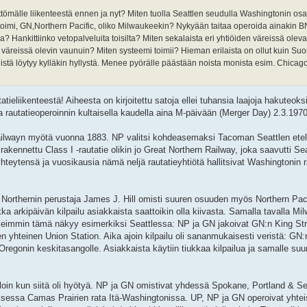
ömälle liikenteestä ennen ja nyt? Miten tuolla Seattlen seudulla Washingtonin osav
lä toimi, GN,Northern Pacific, oliko Milwaukeekin? Nykyään taitaa operoida ainakin BN
la? Hankittiinko vetopalveluita toisilta? Miten sekalaista eri yhtiöiden väreissä olev
a väreissä olevin vaunuin? Miten systeemi toimii? Hieman erilaista on ollut kuin Suo
eistä löytyy kylläkin hyllystä. Menee pyörälle päästään noista monista esim. Chicag
liikenteestä! Aiheesta on kirjoitettu satoja ellei tuhansia laajoja hakuteoksia
ta rautatieoperoinnin kultaisella kaudella aina M-päivään (Merger Day) 2.3.197
 Railwayn myötä vuonna 1883. NP valitsi kohdeasemaksi Tacoman Seattlen etelä
 rakennettu Class I -rautatie olikin jo Great Northern Railway, joka saavutti 
teytensä ja vuosikausia nämä neljä rautatieyhtiötä hallitsivat Washingtonin r
t Northernin perustaja James J. Hill omisti suuren osuuden myös Northern Paci
a arkipäivän kilpailu asiakkaista saattoikin olla kiivasta. Samalla tavalla Mi
lkeimmin tämä näkyy esimerkiksi Seattlessa: NP ja GN jakoivat GN:n King Stre
en yhteinen Union Station. Aika ajoin kilpailu oli sananmukaisesti veristä: GN:
a Oregonin keskitasangolle. Asiakkaista käytiin tiukkaa kilpailua ja samalle su
 silloin kun siitä oli hyötyä. NP ja GN omistivat yhdessä Spokane, Portland & Se
ksessa Camas Prairien rata Itä-Washingtonissa. UP, NP ja GN operoivat yhteis