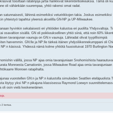
rasivat toisiltaan ratalinjoja ja/tai hankkivat liikennöintioikeuksia. Tämä oli ku
enne oli vähänkään suurempaa, yhtiö rakensi omat radat.
aan satunnaisesti, lähinnä esimerkiksi veturirikkojen takia. Joskus esimerkiksi t
ssäkin yhteistyö tapahtui yleensä akselilla GN-NP ja UP-Milwaukee.
anaan hyvinkin sekalaisesti eri yhtiöiden kalustoa eri puolilta Yhdysvaltoja. T
 osavaltion sisällä. GN oli poikkeuksellinen yhtiö siinä, että noin 60% liikent
äisen tavarajunan vaunuja on GN:n vaunuja. Lähiradat olivat tyypillisimpiä
iten harvemmin. GN:lle ja NP:lle tärkeä itäinen yhdysliikennekumppani oli Ch
a NP:n käsissä. Yhdessä nämä kolme yhtiötä fuusioituivat 1970 Burlington Nor
nohomishin välillä, jossa NP ajaa omia tavarajuniaan Snohomishista haarautuvall
sivurata Monroesta Carnationiin, jossa Milwaukee Road ajaa omia tavarajuniaan
ähtökaarre Monroen ratapihalta.
ikajunaa vuorotellen GN:n ja NP:n kalustolla simuloiden Seattlen eteläpuolista 
stosta löytyy yksi NP:n pikajuna klassisessa Raymond Loewyn suunnittelemass
 oli osin vielä keskeneräinen.
toja.
 2 kertaa.