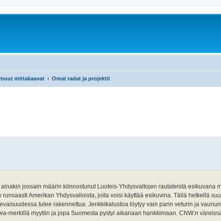
 muut mittakaavat
Omat radat ja projektit
in ainakin jossain määrin kiinnostunut Luoteis-Yhdysvaltojen rautateistä esikuvana 
yy runsaasti Amerikan Yhdysvalloista, joita voisi käyttää esikuvina. Tällä hetkellä su
ulevaisuudessa tulee rakennettua. Jenkkikalustoa löytyy vain parin veturin ja vaunun
wa-merkillä myytiin ja jopa Suomesta pystyi aikanaan hankkimaan. CNW:n väreissä 