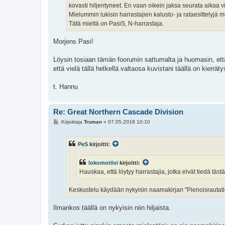
kovasti hiljentyneet. En vaan oikein jaksa seurata aikaa v
Mielummin lukisin harrastajien kalusto- ja rataesittelyjä
Tätä mieltä on PasiS, N-harrastaja.
Morjens Pasi!
Löysin tosiaan tämän foorumin sattumalta ja huomasin, että 
että vielä tällä hetkellä valtaosa kuvistani täällä on kierrä
t. Hannu
Re: Great Northern Cascade Division
V
Kirjoittaja
Truman
»
07.05.2018 10:10
i
e
s
PeS
kirjoitti:
t
i
lokomotiivi
kirjoitti:
Hauskaa, että löytyy harrastajia, jotka eivät tiedä t
Keskustelu käydään nykyisin naamakirjan "Pienoisrautatie
Ilmankos täällä on nykyisin niin hiljaista.