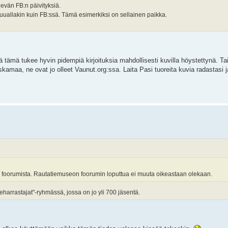
ievän FB:n päivityksiä.
 muuallakin kuin FB:ssä. Tämä esimerkiksi on sellainen paikka.
tämä tukee hyvin pidempiä kirjoituksia mahdollisesti kuvilla höystettynä. Tait
tyskamaa, ne ovat jo olleet Vaunut.org:ssa. Laita Pasi tuoreita kuvia radastasi 
ästä foorumista. Rautatiemuseon foorumin loputtua ei muuta oikeastaan olekaan.
harrastajat"-ryhmässä, jossa on jo yli 700 jäsentä.