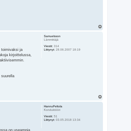
Y
l
ö
Samuelsson
s
Lämmittäjä
Viestit:
314
toimivaksi ja
Liittynyt:
28.06.2007 18:19
koja kirjoittelussa,
 aktiivisemmin.
 suurella
Y
l
ö
HannuPeltola
s
Konduktööri
Viestit:
51
Liittynyt:
03.05.2018 13:34
 jossa on useampia