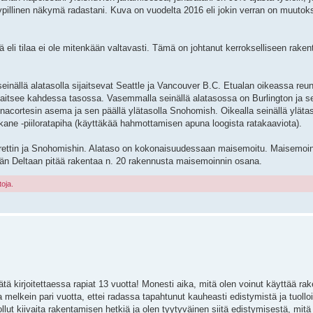
ypillinen näkymä radastani. Kuva on vuodelta 2016 eli jokin verran on muuto
iä eli tilaa ei ole mitenkään valtavasti. Tämä on johtanut kerrokselliseen raken
 seinällä alatasolla sijaitsevat Seattle ja Vancouver B.C. Etualan oikeassa reu
ijaitsee kahdessa tasossa. Vasemmalla seinällä alatasossa on Burlington ja s
acortesin asema ja sen päällä ylätasolla Snohomish. Oikealla seinällä yläta
kane -piiloratapiha (käyttäkää hahmottamisen apuna loogista ratakaaviota).
ettin ja Snohomishin. Alataso on kokonaisuudessaan maisemoitu. Maisemoint
än Deltaan pitää rakentaa n. 20 rakennusta maisemoinnin osana.
toja.
 tätä kirjoitettaessa rapiat 13 vuotta! Monesti aika, mitä olen voinut käyttää ra
a melkein pari vuotta, ettei radassa tapahtunut kauheasti edistymistä ja tuollo
llut kiivaita rakentamisen hetkiä ja olen tyytyväinen siitä edistymisestä, mitä