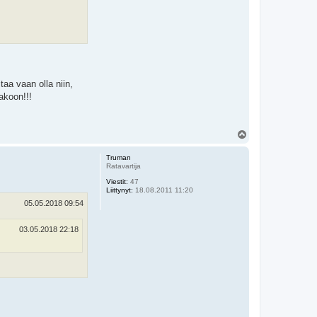
aa vaan olla niin,
jakoon!!!
Y
l
ö
Truman
s
Ratavartija
Viestit:
47
Liittynyt:
18.08.2011 11:20
05.05.2018 09:54
03.05.2018 22:18