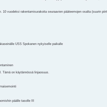
 n. 10 vuodeksi rakentamisurakoita seuraavien pääteemojen osalta (suurin piir
akaseinälle USS Spokanen nykyiselle paikalle
jentaminen
II. Tämä on käytännössä linjaosuus.
 maisemointi
mishin päälle tasolle III