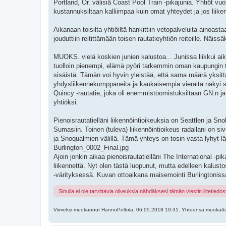
Portland, Or. välisiä Coast Pool Train -pikajunia. Yhtiöt vuok
kustannuksiltaan kalliimpaa kuin omat yhteydet ja jos liik
Aikanaan toisilta yhtiöiltä hankittiin vetopalveluita ainoast
jouduttiin reitittämään toisen rautatieyhtiön reiteille. Näi
MUOKS. vielä koskien junien kalustoa... Junissa liikkui aik
tuolloin pienempi, elämä pyöri tarkemmin oman kaupungin tai
sisäistä. Tämän voi hyvin yleistää, että sama määrä yksitt
yhdysliikennekumppaneita ja kaukaisempia vieraita näkyi s
Quincy -rautatie, joka oli enemmistöomistuksiltaan GN:n j
yhtiöksi.
Pienoisrautatielläni liikennöintioikeuksia on Seattlen ja S
Sumasiin. Toinen (tuleva) liikennöintioikeus radallani on 
ja Snoqualmien välillä. Tämä yhteys on tosin vasta lyhyt l
Burlington_0002_Final.jpg
Ajoin jonkin aikaa pienoisrautatielläni The International -p
liikennettä. Nyt olen tästä luopunut, mutta edelleen kalu
-värityksessä. Kuvan ottoaikana maisemointi Burlingtonissa
Sinulla ei ole tarvittavia oikeuksia nähdäksesi tämän viestin liitetiedos
Viimeksi muokannut
HannuPeltola
, 06.05.2018 19:31. Yhteensä muokattu