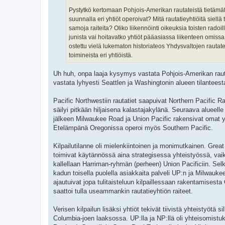
Pystytkö kertomaan Pohjois-Amerikan rautateistä tietämätt
suunnalla eri yhtiöt operoivat? Mitä rautatieyhtiöitä siel
samoja raiteita? Oliko liikennöinti oikeuksia toisten radoil
junista vai hoitavatko yhtiöt pääasiassa liikenteen omiss
ostettu vielä lukematon historiateos Yhdysvaltojen rautat
toimineista eri yhtiöistä.
Uh huh, onpa laaja kysymys vastata Pohjois-Amerikan rautatie
vastata lyhyesti Seattlen ja Washingtonin alueen tilantees
Pacific Northwestiin rautatiet saapuivat Northern Pacific
säilyi pitkään hiljaisena kalastajakylänä. Seuraava alueelle
jälkeen Milwaukee Road ja Union Pacific rakensivat omat yh
Etelämpänä Oregonissa operoi myös Southern Pacific.
Kilpailutilanne oli mielenkiintoinen ja monimutkainen. Grea
toimivat käytännössä aina strategisessa yhteistyössä, vaikk
kallellaan Harriman-ryhmän (perheen) Union Pacificiin. Se
kadun toisella puolella asiakkaita palveli UP:n ja Milwauke
ajautuivat jopa tulitaisteluun kilpaillessaan rakentamisest
saattoi tulla useammankin rautatieyhtiön raiteet.
Verisen kilpailun lisäksi yhtiöt tekivät tiivistä yhteistyötä
Columbia-joen laaksossa. UP:lla ja NP:llä oli yhteisomistu