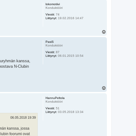
ö
lokomotiivi
s
Konduktööri
Viestit:
74
Liittynyt:
19.02.2016 14:47
Y
l
ö
PasiS
s
Konduktööri
Viestit:
87
Liittynyt:
06.01.2015 10:54
eluryhmän kanssa,
nnostava N-Clubin
Y
l
ö
HannuPeltola
s
Konduktööri
Viestit:
51
Liittynyt:
03.05.2018 13:34
06.05.2018 19:39
hmän kanssa, jossa
Clubin foorumi ovat