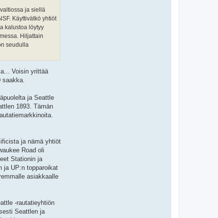
altiossa ja siellä
SF. Käyttivätkö yhtiöt
aa kalustoa löytyy
messa. Hiljattain
on seudulla
... Voisin yrittää
0 saakka.
puolelta ja Seattle
Seattlen 1893. Tämän
autatiemarkkinoita.
ficista ja nämä yhtiöt
lwaukee Road oli
et Stationin ja
n ja UP:n topparoikat
uremmalle asiakkaalle
attle -rautatieyhtiön
esti Seattlen ja