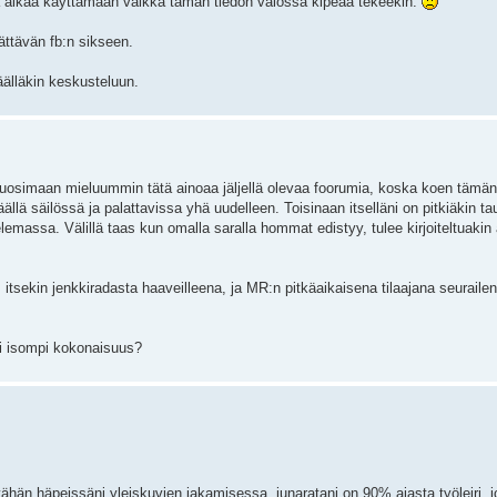
aa alkaa käyttämään vaikka tämän tiedon valossa kipeää tekeekin.
ättävän fb:n sikseen.
äälläkin keskusteluun.
uosimaan mieluummin tätä ainoaa jäljellä olevaa foorumia, koska koen tämän 
ällä säilössä ja palattavissa yhä uudelleen. Toisinaan itselläni on pitkiäkin tau
telemassa. Välillä taas kun omalla saralla hommat edistyy, tulee kirjoiteltuakin
 itsekin jenkkiradasta haaveilleena, ja MR:n pitkäaikaisena tilaajana seurailen
isi isompi kokonaisuus?
ähän häpeissäni yleiskuvien jakamisessa, junaratani on 90% ajasta työleiri,