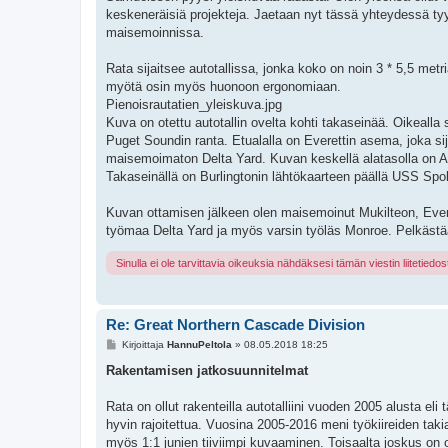
keskeneräisiä projekteja. Jaetaan nyt tässä yhteydessä ty
maisemoinnissa.
Rata sijaitsee autotallissa, jonka koko on noin 3 * 5,5 metr
myötä osin myös huonoon ergonomiaan.
Pienoisrautatien_yleiskuva.jpg
Kuva on otettu autotallin ovelta kohti takaseinää. Oikealla
Puget Soundin ranta. Etualalla on Everettin asema, joka s
maisemoimaton Delta Yard. Kuvan keskellä alatasolla on An
Takaseinällä on Burlingtonin lähtökaarteen päällä USS Spo
Kuvan ottamisen jälkeen olen maisemoinut Mukilteon, Ever
työmaa Delta Yard ja myös varsin työläs Monroe. Pelkästä
Sinulla ei ole tarvittavia oikeuksia nähdäksesi tämän viestin liitetiedos
Re: Great Northern Cascade Division
V
Kirjoittaja
HannuPeltola
»
08.05.2018 18:25
i
e
Rakentamisen jatkosuunnitelmat
s
t
i
Rata on ollut rakenteilla autotalliini vuoden 2005 alusta eli
hyvin rajoitettua. Vuosina 2005-2016 meni työkiireiden taki
myös 1:1 junien tiiviimpi kuvaaminen. Toisaalta joskus on o