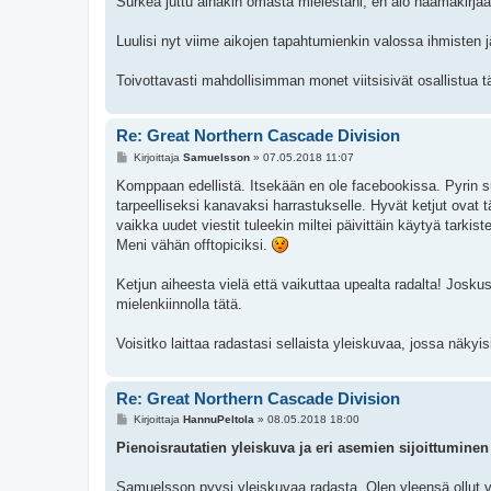
Surkea juttu ainakin omasta mielestäni; en aio naamakirj
Luulisi nyt viime aikojen tapahtumienkin valossa ihmisten j
Toivottavasti mahdollisimman monet viitsisivät osallistua t
Re: Great Northern Cascade Division
V
Kirjoittaja
Samuelsson
»
07.05.2018 11:07
i
e
Komppaan edellistä. Itsekään en ole facebookissa. Pyrin s
s
tarpeelliseksi kanavaksi harrastukselle. Hyvät ketjut ovat tä
t
i
vaikka uudet viestit tuleekin miltei päivittäin käytyä tarkis
Meni vähän offtopiciksi.
Ketjun aiheesta vielä että vaikuttaa upealta radalta! Joskus
mielenkiinnolla tätä.
Voisitko laittaa radastasi sellaista yleiskuvaa, jossa näky
Re: Great Northern Cascade Division
V
Kirjoittaja
HannuPeltola
»
08.05.2018 18:00
i
e
Pienoisrautatien yleiskuva ja eri asemien sijoittuminen
s
t
i
Samuelsson pyysi yleiskuvaa radasta. Olen yleensä ollut v