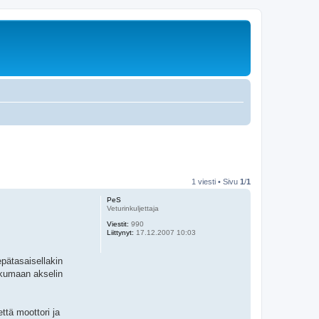
1 viesti • Sivu
1
/
1
PeS
Veturinkuljettaja
Viestit:
990
Liittynyt:
17.12.2007 10:03
epätasaisellakin
ikkumaan akselin
että moottori ja