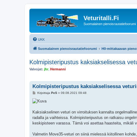
Veturitalli.Fi
Suomalainen pienoisrautatiefoorumi
UKK
Suomalainen pienoisrautatiefoorumi
H0-mittakaavan pienoi
Kolmipisteripustus kaksiakselisessa vet
Valvojat:
jhr
,
Hermanni
Kolmipisteripustus kaksiakselisessa vetur
V
Kirjoittaja
PeS
»
09.08.2021 09:48
i
e
s
t
i
Kaksiakselinen veturi on virroituksen kannalta ongelmallinen
radalla ja vaihteissa. Kolmipisteripustus on ratkaisu ongel
keskipisteen varassa. Tämä voi asettaa haasteita, mikäli ve
Valmetin Move35-veturi on siinä mielessä kiitollinen kohde, e