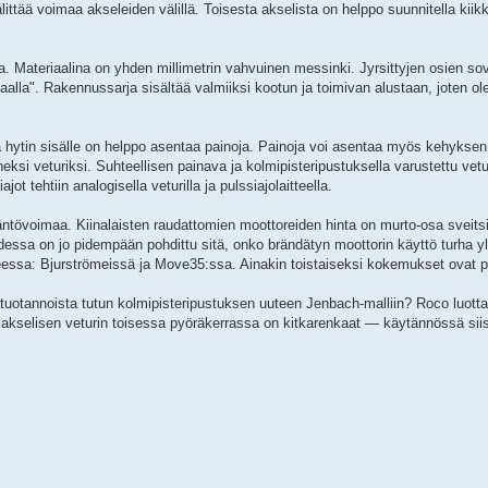
älittää voimaa akseleiden välillä. Toisesta akselista on helppo suunnitella kii
a. Materiaalina on yhden millimetrin vahvuinen messinki. Jyrsittyjen osien sov
alla". Rakennussarja sisältää valmiiksi kootun ja toimivan alustaan, joten ole
a hytin sisälle on helppo asentaa painoja. Painoja voi asentaa myös kehyksen v
i veturiksi. Suhteellisen painava ja kolmipisteripustuksella varustettu vetu
ot tehtiin analogisella veturilla ja pulssiajolaitteella.
ääntövoimaa. Kiinalaisten raudattomien moottoreiden hinta on murto-osa sveitsi
essa on jo pidempään pohdittu sitä, onko brändätyn moottorin käyttö turha yli
teessa: Bjurströmeissä ja Move35:ssa. Ainakin toistaiseksi kokemukset ovat pos
tuotannoista tutun kolmipisteripustuksen uuteen Jenbach-malliin? Roco luot
iakselisen veturin toisessa pyöräkerrassa on kitkarenkaat — käytännössä siis