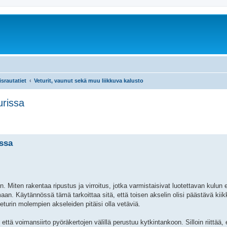
srautatiet
Veturit, vaunut sekä muu liikkuva kalusto
urissa
issa
. Miten rakentaa ripustus ja virroitus, jotka varmistaisivat luotettavan kulun 
maan. Käytännössä tämä tarkoittaa sitä, että toisen akselin olisi päästävä ki
turin molempien akseleiden pitäisi olla vetäviä.
ttä voimansiirto pyöräkertojen välillä perustuu kytkintankoon. Silloin riittää, 