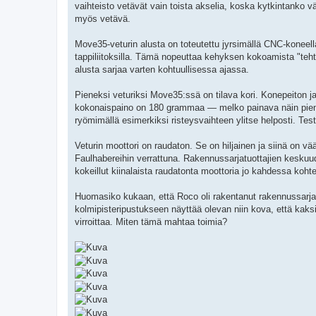
vaihteisto vetävät vain toista akselia, koska kytkintanko v
myös vetävä.
Move35-veturin alusta on toteutettu jyrsimällä CNC-koneell
tappiliitoksilla. Tämä nopeuttaa kehyksen kokoamista "tehta
alusta sarjaa varten kohtuullisessa ajassa.
Pieneksi veturiksi Move35:ssä on tilava kori. Konepeiton j
kokonaispaino on 180 grammaa — melko painava näin pieneks
ryömimällä esimerkiksi risteysvaihteen ylitse helposti. Testiaj
Veturin moottori on raudaton. Se on hiljainen ja siinä on v
Faulhabereihin verrattuna. Rakennussarjatuottajien keskuud
kokeillut kiinalaista raudatonta moottoria jo kahdessa koh
Huomasiko kukaan, että Roco oli rakentanut rakennussarja
kolmipisteripustukseen näyttää olevan niin kova, että kaks
virroittaa. Miten tämä mahtaa toimia?