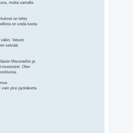
kkuva, mutta samalla
itukset on tehty
ellista on voida koota
äliin. Veturin
rin selviää
läisiin Maxoneihin ja
-investointi. Olen
itiivisia.
tamus
 vain yksi pyöräkerta