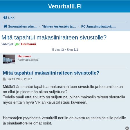
Veturitalli.Fi
UKK
Suomalainen pienoisrautatiefoorumi
Yleinen keskustelu ja muut mittakaavat
PC Junasimulaattorit, pelit ja ohjelmat
Mitä tapahtui makasiiniraiteen sivustolle?
Valvojat:
jhr
,
Hermanni
5 viestiä • Sivu
1
/
1
Hermanni
Asemapäällikkö
Mitä tapahtui makasiiniraiteen sivustolle?
V
26.11.2006 23:07
i
e
Mitäköhän mahtoi tapahtua makasiiniraiteen sivustolle ja foorumille kun
s
on ollut jo pidemmän aikaa suljettuna?
t
i
Todella sääli että sivusto on suljettuna, olihan makasiiniraiteen sivustolla
myös erittäin hyvä VR:än kalustolistaus kuvineen.
Harrastajen pyynnöstä veturitalli.net:iin on avattu rautatieaiheisille peleille
ja simulaattoreille omat osiot.