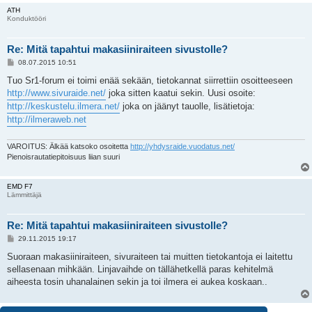
ATH
Konduktööri
Re: Mitä tapahtui makasiiniraiteen sivustolle?
V
08.07.2015 10:51
i
e
Tuo Sr1-forum ei toimi enää sekään, tietokannat siirrettiin osoitteeseen
s
http://www.sivuraide.net/
joka sitten kaatui sekin. Uusi osoite:
t
i
http://keskustelu.ilmera.net/
joka on jäänyt tauolle, lisätietoja:
http://ilmeraweb.net
VAROITUS: Älkää katsoko osoitetta
http://yhdysraide.vuodatus.net/
Pienoisrautatiepitoisuus liian suuri
EMD F7
Lämmittäjä
Re: Mitä tapahtui makasiiniraiteen sivustolle?
V
29.11.2015 19:17
i
e
Suoraan makasiiniraiteen, sivuraiteen tai muitten tietokantoja ei laitettu
s
sellasenaan mihkään. Linjavaihde on tällähetkellä paras kehitelmä
t
i
aiheesta tosin uhanalainen sekin ja toi ilmera ei aukea koskaan..
5 viestiä • Sivu
1
/
1