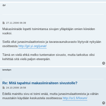
Jpl
V
27.11.2006 06:39
i
e
Makasiiniraide lopetti toimintansa sivujen ylläpitäjän omien kiireiden
s
vuoksi.
t
i
Siellä ollut junasimulaattoriosio ja tavaravaunukuvasto löytyvät nykyään
osoitteesta
http://jpl.yi.org/junat/
Tämä on vielä ehkä melko tuntematon sivusto, mutta tarkoitus olisi
kehittää sitä vielä paljon eteenpäin.
ismokpn
Re: Mitä tapahtui makasiiniraiteen sivustolle?
V
24.10.2008 18:58
i
e
Edellä mainittu sivu ei toimi enää, mutta junasimulaattoreista ja vähän
s
muustakin käydään keskustela osoitteessa
http://sr1.fi/forum/
t
i