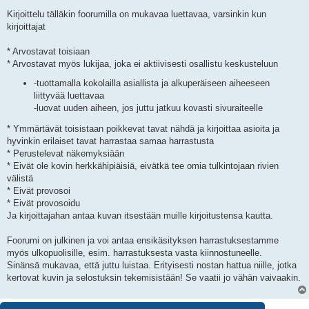
i
e
Kirjoittelu tälläkin foorumilla on mukavaa luettavaa, varsinkin kun
s
kirjoittajat
t
i
* Arvostavat toisiaan
* Arvostavat myös lukijaa, joka ei aktiivisesti osallistu keskusteluun
-tuottamalla kokolailla asiallista ja alkuperäiseen aiheeseen
liittyvää luettavaa
-luovat uuden aiheen, jos juttu jatkuu kovasti sivuraiteelle
* Ymmärtävät toisistaan poikkevat tavat nähdä ja kirjoittaa asioita ja
hyvinkin erilaiset tavat harrastaa samaa harrastusta
* Perustelevat näkemyksiään
* Eivät ole kovin herkkähipiäisiä, eivätkä tee omia tulkintojaan rivien
välistä
* Eivät provosoi
* Eivät provosoidu
Ja kirjoittajahan antaa kuvan itsestään muille kirjoitustensa kautta.
Foorumi on julkinen ja voi antaa ensikäsityksen harrastuksestamme
myös ulkopuolisille, esim. harrastuksesta vasta kiinnostuneelle.
Sinänsä mukavaa, että juttu luistaa. Erityisesti nostan hattua niille, jotka
kertovat kuvin ja selostuksin tekemisistään! Se vaatii jo vähän vaivaakin.
3 viestiä • Sivu
1
/
1