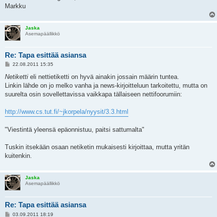
Markku
Jaska
Asemapäällikkö
Re: Tapa esittää asiansa
V
22.08.2011 15:35
i
e
Netiketti
eli nettietiketti on hyvä ainakin jossain määrin tuntea.
s
Linkin lähde on jo melko vanha ja news-kirjoitteluun tarkoitettu, mutta on
t
i
suurelta osin sovellettavissa vaikkapa tällaiseen nettifoorumiin:
http://www.cs.tut.fi/~jkorpela/nyysit/3.3.html
"Viestintä yleensä epäonnistuu, paitsi sattumalta"
Tuskin itsekään osaan netiketin mukaisesti kirjoittaa, mutta yritän
kuitenkin.
Jaska
Asemapäällikkö
Re: Tapa esittää asiansa
V
03.09.2011 18:19