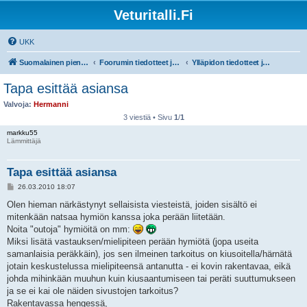
Veturitalli.Fi
UKK
Suomalainen pienoisrautatiefoorumi
Foorumin tiedotteet ja ohjeet
Ylläpidon tiedotteet ja foorumin ohjeet!
Tapa esittää asiansa
Valvoja:
Hermanni
3 viestiä • Sivu
1
/
1
markku55
Lämmittäjä
Tapa esittää asiansa
V
26.03.2010 18:07
i
e
Olen hieman närkästynyt sellaisista viesteistä, joiden sisältö ei
s
mitenkään natsaa hymiön kanssa joka perään liitetään.
t
i
Noita "outoja" hymiöitä on mm:
Miksi lisätä vastauksen/mielipiteen perään hymiötä (jopa useita
samanlaisia peräkkäin), jos sen ilmeinen tarkoitus on kiusoitella/härnätä
jotain keskustelussa mielipiteensä antanutta - ei kovin rakentavaa, eikä
johda mihinkään muuhun kuin kiusaantumiseen tai peräti suuttumukseen
ja se ei kai ole näiden sivustojen tarkoitus?
Rakentavassa hengessä,