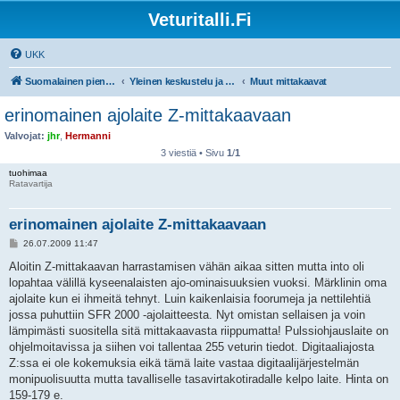
Veturitalli.Fi
UKK
Suomalainen pienoisrautatiefoorumi
Yleinen keskustelu ja muut mittakaavat
Muut mittakaavat
erinomainen ajolaite Z-mittakaavaan
Valvojat:
jhr
,
Hermanni
3 viestiä • Sivu
1
/
1
tuohimaa
Ratavartija
erinomainen ajolaite Z-mittakaavaan
V
26.07.2009 11:47
i
e
Aloitin Z-mittakaavan harrastamisen vähän aikaa sitten mutta into oli
s
lopahtaa välillä kyseenalaisten ajo-ominaisuuksien vuoksi. Märklinin oma
t
i
ajolaite kun ei ihmeitä tehnyt. Luin kaikenlaisia foorumeja ja nettilehtiä
jossa puhuttiin SFR 2000 -ajolaitteesta. Nyt omistan sellaisen ja voin
lämpimästi suositella sitä mittakaavasta riippumatta! Pulssiohjauslaite on
ohjelmoitavissa ja siihen voi tallentaa 255 veturin tiedot. Digitaaliajosta
Z:ssa ei ole kokemuksia eikä tämä laite vastaa digitaalijärjestelmän
monipuolisuutta mutta tavalliselle tasavirtakotiradalle kelpo laite. Hinta on
159-179 e.