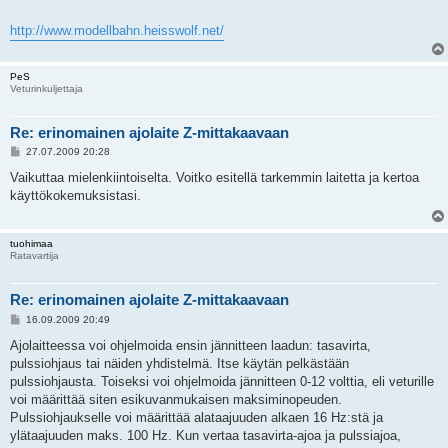
http://www.modellbahn.heisswolf.net/
PeS
Veturinkuljettaja
Re: erinomainen ajolaite Z-mittakaavaan
V
27.07.2009 20:28
i
e
Vaikuttaa mielenkiintoiselta. Voitko esitellä tarkemmin laitetta ja kertoa
s
käyttökokemuksistasi.
t
i
tuohimaa
Ratavartija
Re: erinomainen ajolaite Z-mittakaavaan
V
16.09.2009 20:49
i
e
Ajolaitteessa voi ohjelmoida ensin jännitteen laadun: tasavirta,
s
pulssiohjaus tai näiden yhdistelmä. Itse käytän pelkästään
t
i
pulssiohjausta. Toiseksi voi ohjelmoida jännitteen 0-12 volttia, eli veturille
voi määrittää siten esikuvanmukaisen maksiminopeuden.
Pulssiohjaukselle voi määrittää alataajuuden alkaen 16 Hz:stä ja
ylätaajuuden maks. 100 Hz. Kun vertaa tasavirta-ajoa ja pulssiajoa,