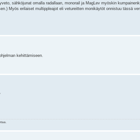
öyryveto, sähköjunat omalla radallaan, monorail ja MagLev myöskin kumpainenk
n.) Myös erilaiset multippleajot eli vetureitten monikäytöt onnistuu tässä ve
 ohjelman kehittämiseen.
?
rtaa.