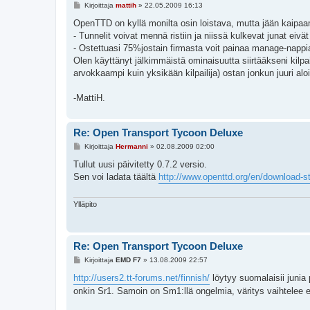
V
Kirjoittaja
mattih
»
22.05.2009 16:13
i
e
OpenTTD on kyllä monilta osin loistava, mutta jään kaip
s
- Tunnelit voivat mennä ristiin ja niissä kulkevat junat eivä
t
i
- Ostettuasi 75%jostain firmasta voit painaa manage-nappia 
Olen käyttänyt jälkimmäistä ominaisuutta siirtääkseni kilpa
arvokkaampi kuin yksikään kilpailija) ostan jonkun juuri alo
-MattiH.
Re: Open Transport Tycoon Deluxe
V
Kirjoittaja
Hermanni
»
02.08.2009 02:00
i
e
Tullut uusi päivitetty 0.7.2 versio.
s
Sen voi ladata täältä
http://www.openttd.org/en/download-s
t
i
Ylläpito
Re: Open Transport Tycoon Deluxe
V
Kirjoittaja
EMD F7
»
13.08.2009 22:57
i
e
http://users2.tt-forums.net/finnish/
löytyy suomalaisii junia 
s
onkin Sr1. Samoin on Sm1:llä ongelmia, väritys vaihtelee e
t
i