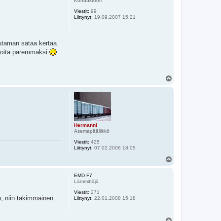
Konduktööri
Viestit:
99
Liittynyt:
19.09.2007 15:21
muutaman sataa kertaa
lijoita paremmaksi
Y
l
ö
s
Hermanni
Asemapäällikkö
Viestit:
425
Liittynyt:
07.02.2006 18:05
Y
l
ö
EMD F7
s
Lämmittäjä
Viestit:
271
n, niin takimmainen
Liittynyt:
22.01.2008 15:18
Y