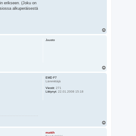
in erikseen. (Joku on
rsiossa alkuperäisestä
Y
l
ö
Juusto
s
Y
l
ö
EMD F7
s
Lämmittäjä
Viestit:
271
Liittynyt:
22.01.2008 15:18
Y
l
ö
mattih
s