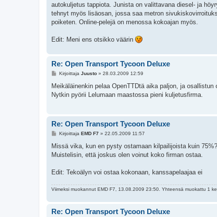
autokuljetus tappiota. Junista on valittavana diesel- ja h
tehnyt myös lisäosan, jossa saa metron sivukiskovirroitukse
poiketen. Online-pelejä on menossa kokoajan myös.
Edit: Meni ens otsikko väärin
Re: Open Transport Tycoon Deluxe
V
Kirjoittaja
Juusto
»
28.03.2009 12:59
i
e
Meikäläinenkin pelaa OpenTTDtä aika paljon, ja osallistun
s
Nytkin pyörii Lelumaan maastossa pieni kuljetusfirma.
t
i
Re: Open Transport Tycoon Deluxe
V
Kirjoittaja
EMD F7
»
22.05.2009 11:57
i
e
Missä vika, kun en pysty ostamaan kilpailijoista kuin 75%
s
Muistelisin, että joskus olen voinut koko firman ostaa.
t
i
Edit: Tekoälyn voi ostaa kokonaan, kanssapelaajaa ei
Viimeksi muokannut
EMD F7
, 13.08.2009 23:50. Yhteensä muokattu 1 ke
Re: Open Transport Tycoon Deluxe