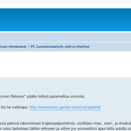
 muut mittakaavat
PC Junasimulaattorit, pelit ja ohjelmat
coon Deluxen" päälle tehtyä paranneltua versiota.
:ltä tai vaikkapa:
http://momentary.garden-wood.se/openttd/
 Tässä pelissä rakennetaan kuljetusjärjestelmiä, sisältäen maa-, meri-, ja ilmak
n tulos lasketaan tällöin erikseen ja silloin jos esimerkiksi ajaa hiiltä autolla