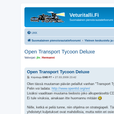
Veturitalli.Fi
Suomalainen pienoisrautatiefoorumi
UKK
Suomalainen pienoisrautatiefoorumi
Yleinen keskustelu ja
Open Transport Tycoon Deluxe
Valvojat:
jhr
,
Hermanni
Open Transport Tycoon Deluxe
V
Kirjoittaja
EMD F7
»
27.03.2009 23:42
i
e
Olen tässä muutaman päivän pelaillut vanhan "Transport Ty
s
Pelin voi ladata:
http://www.openttd.org/en/
t
i
Lisäksi vaaditaan muutama tiedosto joko alkuperäiseltä CD
Ei tule viruksia, ainakaan itte huomannu mitään
Niille, ketkä ei peliä tunne, niin ohjelma on strategiapeli.
yhdistetyt kuljetukset ovat mahdollisia, mutta reitin eri osie