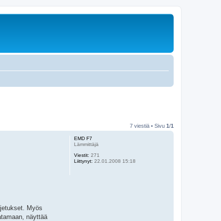
7 viestiä • Sivu
1
/
1
EMD F7
Lämmittäjä
Viestit:
271
Liittynyt:
22.01.2008 15:18
uljetukset. Myös
 satamaan, näyttää