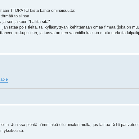
aamaan TTDPATCH:istä kahta ominaisuutta:
t törmää toisiinsa
ja sen jälkeen "hallita sitä"
ilijan rataa pois tieltä, tai kyllästyttyäni kehittämään omaa firmaa (joka on 
ittaneen pikkuputiikin, ja kasvatan sen vauhdilla kaikkia muita surkeita kilpai
table
peliin. Junissa pientä hämminkiä ollu ainakin mulla, jos laittaa Dr16 parivetoo
ri yksiköissä.