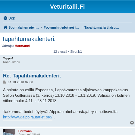
Veturitalli.Fi
UKK
Suomalainen pienoisrautatiefoorumi
Foorumin tiedotteet ja ohjeet
Tapahtumat ja tilaisuudet
Tapahtumakalenteri.
Valvoja:
Hermanni
12 viestiä • Sivu
1
/
1
Teppo1
Konduktööri
Re: Tapahtumakalenteri.
V
04.10.2018 09:00
i
e
Alppirata on esillä Espoossa, Leppävaarassa sijaitsevan kauppakeskus
s
Sellon Galleriassa (3. kerros) 13.10.2018 - 13.1.2019. Välissä on kolmen
t
i
viikon tauko 4.11. - 23.11.2018.
Tarkemmat tiedot löytyvät Alppirautatieharrastajat ry:n nettisivulta:
http://www.alppirautatiet.org/
.
Hermanni
Asemapäällikkö