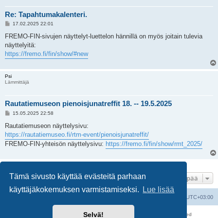
Re: Tapahtumakalenteri.
V
17.02.2025 22:01
i
e
FREMO-FIN-sivujen näyttelyt-luettelon hännillä on myös joitain tulevia
s
näyttelyitä:
t
i
https://fremo.fi/fin/show/#new
Psi
Lämmittäjä
Rautatiemuseon pienoisjunatreffit 18. -- 19.5.2025
V
15.05.2025 22:58
i
e
Rautatiemuseon näyttelysivu:
s
https://rautatiemuseo.fi/rtm-event/pienoisjunatreffit/
t
i
FREMO-FIN-yhteisön näyttelysivu:
https://fremo.fi/fin/show/rmt_2025/
12 viestiä • Sivu
1
/
1
Tämä sivusto käyttää evästeitä parhaan
Hyppää
käyttäjäkokemuksen varmistamiseksi.
Lue lisää
Suomalainen pienoisrautatiefoorumi
Kaikki ajat ovat
UTC+03:00
Selvä!
Keskustelufoorumin ohjelmisto
phpBB
® Forum Software © phpBB Limited