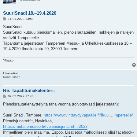
SuuriSnadi 18.–19.4.2020
V
14.01.2020 23:59
i
e
SuuriSnadi
s
SuuriSnadi kutsuu pienoismallien, pienoisrautateiden, nukkejen ja nallejen
t
i
ystävät Tampereelle.
Tapahtuma järjestetään Tampereen Messu- ja Urheilukeskusksessa 18.–
19.4.2020 Ilmailunkatu 20, 33900 Tampere.
Ylläpito
lokomotiivi
Konduktööri
Re: Tapahtumakalenteri.
V
09.02.2022 17:48
i
e
Pienoisrautatienäyttelyitä tänä vuonna (toivottavasti järjestetään):
s
t
i
Suuri Snadi, Tampere,
https://www.virittaydyvapaalle.fi/fi/uu ... mpereelle/
Pienoisjunatreffit, Hyvinkää,
https://rautatiemuseo.fi/fi/pienoisjunatreffit-2022
Ihmeellinen pieni maailma, Espoo. Lisätietoa mahdollisesti olisi facebook-