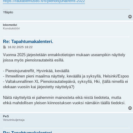
https://rautatiemuseo.fi/fi/pienoisjunatreffit-2022
Ylläpito
lokomotiivi
Konduktööri
Re: Tapahtumakalenteri.
V
16.02.2025 18:22
i
e
Vuonna 2025 järjestetään ennakkotietojen mukaan useampikin näyttely
s
joissa myös pienoisrautateitä esillä.
t
i
- Pienoisjunatreffit, Hyvinkää, keväällä
- Ihmeellinen pieni maailma näyttely, keväällä ja syksyllä, Helsinki/Espoo
- Valtakunnallinen XL Pienoisrautatiepäivä, syksyllä, Hki, (tällä nimellä ei
olekaan vuosiin kai järjestetty näyttelyä?)
Näitä näyttelyitä ei pahemmin mainosteta eikä niistä tiedoteta, mutta
ehkä mahdollisen yleisen kiinnostuksen vuoksi nämäkin täällä tiedoksi.
PeS
Veturinkuljettaja
Re: Tapahtumakalenteri.