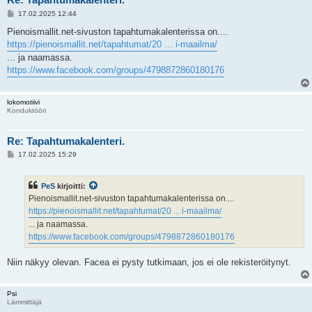
V
17.02.2025 12:44
i
e
Pienoismallit.net-sivuston tapahtumakalenterissa on....
s
https://pienoismallit.net/tapahtumat/20 ... i-maailma/
t
i
... ja naamassa.
https://www.facebook.com/groups/4798872860180176
lokomotiivi
Konduktööri
Re: Tapahtumakalenteri.
V
17.02.2025 15:29
i
e
s
PeS
kirjoitti:
t
i
Pienoismallit.net-sivuston tapahtumakalenterissa on....
https://pienoismallit.net/tapahtumat/20 ... i-maailma/
... ja naamassa.
https://www.facebook.com/groups/4798872860180176
Niin näkyy olevan. Facea ei pysty tutkimaan, jos ei ole rekisteröitynyt.
Psi
Lämmittäjä