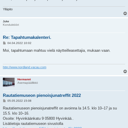
Ylläpito
Juke
Konduktööri
Re: Tapahtumakalenteri.
V
04.04.2022 10:02
i
e
Moi, tapahtumaan mahtuu vielä näytteilleasettajia, mukaan vaan.
s
t
i
http://www.nordland.vacau.com
Hermanni
Asemapäällikkö
Rautatiemuseon pienoisjunatreffit 2022
V
05.05.2022 15:08
i
e
Rautatiemuseon pienoisjunatreffit on avoinna la 14.5. klo 10–17 ja su
s
15.5. klo 10–16.
t
i
Osoite: Hyvinkäänkatu 9 05800 Hyvinkää..
Lisätietoja rautatiemuseon sivustolla