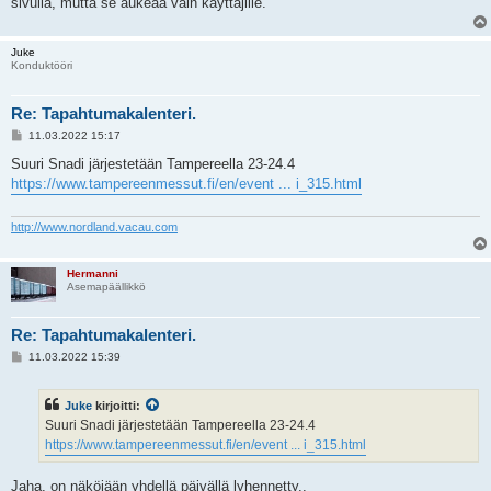
sivulla, mutta se aukeaa vain käyttäjille.
Juke
Konduktööri
Re: Tapahtumakalenteri.
V
11.03.2022 15:17
i
e
Suuri Snadi järjestetään Tampereella 23-24.4
s
https://www.tampereenmessut.fi/en/event ... i_315.html
t
i
http://www.nordland.vacau.com
Hermanni
Asemapäällikkö
Re: Tapahtumakalenteri.
V
11.03.2022 15:39
i
e
s
Juke
kirjoitti:
t
i
Suuri Snadi järjestetään Tampereella 23-24.4
https://www.tampereenmessut.fi/en/event ... i_315.html
Jaha, on näköjään yhdellä päivällä lyhennetty..