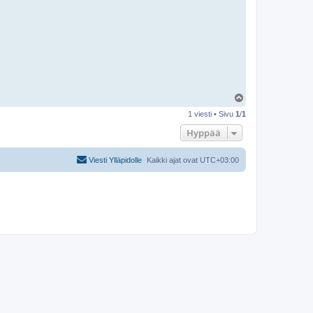
Y
l
1 viesti • Sivu
1
/
1
ö
s
Hyppää
Viesti Ylläpidolle
Kaikki ajat ovat
UTC+03:00