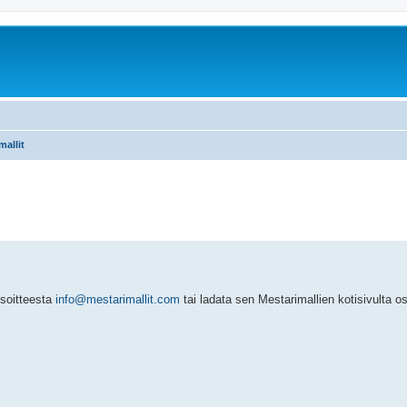
mallit
soitteesta
info@mestarimallit.com
tai ladata sen Mestarimallien kotisivulta os