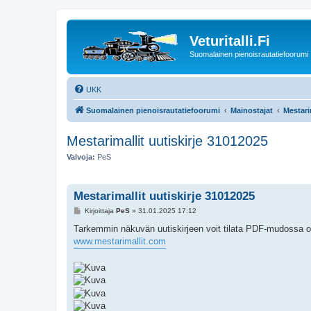
Veturitalli.Fi
Suomalainen pienoisrautatiefoorumi
UKK
Suomalainen pienoisrautatiefoorumi
Mainostajat
Mestari
Mestarimallit uutiskirje 31012025
Valvoja:
PeS
Mestarimallit uutiskirje 31012025
V
Kirjoittaja
PeS
»
31.01.2025 17:12
i
e
Tarkemmin näkuvän uutiskirjeen voit tilata PDF-mudossa o
s
www.mestarimallit.com
t
i