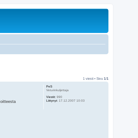
1 viesti • Sivu
1
/
1
PeS
Veturinkuljettaja
Viestit:
990
Liittynyt:
17.12.2007 10:03
oitteesta