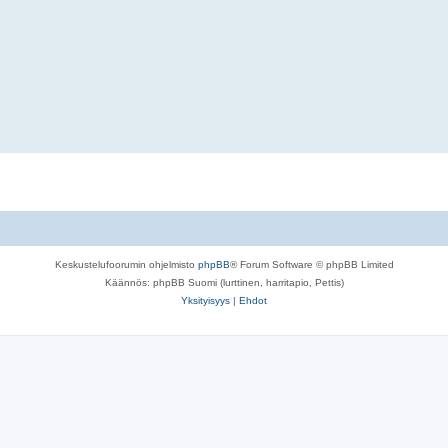
Keskustelufoorumin ohjelmisto
phpBB
® Forum Software © phpBB Limited
Käännös: phpBB Suomi (lurttinen, harritapio, Pettis)
Yksityisyys
|
Ehdot