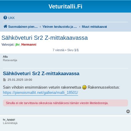
Veturitalli.Fi
UKK
Suomalainen pienoisrautatiefoorumi
Yleinen keskustelu ja muut mittakaavat
Muut mittakaavat
Sähköveturi Sr2 Z-mittakaavassa
Valvojat:
jhr
,
Hermanni
7 viestiä • Sivu
1
/
1
Allu
Ratavartija
Sähköveturi Sr2 Z-mittakaavassa
V
25.01.2025 19:00
i
e
Sain vihdoin ensimmäisen veturin rakennettua
Rakennusselostus:
s
https://pienoismallit.net/galleria/malli_18501/
t
i
Sinulla ei ole tarvittavia oikeuksia nähdäksesi tämän viestin liitetiedostoja.
tv_tyyppi
Lämmittäjä