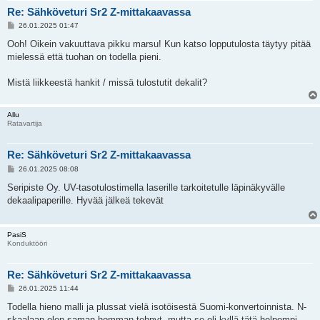
Re: Sähköveturi Sr2 Z-mittakaavassa
V
26.01.2025 01:47
i
e
Ooh! Oikein vakuuttava pikku marsu! Kun katso lopputulosta täytyy pitää
s
mielessä että tuohan on todella pieni.
t
i
Mistä liikkeestä hankit / missä tulostutit dekalit?
Allu
Ratavartija
Re: Sähköveturi Sr2 Z-mittakaavassa
V
26.01.2025 08:08
i
e
Seripiste Oy. UV-tasotulostimella laserille tarkoitetulle läpinäkyvälle
s
dekaalipaperille. Hyvää jälkeä tekevät
t
i
PasiS
Konduktööri
Re: Sähköveturi Sr2 Z-mittakaavassa
V
26.01.2025 11:44
i
e
Todella hieno malli ja plussat vielä isotöisestä Suomi-konvertoinnista. N-
s
skaalaan olen saman homman tehnyt, mutta se oli kyllä tätä helpompi