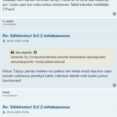
t
i
työ. Lisää vaan kun sulta tuntuu onnistuvan. Näitä katselee mielellään.
T:PasiS
tv_tyyppi
Lämmittäjä
Re: Sähköveturi Sr2 Z-mittakaavassa
V
26.01.2025 13:36
i
e
s
Allu
kirjoitti:
t
i
Seripiste Oy. UV-tasotulostimella laserille tarkoitetulle läpinäkyvälle
dekaalipaperille. Hyvää jälkeä tekevät
Kiitos! Täytyy painaa mieleen tuo paikka niin tietää mistä tilaa kun saan
jossain vaiheessa piirrettyä kaikki valkoiset dekalit mitä luulen joskus
tarvitsevani!
PasiS
Konduktööri
Re: Sähköveturi Sr2 Z-mittakaavassa
V
26.01.2025 15:59
i