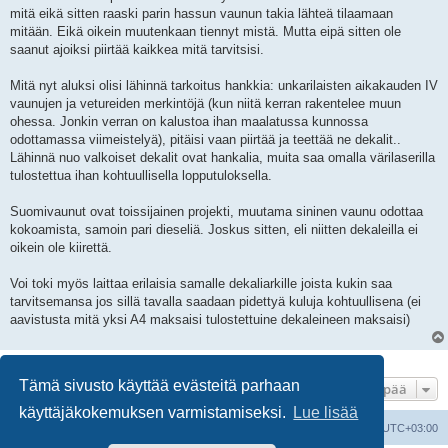
i
mitä eikä sitten raaski parin hassun vaunun takia lähteä tilaamaan
mitään. Eikä oikein muutenkaan tiennyt mistä. Mutta eipä sitten ole
saanut ajoiksi piirtää kaikkea mitä tarvitsisi.
Mitä nyt aluksi olisi lähinnä tarkoitus hankkia: unkarilaisten aikakauden IV
vaunujen ja vetureiden merkintöjä (kun niitä kerran rakentelee muun
ohessa. Jonkin verran on kalustoa ihan maalatussa kunnossa
odottamassa viimeistelyä), pitäisi vaan piirtää ja teettää ne dekalit..
Lähinnä nuo valkoiset dekalit ovat hankalia, muita saa omalla värilaserilla
tulostettua ihan kohtuullisella lopputuloksella.
Suomivaunut ovat toissijainen projekti, muutama sininen vaunu odottaa
kokoamista, samoin pari dieseliä. Joskus sitten, eli niitten dekaleilla ei
oikein ole kiirettä.
Voi toki myös laittaa erilaisia samalle dekaliarkille joista kukin saa
tarvitsemansa jos sillä tavalla saadaan pidettyä kuluja kohtuullisena (ei
aavistusta mitä yksi A4 maksaisi tulostettuine dekaleineen maksaisi)
7 viestiä • Sivu
1
/
1
Tämä sivusto käyttää evästeitä parhaan
Hyppää
käyttäjäkokemuksen varmistamiseksi.
Lue lisää
Suomalainen pienoisrautatiefoorumi
Kaikki ajat ovat
UTC+03:00