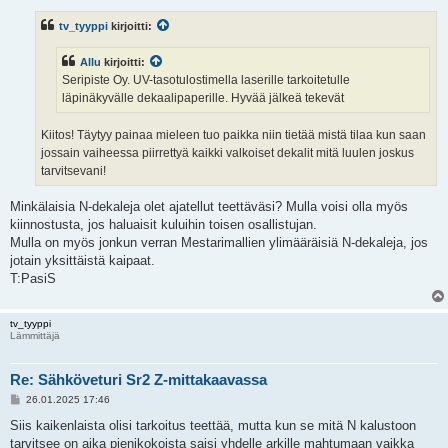
e
s
tv_tyyppi
kirjoitti:
t
i
Allu
kirjoitti:
Seripiste Oy. UV-tasotulostimella laserille tarkoitetulle
läpinäkyvälle dekaalipaperille. Hyvää jälkeä tekevät
Kiitos! Täytyy painaa mieleen tuo paikka niin tietää mistä tilaa kun saan
jossain vaiheessa piirrettyä kaikki valkoiset dekalit mitä luulen joskus
tarvitsevani!
Minkälaisia N-dekaleja olet ajatellut teettäväsi? Mulla voisi olla myös
kiinnostusta, jos haluaisit kuluihin toisen osallistujan.
Mulla on myös jonkun verran Mestarimallien ylimääräisiä N-dekaleja, jos
jotain yksittäistä kaipaat.
T:PasiS
tv_tyyppi
Lämmittäjä
Re: Sähköveturi Sr2 Z-mittakaavassa
V
26.01.2025 17:46
i
e
Siis kaikenlaista olisi tarkoitus teettää, mutta kun se mitä N kalustoon
s
tarvitsee on aika pienikokoista saisi yhdelle arkille mahtumaan vaikka
t