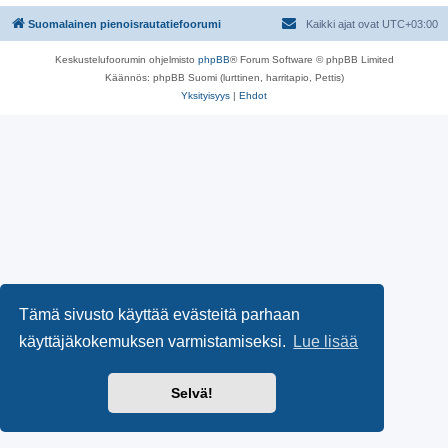
Suomalainen pienoisrautatiefoorumi
Kaikki ajat ovat
UTC+03:00
Keskustelufoorumin ohjelmisto
phpBB
® Forum Software © phpBB Limited
Käännös: phpBB Suomi (lurttinen, harritapio, Pettis)
Yksityisyys
|
Ehdot
Tämä sivusto käyttää evästeitä parhaan
käyttäjäkokemuksen varmistamiseksi.
Lue lisää
Selvä!