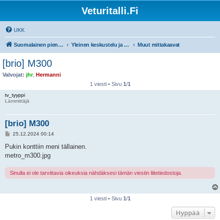
Veturitalli.Fi
UKK
Suomalainen pienoisrautatiefoorumi
Yleinen keskustelu ja muut mittakaavat
Muut mittakaavat
[brio] M300
Valvojat:
jhr
,
Hermanni
1 viesti • Sivu
1
/
1
tv_tyyppi
Lämmittäjä
[brio] M300
V
25.12.2024 00:14
i
e
Pukin konttiin meni tällainen.
s
metro_m300.jpg
t
i
Sinulla ei ole tarvittavia oikeuksia nähdäksesi tämän viestin liitetiedostoja.
1 viesti • Sivu
1
/
1
Hyppää