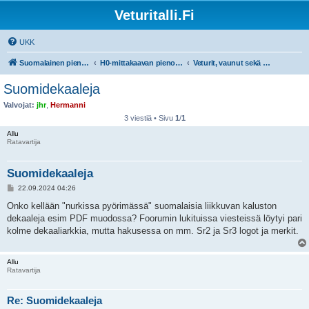
Veturitalli.Fi
UKK
Suomalainen pienoisrautatiefoorumi
H0-mittakaavan pienoisrautatiet
Veturit, vaunut sekä muu liikkuva kalusto
Suomidekaaleja
Valvojat:
jhr
,
Hermanni
3 viestiä • Sivu
1
/
1
Allu
Ratavartija
Suomidekaaleja
V
22.09.2024 04:26
i
e
Onko kellään "nurkissa pyörimässä" suomalaisia liikkuvan kaluston
s
dekaaleja esim PDF muodossa? Foorumin lukituissa viesteissä löytyi pari
t
i
kolme dekaaliarkkia, mutta hakusessa on mm. Sr2 ja Sr3 logot ja merkit.
Allu
Ratavartija
Re: Suomidekaaleja