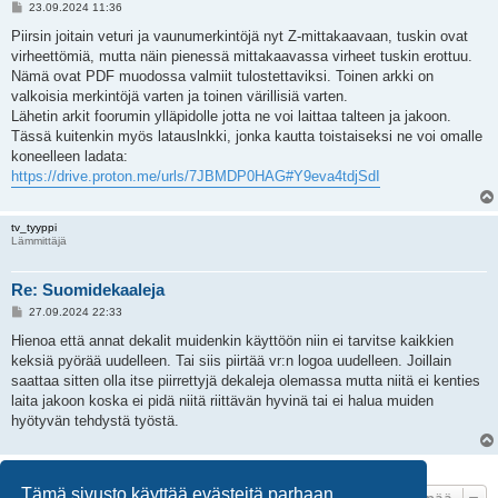
V
23.09.2024 11:36
i
e
Piirsin joitain veturi ja vaunumerkintöjä nyt Z-mittakaavaan, tuskin ovat
s
virheettömiä, mutta näin pienessä mittakaavassa virheet tuskin erottuu.
t
i
Nämä ovat PDF muodossa valmiit tulostettaviksi. Toinen arkki on
valkoisia merkintöjä varten ja toinen värillisiä varten.
Lähetin arkit foorumin ylläpidolle jotta ne voi laittaa talteen ja jakoon.
Tässä kuitenkin myös latauslnkki, jonka kautta toistaiseksi ne voi omalle
koneelleen ladata:
https://drive.proton.me/urls/7JBMDP0HAG#Y9eva4tdjSdI
tv_tyyppi
Lämmittäjä
Re: Suomidekaaleja
V
27.09.2024 22:33
i
e
Hienoa että annat dekalit muidenkin käyttöön niin ei tarvitse kaikkien
s
keksiä pyörää uudelleen. Tai siis piirtää vr:n logoa uudelleen. Joillain
t
i
saattaa sitten olla itse piirrettyjä dekaleja olemassa mutta niitä ei kenties
laita jakoon koska ei pidä niitä riittävän hyvinä tai ei halua muiden
hyötyvän tehdystä työstä.
3 viestiä • Sivu
1
/
1
Tämä sivusto käyttää evästeitä parhaan
Hyppää