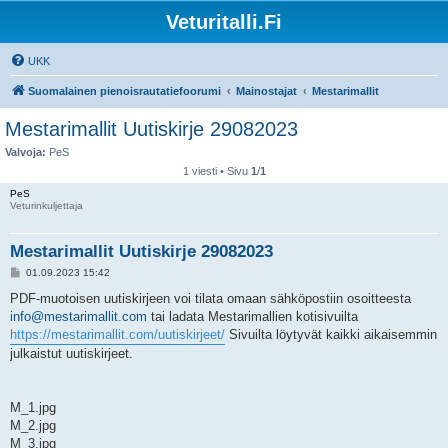
Veturitalli.Fi
UKK
Suomalainen pienoisrautatiefoorumi
Mainostajat
Mestarimallit
Mestarimallit Uutiskirje 29082023
Valvoja:
PeS
1 viesti • Sivu
1
/
1
PeS
Veturinkuljettaja
Mestarimallit Uutiskirje 29082023
V
01.09.2023 15:42
i
e
PDF-muotoisen uutiskirjeen voi tilata omaan sähköpostiin osoitteesta
s
info@mestarimallit.com
tai ladata Mestarimallien kotisivuilta
t
i
https://mestarimallit.com/uutiskirjeet/
Sivuilta löytyvät kaikki aikaisemmin
julkaistut uutiskirjeet.
M_1.jpg
M_2.jpg
M_3.jpg