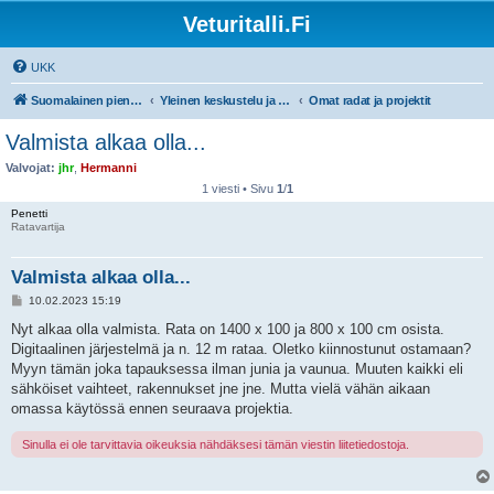
Veturitalli.Fi
UKK
Suomalainen pienoisrautatiefoorumi
Yleinen keskustelu ja muut mittakaavat
Omat radat ja projektit
Valmista alkaa olla...
Valvojat:
jhr
,
Hermanni
1 viesti • Sivu
1
/
1
Penetti
Ratavartija
Valmista alkaa olla...
V
10.02.2023 15:19
i
e
Nyt alkaa olla valmista. Rata on 1400 x 100 ja 800 x 100 cm osista.
s
Digitaalinen järjestelmä ja n. 12 m rataa. Oletko kiinnostunut ostamaan?
t
i
Myyn tämän joka tapauksessa ilman junia ja vaunua. Muuten kaikki eli
sähköiset vaihteet, rakennukset jne jne. Mutta vielä vähän aikaan
omassa käytössä ennen seuraava projektia.
Sinulla ei ole tarvittavia oikeuksia nähdäksesi tämän viestin liitetiedostoja.