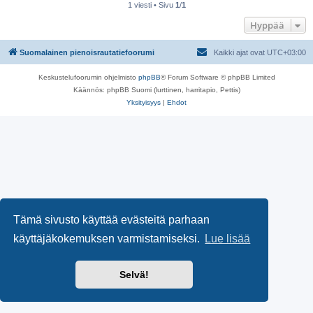
1 viesti • Sivu
1
/
1
Hyppää
Suomalainen pienoisrautatiefoorumi
Kaikki ajat ovat
UTC+03:00
Keskustelufoorumin ohjelmisto
phpBB
® Forum Software © phpBB Limited
Käännös: phpBB Suomi (lurttinen, harritapio, Pettis)
Yksityisyys
|
Ehdot
Tämä sivusto käyttää evästeitä parhaan
käyttäjäkokemuksen varmistamiseksi.
Lue lisää
Selvä!