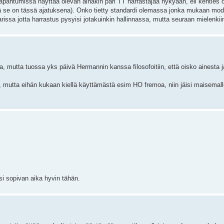
pahtumissa näyttää olevan ainakin pari TT harrastajaa nykyään, eli kenties o
ttä se on tässä ajatuksena). Onko tietty standardi olemassa jonka mukaan mod
rissa jotta harrastus pysyisi jotakuinkin hallinnassa, mutta seuraan mielenkiin
aa, mutta tuossa yks päivä Hermannin kanssa filosofoitiin, että oisko ainesta 
 mutta eihän kukaan kiellä käyttämästä esim HO fremoa, niin jäisi maisemall
si sopivan aika hyvin tähän.