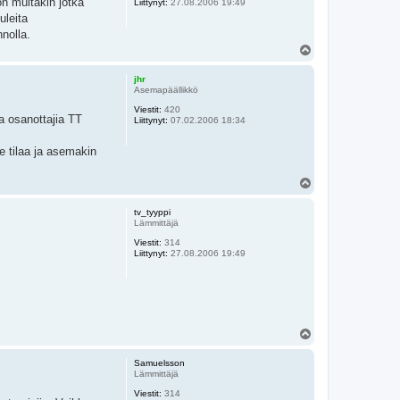
n muitakin jotka
Liittynyt:
27.08.2006 19:49
uleita
nolla.
Y
l
ö
jhr
s
Asemapäällikkö
Viestit:
420
ja osanottajia TT
Liittynyt:
07.02.2006 18:34
e tilaa ja asemakin
Y
l
ö
tv_tyyppi
s
Lämmittäjä
Viestit:
314
Liittynyt:
27.08.2006 19:49
Y
l
ö
Samuelsson
s
Lämmittäjä
Viestit:
314