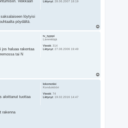
ontumisiin. Veikkaan
Liittynyt:
28.06.2007 18:19
saksalaiseen löytyisi
puhtaalta pöydältä.
Y
l
ö
tv_tyyppi
s
Lämmittäjä
Viestit:
314
i jos haluaa rakentaa
Liittynyt:
27.08.2006 19:49
Fremossa tai N
Y
l
ö
lokomotiivi
s
Konduktööri
Viestit:
74
 aloittanut tuottaa
Liittynyt:
19.02.2016 14:47
at rakenna