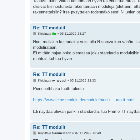
Taatusti tulee väkeä katsomaan hyvin rakennettua rataa. Ta
s
olisivat kiinnostuneita rakentamaan moduleja (olettaen, e
t
i
rakennettaisiin? Itse pysyttelen todennäköisesti N junien pa
Re: TT modulit
V
Kirjoittaja
jhr
»
05.11.2022 23:27
i
e
Noo, mullakin kotiradaksi voisi olla N sopiva kun vähän til
s
modulirataan.
t
i
Ei mitään hajua onko olemassa joku standardia moduleihin,
mahtuis kohtuu hyvin.
Re: TT modulit
V
Kirjoittaja
tv_tyyppi
»
05.11.2022 23:33
i
e
Pieni nettihaku tuotti tulosta:
s
t
i
https://www.feine-module.de/module/modu ... mo-tt.html
Eli näyttää olevan parikin standardia, tuo Fremo TT näyttäi
Re: TT modulit
V
Kirjoittaja
Samuelsson
»
07.11.2022 13:49
i