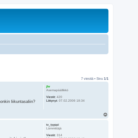
7 viestiä • Sivu
1
/
1
jhr
Asemapäällikkö
Viestit:
420
Liittynyt:
07.02.2006 18:34
nkin liikuntasaliin?
Y
l
ö
tv_tyyppi
s
Lämmittäjä
Viestit:
314