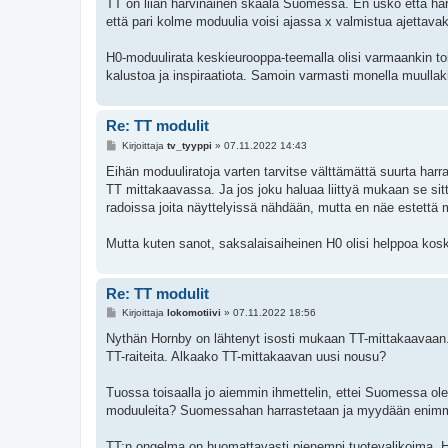
e
TT on liian harvinainen skaala Suomessa. En usko että har
s
että pari kolme moduulia voisi ajassa x valmistua ajettavak
t
i
H0-moduulirata keskieurooppa-teemalla olisi varmaankin to
kalustoa ja inspiraatiota. Samoin varmasti monella muullaki
Re: TT modulit
V
Kirjoittaja
tv_tyyppi
»
07.11.2022 14:43
i
e
Eihän moduuliratoja varten tarvitse välttämättä suurta har
s
TT mittakaavassa. Ja jos joku haluaa liittyä mukaan se si
t
i
radoissa joita näyttelyissä nähdään, mutta en näe estettä 
Mutta kuten sanot, saksalaisaiheinen H0 olisi helppoa koska
Re: TT modulit
V
Kirjoittaja
lokomotiivi
»
07.11.2022 18:56
i
e
Nythän Hornby on lähtenyt isosti mukaan TT-mittakaavaan. I
s
TT-raiteita. Alkaako TT-mittakaavan uusi nousu?
t
i
Tuossa toisaalla jo aiemmin ihmettelin, ettei Suomessa ole
moduuleita? Suomessahan harrastetaan ja myydään enimmä
TT:n ongelma on huomattavasti pienempi tuotevalikoima. H