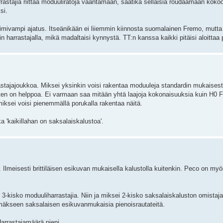
rastajia riittää moduuliratoja vääntämään, saatika sellaisia roudaamaan koko
si.
imivampi ajatus. Itseänikään ei liiemmin kiinnosta suomalainen Fremo, mutta 
n harrastajalla, mikä madaltaisi kynnystä. TT:n kanssa kaikki pitäisi aloittaa 
rastajajoukkoa. Miksei yksinkin voisi rakentaa moduuleja standardin mukaisest
tten on helppoa. Ei varmaan saa mitään yhtä laajoja kokonaisuuksia kuin H0 
miksei voisi pienemmällä porukalla rakentaa näitä.
 'kaikillahan on saksalaiskalustoa'.
lmeisesti brittiläisen esikuvan mukaisella kalustolla kuitenkin. Peco on myös
 3-kisko moduuliharrastajia. Niin ja miksei 2-kisko saksalaiskaluston omistaj
kseen saksalaisen esikuvanmukaisia pienoisrautateitä.
arrastajamäärä pieni.