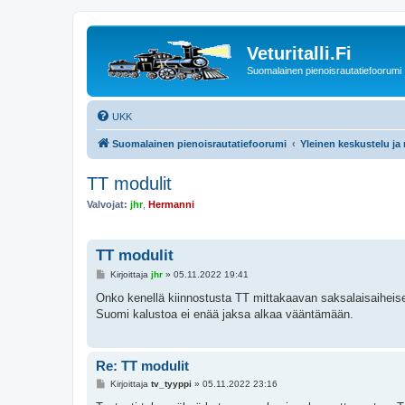
Veturitalli.Fi
Suomalainen pienoisrautatiefoorumi
UKK
Suomalainen pienoisrautatiefoorumi
Yleinen keskustelu ja
TT modulit
Valvojat:
jhr
,
Hermanni
TT modulit
V
Kirjoittaja
jhr
»
05.11.2022 19:41
i
e
Onko kenellä kiinnostusta TT mittakaavan saksalaisaiheiseen
s
Suomi kalustoa ei enää jaksa alkaa vääntämään.
t
i
Re: TT modulit
V
Kirjoittaja
tv_tyyppi
»
05.11.2022 23:16
i
e