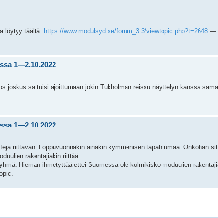
a löytyy täältä:
https://www.modulsyd.se/forum_3.3/viewtopic.php?t=2648
— j
assa 1—2.10.2022
 jos joskus sattuisi ajoittumaan jokin Tukholman reissu näyttelyn kanssa sam
assa 1—2.10.2022
ffejä riittävän. Loppuvuonnakin ainakin kymmenisen tapahtumaa. Onkohan sitt
uulien rakentajiakin riittää.
hmä. Hieman ihmetyttää ettei Suomessa ole kolmikisko-moduulien rakentajia
opic.