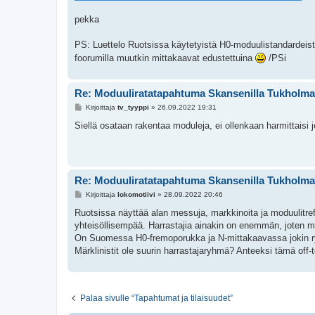
pekka
PS: Luettelo Ruotsissa käytetyistä H0-moduulistandardeist
foorumilla muutkin mittakaavat edustettuina
/PSi
Re: Moduuliratatapahtuma Skansenilla Tukholm
V
Kirjoittaja
tv_tyyppi
»
26.09.2022 19:31
i
e
Siellä osataan rakentaa moduleja, ei ollenkaan harmittaisi
s
t
i
Re: Moduuliratatapahtuma Skansenilla Tukholm
V
Kirjoittaja
lokomotiivi
»
28.09.2022 20:46
i
e
Ruotsissa näyttää alan messuja, markkinoita ja moduulitre
s
yhteisöllisempää. Harrastajia ainakin on enemmän, joten mod
t
i
On Suomessa H0-fremoporukka ja N-mittakaavassa jokin ry
Märklinistit ole suurin harrastajaryhmä? Anteeksi tämä off-t
Palaa sivulle “Tapahtumat ja tilaisuudet”