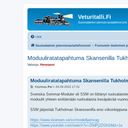
Veturitalli.Fi
Suomalainen pienoisrautatiefoorumi
UKK
Suomalainen pienoisrautatiefoorumi
Foorumin tiedotteet j
Moduuliratatapahtuma Skansenilla Tu
Valvoja:
Hermanni
Moduuliratatapahtuma Skansenilla Tukhol
V
Kirjoittaja
Psi
»
24.09.2022 17:31
i
e
Svenska Sommar-Moduler eli SSM on liittänyt ruotsalais
s
moduulit yhteen esittämään ruotsalaista kesäpäivää vuonn
t
i
SSM järjestää Tukholman Skanssenilla ensi viikonloppuna
https://www.skansen.se/sv/modelljarnvag
https://www.youtube.com/watch?v=Z0dPj2ZGhS8&t=1s