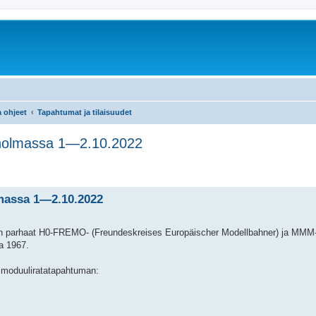
a ohjeet
Tapahtumat ja tilaisuudet
kholmassa 1—2.10.2022
massa 1—2.10.2022
ten parhaat H0-FREMO- (Freundeskreises Europäischer Modellbahner) ja MMM-
a 1967.
 moduuliratatapahtuman: