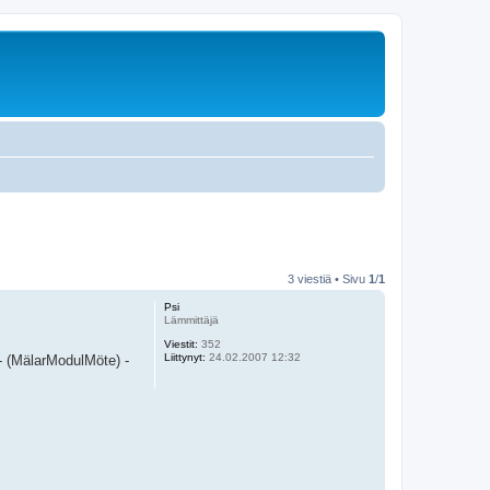
3 viestiä • Sivu
1
/
1
Psi
Lämmittäjä
Viestit:
352
Liittynyt:
24.02.2007 12:32
 (MälarModulMöte) -