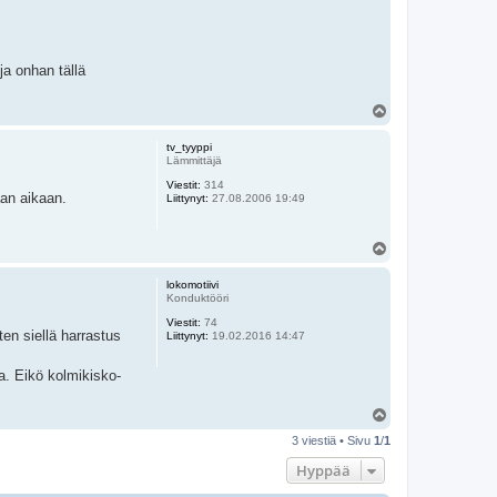
a onhan tällä
Y
l
ö
tv_tyyppi
s
Lämmittäjä
Viestit:
314
aan aikaan.
Liittynyt:
27.08.2006 19:49
Y
l
ö
lokomotiivi
s
Konduktööri
Viestit:
74
en siellä harrastus
Liittynyt:
19.02.2016 14:47
. Eikö kolmikisko-
Y
l
3 viestiä • Sivu
1
/
1
ö
s
Hyppää