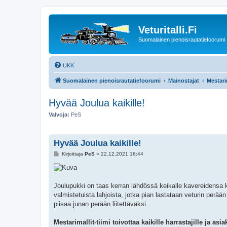
Veturitalli.Fi
Suomalainen pienoisrautatiefoorumi
UKK
Suomalainen pienoisrautatiefoorumi
Mainostajat
Mestari
Hyvää Joulua kaikille!
Valvoja:
PeS
Hyvää Joulua kaikille!
V
Kirjoittaja
PeS
»
22.12.2021 16:44
i
e
s
t
i
Joulupukki on taas kerran lähdössä keikalle kavereidensa
valmistetuista lahjoista, jotka pian lastataan veturin perä
piisaa junan perään liitettäväksi.
Mestarimallit-tiimi toivottaa kaikille harrastajille ja a