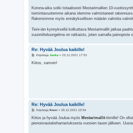
Korona-aika sotki totaalisesti Mestarimallien 10-vuotissynt
toimintavuotemme aikana olemme valmistaneet rakennussarj
Rakensimme myös ennätyksellisen määrän valmiita valmiit
Teini-iän kynnyksellä kolkuttava Mestarimallit jatkaa paaht
suunnitteluongelma on ratkaistu, joten samalla painopiste o
Re: Hyvää Joulua kaikille!
V
Kirjoittaja
Jaska
»
23.12.2021 17:53
i
e
Kiitos, samoin!
s
t
i
Re: Hyvää Joulua kaikille!
V
Kirjoittaja
Knorr
»
26.12.2021 10:54
i
e
Kiitos ja hyvää Joulua myös
Mestarimallit
-tiimille! On ol
s
pienoisrautatieharrastuksesta vuosien tauon jälkeen. Uusia 
t
i