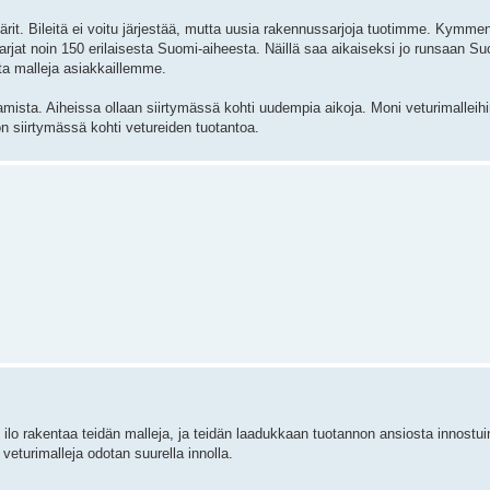
tärit. Bileitä ei voitu järjestää, mutta uusia rakennussarjoja tuotimme. Kymme
at noin 150 erilaisesta Suomi-aiheesta. Näillä saa aikaiseksi jo runsaan Su
a malleja asiakkaillemme.
amista. Aiheissa ollaan siirtymässä kohti uudempia aikoja. Moni veturimalleihin
n siirtymässä kohti vetureiden tuotantoa.
lut ilo rakentaa teidän malleja, ja teidän laadukkaan tuotannon ansiosta innostui
veturimalleja odotan suurella innolla.