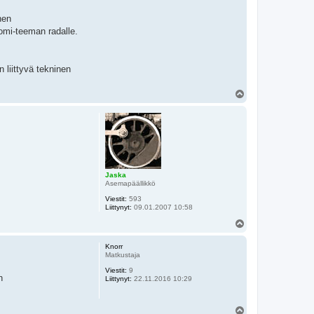
nen
omi-teeman radalle.
 liittyvä tekninen
Y
l
ö
s
Jaska
Asemapäällikkö
Viestit:
593
Liittynyt:
09.01.2007 10:58
Y
l
ö
Knorr
s
Matkustaja
Viestit:
9
n
Liittynyt:
22.11.2016 10:29
Y