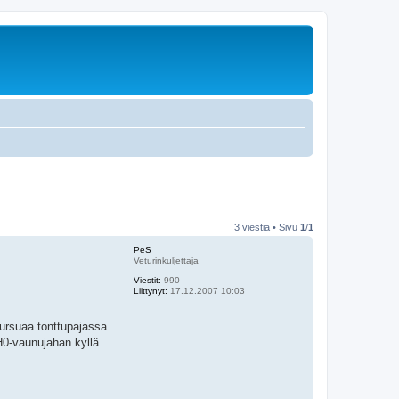
3 viestiä • Sivu
1
/
1
PeS
Veturinkuljettaja
Viestit:
990
Liittynyt:
17.12.2007 10:03
ursuaa tonttupajassa
 H0-vaunujahan kyllä