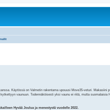
mallit
 kanssa. Käytössä on Valmetin rakentama upouusi Move35-veturi. Makasiini p
än kytkettyyn vaunuun. Todennäköisesti yksi vaunu ei riitä, mutta suomalaisia
siakkailleen Hyvää Joulua ja menestystä vuodelle 2022.