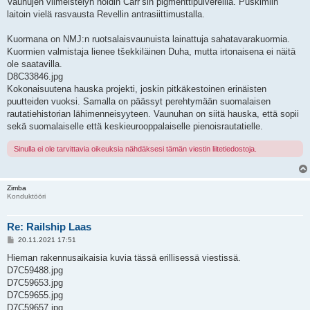
Vaunujen viimeistelyn hoidin Carr’sin pigmenttipulvereilla. Puskimiin
laitoin vielä rasvausta Revellin antrasiittimustalla.
Kuormana on NMJ:n ruotsalaisvaunuista lainattuja sahatavarakuormia.
Kuormien valmistaja lienee tšekkiläinen Duha, mutta irtonaisena ei näitä
ole saatavilla.
D8C33846.jpg
Kokonaisuutena hauska projekti, joskin pitkäkestoinen erinäisten
puutteiden vuoksi. Samalla on päässyt perehtymään suomalaisen
rautatiehistorian lähimenneisyyteen. Vaunuhan on siitä hauska, että sopii
sekä suomalaiselle että keskieurooppalaiselle pienoisrautatielle.
Sinulla ei ole tarvittavia oikeuksia nähdäksesi tämän viestin liitetiedostoja.
Zimba
Konduktööri
Re: Railship Laas
V
20.11.2021 17:51
i
e
Hieman rakennusaikaisia kuvia tässä erillisessä viestissä.
s
D7C59488.jpg
t
i
D7C59653.jpg
D7C59655.jpg
D7C59657.jpg