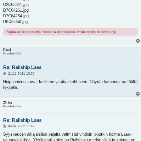
D2C63341.jpg
D7C64261.jpg
D7C64264.jpg
DfC36350.jpg
Sinulla ei ole tarvittavia oikeuksia nähdäksesi tämän viestin liitetiedostoja.
PasiS
Konduktööri
Re: Railship Laas
V
21.11.2021 10:55
i
e
Huippuhienoja ovat kaikkine yksityiskohtineen. Nöyrää hatunnostoa täältä
s
tekijälle.
t
i
Zimba
Konduktööri
Re: Railship Laas
V
04.09.2022 17:42
i
e
Syyskauden alkajaisiksi pajalta valmistui vihdoin loputkin kolme Laas-
s
vaunuyksikköä. Yksiköistä kaksi on Railshipin merkinnöillä ja kolmas on
t