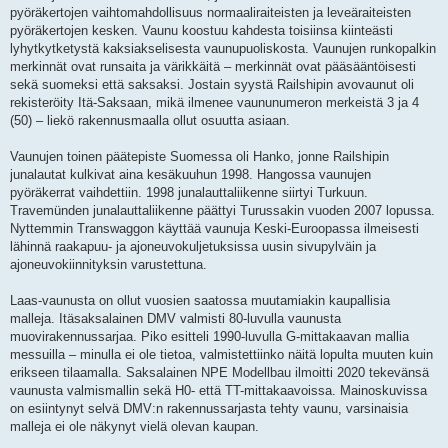
pyöräkertojen vaihtomahdollisuus normaaliraiteisten ja leveäraiteisten
pyöräkertojen kesken. Vaunu koostuu kahdesta toisiinsa kiinteästi
lyhytkytketystä kaksiakselisesta vaunupuoliskosta. Vaunujen runkopalkin
merkinnät ovat runsaita ja värikkäitä – merkinnät ovat pääsääntöisesti
sekä suomeksi että saksaksi. Jostain syystä Railshipin avovaunut oli
rekisteröity Itä-Saksaan, mikä ilmenee vaununumeron merkeistä 3 ja 4
(50) – liekö rakennusmaalla ollut osuutta asiaan.
Vaunujen toinen päätepiste Suomessa oli Hanko, jonne Railshipin
junalautat kulkivat aina kesäkuuhun 1998. Hangossa vaunujen
pyöräkerrat vaihdettiin. 1998 junalauttaliikenne siirtyi Turkuun.
Travemünden junalauttaliikenne päättyi Turussakin vuoden 2007 lopussa.
Nyttemmin Transwaggon käyttää vaunuja Keski-Euroopassa ilmeisesti
lähinnä raakapuu- ja ajoneuvokuljetuksissa uusin sivupylväin ja
ajoneuvokiinnityksin varustettuna.
Laas-vaunusta on ollut vuosien saatossa muutamiakin kaupallisia
malleja. Itäsaksalainen DMV valmisti 80-luvulla vaunusta
muovirakennussarjaa. Piko esitteli 1990-luvulla G-mittakaavan mallia
messuilla – minulla ei ole tietoa, valmistettiinko näitä lopulta muuten kuin
erikseen tilaamalla. Saksalainen NPE Modellbau ilmoitti 2020 tekevänsä
vaunusta valmismallin sekä H0- että TT-mittakaavoissa. Mainoskuvissa
on esiintynyt selvä DMV:n rakennussarjasta tehty vaunu, varsinaisia
malleja ei ole näkynyt vielä olevan kaupan.