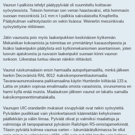
Vaunun I-palkista tehdyt päätypylväät oli suunniteltu koittavan
syövyteosista. Totesin homman sen verran haastavaksi, että hommasin
suoraan messinkistä 1x1 mm:n I-palkkia saksalaiselta Knupferilta.
Päätykulman vaihtotyöastin on sekin lisäosa: Weinertin messinkivalu
syövytettyine ritilöineen.
Jätin vaunusta pois myös laakeripukkien keskinäisen kytkennän.
Mekaniikan kokoamista ja toimintaa en ymmärtänyt kasausohjeesta ja
lisäksi laakeripukin päätylista esti kytkinmekanismien asentamisen, joten
luovuin ajatuksesta ja ruuvasin laakeripukit suoraan kiinni vaunun
runkoon. Liikerataa tuntuu olevan näinkin riittävästi.
Vaunut ruiskumaalasin ensin harmaalla autopohjamaalilla, minkä jälkeen
hankin Decoväristä RAL 8012 -kaksikomponenttiautomaalia.
Tavaravaununruskeana paikkamaalina käytin Humbrolin kiiltävää 133:a.
Lattia on jotakin sopivaa emalimaalia omista varastoista, sivunumeroa en
harmi kyllä enää muista. Maalauksen jälkeen vaunut on lakattu samalla
kaksikomponenttimattalakalla.
Vaunujen UIC-standardin mukaiset sivupylväät ovat nekin syövytettä.
Pylväiden puolikkaat vain yksinkertaisesti käännetään kehyksineen
päällekkäin ja väliin liimaa. Pylväät olivat jo valmiiksi maalattuja ja
valmistaja oli tampopainanut pylväisiin Railshipin RS-omistajamerkinnät.
Tilasin pylväitä kolmea vaunua varten – lukumäärätulkinnassa lie ollut