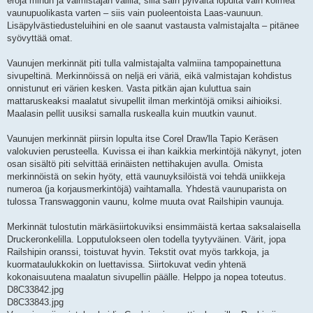
eroja minun ja valmistajan välillä, sillä sain pylväitä lopulta vain kolmea
vaunupuolikasta varten – siis vain puoleentoista Laas-vaunuun.
Lisäpylvästiedusteluihini en ole saanut vastausta valmistajalta – pitänee
syövyttää omat.
Vaunujen merkinnät piti tulla valmistajalta valmiina tampopainettuna
sivupeltinä. Merkinnöissä on neljä eri väriä, eikä valmistajan kohdistus
onnistunut eri värien kesken. Vasta pitkän ajan kuluttua sain
mattaruskeaksi maalatut sivupellit ilman merkintöjä omiksi aihioiksi.
Maalasin pellit uusiksi samalla ruskealla kuin muutkin vaunut.
Vaunujen merkinnät piirsin lopulta itse Corel Draw'lla Tapio Keräsen
valokuvien perusteella. Kuvissa ei ihan kaikkia merkintöjä näkynyt, joten
osan sisältö piti selvittää erinäisten nettihakujen avulla. Omista
merkinnöistä on sekin hyöty, että vaunuyksilöistä voi tehdä uniikkeja
numeroa (ja korjausmerkintöjä) vaihtamalla. Yhdestä vaunuparista on
tulossa Transwaggonin vaunu, kolme muuta ovat Railshipin vaunuja.
Merkinnät tulostutin märkäsiirtokuviksi ensimmäistä kertaa saksalaisella
Druckeronkelilla. Lopputulokseen olen todella tyytyväinen. Värit, jopa
Railshipin oranssi, toistuvat hyvin. Tekstit ovat myös tarkkoja, ja
kuormataulukkokin on luettavissa. Siirtokuvat vedin yhtenä
kokonaisuutena maalatun sivupellin päälle. Helppo ja nopea toteutus.
D8C33842.jpg
D8C33843.jpg