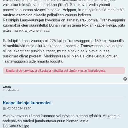
vaikuttaa tekevän varsin tarkkaa jälkeä. Siirtokuvat vedin yhtenä
paneelina suoraan sivupellin päälle. Helppoa, kun ei yksittäisiä merkintöjä
tarvitse asemoida oikealle paikalleen vaunun kylkeen.
Railshipin Laas-vaunujen kyydissä on sahatavarakuormia. Transwaggonin
kuormaksi olen suunnitellut Duhan valmistamia Nokian kaapelikeloja, joita
pitäisi hankkia jokunen lisää.
Railshipillä Laas-vaunuja oli 225 kpl ja Transwaggonilla 150 kpl. Vaunuilla
ei merkittäviä eroja ollut keskenään – paperilla Transwaggonin vaunuissa
oli neliskanttiset puskinlautaset, mutta ainakin esikuvavaunussa
puskimet olivat pyöreät. Merkinnöissä oli pieniä sijoittelueroja johtuen
Transwaggonin pidemmästä logosta.
Sinulla ei ole tarvittavia oikeuksia nähdäksesi tämän viestin liitetiedostoja.
Zimba
Konduktööri
Kaapelikeloja kuormaksi
V
02.06.2024 12:00
i
e
Avotavaravaunu ilman kuormaa voi näyttää hieman tylsältä. Askartelin
s
sadepäivän ratoksi junalauttavaunuun hieman lastia.
t
i
D8C48033-2.jpg