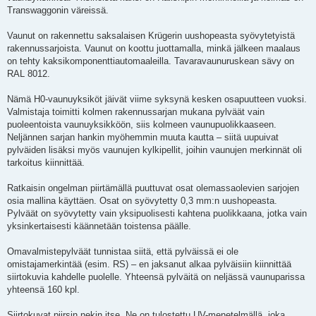
i
Transwaggonin väreissä.
Vaunut on rakennettu saksalaisen Krügerin uushopeasta syövytetyistä
rakennussarjoista. Vaunut on koottu juottamalla, minkä jälkeen maalaus
on tehty kaksikomponenttiautomaaleilla. Tavaravaunuruskean sävy on
RAL 8012.
Nämä H0-vaunuyksiköt jäivät viime syksynä kesken osapuutteen vuoksi.
Valmistaja toimitti kolmen rakennussarjan mukana pylväät vain
puoleentoista vaunuyksikköön, siis kolmeen vaunupuolikkaaseen.
Neljännen sarjan hankin myöhemmin muuta kautta – siitä uupuivat
pylväiden lisäksi myös vaunujen kylkipellit, joihin vaunujen merkinnät oli
tarkoitus kiinnittää.
Ratkaisin ongelman piirtämällä puuttuvat osat olemassaolevien sarjojen
osia mallina käyttäen. Osat on syövytetty 0,3 mm:n uushopeasta.
Pylväät on syövytetty vain yksipuolisesti kahtena puolikkaana, jotka vain
yksinkertaisesti käännetään toistensa päälle.
Omavalmistepylväät tunnistaa siitä, että pylväissä ei ole
omistajamerkintää (esim. RS) – en jaksanut alkaa pylväisiin kiinnittää
siirtokuvia kahdelle puolelle. Yhteensä pylväitä on neljässä vaunuparissa
yhteensä 160 kpl.
Siirtokuvat piirsin nekin itse. Ne on tulostettu UV-menetelmällä, joka