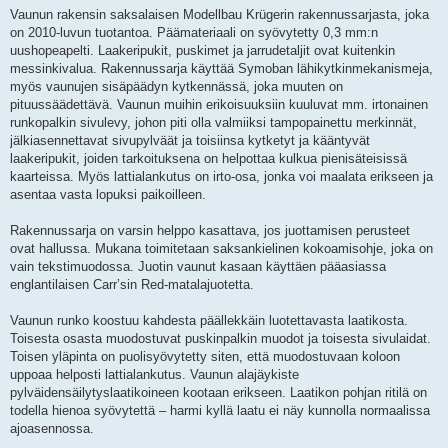
Vaunun rakensin saksalaisen Modellbau Krügerin rakennussarjasta, joka
on 2010-luvun tuotantoa. Päämateriaali on syövytetty 0,3 mm:n
uushopeapelti. Laakeripukit, puskimet ja jarrudetaljit ovat kuitenkin
messinkivalua. Rakennussarja käyttää Symoban lähikytkinmekanismeja,
myös vaunujen sisäpäädyn kytkennässä, joka muuten on
pituussäädettävä. Vaunun muihin erikoisuuksiin kuuluvat mm. irtonainen
runkopalkin sivulevy, johon piti olla valmiiksi tampopainettu merkinnät,
jälkiasennettavat sivupylväät ja toisiinsa kytketyt ja kääntyvät
laakeripukit, joiden tarkoituksena on helpottaa kulkua pienisäteisissä
kaarteissa. Myös lattialankutus on irto-osa, jonka voi maalata erikseen ja
asentaa vasta lopuksi paikoilleen.
Rakennussarja on varsin helppo kasattava, jos juottamisen perusteet
ovat hallussa. Mukana toimitetaan saksankielinen kokoamisohje, joka on
vain tekstimuodossa. Juotin vaunut kasaan käyttäen pääasiassa
englantilaisen Carr’sin Red-matalajuotetta.
Vaunun runko koostuu kahdesta päällekkäin luotettavasta laatikosta.
Toisesta osasta muodostuvat puskinpalkin muodot ja toisesta sivulaidat.
Toisen yläpinta on puolisyövytetty siten, että muodostuvaan koloon
uppoaa helposti lattialankutus. Vaunun alajäykiste
pylväidensäilytyslaatikoineen kootaan erikseen. Laatikon pohjan ritilä on
todella hienoa syövytettä – harmi kyllä laatu ei näy kunnolla normaalissa
ajoasennossa.