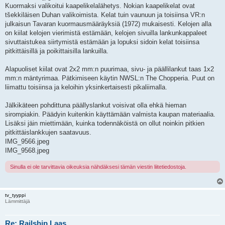
Kuormaksi valikoitui kaapelikelalähetys. Nokian kaapelikelat ovat
tšekkiläisen Duhan valikoimista. Kelat tuin vaunuun ja toisiinsa VR:n
julkaisun Tavaran kuormausmääräyksiä (1972) mukaisesti. Kelojen alla
on kiilat kelojen vierimistä estämään, kelojen sivuilla lankunkappaleet
sivuttaistukea siirtymistä estämään ja lopuksi sidoin kelat toisiinsa
pitkittäisillä ja poikittaisilla lankuilla.
Alapuoliset kiilat ovat 2x2 mm:n puurimaa, sivu- ja päällilankut taas 1x2
mm:n mäntyrimaa. Pätkimiseen käytin NWSL:n The Chopperia. Puut on
liimattu toisiinsa ja keloihin yksinkertaisesti pikaliimalla.
Jälkikäteen pohdittuna päällyslankut voisivat olla ehkä hieman
sirompiakin. Päädyin kuitenkin käyttämään valmista kaupan materiaalia.
Lisäksi jäin miettimään, kuinka todennäköistä on ollut noinkin pitkien
pitkittäislankkujen saatavuus.
IMG_9566.jpeg
IMG_9568.jpeg
Sinulla ei ole tarvittavia oikeuksia nähdäksesi tämän viestin liitetiedostoja.
tv_tyyppi
Lämmittäjä
Re: Railship Laas