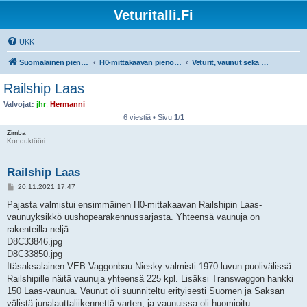
Veturitalli.Fi
UKK
Suomalainen pienoisrautatiefoorumi
H0-mittakaavan pienoisrautatiet
Veturit, vaunut sekä muu liikkuva kalusto
Railship Laas
Valvojat:
jhr
,
Hermanni
6 viestiä • Sivu
1
/
1
Zimba
Konduktööri
Railship Laas
V
20.11.2021 17:47
i
e
Pajasta valmistui ensimmäinen H0-mittakaavan Railshipin Laas-
s
vaunuyksikkö uushopearakennussarjasta. Yhteensä vaunuja on
t
i
rakenteilla neljä.
D8C33846.jpg
D8C33850.jpg
Itäsaksalainen VEB Vaggonbau Niesky valmisti 1970-luvun puolivälissä
Railshipille näitä vaunuja yhteensä 225 kpl. Lisäksi Transwaggon hankki
150 Laas-vaunua. Vaunut oli suunniteltu erityisesti Suomen ja Saksan
välistä junalauttaliikennettä varten, ja vaunuissa oli huomioitu