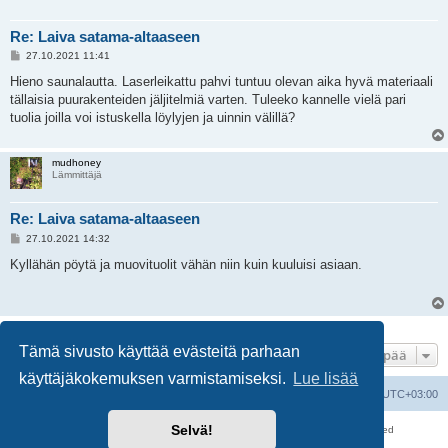
Re: Laiva satama-altaaseen
V
27.10.2021 11:41
i
e
Hieno saunalautta. Laserleikattu pahvi tuntuu olevan aika hyvä materiaali
s
tällaisia puurakenteiden jäljitelmiä varten. Tuleeko kannelle vielä pari
t
i
tuolia joilla voi istuskella löylyjen ja uinnin välillä?
mudhoney
Lämmittäjä
Re: Laiva satama-altaaseen
V
27.10.2021 14:32
i
e
Kyllähän pöytä ja muovituolit vähän niin kuin kuuluisi asiaan.
s
t
i
7 viestiä • Sivu
1
/
1
Tämä sivusto käyttää evästeitä parhaan
Hyppää
käyttäjäkokemuksen varmistamiseksi.
Lue lisää
Suomalainen pienoisrautatiefoorumi
Kaikki ajat ovat
UTC+03:00
Selvä!
Keskustelufoorumin ohjelmisto
phpBB
® Forum Software © phpBB Limited
Käännös: phpBB Suomi (lurttinen, harritapio, Pettis)