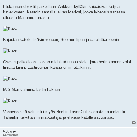
Etukannen objektit paikoillaan. Ankkurit kylläkin kaipaisivat ketjua
kaverikseen. Kastoin samalla laivan Mariksi, jonka lyhensin sarjassa
olleesta Marianne-tarrasta.
Kajuutan katolle lisäsin veneen, Suomen lipun ja sateliittianteenin.
Osaset paikoillaan. Laivan miehistö uupuu vielä, jotta hytin kannen voisi
liimata kiinni. Lastiruuman kansia ei liimata kiinni.
M/S Mari valmiina lastin hakuun.
Vanavedessä valmistui myös Nochin Laser-Cut -sarjasta saunalautta.
Tähänkin tarvittaisiin matkustajat ja ehkäpä katolle savupiippu.
tv_tyyppi
Lämmittäjä