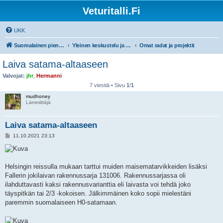
Veturitalli.Fi
UKK
Suomalainen pienoisrautatiefoorumi
Yleinen keskustelu ja muut mittakaavat
Omat radat ja projektit
Laiva satama-altaaseen
Valvojat:
jhr
,
Hermanni
7 viestiä • Sivu
1
/
1
mudhoney
Lämmittäjä
Laiva satama-altaaseen
V
11.10.2021 23:13
i
e
s
t
i
Helsingin reissulla mukaan tarttui muiden maisematarvikkeiden lisäksi
Fallerin jokilaivan rakennussarja 131006. Rakennussarjassa oli
ilahduttavasti kaksi rakennusvarianttia eli laivasta voi tehdä joko
täyspitkän tai 2/3 -kokoisen. Jälkimmäinen koko sopii mielestäni
paremmin suomalaiseen H0-satamaan.