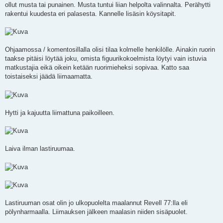
ollut musta tai punainen. Musta tuntui liian helpolta valinnalta. Perähytti
rakentui kuudesta eri palasesta. Kannelle lisäsin köysitapit.
Ohjaamossa / komentosillalla olisi tilaa kolmelle henkilölle. Ainakin ruorin
taakse pitäisi löytää joku, omista figuurikokoelmista löytyi vain istuvia
matkustajia eikä oikein ketään ruorimieheksi sopivaa. Katto saa
toistaiseksi jäädä liimaamatta.
Hytti ja kajuutta liimattuna paikoilleen.
Laiva ilman lastiruumaa.
Lastiruuman osat olin jo ulkopuolelta maalannut Revell 77:lla eli
pölynharmaalla. Liimauksen jälkeen maalasin niiden sisäpuolet.