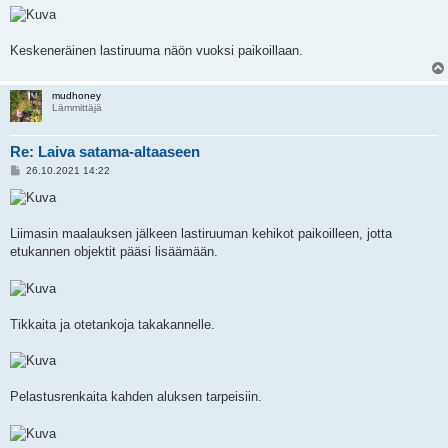
Keskeneräinen lastiruuma näön vuoksi paikoillaan.
mudhoney
Lämmittäjä
Re: Laiva satama-altaaseen
V
26.10.2021 14:22
i
e
s
t
i
Liimasin maalauksen jälkeen lastiruuman kehikot paikoilleen, jotta
etukannen objektit pääsi lisäämään.
Tikkaita ja otetankoja takakannelle.
Pelastusrenkaita kahden aluksen tarpeisiin.