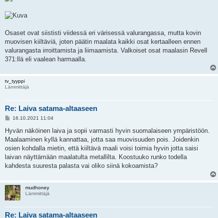
Osaset ovat siististi viidessä eri värisessä valurangassa, mutta kovin
muovisen kiiltäviä, joten päätin maalata kaikki osat kertaalleen ennen
valurangasta irroittamista ja liimaamista. Valkoiset osat maalasin Revell
371:llä eli vaalean harmaalla.
tv_tyyppi
Lämmittäjä
Re: Laiva satama-altaaseen
V
16.10.2021 11:04
i
e
Hyvän näköinen laiva ja sopii varmasti hyvin suomalaiseen ympäristöön.
s
Maalaaminen kyllä kannattaa, jotta saa muovisuuden pois. Joidenkin
t
i
osien kohdalla mietin, että kiiltävä maali voisi toimia hyvin jotta saisi
laivan näyttämään maalatulta metallilta. Koostuuko runko todella
kahdesta suuresta palasta vai oliko siinä kokoamista?
mudhoney
Lämmittäjä
Re: Laiva satama-altaaseen