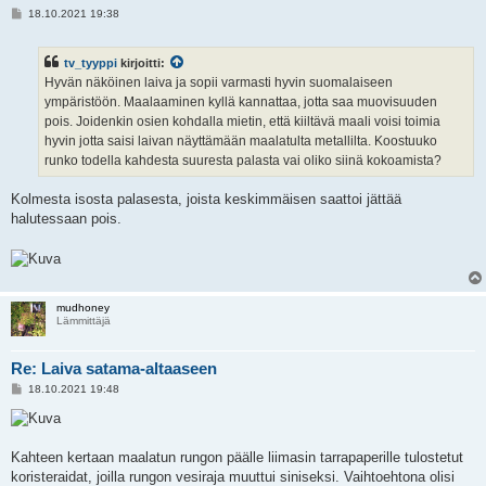
V
18.10.2021 19:38
i
e
s
tv_tyyppi
kirjoitti:
t
i
Hyvän näköinen laiva ja sopii varmasti hyvin suomalaiseen
ympäristöön. Maalaaminen kyllä kannattaa, jotta saa muovisuuden
pois. Joidenkin osien kohdalla mietin, että kiiltävä maali voisi toimia
hyvin jotta saisi laivan näyttämään maalatulta metallilta. Koostuuko
runko todella kahdesta suuresta palasta vai oliko siinä kokoamista?
Kolmesta isosta palasesta, joista keskimmäisen saattoi jättää
halutessaan pois.
mudhoney
Lämmittäjä
Re: Laiva satama-altaaseen
V
18.10.2021 19:48
i
e
s
t
i
Kahteen kertaan maalatun rungon päälle liimasin tarrapaperille tulostetut
koristeraidat, joilla rungon vesiraja muuttui siniseksi. Vaihtoehtona olisi