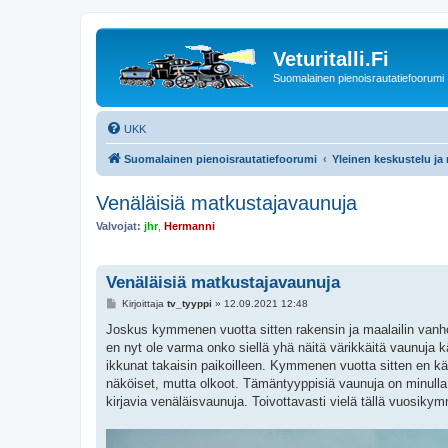
Veturitalli.Fi
Suomalainen pienoisrautatiefoorumi
UKK
Suomalainen pienoisrautatiefoorumi
Yleinen keskustelu ja
Venäläisiä matkustajavaunuja
Valvojat:
jhr
,
Hermanni
Venäläisiä matkustajavaunuja
V
Kirjoittaja
tv_tyyppi
»
12.09.2021 12:48
i
e
Joskus kymmenen vuotta sitten rakensin ja maalailin vanho
s
en nyt ole varma onko siellä yhä näitä värikkäitä vaunuja kä
t
i
ikkunat takaisin paikoilleen. Kymmenen vuotta sitten en kä
näköiset, mutta olkoot. Tämäntyyppisiä vaunuja on minulla
kirjavia venäläisvaunuja. Toivottavasti vielä tällä vuosiky