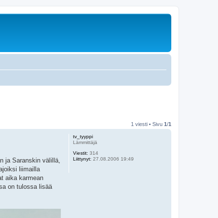
1 viesti • Sivu
1
/
1
tv_tyyppi
Lämmittäjä
Viestit:
314
Liittynyt:
27.08.2006 19:49
 ja Saranskin välillä,
oiksi liimailla
vat aika karmean
a on tulossa lisää