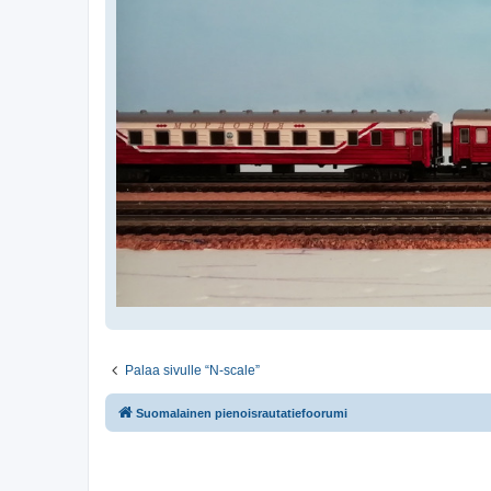
Palaa sivulle “N-scale”
Suomalainen pienoisrautatiefoorumi