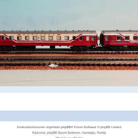
Keskustelufoorumin ohjelmisto
phpBB
® Forum Software © phpBB Limited
Käännös: phpBB Suomi (lurttinen, harritapio, Pettis)