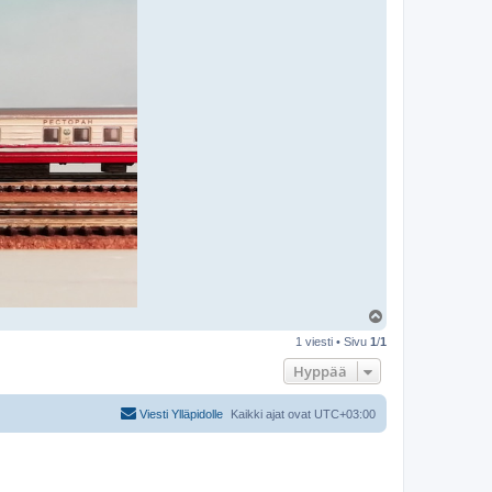
Y
l
1 viesti • Sivu
1
/
1
ö
s
Hyppää
Viesti Ylläpidolle
Kaikki ajat ovat
UTC+03:00