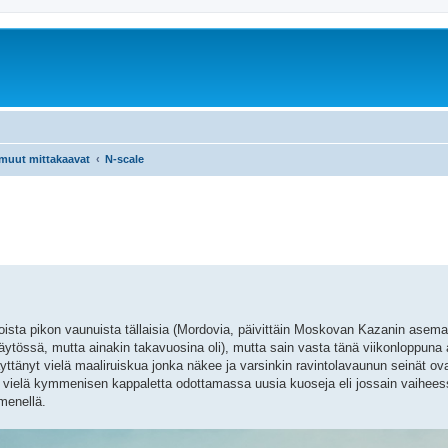
 muut mittakaavat
N-scale
ista pikon vaunuista tällaisia (Mordovia, päivittäin Moskovan Kazanin aseman
ytössä, mutta ainakin takavuosina oli), mutta sain vasta tänä viikonloppuna aj
yttänyt vielä maaliruiskua jonka näkee ja varsinkin ravintolavaunun seinät o
 vielä kymmenisen kappaletta odottamassa uusia kuoseja eli jossain vaiheess
mmenellä.