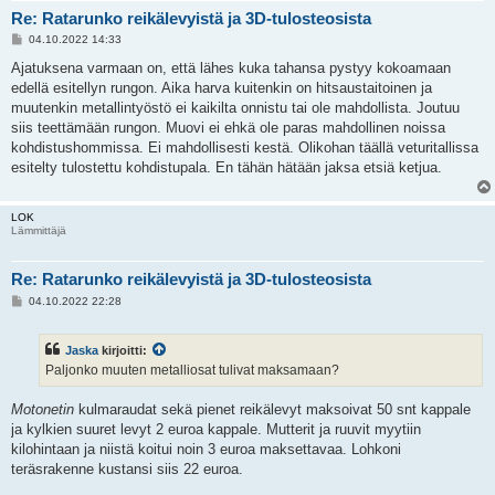
Re: Ratarunko reikälevyistä ja 3D-tulosteosista
V
04.10.2022 14:33
i
e
Ajatuksena varmaan on, että lähes kuka tahansa pystyy kokoamaan
s
edellä esitellyn rungon. Aika harva kuitenkin on hitsaustaitoinen ja
t
i
muutenkin metallintyöstö ei kaikilta onnistu tai ole mahdollista. Joutuu
siis teettämään rungon. Muovi ei ehkä ole paras mahdollinen noissa
kohdistushommissa. Ei mahdollisesti kestä. Olikohan täällä veturitallissa
esitelty tulostettu kohdistupala. En tähän hätään jaksa etsiä ketjua.
LOK
Lämmittäjä
Re: Ratarunko reikälevyistä ja 3D-tulosteosista
V
04.10.2022 22:28
i
e
s
Jaska
kirjoitti:
t
i
Paljonko muuten metalliosat tulivat maksamaan?
Motonetin
kulmaraudat sekä pienet reikälevyt maksoivat 50 snt kappale
ja kylkien suuret levyt 2 euroa kappale. Mutterit ja ruuvit myytiin
kilohintaan ja niistä koitui noin 3 euroa maksettavaa. Lohkoni
teräsrakenne kustansi siis 22 euroa.