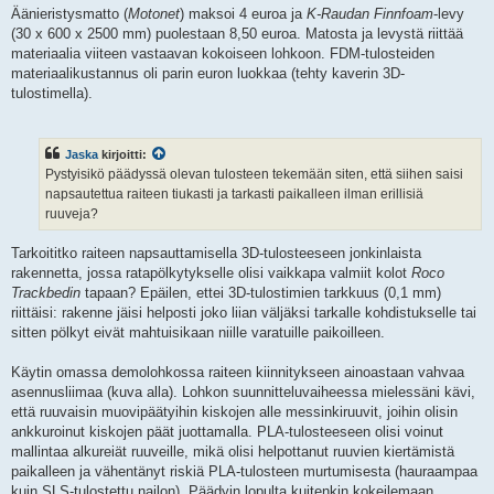
Äänieristysmatto (
Motonet
) maksoi 4 euroa ja
K-Raudan
Finnfoam
-levy
(30 x 600 x 2500 mm) puolestaan 8,50 euroa. Matosta ja levystä riittää
materiaalia viiteen vastaavan kokoiseen lohkoon. FDM-tulosteiden
materiaalikustannus oli parin euron luokkaa (tehty kaverin 3D-
tulostimella).
Jaska
kirjoitti:
Pystyisikö päädyssä olevan tulosteen tekemään siten, että siihen saisi
napsautettua raiteen tiukasti ja tarkasti paikalleen ilman erillisiä
ruuveja?
Tarkoititko raiteen napsauttamisella 3D-tulosteeseen jonkinlaista
rakennetta, jossa ratapölkytykselle olisi vaikkapa valmiit kolot
Roco
Trackbedin
tapaan? Epäilen, ettei 3D-tulostimien tarkkuus (0,1 mm)
riittäisi: rakenne jäisi helposti joko liian väljäksi tarkalle kohdistukselle tai
sitten pölkyt eivät mahtuisikaan niille varatuille paikoilleen.
Käytin omassa demolohkossa raiteen kiinnitykseen ainoastaan vahvaa
asennusliimaa (kuva alla). Lohkon suunnitteluvaiheessa mielessäni kävi,
että ruuvaisin muovipäätyihin kiskojen alle messinkiruuvit, joihin olisin
ankkuroinut kiskojen päät juottamalla. PLA-tulosteeseen olisi voinut
mallintaa alkureiät ruuveille, mikä olisi helpottanut ruuvien kiertämistä
paikalleen ja vähentänyt riskiä PLA-tulosteen murtumisesta (hauraampaa
kuin SLS-tulostettu nailon). Päädyin lopulta kuitenkin kokeilemaan