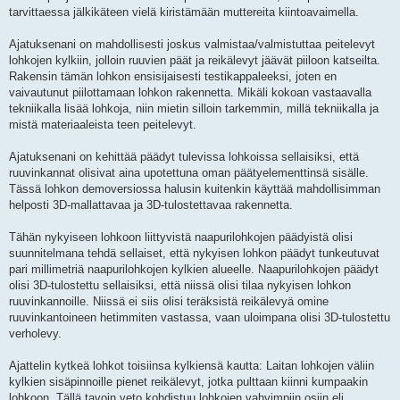
tarvittaessa jälkikäteen vielä kiristämään muttereita kiintoavaimella.
Ajatuksenani on mahdollisesti joskus valmistaa/valmistuttaa peitelevyt
lohkojen kylkiin, jolloin ruuvien päät ja reikälevyt jäävät piiloon katseilta.
Rakensin tämän lohkon ensisijaisesti testikappaleeksi, joten en
vaivautunut piilottamaan lohkon rakennetta. Mikäli kokoan vastaavalla
tekniikalla lisää lohkoja, niin mietin silloin tarkemmin, millä tekniikalla ja
mistä materiaaleista teen peitelevyt.
Ajatuksenani on kehittää päädyt tulevissa lohkoissa sellaisiksi, että
ruuvinkannat olisivat aina upotettuna oman päätyelementtinsä sisälle.
Tässä lohkon demoversiossa halusin kuitenkin käyttää mahdollisimman
helposti 3D-mallattavaa ja 3D-tulostettavaa rakennetta.
Tähän nykyiseen lohkoon liittyvistä naapurilohkojen päädyistä olisi
suunnitelmana tehdä sellaiset, että nykyisen lohkon päädyt tunkeutuvat
pari millimetriä naapurilohkojen kylkien alueelle. Naapurilohkojen päädyt
olisi 3D-tulostettu sellaisiksi, että niissä olisi tilaa nykyisen lohkon
ruuvinkannoille. Niissä ei siis olisi teräksistä reikälevyä omine
ruuvinkantoineen hetimmiten vastassa, vaan uloimpana olisi 3D-tulostettu
verholevy.
Ajattelin kytkeä lohkot toisiinsa kylkiensä kautta: Laitan lohkojen väliin
kylkien sisäpinnoille pienet reikälevyt, jotka pulttaan kiinni kumpaakin
lohkoon. Tällä tavoin veto kohdistuu lohkojen vahvimpiin osiin eli