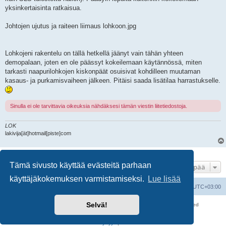
yksinkertaisinta ratkaisua.
Johtojen ujutus ja raiteen liimaus lohkoon.jpg
Lohkojeni rakentelu on tällä hetkellä jäänyt vain tähän yhteen
demopalaan, joten en ole päässyt kokeilemaan käytännössä, miten
tarkasti naapurilohkojen kiskonpäät osuisivat kohdilleen muutaman
kasaus- ja purkamisvaiheen jälkeen. Pitäisi saada lisätilaa harrastukselle.
Sinulla ei ole tarvittavia oikeuksia nähdäksesi tämän viestin liitetiedostoja.
LOK
lakivija[ät]hotmail[piste]com
9 viestiä • Sivu
1
/
1
Tämä sivusto käyttää evästeitä parhaan
Hyppää
käyttäjäkokemuksen varmistamiseksi.
Lue lisää
Suomalainen pienoisrautatiefoorumi
Kaikki ajat ovat
UTC+03:00
Selvä!
Keskustelufoorumin ohjelmisto
phpBB
® Forum Software © phpBB Limited
Käännös: phpBB Suomi (lurttinen, harritapio, Pettis)
Yksityisyys
|
Ehdot