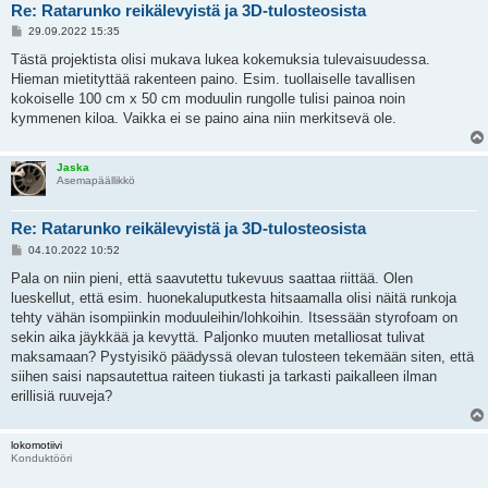
Re: Ratarunko reikälevyistä ja 3D-tulosteosista
V
29.09.2022 15:35
i
e
Tästä projektista olisi mukava lukea kokemuksia tulevaisuudessa.
s
Hieman mietityttää rakenteen paino. Esim. tuollaiselle tavallisen
t
i
kokoiselle 100 cm x 50 cm moduulin rungolle tulisi painoa noin
kymmenen kiloa. Vaikka ei se paino aina niin merkitsevä ole.
Jaska
Asemapäällikkö
Re: Ratarunko reikälevyistä ja 3D-tulosteosista
V
04.10.2022 10:52
i
e
Pala on niin pieni, että saavutettu tukevuus saattaa riittää. Olen
s
lueskellut, että esim. huonekaluputkesta hitsaamalla olisi näitä runkoja
t
i
tehty vähän isompiinkin moduuleihin/lohkoihin. Itsessään styrofoam on
sekin aika jäykkää ja kevyttä. Paljonko muuten metalliosat tulivat
maksamaan? Pystyisikö päädyssä olevan tulosteen tekemään siten, että
siihen saisi napsautettua raiteen tiukasti ja tarkasti paikalleen ilman
erillisiä ruuveja?
lokomotiivi
Konduktööri