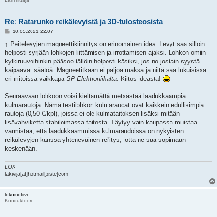
Lämmittäjä
Re: Ratarunko reikälevyistä ja 3D-tulosteosista
V
10.05.2021 22:07
i
e
↑
Peitelevyjen magneettikiinnitys on erinomainen idea: Levyt saa silloin
s
helposti syrjään lohkojen liittämisen ja irrottamisen ajaksi. Lohkon omiin
t
i
kylkiruuveihinkin pääsee tällöin helposti käsiksi, jos ne jostain syystä
kaipaavat säätöä. Magneetitkaan ei paljoa maksa ja niitä saa lukuisissa
eri mitoissa vaikkapa
SP-Elektroniikalta
. Kiitos ideasta!
Seuraavaan lohkoon voisi kieltämättä metsästää laadukkaampia
kulmarautoja: Nämä testilohkon kulmaraudat ovat kaikkein edullisimpia
rautoja (0,50 €/kpl), joissa ei ole kulmataitoksen lisäksi mitään
lisävahviketta stabiloimassa taitosta. Täytyy vain kaupassa muistaa
varmistaa, että laadukkaammissa kulmaraudoissa on nykyisten
reikälevyjen kanssa yhteneväinen rei'itys, jotta ne saa sopimaan
keskenään.
LOK
lakivija[ät]hotmail[piste]com
lokomotiivi
Konduktööri