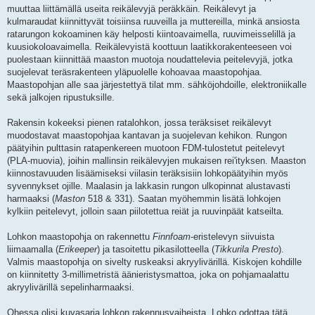
muuttaa liittämällä useita reikälevyjä peräkkäin. Reikälevyt ja
kulmaraudat kiinnittyvät toisiinsa ruuveilla ja muttereilla, minkä ansiosta
ratarungon kokoaminen käy helposti kiintoavaimella, ruuvimeisselillä ja
kuusiokoloavaimella. Reikälevyistä koottuun laatikkorakenteeseen voi
puolestaan kiinnittää maaston muotoja noudattelevia peitelevyjä, jotka
suojelevat teräsrakenteen yläpuolelle kohoavaa maastopohjaa.
Maastopohjan alle saa järjestettyä tilat mm. sähköjohdoille, elektroniikalle
sekä jalkojen ripustuksille.
Rakensin kokeeksi pienen ratalohkon, jossa teräksiset reikälevyt
muodostavat maastopohjaa kantavan ja suojelevan kehikon. Rungon
päätyihin pulttasin ratapenkereen muotoon FDM-tulostetut peitelevyt
(PLA-muovia), joihin mallinsin reikälevyjen mukaisen rei'ityksen. Maaston
kiinnostavuuden lisäämiseksi viilasin teräksisiin lohkopäätyihin myös
syvennykset ojille. Maalasin ja lakkasin rungon ulkopinnat alustavasti
harmaaksi (
Maston
518 & 331). Saatan myöhemmin lisätä lohkojen
kylkiin peitelevyt, jolloin saan piilotettua reiät ja ruuvinpäät katseilta.
Lohkon maastopohja on rakennettu
Finnfoam
-eristelevyn siivuista
liimaamalla (
Erikeeper
) ja tasoitettu pikasilotteella (
Tikkurila Presto
).
Valmis maastopohja on sivelty ruskeaksi akryylivärillä. Kiskojen kohdille
on kiinnitetty 3-millimetristä äänieristysmattoa, joka on pohjamaalattu
akryylivärillä sepelinharmaaksi.
Ohessa olisi kuvasarja lohkon rakennusvaiheista. Lohko odottaa tätä