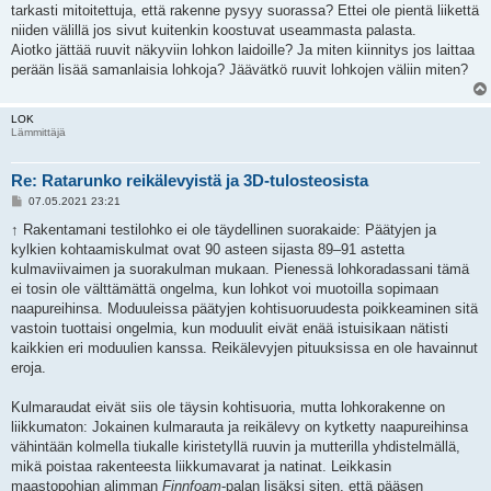
tarkasti mitoitettuja, että rakenne pysyy suorassa? Ettei ole pientä liikettä
niiden välillä jos sivut kuitenkin koostuvat useammasta palasta.
Aiotko jättää ruuvit näkyviin lohkon laidoille? Ja miten kiinnitys jos laittaa
perään lisää samanlaisia lohkoja? Jäävätkö ruuvit lohkojen väliin miten?
LOK
Lämmittäjä
Re: Ratarunko reikälevyistä ja 3D-tulosteosista
V
07.05.2021 23:21
i
e
↑
Rakentamani testilohko ei ole täydellinen suorakaide: Päätyjen ja
s
kylkien kohtaamiskulmat ovat 90 asteen sijasta 89–91 astetta
t
i
kulmaviivaimen ja suorakulman mukaan. Pienessä lohkoradassani tämä
ei tosin ole välttämättä ongelma, kun lohkot voi muotoilla sopimaan
naapureihinsa. Moduuleissa päätyjen kohtisuoruudesta poikkeaminen sitä
vastoin tuottaisi ongelmia, kun moduulit eivät enää istuisikaan nätisti
kaikkien eri moduulien kanssa. Reikälevyjen pituuksissa en ole havainnut
eroja.
Kulmaraudat eivät siis ole täysin kohtisuoria, mutta lohkorakenne on
liikkumaton: Jokainen kulmarauta ja reikälevy on kytketty naapureihinsa
vähintään kolmella tiukalle kiristetyllä ruuvin ja mutterilla yhdistelmällä,
mikä poistaa rakenteesta liikkumavarat ja natinat. Leikkasin
maastopohjan alimman
Finnfoam
-palan lisäksi siten, että pääsen