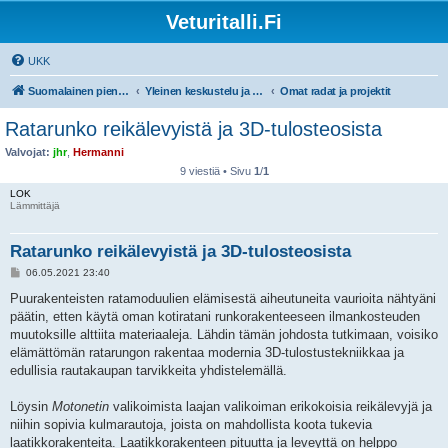
Veturitalli.Fi
UKK
Suomalainen pienoisrautatiefoorumi
Yleinen keskustelu ja muut mittakaavat
Omat radat ja projektit
Ratarunko reikälevyistä ja 3D-tulosteosista
Valvojat:
jhr
,
Hermanni
9 viestiä • Sivu
1
/
1
LOK
Lämmittäjä
Ratarunko reikälevyistä ja 3D-tulosteosista
V
06.05.2021 23:40
i
e
Puurakenteisten ratamoduulien elämisestä aiheutuneita vaurioita nähtyäni
s
päätin, etten käytä oman kotiratani runkorakenteeseen ilmankosteuden
t
i
muutoksille alttiita materiaaleja. Lähdin tämän johdosta tutkimaan, voisiko
elämättömän ratarungon rakentaa modernia 3D-tulostustekniikkaa ja
edullisia rautakaupan tarvikkeita yhdistelemällä.
Löysin
Motonetin
valikoimista laajan valikoiman erikokoisia reikälevyjä ja
niihin sopivia kulmarautoja, joista on mahdollista koota tukevia
laatikkorakenteita. Laatikkorakenteen pituutta ja leveyttä on helppo