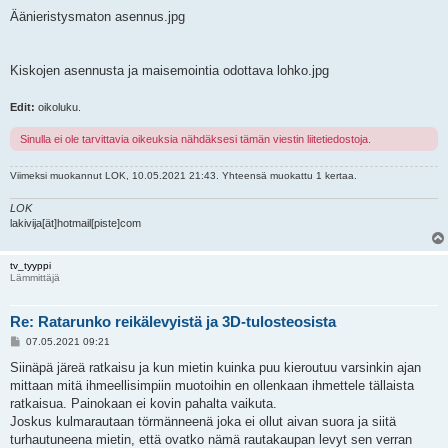
Äänieristysmaton asennus.jpg
Kiskojen asennusta ja maisemointia odottava lohko.jpg
Edit:
oikoluku.
Sinulla ei ole tarvittavia oikeuksia nähdäksesi tämän viestin liitetiedostoja.
Viimeksi muokannut
LOK
, 10.05.2021 21:43. Yhteensä muokattu 1 kertaa.
LOK
lakivija[ät]hotmail[piste]com
tv_tyyppi
Lämmittäjä
Re: Ratarunko reikälevyistä ja 3D-tulosteosista
V
07.05.2021 09:21
i
e
Siinäpä järeä ratkaisu ja kun mietin kuinka puu kieroutuu varsinkin ajan
s
mittaan mitä ihmeellisimpiin muotoihin en ollenkaan ihmettele tällaista
t
i
ratkaisua. Painokaan ei kovin pahalta vaikuta.
Joskus kulmarautaan törmänneenä joka ei ollut aivan suora ja siitä
turhautuneena mietin, että ovatko nämä rautakaupan levyt sen verran