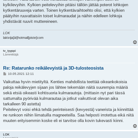
kylkilevyihin. Kylkien peitelevyihin pitäisi tällöin jättää poterot lohkojen
kytkentäruuveja varten. Toinen kytkentävaihtoehto olisi, että kylkien
päätyihin ruuvattaisiin toiset kulmaraudat ja näihin edelleen lohkoja
yhdistävät ruuvit muttereineen.
LOK
lakivija[ät]hotmail[piste]com
tv_tyyppi
Lämmittäjä
Re: Ratarunko reikälevyistä ja 3D-tulosteosista
V
10.05.2021 12:11
i
e
Vaikuttaa hyvin mietityltä. Kenties mahdollista teettää oikeankokoisia
s
paloja reikälevyjen sijaan jos lähtee tekemään näitä suurempia määriä
t
i
sekä etsiä oikeasti kohtisuoria kulmarautoja. (mittasin nyt pari tässä
sattumalta pyörivää kulmarautaa ja jotkut vaikuttivat olevan aika
tarkalleen 90 astetta)
Peitelevyt voisi ehkä tehdä perinteisesti (kevyestä) vanerista ja kiinnittää
ne runkoon niihin liimatuilla magneeteilla. Saa helposti irrotettua eikä niitä
muuten erityisemmin koske eli ei tarvitse olla kovin tukevasti kiinni.
LOK