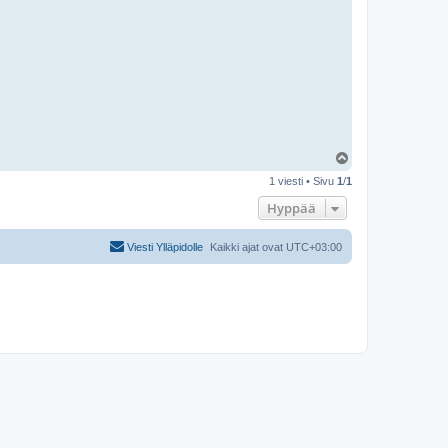
Y
l
1 viesti • Sivu
1
/
1
ö
s
Hyppää
Viesti Ylläpidolle
Kaikki ajat ovat
UTC+03:00