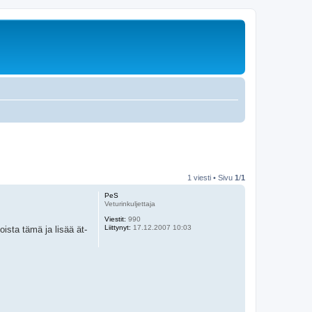
1 viesti • Sivu
1
/
1
PeS
Veturinkuljettaja
Viestit:
990
Liittynyt:
17.12.2007 10:03
ista tämä ja lisää ät-