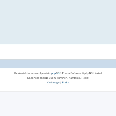
Keskustelufoorumin ohjelmisto
phpBB
® Forum Software © phpBB Limited
Käännös: phpBB Suomi (lurttinen, harritapio, Pettis)
Yksityisyys
|
Ehdot