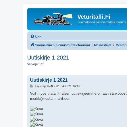
Veturitalli.Fi
Suomalainen pienoisrautatiefoorumi
UKK
Suomalainen pienoisrautatiefoorumi
Mainostajat
Mestari
Uutiskirje 1 2021
Valvoja:
PeS
Uutiskirje 1 2021
V
Kirjoittaja
PeS
»
01.04.2021 16:13
i
e
Voit myös tilata ilmaisen uutiskirjeemme omaan sähköpostii
s
merkki)mestarimallit.com
t
i