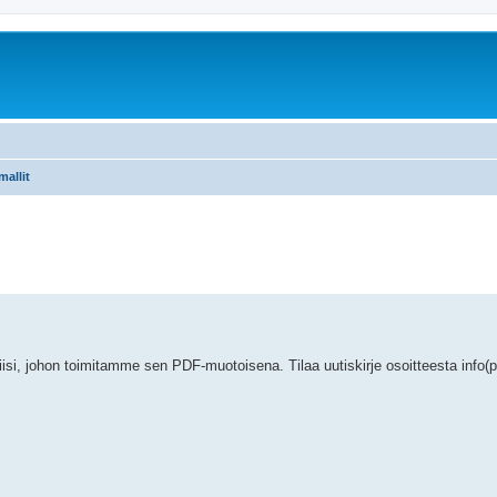
mallit
si, johon toimitamme sen PDF-muotoisena. Tilaa uutiskirje osoitteesta info(po