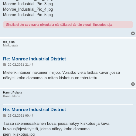
Monroe_Industrial_Pic_3.jpg
Monroe_Industrial_Pic_4.jpg
Monroe_Industrial_Pic_5.jpg
Sinulla ei ole tarvittavia oikeuksia nähdäksesi tämän viestin liitetiedostoja.
rcs_plus
Matkustaja
Re: Monroe Industrial District
V
26.02.2021 21:44
i
e
Mielenkiintoisen näköinen miljöö. Voisitko vielä laittaa kuvan,jossa
s
näkyisi koko dioraama ja miten kiskotus on toteutettu.
t
i
HannuPeltola
Konduktööri
Re: Monroe Industrial District
V
27.02.2021 00:44
i
e
Tässä rakennusaikainen kuva, jossa näkyy kiskotus ja kuva
s
kuvausjärjestelyistä, joissa näkyy koko dioraama.
t
i
pieni_kiskotus.jpg