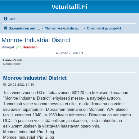
Veturitalli.Fi
UKK
Suomalainen pienoisrautatiefoorumi
Yleinen keskustelu ja muut mittakaavat
Omat radat ja projektit
Monroe Industrial District
Valvojat:
jhr
,
Hermanni
4 viestiä • Sivu
1
/
1
HannuPeltola
Konduktööri
Monroe Industrial District
V
26.02.2021 14:30
i
e
Tein viime vuonna H0-mittakaavaisen 60*120 cm kokoisen dioraaman
s
"Monroe Industrial District" erityisesti messu- ja näyttelykäyttöön.
t
i
Tunnetusti viime vuonna messuja ei ollut, mutta dioraama on valmis
seuraaviin tapahtumiin. Dioraaman teemana on Monroen, WA. alueen
teollisuusraiteet 1940- ja 1950-luvun taitteessa. Dioraama on varustettu
DCC:llä ja siihen voi liittää erillisen junakasetin, mikä mahdollistaa
esikuvanmukaisen ja yllättävän haastavan operoinnin.
Monroe_Industrial_Pic_1.jpg
Monroe_Industrial_Pic_2.jpg