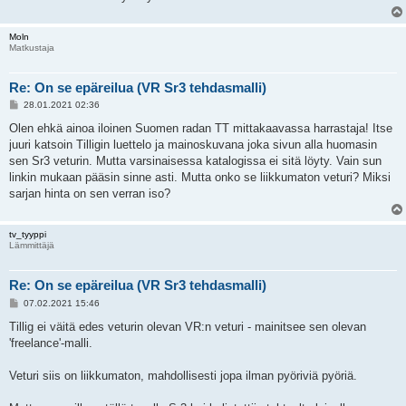
Moln
Matkustaja
Re: On se epäreilua (VR Sr3 tehdasmalli)
V
28.01.2021 02:36
i
e
Olen ehkä ainoa iloinen Suomen radan TT mittakaavassa harrastaja! Itse
s
juuri katsoin Tilligin luettelo ja mainoskuvana joka sivun alla huomasin
t
i
sen Sr3 veturin. Mutta varsinaisessa katalogissa ei sitä löyty. Vain sun
linkin mukaan pääsin sinne asti. Mutta onko se liikkumaton veturi? Miksi
sarjan hinta on sen verran iso?
tv_tyyppi
Lämmittäjä
Re: On se epäreilua (VR Sr3 tehdasmalli)
V
07.02.2021 15:46
i
e
Tillig ei väitä edes veturin olevan VR:n veturi - mainitsee sen olevan
s
'freelance'-malli.
t
i
Veturi siis on liikkumaton, mahdollisesti jopa ilman pyöriviä pyöriä.