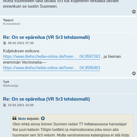
Mutta suunnilleen tällä tavalla Sr3 kai kuljetettiin tehtaalta laivalle
ennenkuin se tuotiin Suomeen.
Teppo1
Konduktööri
Re: On se epäreilua (VR Sr3 tehdasmalli)
V
08.02.2021 07:36
i
e
Kuljetuksen esikuva:
s
https://www.drehscheibe-online.de/foren ... 04,9597263
, ja hieman
t
i
enemmän Vectroneita----
https://www.drehscheibe-online.de/foren ... 04,9595463
TuH
Matkustaja
Re: On se epäreilua (VR Sr3 tehdasmalli)
V
10.02.2021 10:36
i
e
s
Moln
kirjoitti:
t
i
Olen ehkä ainoa iloinen Suomen radan TT mittakaavassa harrastaja!
Itse juuri katsoin Tilligin luettelo ja mainoskuvana joka sivun alla
huomasin sen Sr3 veturin. Mutta varsinaisessa katalogissa ei sitä löyty.