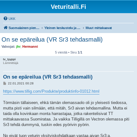
Veturitalli.Fi
UKK
Suomalainen pienoisrautatiefoorumi
Yleinen keskustelu ja muut mittakaavat
Muut mittakaavat
On se epäreilua (VR Sr3 tehdasmalli)
Valvojat:
jhr
,
Hermanni
5 viestiä • Sivu
1
/
1
tv_tyyppi
Lämmittäjä
On se epäreilua (VR Sr3 tehdasmalli)
V
22.01.2021 00:28
i
e
https://www.tillig.com/Produkte/produktinfo-01012.html
s
t
i
Törmäsin tällaiseen, ehkä tämän olemassaolo oli jo yleisesti tiedossa,
mutta pisti vain silmään, että mitäh, Sr3 aivan tehdasmallina. Mutta ei
taida olla kovinkaan monta harrastajaa, jotka rakentelisivat TT
mittakaavassa Suomirataa. Ja vaikka Tilligillä on Vectron olemassa piti
Sr3 tehdä dummynä, tuskin edes pyörivin pyörin.
No eivät tuon veturin yksityiskohdatkaan vastaa aivan Sr3:a.