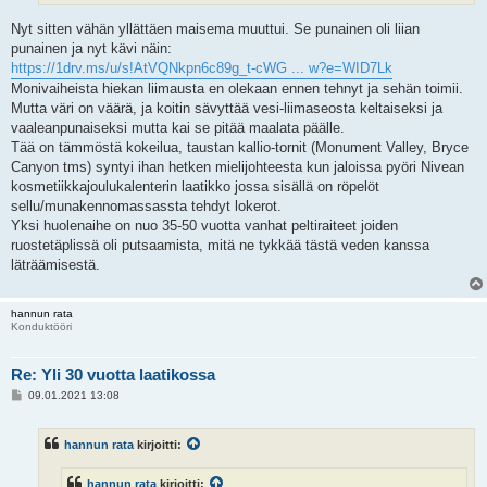
Nyt sitten vähän yllättäen maisema muuttui. Se punainen oli liian
punainen ja nyt kävi näin:
https://1drv.ms/u/s!AtVQNkpn6c89g_t-cWG ... w?e=WID7Lk
Monivaiheista hiekan liimausta en olekaan ennen tehnyt ja sehän toimii.
Mutta väri on väärä, ja koitin sävyttää vesi-liimaseosta keltaiseksi ja
vaaleanpunaiseksi mutta kai se pitää maalata päälle.
Tää on tämmöstä kokeilua, taustan kallio-tornit (Monument Valley, Bryce
Canyon tms) syntyi ihan hetken mielijohteesta kun jaloissa pyöri Nivean
kosmetiikkajoulukalenterin laatikko jossa sisällä on röpelöt
sellu/munakennomassassta tehdyt lokerot.
Yksi huolenaihe on nuo 35-50 vuotta vanhat peltiraiteet joiden
ruostetäplissä oli putsaamista, mitä ne tykkää tästä veden kanssa
läträämisestä.
hannun rata
Konduktööri
Re: Yli 30 vuotta laatikossa
V
09.01.2021 13:08
i
e
s
hannun rata
kirjoitti:
t
i
hannun rata
kirjoitti: