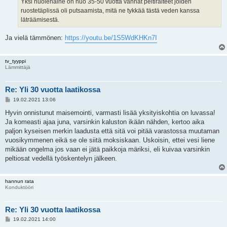
Yksi huolenaihe on nuo 35-50 vuotta vanhat peltiraiteet joiden
ruostetäplissä oli putsaamista, mitä ne tykkää tästä veden kanssa
läträämisestä.
Ja vielä tämmönen:
https://youtu.be/1S5WdKHKn7I
tv_tyyppi
Lämmittäjä
Re: Yli 30 vuotta laatikossa
V
19.02.2021 13:06
i
e
Hyvin onnistunut maisemointi, varmasti lisää yksityiskohtia on luvassa!
s
Ja komeasti ajaa juna, varsinkin kaluston ikään nähden, kertoo aika
t
i
paljon kyseisen merkin laadusta että sitä voi pitää varastossa muutaman
vuosikymmenen eikä se ole siitä moksiskaan. Uskoisin, ettei vesi liene
mikään ongelma jos vaan ei jätä paikkoja märiksi, eli kuivaa varsinkin
peltiosat vedellä työskentelyn jälkeen.
hannun rata
Konduktööri
Re: Yli 30 vuotta laatikossa
V
19.02.2021 14:00
i