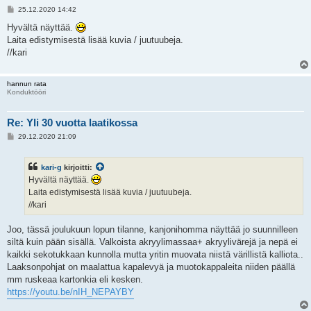
V
25.12.2020 14:42
i
e
Hyvältä näyttää.
s
Laita edistymisestä lisää kuvia / juutuubeja.
t
i
//kari
hannun rata
Konduktööri
Re: Yli 30 vuotta laatikossa
V
29.12.2020 21:09
i
e
s
kari-g
kirjoitti:
t
i
Hyvältä näyttää.
Laita edistymisestä lisää kuvia / juutuubeja.
//kari
Joo, tässä joulukuun lopun tilanne, kanjonihomma näyttää jo suunnilleen
siltä kuin pään sisällä. Valkoista akryylimassaa+ akryylivärejä ja nepä ei
kaikki sekotukkaan kunnolla mutta yritin muovata niistä värillistä kalliota..
Laaksonpohjat on maalattua kapalevyä ja muotokappaleita niiden päällä
mm ruskeaa kartonkia eli kesken.
https://youtu.be/nIH_NEPAYBY