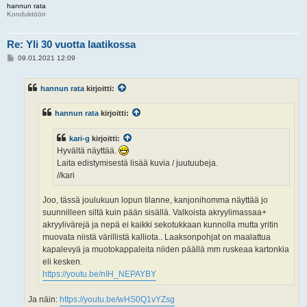
hannun rata
Konduktööri
Re: Yli 30 vuotta laatikossa
V
09.01.2021 12:09
i
e
s
hannun rata
kirjoitti:
t
i
hannun rata
kirjoitti:
kari-g
kirjoitti:
Hyvältä näyttää.
Laita edistymisestä lisää kuvia / juutuubeja.
//kari
Joo, tässä joulukuun lopun tilanne, kanjonihomma näyttää jo
suunnilleen siltä kuin pään sisällä. Valkoista akryylimassaa+
akryylivärejä ja nepä ei kaikki sekotukkaan kunnolla mutta yritin
muovata niistä värillistä kalliota.. Laaksonpohjat on maalattua
kapalevyä ja muotokappaleita niiden päällä mm ruskeaa kartonkia
eli kesken.
https://youtu.be/nIH_NEPAYBY
Ja näin:
https://youtu.be/wHS0Q1vYZsg