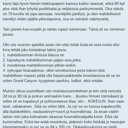
kävin läpi hyvin hienon hiekkapaperin kanssa kaikki rataosat, ehkä 80 kpl
plus niitä ihan lyhyitä puolikkaita ja neljäsosia parikymmentä. Osa näistä
on 70-luvulta tai jopa aiempaa, isoveljeltä perittyä, ja olen mahdollisesti
kävellyt niiden päältä pikkulapsena, osa on selvästi vääntyneitä.
Tein pienen koe-ovaalin ja nehän rupesi toimimaan. Tämä oli se viimeinen
pisara.
Olin siis muinoin ajatellut asian niin että mitää lisää en osta mutta olisi
kiva tehdä joku kiinteämpi laitos jossa
1. mahdollsimman tiiviissä tilassa on
2. käytettynä mahdollisimman paljon osia jotka
3. muodostaa mahdollisimman pitkän lenkin.
4. nykyajan lisävaatimus: ollen siivottavissa josta keksin että
mahdollinen maasto pitää olla harjasuulakkeella imuroitavissa eli se on
sitten Grand Canyon -tyyppinen aavikko, kalliot, eikä mitään.
Muistin ulkoa suunnilleen sen muinaissuunnitelman ja tein siitä versoita
2d:nä ja 3D:nä ja jonkun animaation kans... (kuuluu firmani toimialaan) ja
sitten oli ne kapalevyt ja työhuoneessa tilaa, niin... KOKEILIN. Ihan vaan
testi, väliaikainen. Siitä se sitten lähti. Ja nyt se on tuossa kapalevyillä,
alla lautakehikko, naulauslevyt+ruuvit ja kuumaliimaa. Ja aivan väärin
laitoin noin joka kolmannen rataosan kuumaliimatipalla kiinni. Eikä ole
kumimattoa. Enkä tee enää muutoksia, pidensin koko höskää jo nousujen
loiventamiseksi ja nyt se on 84 x 200 cm. Digitaalisuuksista en tiedä