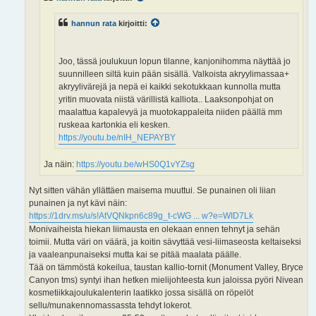
hannun rata
kirjoitti:
Joo, tässä joulukuun lopun tilanne, kanjonihomma näyttää jo
suunnilleen siltä kuin pään sisällä. Valkoista akryylimassaa+
akryylivärejä ja nepä ei kaikki sekotukkaan kunnolla mutta
yritin muovata niistä värillistä kalliota.. Laaksonpohjat on
maalattua kapalevyä ja muotokappaleita niiden päällä mm
ruskeaa kartonkia eli kesken.
https://youtu.be/nIH_NEPAYBY
Ja näin:
https://youtu.be/wHS0Q1vYZsg
Nyt sitten vähän yllättäen maisema muuttui. Se punainen oli liian
punainen ja nyt kävi näin:
https://1drv.ms/u/s!AtVQNkpn6c89g_t-cWG ... w?e=WID7Lk
Monivaiheista hiekan liimausta en olekaan ennen tehnyt ja sehän
toimii. Mutta väri on väärä, ja koitin sävyttää vesi-liimaseosta keltaiseksi
ja vaaleanpunaiseksi mutta kai se pitää maalata päälle.
Tää on tämmöstä kokeilua, taustan kallio-tornit (Monument Valley, Bryce
Canyon tms) syntyi ihan hetken mielijohteesta kun jaloissa pyöri Nivean
kosmetiikkajoulukalenterin laatikko jossa sisällä on röpelöt
sellu/munakennomassassta tehdyt lokerot.