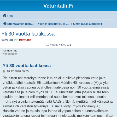
Veturitalli.Fi
UKK
Suomalainen pienoisrautatiefoorumi
Yleinen keskustelu ja muut mittakaavat
Omat radat ja projektit
Yli 30 vuotta laatikossa
Valvojat:
jhr
,
Hermanni
12 viestiä • Sivu
1
/
1
hannun rata
Konduktööri
Yli 30 vuotta laatikossa
V
10.12.2020 00:05
i
e
Piti sitten rekisteröityä tänne kun on ollut piilevä pienoisrautatie joka
s
yhtäkkiä lähti käsistä. Eli laatikollinen Märklin H0- raideosia (M) ja yksi
t
i
veturi ja kaksi vaunua ovat olleet laatikossa noin 30 vuotta erinäisissä
varastoissa ja ja olen myös yli 30 "suunnitellut" että joskus niistä teen
jotakin, muinaiset millimetripaperi-suunnitelmat ovat tallessa jossain
mutta nyt aloinkin tekemään sitä CADilla 3D:nä. (yrittäjän työt vähissä ja
samalla oli varaston tyhjennys, ja sieltä löytyi myös kapalevyjä ).
Huolsin veturin ja tajusin jopa laittaa öljytipan siihen suunnanvaihtajan
vipstaakiin ja jopa rupesi toimimaan innokkaasti, melkein kuin uusi. Sitten