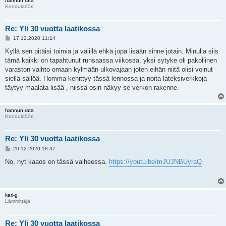
hannun rata
Konduktööri
Re: Yli 30 vuotta laatikossa
V
17.12.2020 11:14
i
e
Kyllä sen pitäisi toimia ja välillä ehkä jopa lisään sinne jotain. Minulla siis
s
tämä kaikki on tapahtunut runsaassa viikossa, yksi sytyke oli pakollinen
t
i
varaston vaihto omaan kylmään ulkovajaan joten eihän niitä olisi voinut
siellä säilöä. Homma kehittyy tässä lennossa ja noita lateksiverkkoja
täytyy maalata lisää , niissä osin näkyy se verkon rakenne.
hannun rata
Konduktööri
Re: Yli 30 vuotta laatikossa
V
20.12.2020 18:37
i
e
No, nyt kaaos on tässä vaiheessa.
https://youtu.be/mJUJNBUyraQ
s
t
i
kari-g
Lämmittäjä
Re: Yli 30 vuotta laatikossa