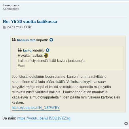
hannun rata
Konduktööri
Re: Yli 30 vuotta laatikossa
V
04.01.2021 12:07
i
e
s
hannun rata
kirjoitti:
t
i
kari-g
kirjoitti:
Hyvältä näyttää.
Laita edistymisestä lisää kuvia / juutuubeja.
//kari
Joo, tässä joulukuun lopun tilanne, kanjonihomma näyttää jo
suunnilleen siltä kuin pään sisällä. Valkoista akryylimassaa+
akryylivärejä ja nepä ei kaikki sekotukkaan kunnolla mutta yritin
muovata niistä värillistä kalliota.. Laaksonpohjat on maalattua
kapalevyä ja muotokappaleita niiden päällä mm ruskeaa kartonkia eli
kesken.
https://youtu.be/nIH_NEPAYBY
Ja näin:
https://youtu.be/wHS0Q1vYZsg