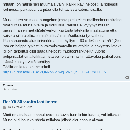
mitään, on muinainen muuntaja vain. Kaikki kävi helposti ja nopeasti
kolmessa päivässä. Ja pitää olla tehtävissä kotona sisällä.
Mutta sitten se maasto-ongelma jossa perinteiset mallinrakennuskeinot
ovat tuttuja mutta hitaita ja sotkuisia. Netistä ei löytynyt mitään
pienisilmäisen metalli(alu)verkon käytöstä lateksilla maalattuna että
saisiko sillä oiottua turhia/kalliita/hitaita/sotkuisia työvaiheita.
Rautakaupasta alumiiniverkkoa, siis hyttys- , 60 x 150 cm silmä 1,2mm,
jota on helppo rypistellä kaksoiskaareviin muotoihin ja sävytetty lateksi
jolloin tarkoitus olisi saada helposti muotoontaivutellut vuoret
pohjamaalattuina leikkaamista vaille valmiina liimattavaksi paikoilleen.
Tässä kehitys vielä kehittyy.
Täällä on kuvia jos ne toimii:
https://1drv.ms/u/s!AtVQNkpn6c89g_kV4Qr ... Q?e=mDuOL9
Truman
Ratavartija
Re: Yli 30 vuotta laatikossa
V
16.12.2020 10:32
i
e
Minä en ainakaan saanut avattua kuvia tuon linkin kautta, valitettavasti.
s
Mutta olisi hauska nähdä millaista jälkeä olet saanut aikaan.
t
i