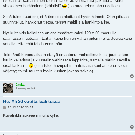
Itselläni oli samanlainen tausta: lähes 30 vuotta rata pakattuna, sitten
yhtäkkinen herääminen (ikäkriisi?
) ja rataa tekemään uudelleen.
Siinä tulee suuri ero, että itse olen aloittanut hyvin hitaasti. Olen pitkään
suunnitellut, hankkinut tietoa, tehnyt maltillisia hankintoja jne.
Nyt kuitenkin kellarissa on ensimmäiset kaksi 120 x 50 moduulia
saamassa muotoaan. Laitan kuvia kun on vähän pidemmällä. Jouluaikana
voi olla, että ehtii tehdä enemmän.
Toki tämä korona-aika ja etätyö on antanut mahdollisuuksia: juuri äsken
istuin kellarissa ja kuuntelin webinaaria läppäriltä, samalla pätkin saksilla
sisal-lankaa...
(siitä tulee havupuihin materiaalia kunhan se on vielä
värjätty; toimii muuten hyvin kunhan jaksaa saksia).
Jaska
Asemapäällikkö
Re: Yli 30 vuotta laatikossa
V
16.12.2020 20:54
i
e
Kuvalinkki aukeaa minulla kyllä.
s
t
i