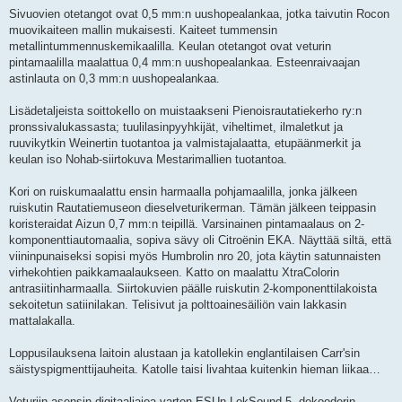
Sivuovien otetangot ovat 0,5 mm:n uushopealankaa, jotka taivutin Rocon
muovikaiteen mallin mukaisesti. Kaiteet tummensin
metallintummennuskemikaalilla. Keulan otetangot ovat veturin
pintamaalilla maalattua 0,4 mm:n uushopealankaa. Esteenraivaajan
astinlauta on 0,3 mm:n uushopealankaa.
Lisädetaljeista soittokello on muistaakseni Pienoisrautatiekerho ry:n
pronssivalukassasta; tuulilasinpyyhkijät, viheltimet, ilmaletkut ja
ruuvikytkin Weinertin tuotantoa ja valmistajalaatta, etupäänmerkit ja
keulan iso Nohab-siirtokuva Mestarimallien tuotantoa.
Kori on ruiskumaalattu ensin harmaalla pohjamaalilla, jonka jälkeen
ruiskutin Rautatiemuseon dieselveturikerman. Tämän jälkeen teippasin
koristeraidat Aizun 0,7 mm:n teipillä. Varsinainen pintamaalaus on 2-
komponenttiautomaalia, sopiva sävy oli Citroënin EKA. Näyttää siltä, että
viininpunaiseksi sopisi myös Humbrolin nro 20, jota käytin satunnaisten
virhekohtien paikkamaalaukseen. Katto on maalattu XtraColorin
antrasiitinharmaalla. Siirtokuvien päälle ruiskutin 2-komponenttilakoista
sekoitetun satiinilakan. Telisivut ja polttoainesäiliön vain lakkasin
mattalakalla.
Loppusilauksena laitoin alustaan ja katollekin englantilaisen Carr'sin
säistyspigmenttijauheita. Katolle taisi livahtaa kuitenkin hieman liikaa…
Veturiin asensin digitaaliajoa varten ESUn LokSound 5 -dekooderin.