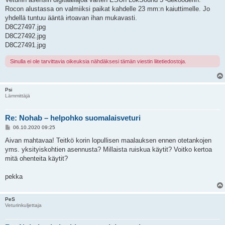
Rocon alustassa on valmiiksi paikat kahdelle 23 mm:n kaiuttimelle. Jo
yhdellä tuntuu ääntä irtoavan ihan mukavasti.
D8C27497.jpg
D8C27492.jpg
D8C27491.jpg
Sinulla ei ole tarvittavia oikeuksia nähdäksesi tämän viestin liitetiedostoja.
Psi
Lämmittäjä
Re: Nohab – helpohko suomalaisveturi
V
06.10.2020 09:25
i
e
Aivan mahtavaa! Teitkö korin lopullisen maalauksen ennen otetankojen
s
yms. yksityiskohtien asennusta? Millaista ruiskua käytit? Voitko kertoa
t
i
mitä ohenteita käytit?
pekka
PeS
Veturinkuljettaja