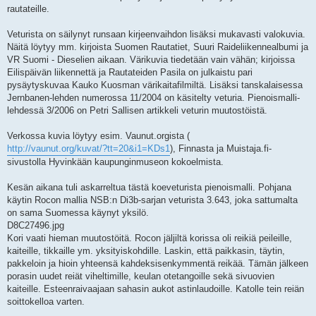
rautateille.
Veturista on säilynyt runsaan kirjeenvaihdon lisäksi mukavasti valokuvia.
Näitä löytyy mm. kirjoista Suomen Rautatiet, Suuri Raideliikennealbumi ja
VR Suomi - Dieselien aikaan. Värikuvia tiedetään vain vähän; kirjoissa
Eilispäivän liikennettä ja Rautateiden Pasila on julkaistu pari
pysäytyskuvaa Kauko Kuosman värikaitafilmiltä. Lisäksi tanskalaisessa
Jernbanen-lehden numerossa 11/2004 on käsitelty veturia. Pienoismalli-
lehdessä 3/2006 on Petri Sallisen artikkeli veturin muutostöistä.
Verkossa kuvia löytyy esim. Vaunut.orgista (
http://vaunut.org/kuvat/?tt=20&i1=KDs1
), Finnasta ja Muistaja.fi-
sivustolla Hyvinkään kaupunginmuseon kokoelmista.
Kesän aikana tuli askarreltua tästä koeveturista pienoismalli. Pohjana
käytin Rocon mallia NSB:n Di3b-sarjan veturista 3.643, joka sattumalta
on sama Suomessa käynyt yksilö.
D8C27496.jpg
Kori vaati hieman muutostöitä. Rocon jäljiltä korissa oli reikiä peileille,
kaiteille, tikkaille ym. yksityiskohdille. Laskin, että paikkasin, täytin,
pakkeloin ja hioin yhteensä kahdeksisenkymmentä reikää. Tämän jälkeen
porasin uudet reiät viheltimille, keulan otetangoille sekä sivuovien
kaiteille. Esteenraivaajaan sahasin aukot astinlaudoille. Katolle tein reiän
soittokelloa varten.