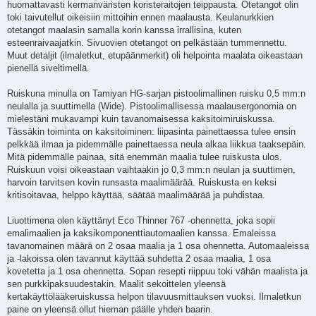
huomattavasti kermanväristen koristeraitojen teippausta. Otetangot olin
toki taivutellut oikeisiin mittoihin ennen maalausta. Keulanurkkien
otetangot maalasin samalla korin kanssa irrallisina, kuten
esteenraivaajatkin. Sivuovien otetangot on pelkästään tummennettu.
Muut detaljit (ilmaletkut, etupäänmerkit) oli helpointa maalata oikeastaan
pienellä siveltimellä.
Ruiskuna minulla on Tamiyan HG-sarjan pistoolimallinen ruisku 0,5 mm:n
neulalla ja suuttimella (Wide). Pistoolimallisessa maalausergonomia on
mielestäni mukavampi kuin tavanomaisessa kaksitoimiruiskussa.
Tässäkin toiminta on kaksitoiminen: liipasinta painettaessa tulee ensin
pelkkää ilmaa ja pidemmälle painettaessa neula alkaa liikkua taaksepäin.
Mitä pidemmälle painaa, sitä enemmän maalia tulee ruiskusta ulos.
Ruiskuun voisi oikeastaan vaihtaakin jo 0,3 mm:n neulan ja suuttimen,
harvoin tarvitsen kovin runsasta maalimäärää. Ruiskusta en keksi
kritisoitavaa, helppo käyttää, säätää maalimäärää ja puhdistaa.
Liuottimena olen käyttänyt Eco Thinner 767 -ohennetta, joka sopii
emalimaalien ja kaksikomponenttiautomaalien kanssa. Emaleissa
tavanomainen määrä on 2 osaa maalia ja 1 osa ohennetta. Automaaleissa
ja -lakoissa olen tavannut käyttää suhdetta 2 osaa maalia, 1 osa
kovetetta ja 1 osa ohennetta. Sopan resepti riippuu toki vähän maalista ja
sen purkkipaksuudestakin. Maalit sekoittelen yleensä
kertakäyttölääkeruiskussa helpon tilavuusmittauksen vuoksi. Ilmaletkun
paine on yleensä ollut hieman päälle yhden baarin.