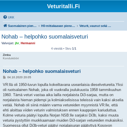
Veturitalli.Fi
UKK
Suomalainen pienoisrautatiefoorumi
H0-mittakaavan pienoisrautatiet
Veturit, vaunut sekä muu liikkuva kalusto
Nohab – helpohko suomalaisveturi
Valvojat:
jhr
,
Hermanni
4 viestiä • Sivu
1
/
1
Zimba
Konduktööri
Nohab – helpohko suomalaisveturi
V
04.10.2020 20:05
i
e
VR:llä oli 1950-luvun lopulla kokeiltavana useanlaisia dieselvetureita.Yksi
s
oli ruotsalainen Nohab, joka oli vuokralla joulukuusta 1958 tammikuuhun
t
i
1960. Tämä veturi vastaa aika lailla norjalaista Di3-sarjaa, mutta on
norjalaista hieman pidempi ja kolmiakselisissa teleissä vain kaksi akselia
vetää. Nohab oli siinä määrin varma vetureiden myynnistä VR:lle, että
ehti aloittaa viiden veturin valmistuksen ennen kauppojen kariuduttua.
Kolme veturia päätyi lopulta Norjan NSB:lle sarjaksi Di3b, kaksi muuta
veturia pystyttiin muokkaamaan muiden Di3-sarjan vetureiden mukaisiksi.
Suomessa ollut Di3b-veturi päätyi norjalaisuran päätyttyä Kosovon