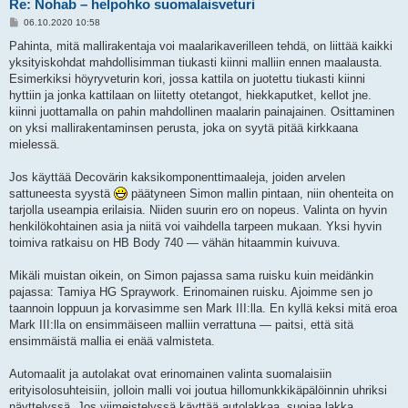
Re: Nohab – helpohko suomalaisveturi
V
06.10.2020 10:58
i
e
Pahinta, mitä mallirakentaja voi maalarikaverilleen tehdä, on liittää kaikki
s
yksityiskohdat mahdollisimman tiukasti kiinni malliin ennen maalausta.
t
i
Esimerkiksi höyryveturin kori, jossa kattila on juotettu tiukasti kiinni
hyttiin ja jonka kattilaan on liitetty otetangot, hiekkaputket, kellot jne.
kiinni juottamalla on pahin mahdollinen maalarin painajainen. Osittaminen
on yksi mallirakentaminsen perusta, joka on syytä pitää kirkkaana
mielessä.
Jos käyttää Decovärin kaksikomponenttimaaleja, joiden arvelen
sattuneesta syystä
päätyneen Simon mallin pintaan, niin ohenteita on
tarjolla useampia erilaisia. Niiden suurin ero on nopeus. Valinta on hyvin
henkilökohtainen asia ja niitä voi vaihdella tarpeen mukaan. Yksi hyvin
toimiva ratkaisu on HB Body 740 — vähän hitaammin kuivuva.
Mikäli muistan oikein, on Simon pajassa sama ruisku kuin meidänkin
pajassa: Tamiya HG Spraywork. Erinomainen ruisku. Ajoimme sen jo
taannoin loppuun ja korvasimme sen Mark III:lla. En kyllä keksi mitä eroa
Mark III:lla on ensimmäiseen malliin verrattuna — paitsi, että sitä
ensimmäistä mallia ei enää valmisteta.
Automaalit ja autolakat ovat erinomainen valinta suomalaisiin
erityisolosuhteisiin, jolloin malli voi joutua hillomunkkikäpälöinnin uhriksi
näyttelyssä. Jos viimeistelyssä käyttää autolakkaa, suojaa lakka