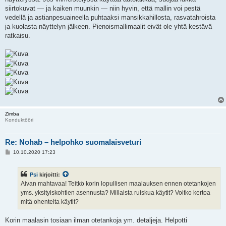
siirtokuvat — ja kaiken muunkin — niin hyvin, että mallin voi pestä
vedellä ja astianpesuaineella puhtaaksi mansikkahillosta, rasvatahroista
ja kuolasta näyttelyn jälkeen. Pienoismallimaalit eivät ole yhtä kestävä
ratkaisu.
Zimba
Konduktööri
Re: Nohab – helpohko suomalaisveturi
V
10.10.2020 17:23
i
e
s
Psi
kirjoitti:
t
i
Aivan mahtavaa! Teitkö korin lopullisen maalauksen ennen otetankojen
yms. yksityiskohtien asennusta? Millaista ruiskua käytit? Voitko kertoa
mitä ohenteita käytit?
Korin maalasin tosiaan ilman otetankoja ym. detaljeja. Helpotti