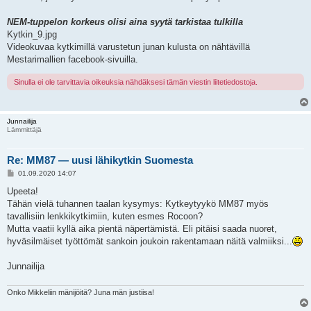
NEM-tuppelon korkeus olisi aina syytä tarkistaa tulkilla
Kytkin_9.jpg
Videokuvaa kytkimillä varustetun junan kulusta on nähtävillä
Mestarimallien facebook-sivuilla.
Sinulla ei ole tarvittavia oikeuksia nähdäksesi tämän viestin liitetiedostoja.
Junnailija
Lämmittäjä
Re: MM87 — uusi lähikytkin Suomesta
V
01.09.2020 14:07
i
e
Upeeta!
s
Tähän vielä tuhannen taalan kysymys: Kytkeytyykö MM87 myös
t
i
tavallisiin lenkkikytkimiin, kuten esmes Rocoon?
Mutta vaatii kyllä aika pientä näpertämistä. Eli pitäisi saada nuoret,
hyväsilmäiset työttömät sankoin joukoin rakentamaan näitä valmiiksi...
Junnailija
Onko Mikkeliin mänijöitä? Juna män justiisa!