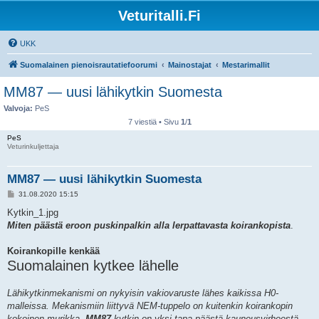
Veturitalli.Fi
UKK
Suomalainen pienoisrautatiefoorumi
Mainostajat
Mestarimallit
MM87 — uusi lähikytkin Suomesta
Valvoja:
PeS
7 viestiä • Sivu
1
/
1
PeS
Veturinkuljettaja
MM87 — uusi lähikytkin Suomesta
V
31.08.2020 15:15
i
e
Kytkin_1.jpg
s
Miten päästä eroon puskinpalkin alla lerpattavasta koirankopista
.
t
i
Koirankopille kenkää
Suomalainen kytkee lähelle
Lähikytkinmekanismi on nykyisin vakiovaruste lähes kaikissa H0-
malleissa. Mekanismiin liittyvä NEM-tuppelo on kuitenkin koirankopin
kokoinen murikka.
MM87
-kytkin on yksi tapa päästä kauneusvirheestä