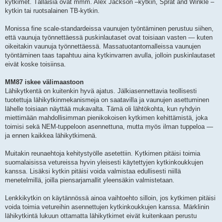
kytkimet. Tällaisia ovat mmm. Alex Jackson –kytkin, Sprat and Winkle –
kytkin tai ruotsalainen TB-kytkin.
Monissa fine scale-standardeissa vaunujen työntäminen perustuu siihen,
että vaunuja työnnettäessä puskinlautaset ovat toisiaan vasten — kuten
oikeitakin vaunuja työnnettäessä. Massatuotantomalleissa vaunujen
työntäminen taas tapahtuu aina kytkinvarren avulla, jolloin puskinlautaset
eivät koske toisiinsa.
MM87 iskee välimaastoon
Lähikytkentä on kuitenkin hyvä ajatus. Jälkiasennettavia teollisesti
tuotettuja lähikytkinmekanismeja on saatavilla ja vaunujen asettuminen
lähelle toisiaan näyttää mukavalta. Tämä oli lähtökohta, kun ryhdyin
miettimään mahdollisimman pienikokoisen kytkimen kehittämistä, joka
toimisi sekä NEM-tuppeloon asennettuna, mutta myös ilman tuppeloa —
ja ennen kaikkea lähikytkimenä.
Muitakin reunaehtoja kehitystyölle asetettiin. Kytkimen pitäisi toimia
suomalaisissa vetureissa hyvin yleisesti käytettyjen kytkinkoukkujen
kanssa. Lisäksi kytkin pitäisi voida valmistaa edullisesti niillä
menetelmillä, joilla piensarjamallit yleensäkin valmistetaan.
Lenkkikytkin on käytännössä ainoa vaihtoehto silloin, jos kytkimen pitäisi
voida toimia vetureihin asennettujen kytkinkoukkujen kanssa. Märklinin
lähikytkintä lukuun ottamatta lähikytkimet eivät kuitenkaan perustu