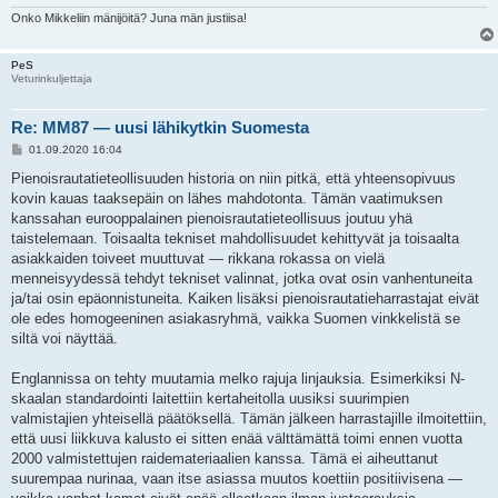
Onko Mikkeliin mänijöitä? Juna män justiisa!
PeS
Veturinkuljettaja
Re: MM87 — uusi lähikytkin Suomesta
V
01.09.2020 16:04
i
e
Pienoisrautatieteollisuuden historia on niin pitkä, että yhteensopivuus
s
kovin kauas taaksepäin on lähes mahdotonta. Tämän vaatimuksen
t
i
kanssahan eurooppalainen pienoisrautatieteollisuus joutuu yhä
taistelemaan. Toisaalta tekniset mahdollisuudet kehittyvät ja toisaalta
asiakkaiden toiveet muuttuvat — rikkana rokassa on vielä
menneisyydessä tehdyt tekniset valinnat, jotka ovat osin vanhentuneita
ja/tai osin epäonnistuneita. Kaiken lisäksi pienoisrautatieharrastajat eivät
ole edes homogeeninen asiakasryhmä, vaikka Suomen vinkkelistä se
siltä voi näyttää.
Englannissa on tehty muutamia melko rajuja linjauksia. Esimerkiksi N-
skaalan standardointi laitettiin kertaheitolla uusiksi suurimpien
valmistajien yhteisellä päätöksellä. Tämän jälkeen harrastajille ilmoitettiin,
että uusi liikkuva kalusto ei sitten enää välttämättä toimi ennen vuotta
2000 valmistettujen raidemateriaalien kanssa. Tämä ei aiheuttanut
suurempaa nurinaa, vaan itse asiassa muutos koettiin positiivisena —