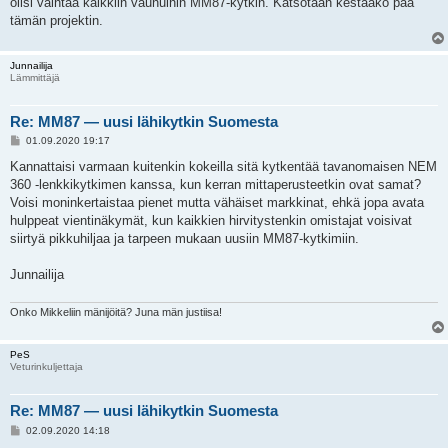
olisi vaihtaa kaikkiin vaunuihin MM87-kytkin. Katsotaan kestääkö pää
tämän projektin.
Junnailija
Lämmittäjä
Re: MM87 — uusi lähikytkin Suomesta
V
01.09.2020 19:17
i
e
Kannattaisi varmaan kuitenkin kokeilla sitä kytkentää tavanomaisen NEM
s
360 -lenkkikytkimen kanssa, kun kerran mittaperusteetkin ovat samat?
t
i
Voisi moninkertaistaa pienet mutta vähäiset markkinat, ehkä jopa avata
hulppeat vientinäkymät, kun kaikkien hirvitystenkin omistajat voisivat
siirtyä pikkuhiljaa ja tarpeen mukaan uusiin MM87-kytkimiin.
Junnailija
Onko Mikkeliin mänijöitä? Juna män justiisa!
PeS
Veturinkuljettaja
Re: MM87 — uusi lähikytkin Suomesta
V
02.09.2020 14:18
i