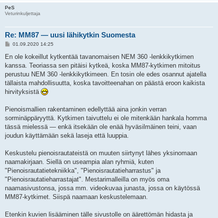
PeS
Veturinkuljettaja
Re: MM87 — uusi lähikytkin Suomesta
V
01.09.2020 14:25
i
e
En ole kokeillut kytkentää tavanomaisen NEM 360 -lenkkikytkimen
s
kanssa. Teoriassa sen pitäisi kytkeä, koska MM87-kytkimen mitoitus
t
i
perustuu NEM 360 -lenkkikytkimeen. En tosin ole edes osannut ajatella
tällaista mahdollisuutta, koska tavoitteenahan on päästä eroon kaikista
hirvityksistä
Pienoismallien rakentaminen edellyttää aina jonkin verran
sorminäppäryyttä. Kytkimen taivuttelu ei ole mitenkään hankala homma
tässä mielessä — enkä itsekään ole enää hyväsilmäinen teini, vaan
joudun käyttämään sekä laseja että luuppia.
Keskustelu pienoisrautateistä on muuten siirtynyt lähes yksinomaan
naamakirjaan. Siellä on useampia alan ryhmiä, kuten
"Pienoisrautatietekniikka", "Pienoisrautatieharrastus" ja
"Pienoisrautatieharrastajat". Mestarimalleilla on myös oma
naamasivustonsa, jossa mm. videokuvaa junasta, jossa on käytössä
MM87-kytkimet. Siispä naamaan keskustelemaan.
Etenkin kuvien lisääminen tälle sivustolle on äärettömän hidasta ja