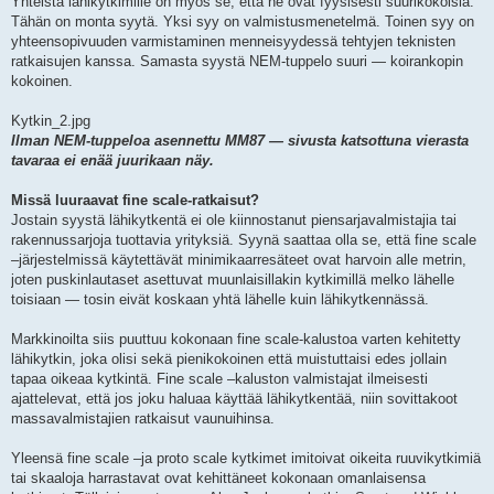
Yhteistä lähikytkimille on myös se, että ne ovat fyysisesti suurikokoisia.
Tähän on monta syytä. Yksi syy on valmistusmenetelmä. Toinen syy on
yhteensopivuuden varmistaminen menneisyydessä tehtyjen teknisten
ratkaisujen kanssa. Samasta syystä NEM-tuppelo suuri — koirankopin
kokoinen.
Kytkin_2.jpg
Ilman NEM-tuppeloa asennettu MM87 — sivusta katsottuna vierasta
tavaraa ei enää juurikaan näy.
Missä luuraavat fine scale-ratkaisut?
Jostain syystä lähikytkentä ei ole kiinnostanut piensarjavalmistajia tai
rakennussarjoja tuottavia yrityksiä. Syynä saattaa olla se, että fine scale
–järjestelmissä käytettävät minimikaarresäteet ovat harvoin alle metrin,
joten puskinlautaset asettuvat muunlaisillakin kytkimillä melko lähelle
toisiaan — tosin eivät koskaan yhtä lähelle kuin lähikytkennässä.
Markkinoilta siis puuttuu kokonaan fine scale-kalustoa varten kehitetty
lähikytkin, joka olisi sekä pienikokoinen että muistuttaisi edes jollain
tapaa oikeaa kytkintä. Fine scale –kaluston valmistajat ilmeisesti
ajattelevat, että jos joku haluaa käyttää lähikytkentää, niin sovittakoot
massavalmistajien ratkaisut vaunuihinsa.
Yleensä fine scale –ja proto scale kytkimet imitoivat oikeita ruuvikytkimiä
tai skaaloja harrastavat ovat kehittäneet kokonaan omanlaisensa