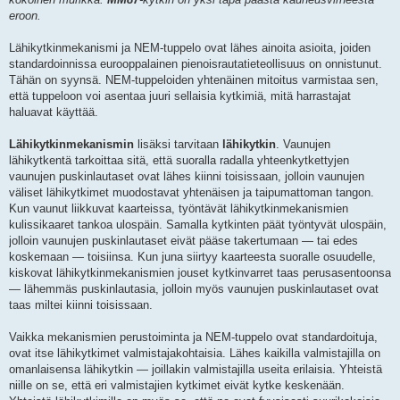
eroon.
Lähikytkinmekanismi ja NEM-tuppelo ovat lähes ainoita asioita, joiden
standardoinnissa eurooppalainen pienoisrautatieteollisuus on onnistunut.
Tähän on syynsä. NEM-tuppeloiden yhtenäinen mitoitus varmistaa sen,
että tuppeloon voi asentaa juuri sellaisia kytkimiä, mitä harrastajat
haluavat käyttää.
Lähikytkinmekanismin
lisäksi tarvitaan
lähikytkin
. Vaunujen
lähikytkentä tarkoittaa sitä, että suoralla radalla yhteenkytkettyjen
vaunujen puskinlautaset ovat lähes kiinni toisissaan, jolloin vaunujen
väliset lähikytkimet muodostavat yhtenäisen ja taipumattoman tangon.
Kun vaunut liikkuvat kaarteissa, työntävät lähikytkinmekanismien
kulissikaaret tankoa ulospäin. Samalla kytkinten päät työntyvät ulospäin,
jolloin vaunujen puskinlautaset eivät pääse takertumaan — tai edes
koskemaan — toisiinsa. Kun juna siirtyy kaarteesta suoralle osuudelle,
kiskovat lähikytkinmekanismien jouset kytkinvarret taas perusasentoonsa
— lähemmäs puskinlautasia, jolloin myös vaunujen puskinlautaset ovat
taas miltei kiinni toisissaan.
Vaikka mekanismien perustoiminta ja NEM-tuppelo ovat standardoituja,
ovat itse lähikytkimet valmistajakohtaisia. Lähes kaikilla valmistajilla on
omanlaisensa lähikytkin — joillakin valmistajilla useita erilaisia. Yhteistä
niille on se, että eri valmistajien kytkimet eivät kytke keskenään.