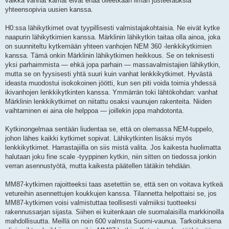
vaikka vanhat kamat eivät enää olleetkaan ilman justeerauksia
yhteensopivia uusien kanssa.
H0:ssa lähikytkimet ovat tyypillisesti valmistajakohtaisia. Ne eivät kytke
naapurin lähikytkimien kanssa. Märklinin lähikytkin taitaa olla ainoa, joka
on suunniteltu kytkemään yhteen vanhojen NEM 360 -lenkkikytkimien
kanssa. Tämä onkin Märklinin lähikytkimen heikkous. Se on teknisesti
yksi parhaimmista — ehkä jopa parhain — massavalmistajien lähikytkin,
mutta se on fyysisesti yhtä suuri kuin vanhat lenkkikytkimet. Hyvästä
ideasta muodostui isokokoinen jöötti, kun sen piti voida toimia yhdessä
ikivanhojen lenkkikytkinten kanssa. Ymmärrän toki lähtökohdan: vanhat
Märklinin lenkkikytkimet on niitattu osaksi vaunujen rakenteita. Niiden
vaihtaminen ei aina ole helppoa — joillekin jopa mahdotonta.
Kytkinongelmaa sentään liudentaa se, että on olemassa NEM-tuppelo,
johon lähes kaikki kytkimet sopivat. Lähikytkinten lisäksi myös
lenkkikytkimet. Harrastajiilla on siis mistä valita. Jos kaikesta huolimatta
halutaan joku fine scale -tyyppinen kytkin, niin sitten on tiedossa jonkin
verran asennustyötä, mutta kaikesta päätellen tätäkin tehdään.
MM87-kytkimen rajoitteeksi taas asetettiin se, että sen on voitava kytkeä
vetureihin asennettujen koukkujen kanssa. Tilannetta helpottaisi se, jos
MM87-kytkimen voisi valmistuttaa teollisesti valmiiksi tuotteeksi
rakennussarjan sijasta. Siihen ei kuitenkaan ole suomalaisilla markkinoilla
mahdollisuutta. Meillä on noin 600 valmsta Suomi-vaunua. Tarkoituksena