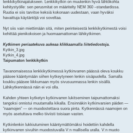
lenkkikytkinajatukseen. Lenkkikytkin on muutenkin hyvä lähtökohta
kehitystyölle: sen perusmitat on määritelty NEM 360 –standardissa.
Ruutia ei siis tarvitse keksiä kokonaan uudestaan, vaan hyväksi
havaittuja käytäntöjä voi soveltaa.
Nyt siis vain miettimään sitä, miten perinteisestä lenkkikytkimestä voisi
kehittää pienikokoisen ja huomaamattoman lähikytkimen.
Kytkimen periaatekuva aukeaa klikkaamalla liitetiedostoja.
Kytkin_3.jpg
Kytkin_4.jpg
Taipumaton lenkkikytkin
Tavanomaisessa lenkkikytkimessä kytkinvarren päässä oleva koukku
pääsee kääntymään siihen kytkeytyneen lenkin sisäpuolella. Samalla
koukku pääsee liikkumaan myös sivusuunnassa lenkin sisällä.
Lähikytkennässä näin ei voi olla.
Kahden yhteen kytketyn kytkinvarren lukitseminen taipumattomaksi
tangoksi onnistui muutamalla kikalla. Ensinnäkin kytkinvarsien päiden —
”naamojen” — on muodostettava suora pinta. Kytkennässä naamojen on
myös asetuttava melko tiiviisti toisiaan vasten.
Kytkinlenkin lukkiutuminen kääntymättömäksi hoidettiin kahdella
kytkinvarren sivuihin muodostuvalla V:n mallisella uralla. V:n muoto