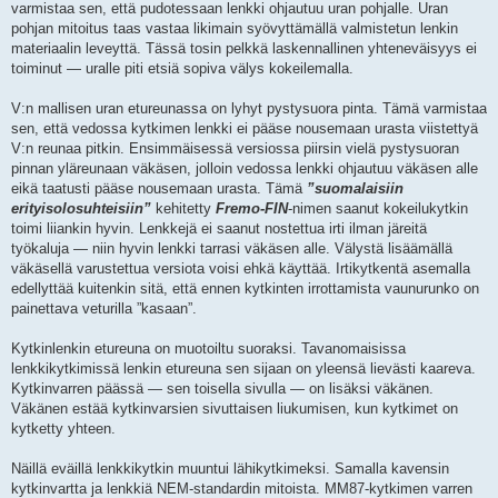
varmistaa sen, että pudotessaan lenkki ohjautuu uran pohjalle. Uran
pohjan mitoitus taas vastaa likimain syövyttämällä valmistetun lenkin
materiaalin leveyttä. Tässä tosin pelkkä laskennallinen yhteneväisyys ei
toiminut — uralle piti etsiä sopiva välys kokeilemalla.
V:n mallisen uran etureunassa on lyhyt pystysuora pinta. Tämä varmistaa
sen, että vedossa kytkimen lenkki ei pääse nousemaan urasta viistettyä
V:n reunaa pitkin. Ensimmäisessä versiossa piirsin vielä pystysuoran
pinnan yläreunaan väkäsen, jolloin vedossa lenkki ohjautuu väkäsen alle
eikä taatusti pääse nousemaan urasta. Tämä
”suomalaisiin
erityisolosuhteisiin”
kehitetty
Fremo-FIN
-nimen saanut kokeilukytkin
toimi liiankin hyvin. Lenkkejä ei saanut nostettua irti ilman järeitä
työkaluja — niin hyvin lenkki tarrasi väkäsen alle. Välystä lisäämällä
väkäsellä varustettua versiota voisi ehkä käyttää. Irtikytkentä asemalla
edellyttää kuitenkin sitä, että ennen kytkinten irrottamista vaunurunko on
painettava veturilla ”kasaan”.
Kytkinlenkin etureuna on muotoiltu suoraksi. Tavanomaisissa
lenkkikytkimissä lenkin etureuna sen sijaan on yleensä lievästi kaareva.
Kytkinvarren päässä — sen toisella sivulla — on lisäksi väkänen.
Väkänen estää kytkinvarsien sivuttaisen liukumisen, kun kytkimet on
kytketty yhteen.
Näillä eväillä lenkkikytkin muuntui lähikytkimeksi. Samalla kavensin
kytkinvartta ja lenkkiä NEM-standardin mitoista. MM87-kytkimen varren