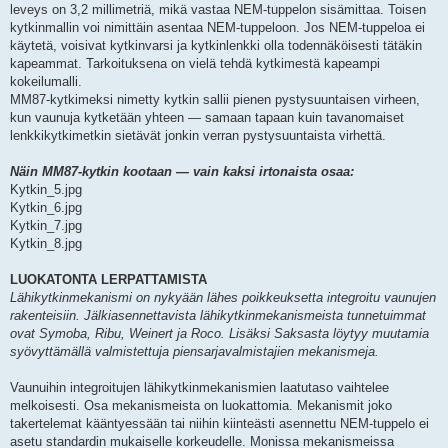
leveys on 3,2 millimetriä, mikä vastaa NEM-tuppelon sisämittaa. Toisen
kytkinmallin voi nimittäin asentaa NEM-tuppeloon. Jos NEM-tuppeloa ei
käytetä, voisivat kytkinvarsi ja kytkinlenkki olla todennäköisesti tätäkin
kapeammat. Tarkoituksena on vielä tehdä kytkimestä kapeampi
kokeilumalli.
MM87-kytkimeksi nimetty kytkin sallii pienen pystysuuntaisen virheen,
kun vaunuja kytketään yhteen — samaan tapaan kuin tavanomaiset
lenkkikytkimetkin sietävät jonkin verran pystysuuntaista virhettä.
Näin MM87-kytkin kootaan — vain kaksi irtonaista osaa:
Kytkin_5.jpg
Kytkin_6.jpg
Kytkin_7.jpg
Kytkin_8.jpg
LUOKATONTA LERPATTAMISTA
Lähikytkinmekanismi on nykyään lähes poikkeuksetta integroitu vaunujen
rakenteisiin. Jälkiasennettavista lähikytkinmekanismeista tunnetuimmat
ovat Symoba, Ribu, Weinert ja Roco. Lisäksi Saksasta löytyy muutamia
syövyttämällä valmistettuja piensarjavalmistajien mekanismeja.
Vaunuihin integroitujen lähikytkinmekanismien laatutaso vaihtelee
melkoisesti. Osa mekanismeista on luokattomia. Mekanismit joko
takertelemat kääntyessään tai niihin kiinteästi asennettu NEM-tuppelo ei
asetu standardin mukaiselle korkeudelle. Monissa mekanismeissa