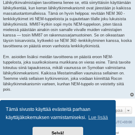
e
Lähikytkinvalmistajien tavoitteena lienee se, että siirryttäisiin käyttämään
s
lähikytkentää, kun kerran lähikytkinmekanismit ovat järestään jo kaikissa
t
i
massatuotantomalleissa. Tämä on hyvin helppoa: revitään NEM 360 -
lenkkikytkimet irti NEM-tuppeloista ja sujautetaan tilalle joku lukuisista
lähikytkimistä. MM87-kytkin sopii myös NEM-tuppeloon, joten tässä
mielessä päästään ainakin osin samalle viivalle muiden valmistajien
kanssa — tosin MM87 on rakennussarjamuotoinen. Se on oikeastaan
täysin toisarvoista, kytkeekö se NEM 360 -lenkkikytminen kanssa, koska
tavoitteena on päästä eroon vanhoista lenkkikytkimistä.
Em. asioiden lisäksi meidän tavoitteena on päästä eroon NEM-
tuppelosta, joka suurikokoisena murikkana on vieras esine. Tämä tavoite
toteutuu siinä tapauksessa, mikäli vaunussa on Symoban valmistama
lähikytkinmekanismi. Kaikissa Mestarimallien vaunuissa sellainen on.
Teemme vielä sellaisen kytkinversion, joka voidaan kiinnittää Rocon
lähikytkinmekanismin varteen, kunhan NEM-tuppelo on veistetty siitä
pois.
7 viestiä • Sivu
1
/
1
Tämä sivusto käyttää evästeitä parhaan
Hyppää
käyttäjäkokemuksen varmistamiseksi.
Lue lisää
Suomalainen pienoisrautatiefoorumi
Kaikki ajat ovat
UTC+03:00
Selvä!
Keskustelufoorumin ohjelmisto
phpBB
® Forum Software © phpBB Limited