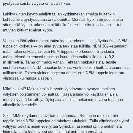
pystysuuntaista välystä on aivan liikaa.
Lähikytkinten käyttö edellyttää lähikytkinmekanismeilta kuitenkin
kohtuullista pystysuuntaista tarkkuutta. Moni lähikytkin on suunniteltu
siten, että kytkinkorkeuden pitää olla ”oikea” — siis kohdallaan — tai
muuten kytkimet eivät kytke.
Vaunujen lähikytkinmekanismien kytkinkorkeus — eli käytännössä NEM-
tuppelon korkeus — on aina syytä tarkistaa tulkilla. NEM 362 –standardi
määrittelee selväsanaisesti NEM-tuppelon korkeuden. Standardin
määrittelemä toleranssi tuppelon korkeuden vaihtelulle on
+/- 0,2
millimetriä
. Tämä on melko vähän. Tehtaan pakkauksista radalle
nostetun vaunun NEM-tuppelon korkeus voi kuitenkin heittää useammalla
millimetrillä. Toinen yleinen ongelma on se, että NEM-tuppelo lerpattaa
viistossa kulmassa alaspäin.
Mikä avuksi? Mekanismiin liittyvän kytkinvarren pystysuuntaisen
välyksen poistaminen voi auttaa. Tässä apuna voi käyttää erilaisia
muovilevyistä leikattuja täytepalasia, joilla mekanismin varsi topataan
oikealle korkeudelle.
Siksi MM87-kytkimen sovittaminen suoraan Symoban mekanismin
tappiin ilman NEM-tuppeloa on mitoitettu tiukaksi. Tällä eliminoidaan yksi
väljyys. Sovittaminen edellyttää Symoban asennustapin ohentamista
hiomalla, jotta kytkinvarsi asentuisi tiukasti tapin ympärille.