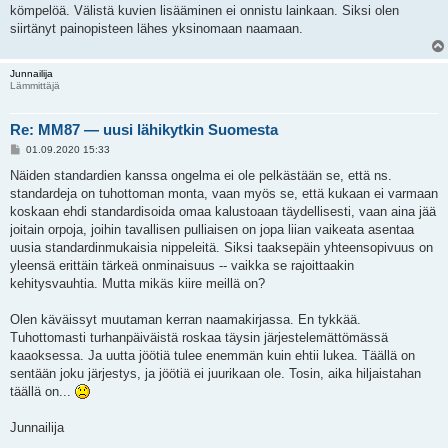
kömpelöä. Välistä kuvien lisääminen ei onnistu lainkaan. Siksi olen
siirtänyt painopisteen lähes yksinomaan naamaan.
Junnailija
Lämmittäjä
Re: MM87 — uusi lähikytkin Suomesta
V
01.09.2020 15:33
i
e
Näiden standardien kanssa ongelma ei ole pelkästään se, että ns.
s
standardeja on tuhottoman monta, vaan myös se, että kukaan ei varmaan
t
i
koskaan ehdi standardisoida omaa kalustoaan täydellisesti, vaan aina jää
joitain orpoja, joihin tavallisen pulliaisen on jopa liian vaikeata asentaa
uusia standardinmukaisia nippeleitä. Siksi taaksepäin yhteensopivuus on
yleensä erittäin tärkeä onminaisuus -- vaikka se rajoittaakin
kehitysvauhtia. Mutta mikäs kiire meillä on?
Olen käväissyt muutaman kerran naamakirjassa. En tykkää.
Tuhottomasti turhanpäiväistä roskaa täysin järjestelemättömässä
kaaoksessa. Ja uutta jöötiä tulee enemmän kuin ehtii lukea. Täällä on
sentään joku järjestys, ja jöötiä ei juurikaan ole. Tosin, aika hiljaistahan
täällä on...
Junnailija