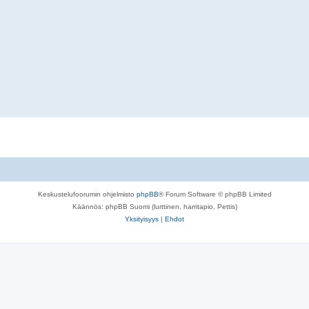
Keskustelufoorumin ohjelmisto
phpBB
® Forum Software © phpBB Limited
Käännös: phpBB Suomi (lurttinen, harritapio, Pettis)
Yksityisyys
|
Ehdot