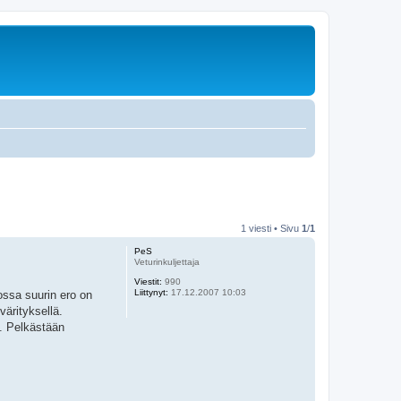
1 viesti • Sivu
1
/
1
PeS
Veturinkuljettaja
Viestit:
990
Liittynyt:
17.12.2007 10:03
jossa suurin ero on
ärityksellä.
a. Pelkästään