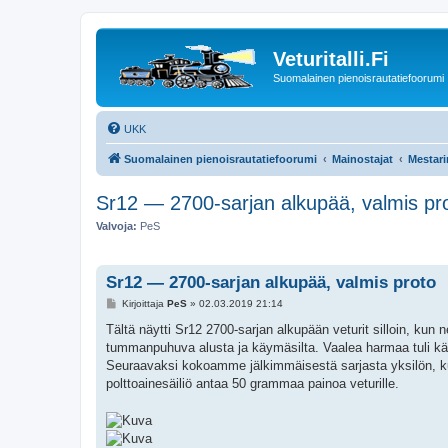
Veturitalli.Fi
Suomalainen pienoisrautatiefoorumi
UKK
Suomalainen pienoisrautatiefoorumi
Mainostajat
Mestari
Sr12 — 2700-sarjan alkupää, valmis pr
Valvoja:
PeS
Sr12 — 2700-sarjan alkupää, valmis proto
V
Kirjoittaja
PeS
»
02.03.2019 21:14
i
e
Tältä näytti Sr12 2700-sarjan alkupään veturit silloin, kun 
s
tummanpuhuva alusta ja käymäsilta. Vaalea harmaa tuli käyt
t
i
Seuraavaksi kokoamme jälkimmäisestä sarjasta yksilön, kut
polttoainesäiliö antaa 50 grammaa painoa veturille.