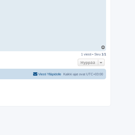
Y
l
1 viesti • Sivu
1
/
1
ö
s
Hyppää
Viesti Ylläpidolle
Kaikki ajat ovat
UTC+03:00