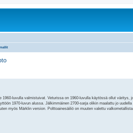
mallit
oto
ne 1960-luvulla valmistuivat. Veturissa on 1960-luvulla käytössä ollut väritys, 
töön 1970-luvun alussa. Jälkimmäinen 2700-sarja olikin maalattu jo uudella v
en myös Märklin version. Polttoainesäiliö on muuten valettu valkometallist