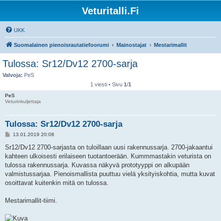
Veturitalli.Fi
UKK
Suomalainen pienoisrautatiefoorumi
Mainostajat
Mestarimallit
Tulossa: Sr12/Dv12 2700-sarja
Valvoja:
PeS
1 viesti • Sivu
1
/
1
PeS
Veturinkuljettaja
Tulossa: Sr12/Dv12 2700-sarja
V
13.01.2019 20:08
i
e
Sr12/Dv12 2700-sarjasta on tuloillaan uusi rakennussarja. 2700-jakaantui
s
kahteen ulkoisesti erilaiseen tuotantoerään. Kummmastakin veturista on
t
i
tulossa rakennussarja. Kuvassa näkyvä prototyyppi on alkupään
valmistussarjaa. Pienoismallista puuttuu vielä yksityiskohtia, mutta kuvat
osoittavat kuitenkin mitä on tulossa.
Mestarimallit-tiimi.