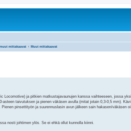
 muut mittakaavat
Muut mittakaavat
tric Locomotive) ja pitkien matkustajavaunujen kanssa vaihteeseen, jossa yksi
90-asteen taivutuksen ja pienen väkäsen avulla (mitat jotain 0,3-0,5 mm). Kävin
in. Pienen pinsettityön ja suurennuslasin avun jälkeen sain hakasen/väkäsen 
sa nosti johtimen ylös. Se ei ehkä ollut kunnolla kiinni.