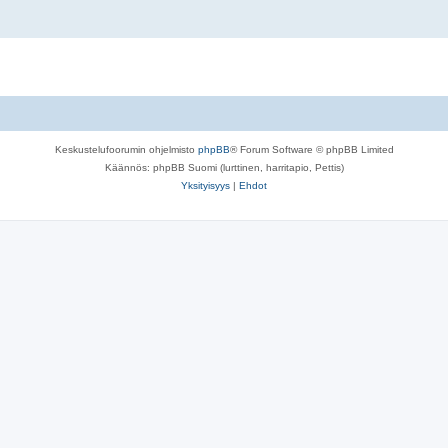
Keskustelufoorumin ohjelmisto
phpBB
® Forum Software © phpBB Limited
Käännös: phpBB Suomi (lurttinen, harritapio, Pettis)
Yksityisyys
|
Ehdot