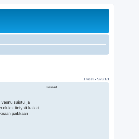
1 viesti • Sivu
1
/
1
tressart
 vaunu suistui ja
 aluksi tietysti kaikki
oikeaan paikkaan