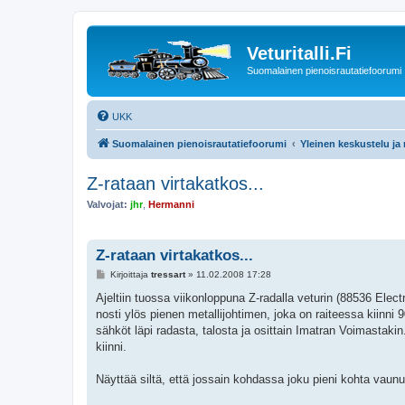
Veturitalli.Fi
Suomalainen pienoisrautatiefoorumi
UKK
Suomalainen pienoisrautatiefoorumi
Yleinen keskustelu ja
Z-rataan virtakatkos...
Valvojat:
jhr
,
Hermanni
Z-rataan virtakatkos...
V
Kirjoittaja
tressart
»
11.02.2008 17:28
i
e
Ajeltiin tuossa viikonloppuna Z-radalla veturin (88536 Elec
s
nosti ylös pienen metallijohtimen, joka on raiteessa kiinni 
t
i
sähköt läpi radasta, talosta ja osittain Imatran Voimastak
kiinni.
Näyttää siltä, että jossain kohdassa joku pieni kohta vaunus