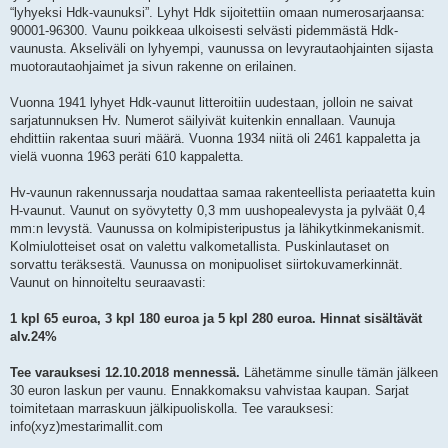
“lyhyeksi Hdk-vaunuksi”. Lyhyt Hdk sijoitettiin omaan numerosarjaansa:
90001-96300. Vaunu poikkeaa ulkoisesti selvästi pidemmästä Hdk-
vaunusta. Akseliväli on lyhyempi, vaunussa on levyrautaohjainten sijasta
muotorautaohjaimet ja sivun rakenne on erilainen.
Vuonna 1941 lyhyet Hdk-vaunut litteroitiin uudestaan, jolloin ne saivat
sarjatunnuksen Hv. Numerot säilyivät kuitenkin ennallaan. Vaunuja
ehdittiin rakentaa suuri määrä. Vuonna 1934 niitä oli 2461 kappaletta ja
vielä vuonna 1963 peräti 610 kappaletta.
Hv-vaunun rakennussarja noudattaa samaa rakenteellista periaatetta kuin
H-vaunut. Vaunut on syövytetty 0,3 mm uushopealevysta ja pylväät 0,4
mm:n levystä. Vaunussa on kolmipisteripustus ja lähikytkinmekanismit.
Kolmiulotteiset osat on valettu valkometallista. Puskinlautaset on
sorvattu teräksestä. Vaunussa on monipuoliset siirtokuvamerkinnät.
Vaunut on hinnoiteltu seuraavasti:
1 kpl 65 euroa, 3 kpl 180 euroa ja 5 kpl 280 euroa. Hinnat sisältävät
alv.24%
Tee varauksesi 12.10.2018 mennessä.
Lähetämme sinulle tämän jälkeen
30 euron laskun per vaunu. Ennakkomaksu vahvistaa kaupan. Sarjat
toimitetaan marraskuun jälkipuoliskolla. Tee varauksesi:
info(xyz)mestarimallit.com