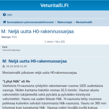
Veturitalli.Fi
UKK
Suomalainen pienoisrautatiefoorumi
Mainostajat
Mestarimallit
M: Neljä uutta H0-rakennussarjaa
Valvoja:
PeS
1 viesti • Sivu
1
/
1
PeS
Veturinkuljettaja
M: Neljä uutta H0-rakennussarjaa
V
03.10.2018 21:20
i
e
Mestarimallit julkaisee neljä uutta H0-rakennussarjaa.
s
t
i
"Lyhyt Hdk" eli Hv
Vanhoista H-vaunuista ryhdyttiin rakentamaan vuonna 1925 uudenlaisia
vaunuja. Niiden kantama haluttiin nostaa 16,5 tonniin. Vaunun alusta
vahvistettiin tukijänteellä sekä pylväitä ja pylväiden kiinnitystä
vahvistettiin. Vaunu sai uuden litteran Hdk. H-vaunusta tehty muunnos
poikkeaa kuitenkin selvästi tutummasta Hdk-vaunusta. Vaunu on 380 mm
lyhyempi kuin tunnetumpi Hdk. Vaunua voikin hyvällä syyllä kutsua