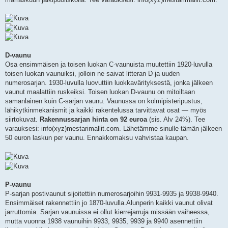
D-vaunu
Osa ensimmäisen ja toisen luokan C-vaunuista muutettiin 1920-luvulla
toisen luokan vaunuiksi, jolloin ne saivat litteran D ja uuden
numerosarjan. 1930-luvulla luovuttiin luokkavärityksestä, jonka jälkeen
vaunut maalattiin ruskeiksi. Toisen luokan D-vaunu on mitoiltaan
samanlainen kuin C-sarjan vaunu. Vaunussa on kolmipisteripustus,
lähikytkinmekanismit ja kaikki rakentelussa tarvittavat osat — myös
siirtokuvat.
Rakennussarjan hinta on 92 euroa
(sis. Alv 24%). Tee
varauksesi: info(xyz)mestarimallit.com. Lähetämme sinulle tämän jälkeen
50 euron laskun per vaunu. Ennakkomaksu vahvistaa kaupan.
P-vaunu
P-sarjan postivaunut sijoitettiin numerosarjoihin 9931-9935 ja 9938-9940.
Ensimmäiset rakennettiin jo 1870-luvulla.Alunperin kaikki vaunut olivat
jarruttomia. Sarjan vaunuissa ei ollut kierrejarruja missään vaiheessa,
mutta vuonna 1938 vaunuihin 9933, 9935, 9939 ja 9940 asennettiin