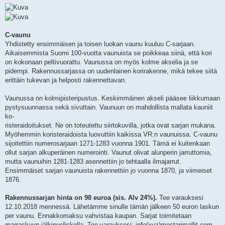
C-vaunu
Yhdistetty ensimmäisen ja toisen luokan vaunu kuuluu C-sarjaan.
Aikaisemmista Suomi 100-vuotta vaunuista se poikkeaa siinä, että kori
on kokonaan peltivuorattu. Vaunussa on myös kolme akselia ja se
pidempi. Rakennussarjassa on uudenlainen korirakenne, mikä tekee siitä
erittäin tukevan ja helposti rakennettavan.
Vaunussa on kolmipisteripustus. Keskimmäinen akseli pääsee liikkumaan
pystysuunnassa sekä sivuttain. Vaunuun on mahdollista mallata kauniit
ko-
risteraidoitukset. Ne on toteutettu siirtokuvilla, jotka ovat sarjan mukana.
Myöhemmin koristeraidoista luovuttiin kaikissa VR:n vaunuissa. C-vaunu
sijoitettiin numerosarjaan 1271-1283 vuonna 1901. Tämä ei kuitenkaan
ollut sarjan alkuperäinen numerointi. Vaunut olivat alunperin jarruttomia,
mutta vaunuihin 1281-1283 asennettiin jo tehtaalla ilmajarrut.
Ensimmäiset sarjan vaunuista rakennettiin jo vuonna 1870, ja viimeiset
1876.
Rakennussarjan hinta on 98 euroa (sis. Alv 24%).
Tee varauksesi
12.10.2018 mennessä. Lähetämme sinulle tämän jälkeen 50 euron laskun
per vaunu. Ennakkomaksu vahvistaa kaupan. Sarjat toimitetaan
marraskuun jälkipuoliskolla. Tee varauksesi: info(xyz)mestarimallit.com.