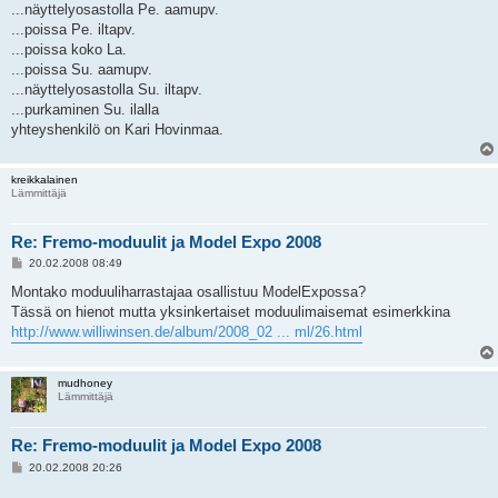
i
...näyttelyosastolla Pe. aamupv.
...poissa Pe. iltapv.
...poissa koko La.
...poissa Su. aamupv.
...näyttelyosastolla Su. iltapv.
...purkaminen Su. ilalla
yhteyshenkilö on Kari Hovinmaa.
kreikkalainen
Lämmittäjä
Re: Fremo-moduulit ja Model Expo 2008
V
20.02.2008 08:49
i
e
Montako moduuliharrastajaa osallistuu ModelExpossa?
s
Tässä on hienot mutta yksinkertaiset moduulimaisemat esimerkkina
t
i
http://www.williwinsen.de/album/2008_02 ... ml/26.html
mudhoney
Lämmittäjä
Re: Fremo-moduulit ja Model Expo 2008
V
20.02.2008 20:26
i
e