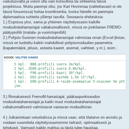
vaikutusvalta ja voisin olla vain konsultina tai sihteerina tässä
projektissa. Mutta parempi olisi, jos Kari Hovinmaa (valitettavasti ei ole
tässä foruumissa) hoitaa koordinointia, koska hänelle on parempia
diplomaatisia suhteita yllämpi tasolla. Seuraavia ehdotuksia:
1.) Expossa yksi, sama ja yhteinen näyttelyosasto kaikille
moduulirataharrastajat valtakunnallisesti, missä on jonkilainen FREMO-
päätyprofiili (matala- ja vuoristoprofiili)
2.) Pohjois-Suomen moduulirataharrastajat valmistaa oman (Excel-)listan,
missä on luotteltu kaikki mahdolliset pohjoismoduulien parametria
(kapalemäärä, pituus, asteeta kaaret, asemat, vaihteet, y.m.), esim.:
KOODI:
VALITSE KAIKKI
     5 kpl.  B88-profiili suora 1m/kpl.

     2 kpl. 2E00-profiili suora 0,8m/kpl.

     3 kpl.  F96-profiili kaari 30°/kpl.

     2 kpl.  E02-profiili vaihde 1,5m 15°/kpl.

     1 kpl.  E00-profiili 4-raide-asemaalue 5-osainen 5m yht. 

3.) Rinnakaisesti FremoM-harrastajat, pääkaupunkiseudun
moduulirataharrastajat ja kaiiki muut moduulirataharrastajat
valtakunnallisesti valmistavat vastavan moduulilistan.
4.) Julkaistetaan veturitalissa ja missä vaan, että tilatarve on arvioitu ja
voidaan suunnitela näyttelyosastomme tarkasti, optimaalisesti ja
tehokasti. Varmasti kaikki mahtuu ja tästä tulee hauskaa.