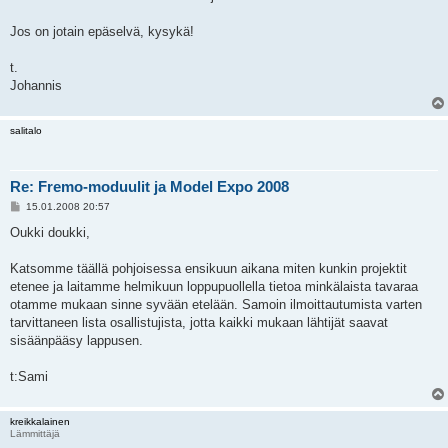
Jos on jotain epäselvä, kysykä!
t.
Johannis
salitalo
Re: Fremo-moduulit ja Model Expo 2008
V
15.01.2008 20:57
i
e
Oukki doukki,
s
t
i
Katsomme täällä pohjoisessa ensikuun aikana miten kunkin projektit
etenee ja laitamme helmikuun loppupuollella tietoa minkälaista tavaraa
otamme mukaan sinne syvään etelään. Samoin ilmoittautumista varten
tarvittaneen lista osallistujista, jotta kaikki mukaan lähtijät saavat
sisäänpääsy lappusen.
t:Sami
kreikkalainen
Lämmittäjä