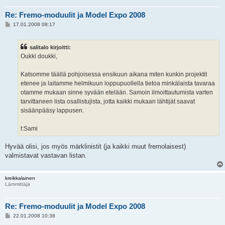
Re: Fremo-moduulit ja Model Expo 2008
V
17.01.2008 08:17
i
e
s
salitalo kirjoitti:
t
i
Oukki doukki,
Katsomme täällä pohjoisessa ensikuun aikana miten kunkin projektit
etenee ja laitamme helmikuun loppupuollella tietoa minkälaista tavaraa
otamme mukaan sinne syvään etelään. Samoin ilmoittautumista varten
tarvittaneen lista osallistujista, jotta kaikki mukaan lähtijät saavat
sisäänpääsy lappusen.
t:Sami
Hyvää olisi, jos myös märklinistit (ja kaikki muut fremolaisest)
valmistavat vastavan listan.
kreikkalainen
Lämmittäjä
Re: Fremo-moduulit ja Model Expo 2008
V
22.01.2008 10:38
i