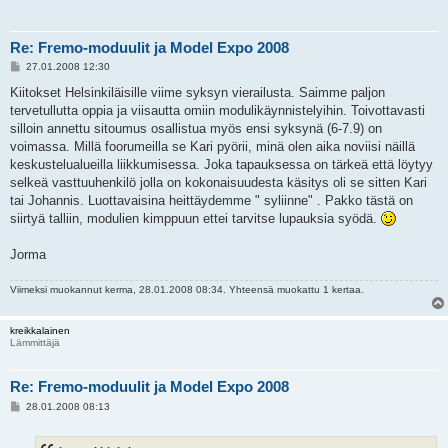
Re: Fremo-moduulit ja Model Expo 2008
V
27.01.2008 12:30
i
e
Kiitokset Helsinkiläisille viime syksyn vierailusta. Saimme paljon
s
tervetullutta oppia ja viisautta omiin modulikäynnistelyihin. Toivottavasti
t
i
silloin annettu sitoumus osallistua myös ensi syksynä (6-7.9) on
voimassa. Millä foorumeilla se Kari pyörii, minä olen aika noviisi näillä
keskustelualueilla liikkumisessa. Joka tapauksessa on tärkeä että löytyy
selkeä vasttuuhenkilö jolla on kokonaisuudesta käsitys oli se sitten Kari
tai Johannis. Luottavaisina heittäydemme " syliinne" . Pakko tästä on
siirtyä talliin, modulien kimppuun ettei tarvitse lupauksia syödä.
Jorma
Viimeksi muokannut
kerma
, 28.01.2008 08:34. Yhteensä muokattu 1 kertaa.
kreikkalainen
Lämmittäjä
Re: Fremo-moduulit ja Model Expo 2008
V
28.01.2008 08:13
i
e
s