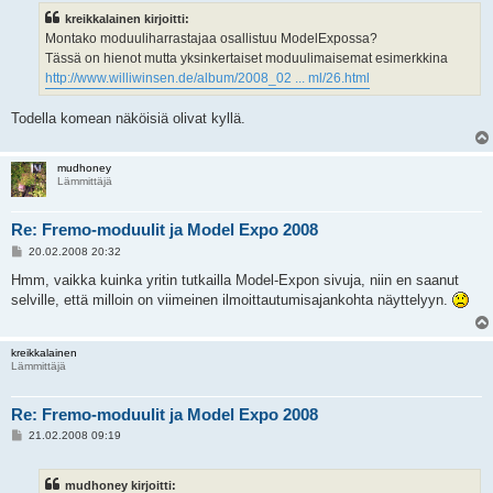
s
kreikkalainen kirjoitti:
t
i
Montako moduuliharrastajaa osallistuu ModelExpossa?
Tässä on hienot mutta yksinkertaiset moduulimaisemat esimerkkina
http://www.williwinsen.de/album/2008_02 ... ml/26.html
Todella komean näköisiä olivat kyllä.
mudhoney
Lämmittäjä
Re: Fremo-moduulit ja Model Expo 2008
V
20.02.2008 20:32
i
e
Hmm, vaikka kuinka yritin tutkailla Model-Expon sivuja, niin en saanut
s
selville, että milloin on viimeinen ilmoittautumisajankohta näyttelyyn.
t
i
kreikkalainen
Lämmittäjä
Re: Fremo-moduulit ja Model Expo 2008
V
21.02.2008 09:19
i
e
s
mudhoney kirjoitti:
t