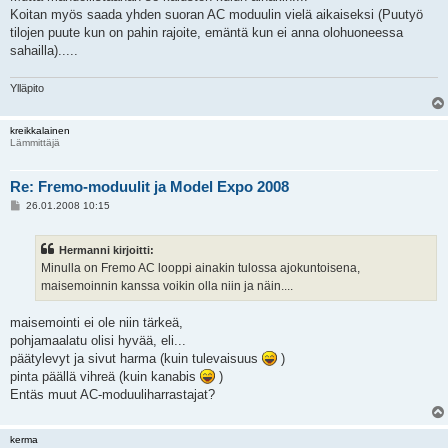
Koitan myös saada yhden suoran AC moduulin vielä aikaiseksi (Puutyö
tilojen puute kun on pahin rajoite, emäntä kun ei anna olohuoneessa
sahailla).....
Ylläpito
kreikkalainen
Lämmittäjä
Re: Fremo-moduulit ja Model Expo 2008
V
26.01.2008 10:15
i
e
s
Hermanni kirjoitti:
t
i
Minulla on Fremo AC looppi ainakin tulossa ajokuntoisena,
maisemoinnin kanssa voikin olla niin ja näin....
maisemointi ei ole niin tärkeä,
pohjamaalatu olisi hyvää, eli...
päätylevyt ja sivut harma (kuin tulevaisuus
)
pinta päällä vihreä (kuin kanabis
)
Entäs muut AC-moduuliharrastajat?
kerma