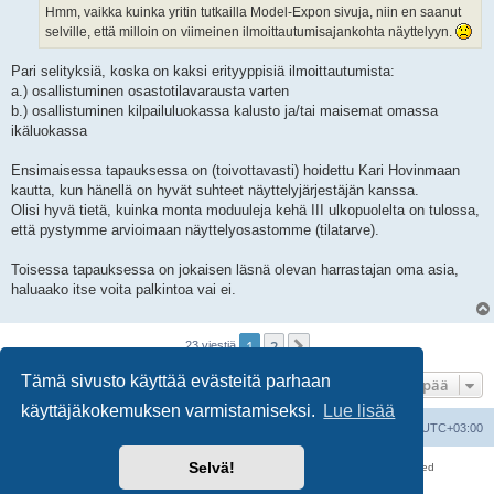
i
Hmm, vaikka kuinka yritin tutkailla Model-Expon sivuja, niin en saanut
selville, että milloin on viimeinen ilmoittautumisajankohta näyttelyyn.
Pari selityksiä, koska on kaksi erityyppisiä ilmoittautumista:
a.) osallistuminen osastotilavarausta varten
b.) osallistuminen kilpailuluokassa kalusto ja/tai maisemat omassa
ikäluokassa
Ensimaisessa tapauksessa on (toivottavasti) hoidettu Kari Hovinmaan
kautta, kun hänellä on hyvät suhteet näyttelyjärjestäjän kanssa.
Olisi hyvä tietä, kuinka monta moduuleja kehä III ulkopuolelta on tulossa,
että pystymme arvioimaan näyttelyosastomme (tilatarve).
Toisessa tapauksessa on jokaisen läsnä olevan harrastajan oma asia,
haluaako itse voita palkintoa vai ei.
1
2
Seuraava
23 viestiä
Tämä sivusto käyttää evästeitä parhaan
Hyppää
käyttäjäkokemuksen varmistamiseksi.
Lue lisää
Suomalainen pienoisrautatiefoorumi
Kaikki ajat ovat
UTC+03:00
Selvä!
Keskustelufoorumin ohjelmisto
phpBB
® Forum Software © phpBB Limited
Käännös: phpBB Suomi (lurttinen, harritapio, Pettis)