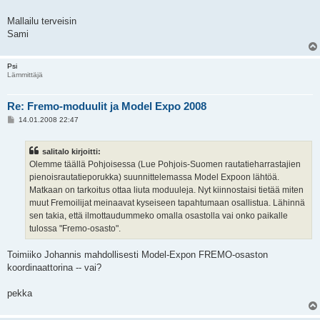
Mallailu terveisin
Sami
Psi
Lämmittäjä
Re: Fremo-moduulit ja Model Expo 2008
V
14.01.2008 22:47
i
e
s
salitalo kirjoitti:
t
i
Olemme täällä Pohjoisessa (Lue Pohjois-Suomen rautatieharrastajien
pienoisrautatieporukka) suunnittelemassa Model Expoon lähtöä.
Matkaan on tarkoitus ottaa liuta moduuleja. Nyt kiinnostaisi tietää miten
muut Fremoilijat meinaavat kyseiseen tapahtumaan osallistua. Lähinnä
sen takia, että ilmottaudummeko omalla osastolla vai onko paikalle
tulossa "Fremo-osasto".
Toimiiko Johannis mahdollisesti Model-Expon FREMO-osaston
koordinaattorina -- vai?
pekka