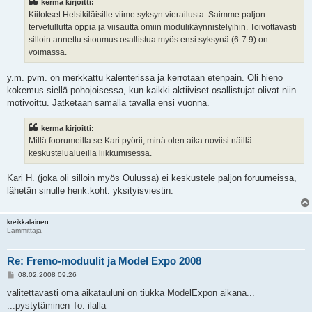
kerma kirjoitti:
t
i
Kiitokset Helsikiläisille viime syksyn vierailusta. Saimme paljon
tervetullutta oppia ja viisautta omiin modulikäynnistelyihin. Toivottavasti
silloin annettu sitoumus osallistua myös ensi syksynä (6-7.9) on
voimassa.
y.m. pvm. on merkkattu kalenterissa ja kerrotaan etenpain. Oli hieno
kokemus siellä pohojoisessa, kun kaikki aktiiviset osallistujat olivat niin
motivoittu. Jatketaan samalla tavalla ensi vuonna.
kerma kirjoitti:
Millä foorumeilla se Kari pyörii, minä olen aika noviisi näillä
keskustelualueilla liikkumisessa.
Kari H. (joka oli silloin myös Oulussa) ei keskustele paljon foruumeissa,
lähetän sinulle henk.koht. yksityisviestin.
kreikkalainen
Lämmittäjä
Re: Fremo-moduulit ja Model Expo 2008
V
08.02.2008 09:26
i
e
valitettavasti oma aikatauluni on tiukka ModelExpon aikana...
s
...pystytäminen To. ilalla
t