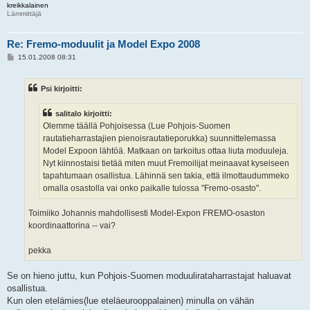
kreikkalainen
Lämmittäjä
Re: Fremo-moduulit ja Model Expo 2008
V
15.01.2008 08:31
i
e
s
Psi kirjoitti:
t
i
salitalo kirjoitti:
Olemme täällä Pohjoisessa (Lue Pohjois-Suomen
rautatieharrastajien pienoisrautatieporukka) suunnittelemassa
Model Expoon lähtöä. Matkaan on tarkoitus ottaa liuta moduuleja.
Nyt kiinnostaisi tietää miten muut Fremoilijat meinaavat kyseiseen
tapahtumaan osallistua. Lähinnä sen takia, että ilmottaudummeko
omalla osastolla vai onko paikalle tulossa "Fremo-osasto".
Toimiiko Johannis mahdollisesti Model-Expon FREMO-osaston
koordinaattorina -- vai?
pekka
Se on hieno juttu, kun Pohjois-Suomen moduulirataharrastajat haluavat
osallistua.
Kun olen etelämies(lue eteläeurooppalainen) minulla on vähän