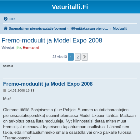
Veturitalli.Fi
UKK
Suomalainen pienoisrautatiefoorumi
H0-mittakaavan pienoisrautatiet
Moduulit
Fremo-moduulit ja Model Expo 2008
Valvojat:
jhr
,
Hermanni
1
2
Seuraava
23 viestiä
salitalo
Fremo-moduulit ja Model Expo 2008
V
14.01.2008 19:33
i
e
Moi!
s
t
i
Olemme täällä Pohjoisessa (Lue Pohjois-Suomen rautatieharrastajien
pienoisrautatieporukka) suunnittelemassa Model Expoon lähtöä. Matkaan
on tarkoitus ottaa liuta moduuleja. Nyt kiinnostaisi tietää miten muut
Fremoilijat meinaavat kyseiseen tapahtumaan osallistua. Lähinnä sen
takia, että ilmottaudummeko omalla osastolla vai onko paikalle tulossa
"Fremo-osasto".