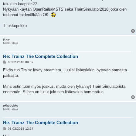
takaisin kaappiin??
Nykyään käytän OpenRails/MSTS sekä TrainSimulator2018 jotka olen
todennut raidenälkään OK.
T: okkopokko
j-boy
Matkustaja
Re: Trainz The Complete Collection
V
08.02.2018 09:39
i
e
Eikös tuo Trainz löydy steamista. Luulisi lisäosiakin löytyvän samasta
s
paikasta.
t
i
Minä ostin tuon myös joskus, mutta olen tykännyt Train Simulatorista
enemmän. Siihen on tullut jokunen lisäosakin hommattua.
okkopokko
Matkustaja
Re: Trainz The Complete Collection
V
08.02.2018 12:24
i
e