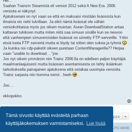
Hei...
s
Saahan Trainzin Steamistä eli versiot 2012 sekä A New Era. 2006
t
i
versiota ei näkynyt.
Ajatuksenani on nyt vaan se että en maksaisi mistään lisäosista kun
ilmaisia ois netti tulvillaan. Ja eikö nämä lisäosat ole vähän
versiokohtaisia myös jos oikein muistan. Auran DownloadStation antaa
kattavan tuloksen mutta miten niitä saa simuun sisälle kun se neuvoo
että vanhempien simuversioiden lisäosat on siirretty FTP-serverille. Yritin
etsiä tuota FTP serveriä mutta ei löydy tai sitten olen sokea ja tyhmä
.
Ja kuinka noi cdp-paketit oikeen puretaan ContentManagerilla?? Herjaa
vaan "unable to download...."jne.
Jos nyt oikein ymmärsin niin Trainz 2006:lla on edelleen paljon käyttäjiä
maailmanlaajuisesti mutta lisäosien asentamisesta on tehty ikäänkuin
tarkoituksella painajainen ajatuksena että ostakaa uusimpia versioita
Trainz sarjasta niin homma toimii...heeh
.
Joo....
okkopokko
3 viestiä • Sivu
1
/
1
Tämä sivusto käyttää evästeitä parhaan
Hyppää
käyttäjäkokemuksen varmistamiseksi.
Lue lisää
Suomalainen pienoisrautatiefoorumi
Kaikki ajat ovat
UTC+03:00