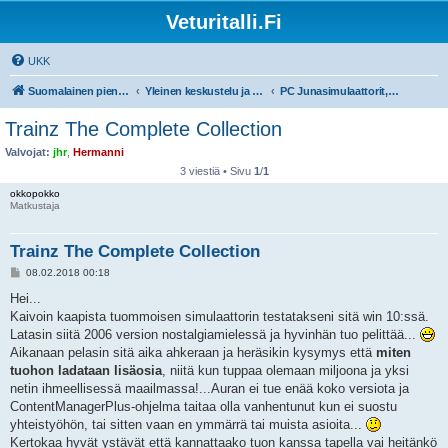
Veturitalli.Fi
UKK
Suomalainen pienoisrautatiefoorumi
Yleinen keskustelu ja muut mittakaavat
PC Junasimulaattorit, pelit ja ohjelmat
Trainz The Complete Collection
Valvojat:
jhr
,
Hermanni
3 viestiä • Sivu
1
/
1
okkopokko
Matkustaja
Trainz The Complete Collection
V
08.02.2018 00:18
i
e
Hei...
s
Kaivoin kaapista tuommoisen simulaattorin testatakseni sitä win 10:ssä.
t
i
Latasin siitä 2006 version nostalgiamielessä ja hyvinhän tuo pelittää...
Aikanaan pelasin sitä aika ahkeraan ja heräsikin kysymys että
miten
tuohon ladataan lisäosia
, niitä kun tuppaa olemaan miljoona ja yksi
netin ihmeellisessä maailmassa!...Auran ei tue enää koko versiota ja
ContentManagerPlus-ohjelma taitaa olla vanhentunut kun ei suostu
yhteistyöhön, tai sitten vaan en ymmärrä tai muista asioita...
Kertokaa hyvät ystävät että kannattaako tuon kanssa tapella vai heitänkö