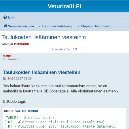
Veturitalli.Fi
UKK
Suomalainen pienoisrautatiefoorumi
Foorumin tiedotteet ja ohjeet
Ylläpidon tiedotteet ja foorumin ohjeet!
Taulukoiden lisääminen viesteihin
Valvoja:
Hermanni
2 viestiä • Sivu
1
/
1
mattih
Konduktööri
Taulukoiden lisääminen viesteihin
V
24.10.2017 02:20
i
e
Jos haluat lisätä keskusteluun taulukkomuotoista dataa, se on
s
mahdollista käyttämällä BBCode-tageja. Alla yksinkertainen esimerkki:
t
i
BBCode tagit:
KOODI:
VALITSE KAIKKI
[TABLE] - Aloittaa taulukon

[TR] - Aloittaa uuden rivin taulukkoon (table row)

[TD] - Aloittaa uuden solun taulukkoon (table data/cell)
