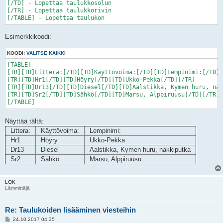
[/TD] - Lopettaa taulukkosolun

[/TR] - Lopettaa taulukkorivin

Esimerkkikoodi:
KOODI:
VALITSE KAIKKI
[TABLE]

[TR][TD]Littera:[/TD][TD]Käyttövoima:[/TD][TD]Lempinimi:[/TD][
[TR][TD]Hr1[/TD][TD]Höyry[/TD][TD]Ukko-Pekka[/TD][/TR]

[TR][TD]Dr13[/TD][TD]Diesel[/TD][TD]Aalstikka, Kymen huru, nak
[TR][TD]Sr2[/TD][TD]Sähkö[/TD][TD]Marsu, Alppiruusu[/TD][/TR]

Näyttää tältä:
Littera:
Käyttövoima:
Lempinimi:
Hr1
Höyry
Ukko-Pekka
Dr13
Diesel
Aalstikka, Kymen huru, nakkiputka
Sr2
Sähkö
Marsu, Alppiruusu
LOK
Lämmittäjä
Re: Taulukoiden lisääminen viesteihin
V
24.10.2017 04:35