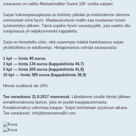
soravaunu on valittu Mestarimallien Suomi 100 -vuotta sarjaan.
Sarjan kokoonpanoajatusta on kehitety pitkään ja mielestämme olemme
onnistuneet siinä hyvin. Maalauskuntoon mallin saa muutaman tunnin
työskentelyn jälkeen. Tämä sopiikin hyvin vaunutyypille, jota saattoi olla
sorajunassa yli neljäkymmentä kappaletta.
Sarja on hinnoiteltu siten, että suurempia määriä hankittaessa sarjan
yksikköhinta on edullisempi. Hintaporrastus selviää seuraavasta:
1 kpl — hinta 48 euroa
3 kpl — hinta 134 euroa (kappalehinta 44,7)
5 kpl — hinta 209 euroa (kappalehinta 41,8)
10 kpl — hinta 389 euroa (kappalehinta 38,9)
Hinnat sisältävät alv 24%
Tee varauksesi 11.8.2017 mennessä
. Lähetämme sinulle tämän jälkeen
ennakkomaksuna laskun, joka on puolet kauppasummasta.
Ennakkomaksu vahvistaa kaupan. Sarjat toimitetaan syyskuun aikana.
Tee varauksesi: info(ät)mestarimallit.com.