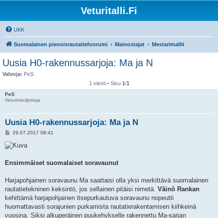
Veturitalli.Fi
UKK
Suomalainen pienoisrautatiefoorumi
Mainostajat
Mestarimallit
Uusia H0-rakennussarjoja: Ma ja N
Valvoja:
PeS
1 viesti • Sivu
1
/
1
PeS
Veturinkuljettaja
Uusia H0-rakennussarjoja: Ma ja N
V
29.07.2017 08:41
i
e
s
t
i
Ensimmäiset suomalaiset soravaunut
Harjapohjainen soravaunu Ma saattaisi olla yksi merkittävä suomalainen
rautatietekninen keksintö, jos sellainen pitäisi nimetä.
Väinö Rankan
kehittämä harjapohjainen itsepurkautuva soravaunu nopeutti
huomattavasti sorajunien purkamista rautatierakentamisen kiihkeinä
vuosina. Siksi alkuperäinen puukehykselle rakennettu Ma-sarjan