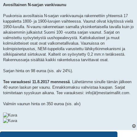
Avosiltainen N-sarjan vankivaunu
Puukorisia avosiltaisia N-sarjan vankivaunuja rakennettiin yhteensä 17
kappaletta 1800- ja 1900-luvujen vaihteessa. Vaunut olivat käytössä vielä
1950-luvulla. N-vaunu rakennetaan samalla yksinkertaisella tavalla kuin jo
aikaisemmin julkaistut Suomi 100 -vuotta sarjan vaunut. Sarjat on
valmstettu syövytetystä uushopealevystä. Kattokalusteet ja muut
kolmiulotteiset osat ovat valkometallivalua. Vaunuissa on
kolmipisteripustus, NEM-tuppelolla varustettu lähikytkinmekanismi ja
silkkipainetut siirtokuvat. Kalterit on syövytetty 0,2 mm:n teräksestä.
Rakennussarja sisältää kaikki rakentelussa tarvittavat osat.
Sarjan hinta on 98 euroa (sis. alv 24%).
Tee varauksesi 11.8.2017 mennessä
. Lähetämme sinulle tämän jälkeen
40 euron laskun per vaunu. Ennakkomaksu vahvistaa kaupan. Sarjat
toimitetaan syyskuun aikana. Tee varauksesi: info(ät)mestarimallit.com.
Valmiin vaunun hinta on 350 euroa (sis. alv)
1 viesti • Sivu
1
/
1