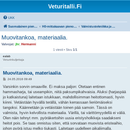
Veturitalli.Fi
UKK
Suomalainen pienoisrautatiefoorumi
H0-mittakaavan pienoisrautatiet
Valmistustekniikka ja työvälineet
Muovitankoa, materiaalia.
Valvojat:
jhr
,
Hermanni
1 viesti • Sivu
1
/
1
ealab
Veturinkuljettaja
Muovitankoa, materiaalia.
V
24.05.2016 09:49
i
e
Varsinkin sorvin omaaville. Ei maksa paljon: Otetaan entinen
s
hammasharja, tai useampikin, niitä paksumpikahvaisia. Aluksi (harjaspää
t
i
jo katkaistuna) laitetaan istukkaan, mahdollisimman heitottomasti, hyvin
kiinni. Vetäistään hyvällä terällä, vähän kerrassaan lieriömäiseksi
tangoksi. Käännetään ja vetäistään toinen pää samoin. Tässä on
valmista, hyvin kelvollista materiaalia. Värillä, tai värittömyydellä ei väliä.
Olen näin tehnyt mm. pyöräkertoihin uusia eristysholkkeja saadakseni
heitot pois. Se taas onnistuu siten, että sorvataan muovista eristeaihio,
johon pyörä istuu melko tiukasti. Laitetaan uudelleen pikaliimalla.