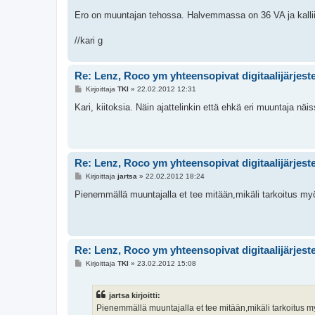
Ero on muuntajan tehossa. Halvemmassa on 36 VA ja kall
//kari g
Re: Lenz, Roco ym yhteensopivat digitaalijärjest
V
Kirjoittaja
TKI
»
22.02.2012 12:31
i
e
Kari, kiitoksia. Näin ajattelinkin että ehkä eri muuntaja näi
s
t
i
Re: Lenz, Roco ym yhteensopivat digitaalijärjest
V
Kirjoittaja
jartsa
»
22.02.2012 18:24
i
e
Pienemmällä muuntajalla et tee mitään,mikäli tarkoitus myö
s
t
i
Re: Lenz, Roco ym yhteensopivat digitaalijärjest
V
Kirjoittaja
TKI
»
23.02.2012 15:08
i
e
s
jartsa kirjoitti:
t
i
Pienemmällä muuntajalla et tee mitään,mikäli tarkoitus m