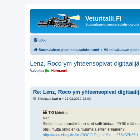
Veturitalli.Fi
Suomalainen pienoisrautatiefoorumi
UKK
Suomalainen pienoisrautatiefoorumi
H0-mittakaavan pienoi
Lenz, Roco ym yhteensopivat digitaalijä
Valvojat:
jhr
,
Hermanni
Re: Lenz, Roco ym yhteensopivat digitaalij
V
Kirjoittaja
kari-g
»
21.02.2012 22:03
i
e
s
TKI kirjoitti:
t
i
Kari
Siellä oli samannäköinen start setti hintaan 99.90 mitä er
olisi, mutta onko ehkä muuntaja sitten erilainen?
http://www.ebay.de/itm/ROCO-Digital-Sta ... 256c37b35d