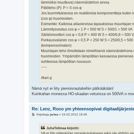
lämmöksi muuttuva) näennäistehon arvoa.
Pätöteho (P): P = S cos φ
Jos kuormituksessa on reaktiivisia komponentteja kuten i
(cos φ) huomioiden.
Esimerkki: Kaikissa allaolevissa tapauksissa muuntajan 
Lämmitysvastus cos φ = 1 P = 500 W S = 500/1 = 500 VA
Sähkömoottori cos φ = 0,8 P = 400 W S = 400/0,8 = 500 
Purkausvalaisin cos φ = 0,5 P = 250 W S = 250/0,5 = 500
(kompensoimaton)
Muuntajan teho ilmoitetaan nimellisenä näennäistehona n
huomioiden. Ympäristön lämpötilan kasvaessa pienenee 
suhteessa lämpötilan nousuun.
-----
//kari g
Nämä nyt ei liity pienoisrautateihin pätkääkään!
Kuinkahan monessa HO-skaalan veturissa on 500VA:n moo
Re: Lenz, Roco ym yhteensopivat digitaalijärjest
V
Kirjoittaja
jartsa
»
24.02.2012 18:49
i
e
s
JuhaTelimaa kirjoitti:
t
i
VA ei liity mitenkään virrankulutukseen eikä ole yhtään v