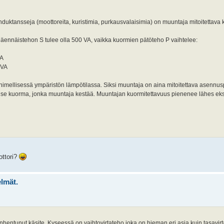
nduktansseja (moottoreita, kuristimia, purkausvalaisimia) on muuntaja mitoitettava
näennäistehon S tulee olla 500 VA, vaikka kuormien pätöteho P vaihtelee:
VA
 VA
imellisessä ympäristön lämpötilassa. Siksi muuntaja on aina mitoitettava asennus
se kuorma, jonka muuntaja kestää. Muuntajan kuormitettavuus pienenee lähes eks
ttori?
elmät.
anhentunut käsite. Kyseessä on vaihtovirtateho joka on hieman eri asia kuin tasavirt