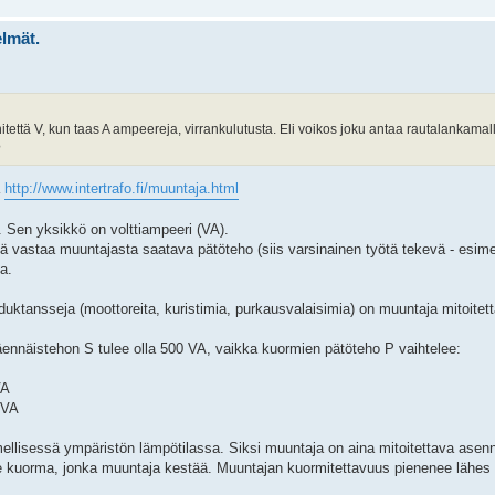
elmät.
tettä V, kun taas A ampeereja, virrankulutusta. Eli voikos joku antaa rautalankamall
?
ä
http://www.intertrafo.fi/muuntaja.html
 Sen yksikkö on volttiampeeri (VA).
tä vastaa muuntajasta saatava pätöteho (siis varsinainen työtä tekevä - esime
a.
duktansseja (moottoreita, kuristimia, purkausvalaisimia) on muuntaja mitoite
ennäistehon S tulee olla 500 VA, vaikka kuormien pätöteho P vaihtelee:
VA
 VA
ellisessä ympäristön lämpötilassa. Siksi muuntaja on aina mitoitettava asen
 kuorma, jonka muuntaja kestää. Muuntajan kuormitettavuus pienenee lähes 