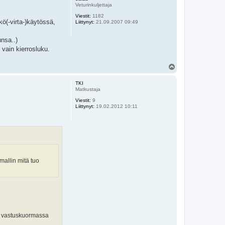
s
Veturinkuljettaja
Viestit:
1182
kö(-virta-)käytössä,
Liittynyt:
21.09.2007 09:49
nsa..)
 vain kierrosluku.
Y
l
ö
TKI
s
Matkustaja
Viestit:
9
Liittynyt:
19.02.2012 10:11
mallin mitä tuo
si vastuskuormassa