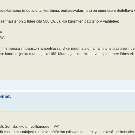
nduktansseja (moottoreita, kuristimia, purkausvalaisimia) on muuntaja mitoitettava
näennäistehon S tulee olla 500 VA, vaikka kuormien pätöteho P vaihtelee:
VA
 VA
imellisessä ympäristön lämpötilassa. Siksi muuntaja on aina mitoitettava asennus
se kuorma, jonka muuntaja kestää. Muuntajan kuormitettavuus pienenee lähes eks
elmät.
). Sen yksikkö on volttiampeeri (VA).
stä vastaa muuntajasta saatava pätöteho (siis varsinainen työtä tekevä - esimerkik