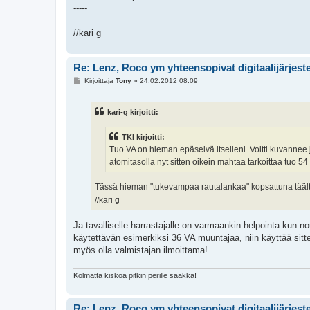
-----
//kari g
Re: Lenz, Roco ym yhteensopivat digitaalijärjest
V
Kirjoittaja
Tony
»
24.02.2012 08:09
i
e
s
kari-g kirjoitti:
t
i
TKI kirjoitti:
Tuo VA on hieman epäselvä itselleni. Voltti kuvannee j
atomitasolla nyt sitten oikein mahtaa tarkoittaa tuo 5
Tässä hieman "tukevampaa rautalankaa" kopsattuna tääl
//kari g
Ja tavalliselle harrastajalle on varmaankin helpointa kun n
käytettävän esimerkiksi 36 VA muuntajaa, niin käyttää sitt
myös olla valmistajan ilmoittama!
Kolmatta kiskoa pitkin perille saakka!
Re: Lenz, Roco ym yhteensopivat digitaalijärjest