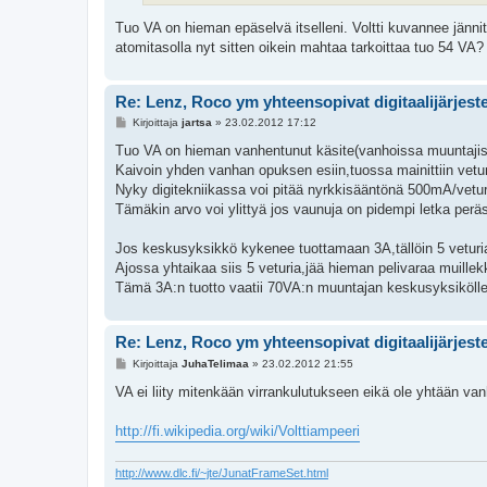
Tuo VA on hieman epäselvä itselleni. Voltti kuvannee jännit
atomitasolla nyt sitten oikein mahtaa tarkoittaa tuo 54 VA?
Re: Lenz, Roco ym yhteensopivat digitaalijärjest
V
Kirjoittaja
jartsa
»
23.02.2012 17:12
i
e
Tuo VA on hieman vanhentunut käsite(vanhoissa muuntajissa
s
Kaivoin yhden vanhan opuksen esiin,tuossa mainittiin vetur
t
i
Nyky digitekniikassa voi pitää nyrkkisääntönä 500mA/vetur
Tämäkin arvo voi ylittyä jos vaunuja on pidempi letka perä
Jos keskusyksikkö kykenee tuottamaan 3A,tällöin 5 vet
Ajossa yhtaikaa siis 5 veturia,jää hieman pelivaraa muillekkin
Tämä 3A:n tuotto vaatii 70VA:n muuntajan keskusyksikölle,o
Re: Lenz, Roco ym yhteensopivat digitaalijärjest
V
Kirjoittaja
JuhaTelimaa
»
23.02.2012 21:55
i
e
VA ei liity mitenkään virrankulutukseen eikä ole yhtään va
s
t
i
http://fi.wikipedia.org/wiki/Volttiampeeri
http://www.dlc.fi/~jte/JunatFrameSet.html