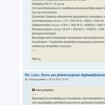
Pätöteho (P): P = S cos φ
Jos kuormituksessa on reaktiivisia komponentteja kuten i
(cos φ) huomioiden.
Esimerkki: Kaikissa allaolevissa tapauksissa muuntajan 
Lämmitysvastus cos φ = 1 P = 500 W S = 500/1 = 500 VA
Sähkömoottori cos φ = 0,8 P = 400 W S = 400/0,8 = 500 
Purkausvalaisin cos φ = 0,5 P = 250 W S = 250/0,5 = 500
(kompensoimaton)
Muuntajan teho ilmoitetaan nimellisenä näennäistehona n
huomioiden. Ympäristön lämpötilan kasvaessa pienenee 
suhteessa lämpötilan nousuun.
-----
//kari g
Re: Lenz, Roco ym yhteensopivat digitaalijärjest
V
Kirjoittaja
jartsa
»
24.02.2012 18:25
i
e
s
kari-g kirjoitti:
t
i
-----
Muuntajan kuormitettavuus ilmoitetaan näennäistehona (S
Jos muuntajalta syötettävä kuorma on puhtaasti resistiivi