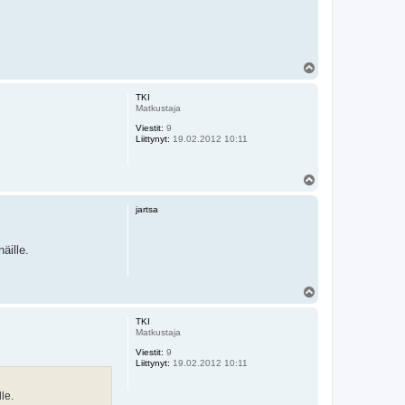
Y
l
ö
TKI
s
Matkustaja
Viestit:
9
Liittynyt:
19.02.2012 10:11
Y
l
ö
jartsa
s
äille.
Y
l
ö
TKI
s
Matkustaja
Viestit:
9
Liittynyt:
19.02.2012 10:11
le.