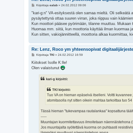
V
Kirjoittaja
ealab
»
24.02.2012 09:06
i
e
"kari-g:n" VA-esityksestä olen samaa mieltä. Oli selkeätä a
s
pysäytettynä ottaa suuren virran, joka riippuu vain käämien
t
i
Kun moottori pääsee pyörimään, tilanne muuttuu. Mukaan tul
Huomaa mm. siitä, kun moottoria käyttää ilman kuormaa ja s
Kun sitten, vakiojännitteellä, moottoria alkaa kuormittaa, k
Re: Lenz, Roco ym yhteensopivat digitaalijärjest
V
Kirjoittaja
TKI
»
24.02.2012 16:59
i
e
Kiitokset Isolle K:lle!
s
Olen valaistunut
t
i
kari-g kirjoitti:
TKI kirjoitti:
Tuo VA on hieman epäselvä itselleni. Voltti kuvannee j
atomitasolla nyt sitten oikein mahtaa tarkoittaa tuo 5
Tässä hieman "tukevampaa rautalankaa" kopsattuna tääl
-----
Muuntajan kuormitettavuus ilmoitetaan näennäistehona (S
Jos muuntajalta syötettävä kuorma on puhtaasti resistiivi
lämmöksi muuttuva) näennäistehon arvoa.