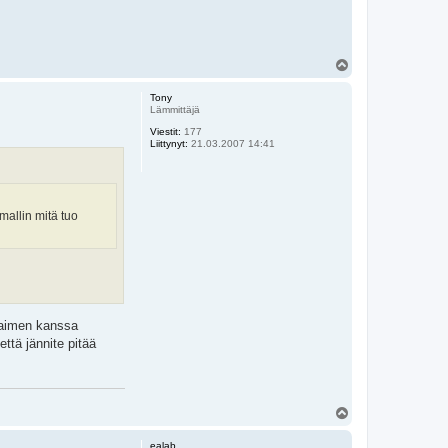
Y
l
ö
Tony
s
Lämmittäjä
Viestit:
177
Liittynyt:
21.03.2007 14:41
mallin mitä tuo
hjaimen kanssa
ttä jännite pitää
Y
l
ö
ealab