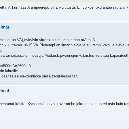
että V, kun taas A ampeereja, virrankulutusta. Eli voikos joku antaa rautalank
elmät.
 on tuo VA),nykyisin virrankulutus ilmoitetaan mA tai A.
in kuluttavan 10-15 VA.Pienempi on ilman valoja ja suurempi valoilla oleva ve
i.
ssä,tai radassa on nousuja.Matkustajavaunujen valaistus verottaa kapasiteett
uriax500mA=2500mA.
 laitteille.
sansa se elektroniikka siellä zentralessa tarvii.
elmät.
nhentunut käsite. Kyseessä on vaihtovirtateho joka on hieman eri asia kuin tas