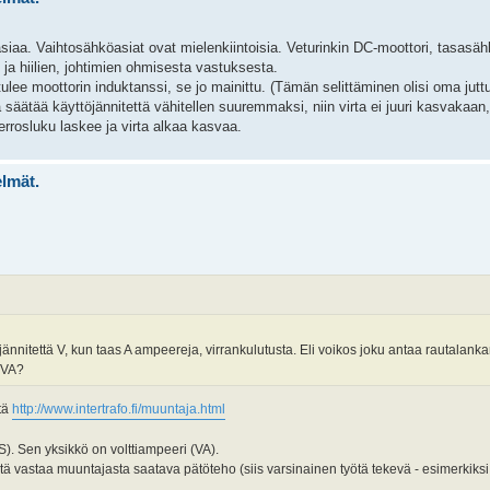
siaa. Vaihtosähköasiat ovat mielenkiintoisia. Veturinkin DC-moottori, tasasäh
 ja hiilien, johtimien ohmisesta vastuksesta.
ee moottorin induktanssi, se jo mainittu. (Tämän selittäminen olisi oma juttu
äätää käyttöjännitettä vähitellen suuremmaksi, niin virta ei juuri kasvakaan,
ierrosluku laskee ja virta alkaa kasvaa.
elmät.
ännitettä V, kun taas A ampeereja, virrankulutusta. Eli voikos joku antaa rautalanka
4 VA?
tä
http://www.intertrafo.fi/muuntaja.html
). Sen yksikkö on volttiampeeri (VA).
stä vastaa muuntajasta saatava pätöteho (siis varsinainen työtä tekevä - esimerkik