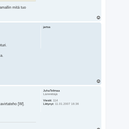
amallin mitä tuo
Y
l
ö
jartsa
s
turi.
ia.
Y
l
ö
JuhaTelimaa
s
Lämmittäjä
Viestit:
114
avirtateho [W].
Liittynyt:
11.01.2007 16:36