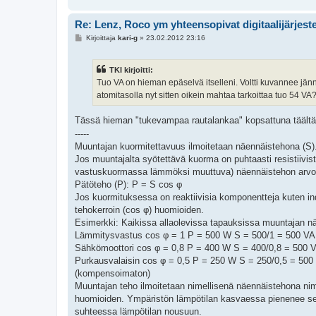
Re: Lenz, Roco ym yhteensopivat digitaalijärjest
V
Kirjoittaja
kari-g
»
23.02.2012 23:16
i
e
s
TKI kirjoitti:
t
i
Tuo VA on hieman epäselvä itselleni. Voltti kuvannee jänni
atomitasolla nyt sitten oikein mahtaa tarkoittaa tuo 54 VA
Tässä hieman "tukevampaa rautalankaa" kopsattuna täält
-----
Muuntajan kuormitettavuus ilmoitetaan näennäistehona (S).
Jos muuntajalta syötettävä kuorma on puhtaasti resistiivis
vastuskuormassa lämmöksi muuttuva) näennäistehon arvo
Pätöteho (P): P = S cos φ
Jos kuormituksessa on reaktiivisia komponentteja kuten in
tehokerroin (cos φ) huomioiden.
Esimerkki: Kaikissa allaolevissa tapauksissa muuntajan nä
Lämmitysvastus cos φ = 1 P = 500 W S = 500/1 = 500 VA
Sähkömoottori cos φ = 0,8 P = 400 W S = 400/0,8 = 500 
Purkausvalaisin cos φ = 0,5 P = 250 W S = 250/0,5 = 500
(kompensoimaton)
Muuntajan teho ilmoitetaan nimellisenä näennäistehona nim
huomioiden. Ympäristön lämpötilan kasvaessa pienenee se
suhteessa lämpötilan nousuun.