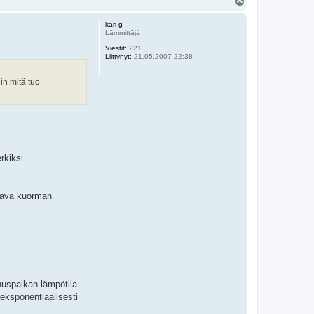
Y
l
ö
kari-g
s
Lämmittäjä
Viestit:
221
Liittynyt:
21.05.2007 22:38
in mitä tuo
rkiksi
ttava kuorman
nuspaikan lämpötila
eksponentiaalisesti