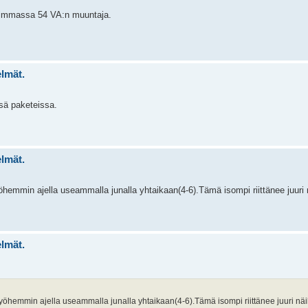
iimmassa 54 VA:n muuntaja.
elmät.
ssä paketeissa.
elmät.
hemmin ajella useammalla junalla yhtaikaan(4-6).Tämä isompi riittänee juuri n
elmät.
yöhemmin ajella useammalla junalla yhtaikaan(4-6).Tämä isompi riittänee juuri näil