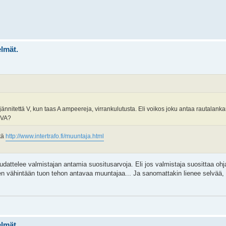
elmät.
ännitettä V, kun taas A ampeereja, virrankulutusta. Eli voikos joku antaa rautalanka
4 VA?
tä
http://www.intertrafo.fi/muuntaja.html
oudattelee valmistajan antamia suositusarvoja. Eli jos valmistaja suosittaa o
en vähintään tuon tehon antavaa muuntajaa... Ja sanomattakin lienee selvää, e
elmät.