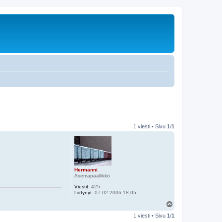
1 viesti • Sivu
1
/
1
Hermanni
Asemapäällikkö
Viestit:
425
Liittynyt:
07.02.2006 18:05
Y
l
1 viesti • Sivu
1
/
1
ö