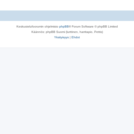
Keskustelufoorumin ohjelmisto
phpBB
® Forum Software © phpBB Limited
Käännös: phpBB Suomi (lurttinen, harritapio, Pettis)
Yksityisyys
|
Ehdot