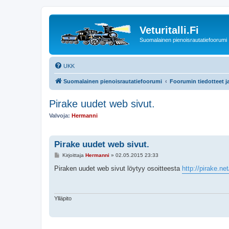
Veturitalli.Fi
Suomalainen pienoisrautatiefoorumi
UKK
Suomalainen pienoisrautatiefoorumi
Foorumin tiedotteet j
Pirake uudet web sivut.
Valvoja:
Hermanni
Pirake uudet web sivut.
V
Kirjoittaja
Hermanni
»
02.05.2015 23:33
i
e
Piraken uudet web sivut löytyy osoitteesta
http://pirake.net
s
t
i
Ylläpito