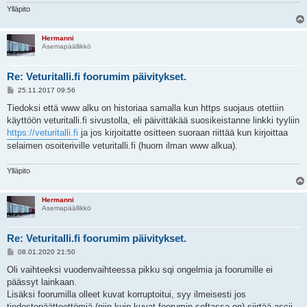
Ylläpito
Hermanni
Asemapäällikkö
Re: Veturitalli.fi foorumim päivitykset.
V
25.11.2017 09:56
i
e
Tiedoksi että www alku on historiaa samalla kun https suojaus otettiin
s
käyttöön veturitalli.fi sivustolla, eli päivittäkää suosikeistanne linkki tyyliin
t
i
https://veturitalli.fi
ja jos kirjoitatte ositteen suoraan riittää kun kirjoittaa
selaimen osoiteriville veturitalli.fi (huom ilman www alkua).
Ylläpito
Hermanni
Asemapäällikkö
Re: Veturitalli.fi foorumim päivitykset.
V
08.01.2020 21:50
i
e
Oli vaihteeksi vuodenvaihteessa pikku sqi ongelmia ja foorumille ei
s
päässyt lainkaan.
t
i
Lisäksi foorumilla olleet kuvat korruptoitui, syy ilmeisesti jos
tiedostopäätteettömiä (niin kuin kuvat foorumin softassa on) siirtää ascii