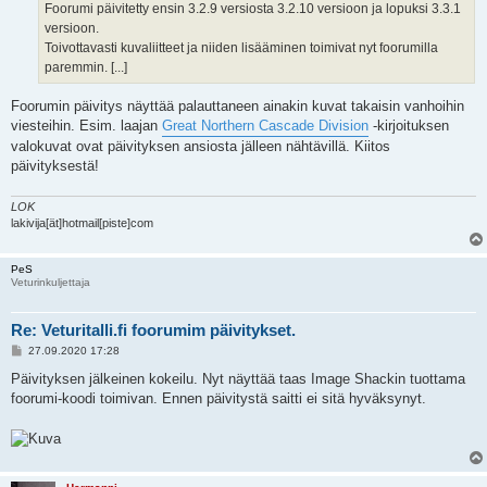
i
Foorumi päivitetty ensin 3.2.9 versiosta 3.2.10 versioon ja lopuksi 3.3.1
versioon.
Toivottavasti kuvaliitteet ja niiden lisääminen toimivat nyt foorumilla
paremmin. [...]
Foorumin päivitys näyttää palauttaneen ainakin kuvat takaisin vanhoihin
viesteihin. Esim. laajan
Great Northern Cascade Division
-kirjoituksen
valokuvat ovat päivityksen ansiosta jälleen nähtävillä. Kiitos
päivityksestä!
LOK
lakivija[ät]hotmail[piste]com
PeS
Veturinkuljettaja
Re: Veturitalli.fi foorumim päivitykset.
V
27.09.2020 17:28
i
e
Päivityksen jälkeinen kokeilu. Nyt näyttää taas Image Shackin tuottama
s
foorumi-koodi toimivan. Ennen päivitystä saitti ei sitä hyväksynyt.
t
i