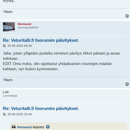
myötä..
Ylläpito
Hermanni
Asemapäällikkö
Re: Veturitalli.fi foorumim päivitykset.
V
26.09.2020 09:36
i
e
Jaha, jotain ylläpidon puolelta viimeisin pävitys rikkoi pahasti ja asiaa
s
tutkitaan..
t
i
EDIT Oma moka, olin rajoittanut yhtäaikaisten istuntojen määrän
kahteen, nyt lisäsin kymmeneen..
Ylläpito
LOK
Lämmittäjä
Re: Veturitalli.fi foorumim päivitykset.
V
26.09.2020 10:44
i
e
s
Hermanni
kirjoitti:
t