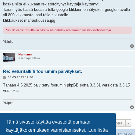
koska niitä ei kukaan rekistöröitynyt käyttäjä käyttänyt.
Taisi myös tässä kuussa tulla google klikkien ennätyskin, googlen avulla
yli 800 klikkausta johti tälle sivustolle..
klikkaukset marraskuussa.jpg
Sinulla ei ole tarvittavia oikeuksia nähdäksesi tämän viestin liitetiedostoja.
Ylläpito
Hermanni
Asemapäällikkö
Re: Veturitalli.fi foorumim päivitykset.
V
04.05.2025 19:30
i
e
Tänään 4.5.2025 päivitetty foorumin phpBB softa 3.3.31 versiosta 3.3.15
s
versioksi.
t
i
Ylläpito
10 viestiä • Sivu
1
/
1
Tämä sivusto käyttää evästeitä parhaan
Hyppää
käyttäjäkokemuksen varmistamiseksi.
Lue lisää
Suomalainen pienoisrautatiefoorumi
Kaikki ajat ovat
UTC+03:00