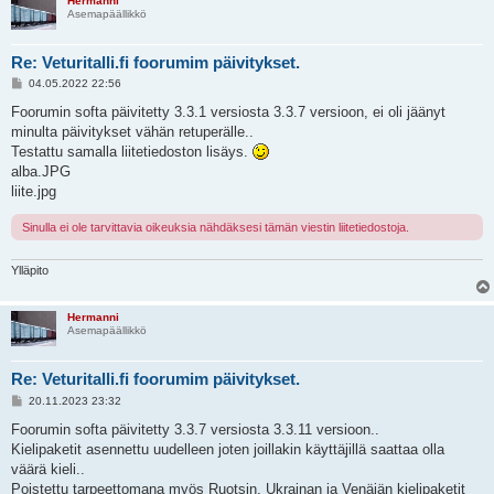
Hermanni
Asemapäällikkö
Re: Veturitalli.fi foorumim päivitykset.
V
04.05.2022 22:56
i
e
Foorumin softa päivitetty 3.3.1 versiosta 3.3.7 versioon, ei oli jäänyt
s
minulta päivitykset vähän retuperälle..
t
i
Testattu samalla liitetiedoston lisäys.
alba.JPG
liite.jpg
Sinulla ei ole tarvittavia oikeuksia nähdäksesi tämän viestin liitetiedostoja.
Ylläpito
Hermanni
Asemapäällikkö
Re: Veturitalli.fi foorumim päivitykset.
V
20.11.2023 23:32
i
e
Foorumin softa päivitetty 3.3.7 versiosta 3.3.11 versioon..
s
Kielipaketit asennettu uudelleen joten joillakin käyttäjillä saattaa olla
t
i
väärä kieli..
Poistettu tarpeettomana myös Ruotsin, Ukrainan ja Venäjän kielipaketit