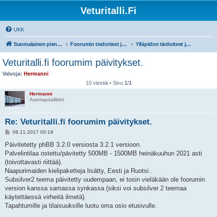
Veturitalli.Fi
UKK
Suomalainen pienoisrautatiefoorumi
Foorumin tiedotteet ja ohjeet
Ylläpidon tiedotteet ja foorumin ohjeet!
Veturitalli.fi foorumim päivitykset.
Valvoja:
Hermanni
10 viestiä • Sivu
1
/
1
Hermanni
Asemapäällikkö
Re: Veturitalli.fi foorumim päivitykset.
V
06.11.2017 00:19
i
e
Päivitetetty phBB 3.2.0 versiosta 3.2.1 versioon.
s
Palvelintilaa ostettu/pävitetty 500MB - 1500MB heinäkuuhun 2021 asti
t
i
(toivottavasti riittää).
Naapurimaiden kielipaketteja lisätty, Eesti ja Ruotsi..
Subsilver2 teema päivitetty uudempaan, ei tosin vieläkään ole foorumin
version kanssa samassa synkassa (siksi voi subsilver 2 teemaa
käytettäessä virheitä ilmetä).
Tapahtumille ja tilaisuuksille luotu oma osio etusivulle.