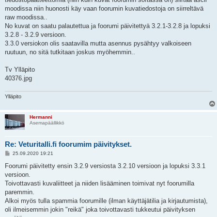
moodissa niin huonosti käy vaan foorumin kuvatiedostoja on siirreltävä
raw moodissa..
No kuvat on saatu palautettua ja foorumi päivitettyä 3.2.1-3.2.8 ja lopuksi
3.2.8 - 3.2.9 versioon.
3.3.0 versiokon olis saatavilla mutta asennus pysähtyy valkoiseen
ruutuun, no sitä tutkitaan joskus myöhemmin..
Tv Ylläpito
40376.jpg
Ylläpito
Hermanni
Asemapäällikkö
Re: Veturitalli.fi foorumim päivitykset.
V
25.09.2020 19:21
i
e
Foorumi päivitetty ensin 3.2.9 versiosta 3.2.10 versioon ja lopuksi 3.3.1
s
versioon.
t
i
Toivottavasti kuvaliitteet ja niiden lisääminen toimivat nyt foorumilla
paremmin.
Alkoi myös tulla spammia foorumille (ilman käyttäjätilia ja kirjautumista),
oli ilmeisemmin jokin "reikä" joka toivottavasti tukkeutui päivityksen