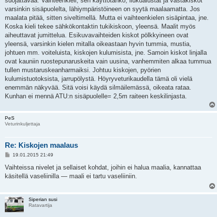
suojattavaa. Vaihteenkieli, sen käyttötanko, liukualustat ja vastakiskot
t
i
varsinkin sisäpuolelta, lähiympäristöineen on syytä maalaamatta. Jos
maalata pitää, sitten siveltimellä. Mutta ei vaihteenkielen sisäpintaa, jne.
Koska kieli tekee sähkökontaktin tukikiskoon, yleensä. Maalit myös
aiheuttavat jumittelua. Esikuvavaihteiden kiskot pölkkyineen ovat
yleensä, varsinkin kielen mitalla oikeastaan hyvin tummia, mustia,
johtuen mm. voiteluista, kiskojen kulumisista, jne. Samoin kiskot linjalla
ovat kauniin ruostepunaruskeita vain uusina, vanhemmiten alkaa tummua
tullen mustaruskeanharmaiksi. Johtuu kiskojen, pyörien
kulumistuotoksista, jarrupölystä. Höyryveturikaudella tämä oli vielä
enemmän näkyvää. Sitä voisi käydä silmäilemässä, oikeata rataa.
Kunhan ei mennä ATU:n sisäpuolelle= 2,5m raiteen keskilinjasta.
PeS
Veturinkuljettaja
Re: Kiskojen maalaus
V
19.01.2015 21:49
i
e
Vaihteissa nivelet ja sellaiset kohdat, joihin ei halua maalia, kannattaa
s
käsitellä vaseliinilla — maali ei tartu vaseliiniin.
t
i
Siperian susi
Ratavartija