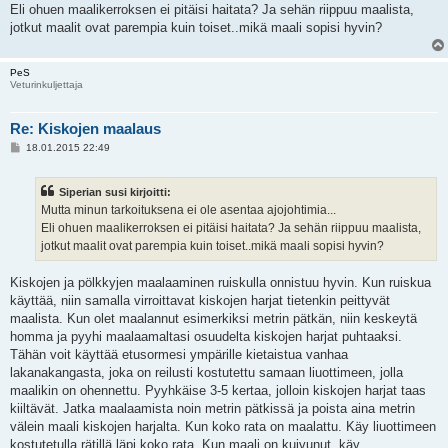
s
Eli ohuen maalikerroksen ei pitäisi haitata? Ja sehän riippuu maalista,
t
i
jotkut maalit ovat parempia kuin toiset..mikä maali sopisi hyvin?
PeS
Veturinkuljettaja
Re: Kiskojen maalaus
V
18.01.2015 22:49
i
e
s
Siperian susi kirjoitti:
t
i
Mutta minun tarkoituksena ei ole asentaa ajojohtimia...
Eli ohuen maalikerroksen ei pitäisi haitata? Ja sehän riippuu maalista,
jotkut maalit ovat parempia kuin toiset..mikä maali sopisi hyvin?
Kiskojen ja pölkkyjen maalaaminen ruiskulla onnistuu hyvin. Kun ruiskua
käyttää, niin samalla virroittavat kiskojen harjat tietenkin peittyvät
maalista. Kun olet maalannut esimerkiksi metrin pätkän, niin keskeytä
homma ja pyyhi maalaamaltasi osuudelta kiskojen harjat puhtaaksi.
Tähän voit käyttää etusormesi ympärille kietaistua vanhaa
lakanakangasta, joka on reilusti kostutettu samaan liuottimeen, jolla
maalikin on ohennettu. Pyyhkäise 3-5 kertaa, jolloin kiskojen harjat taas
kiiltävät. Jatka maalaamista noin metrin pätkissä ja poista aina metrin
välein maali kiskojen harjalta. Kun koko rata on maalattu. Käy liuottimeen
kostutetulla rätillä läpi koko rata. Kun maali on kuivunut, käy