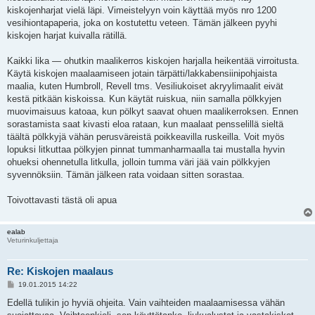
kiskojenharjat vielä läpi. Vimeistelyyn voin käyttää myös nro 1200
vesihiontapaperia, joka on kostutettu veteen. Tämän jälkeen pyyhi
kiskojen harjat kuivalla rätillä.
Kaikki lika — ohutkin maalikerros kiskojen harjalla heikentää virroitusta.
Käytä kiskojen maalaamiseen jotain tärpätti/lakkabensiinipohjaista
maalia, kuten Humbroll, Revell tms. Vesiliukoiset akryylimaalit eivät
kestä pitkään kiskoissa. Kun käytät ruiskua, niin samalla pölkkyjen
muovimaisuus katoaa, kun pölkyt saavat ohuen maalikerroksen. Ennen
sorastamista saat kivasti eloa rataan, kun maalaat pensselillä sieltä
täältä pölkkyjä vähän perusväreistä poikkeavilla ruskeilla. Voit myös
lopuksi litkuttaa pölkyjen pinnat tummanharmaalla tai mustalla hyvin
ohueksi ohennetulla litkulla, jolloin tumma väri jää vain pölkkyjen
syvennöksiin. Tämän jälkeen rata voidaan sitten sorastaa.
Toivottavasti tästä oli apua
ealab
Veturinkuljettaja
Re: Kiskojen maalaus
V
19.01.2015 14:22
i
e
Edellä tulikin jo hyviä ohjeita. Vain vaihteiden maalaamisessa vähän
s