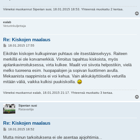
Viimeksi muokannut
Siperian susi
, 18.01.2015 18:53. Yhteensä muokattu 2 kertaa.
ealab
Veturinkuljettaja
Re: Kiskojen maalaus
V
18.01.2015 17:55
i
e
Eiköhän kiskojen kulkupinnan puhtaus ole itsestäänselvyys. Raiteen
s
merkillä ei ole korvamerkkiä. Virroitus tapahtuu kiskoista, myös
t
i
ajolankavirroituksessa, virta kulkee. Maalit voi siivota helpostikin, vielä
melko tuoreena esim. huopapalojen ja sopivan liuottimen avulla.
Mekaanista raappimista ei voi kehua. Vain akkukäyttöisellä veturilla
mitään väliä, vaikka kulkisi puukiskoilla.
Viimeksi muokannut
ealab
, 18.01.2015 21:17. Yhteensä muokattu 3 kertaa.
Siperian susi
Ratavartija
Re: Kiskojen maalaus
V
18.01.2015 18:52
i
e
Mutta minun tarkoituksena ei ole asentaa ajojohtimia...