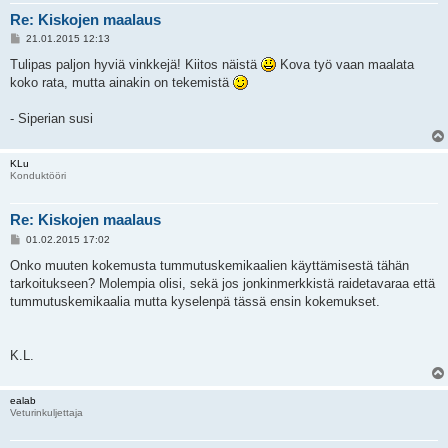
Re: Kiskojen maalaus
V
21.01.2015 12:13
i
e
Tulipas paljon hyviä vinkkejä! Kiitos näistä
Kova työ vaan maalata
s
koko rata, mutta ainakin on tekemistä
t
i
- Siperian susi
KLu
Konduktööri
Re: Kiskojen maalaus
V
01.02.2015 17:02
i
e
Onko muuten kokemusta tummutuskemikaalien käyttämisestä tähän
s
tarkoitukseen? Molempia olisi, sekä jos jonkinmerkkistä raidetavaraa että
t
i
tummutuskemikaalia mutta kyselenpä tässä ensin kokemukset.
K.L.
ealab
Veturinkuljettaja