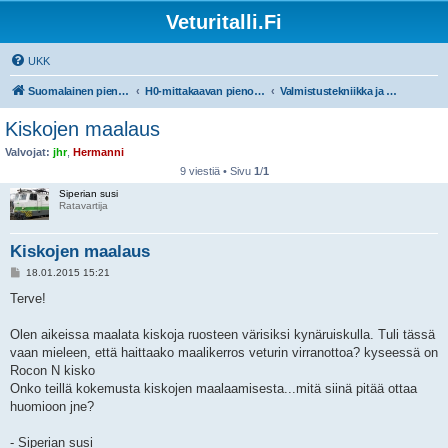
Veturitalli.Fi
UKK
Suomalainen pienoisrautatiefoorumi
H0-mittakaavan pienoisrautatiet
Valmistustekniikka ja työvälineet
Kiskojen maalaus
Valvojat:
jhr
,
Hermanni
9 viestiä • Sivu
1
/
1
Siperian susi
Ratavartija
Kiskojen maalaus
V
18.01.2015 15:21
i
e
Terve!
s
t
i
Olen aikeissa maalata kiskoja ruosteen värisiksi kynäruiskulla. Tuli tässä
vaan mieleen, että haittaako maalikerros veturin virranottoa? kyseessä on
Rocon N kisko
Onko teillä kokemusta kiskojen maalaamisesta...mitä siinä pitää ottaa
huomioon jne?
- Siperian susi