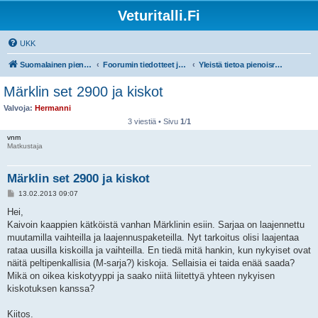
Veturitalli.Fi
UKK
Suomalainen pienoisrautatiefoorumi
Foorumin tiedotteet ja ohjeet
Yleistä tietoa pienoisrautateistä
Märklin set 2900 ja kiskot
Valvoja:
Hermanni
3 viestiä • Sivu
1
/
1
vnm
Matkustaja
Märklin set 2900 ja kiskot
V
13.02.2013 09:07
i
e
Hei,
s
Kaivoin kaappien kätköistä vanhan Märklinin esiin. Sarjaa on laajennettu
t
i
muutamilla vaihteilla ja laajennuspaketeilla. Nyt tarkoitus olisi laajentaa
rataa uusilla kiskoilla ja vaihteilla. En tiedä mitä hankin, kun nykyiset ovat
näitä peltipenkallisia (M-sarja?) kiskoja. Sellaisia ei taida enää saada?
Mikä on oikea kiskotyyppi ja saako niitä liitettyä yhteen nykyisen
kiskotuksen kanssa?
Kiitos.