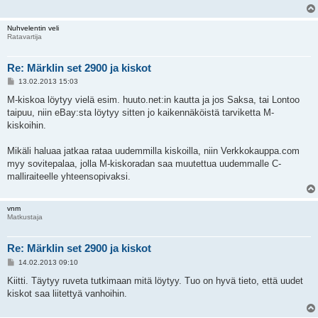
Nuhvelentin veli
Ratavartija
Re: Märklin set 2900 ja kiskot
V
13.02.2013 15:03
i
e
M-kiskoa löytyy vielä esim. huuto.net:in kautta ja jos Saksa, tai Lontoo
s
taipuu, niin eBay:sta löytyy sitten jo kaikennäköistä tarviketta M-
t
i
kiskoihin.
Mikäli haluaa jatkaa rataa uudemmilla kiskoilla, niin Verkkokauppa.com
myy sovitepalaa, jolla M-kiskoradan saa muutettua uudemmalle C-
malliraiteelle yhteensopivaksi.
vnm
Matkustaja
Re: Märklin set 2900 ja kiskot
V
14.02.2013 09:10
i
e
Kiitti. Täytyy ruveta tutkimaan mitä löytyy. Tuo on hyvä tieto, että uudet
s
kiskot saa liitettyä vanhoihin.
t
i