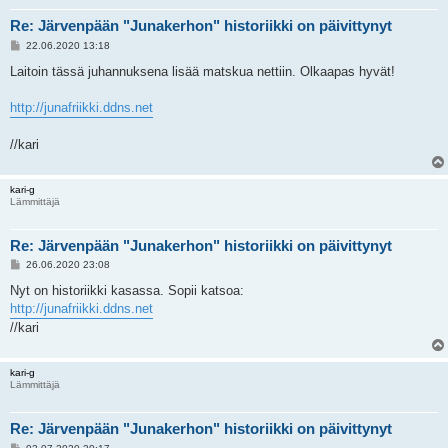
Re: Järvenpään "Junakerhon" historiikki on päivittynyt
V
22.06.2020 13:18
i
e
Laitoin tässä juhannuksena lisää matskua nettiin. Olkaapas hyvät!
s
t
i
http://junafriikki.ddns.net
//kari
kari-g
Lämmittäjä
Re: Järvenpään "Junakerhon" historiikki on päivittynyt
V
26.06.2020 23:08
i
e
Nyt on historiikki kasassa. Sopii katsoa:
s
http://junafriikki.ddns.net
t
i
//kari
kari-g
Lämmittäjä
Re: Järvenpään "Junakerhon" historiikki on päivittynyt
V