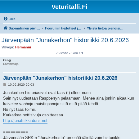
Veturitalli.Fi
UKK
Suomalainen pienoisrautatiefoorumi
Foorumin tiedotteet ja ohjeet
Yleistä tietoa pienoisrautateistä
Järvenpään "Junakerhon" historiikki 20.6.2026
Valvoja:
Hermanni
7 viestiä • Sivu
1
/
1
kari-g
Lämmittäjä
Järvenpään "Junakerhon" historiikki 20.6.2026
V
10.06.2020 20:03
i
e
Junakerhon historiasivut ovat taas (!) olleet nurin.
s
Sain nyt uudestaan Raspberryn pelaamaan. Menee aina jonkin aikaa kun
t
i
kaivelee vanhoja muistinpanoja siitä mitä pitää tehdä.
No nyt taas toimii.
Kurkatkaa nettisivuja osoitteessa
http://junafriikki.ddns.net
==========
Järvenpään SRK:n "Junakerhosta" on enää jäljellä vain historiikki.