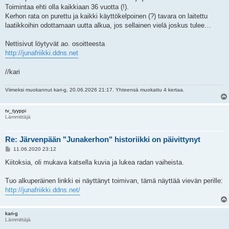
Toimintaa ehti olla kaikkiaan 36 vuotta (!).
Kerhon rata on purettu ja kaikki käyttökelpoinen (?) tavara on laitettu
laatikkoihin odottamaan uutta alkua, jos sellainen vielä joskus tulee…
Nettisivut löytyvät ao. osoitteesta
http://junafriikki.ddns.net
//kari
Viimeksi muokannut
kari-g
, 20.06.2026 21:17. Yhteensä muokattu 4 kertaa.
tv_tyyppi
Lämmittäjä
Re: Järvenpään "Junakerhon" historiikki on päivittynyt
V
11.06.2020 23:12
i
e
Kiitoksia, oli mukava katsella kuvia ja lukea radan vaiheista.
s
t
i
Tuo alkuperäinen linkki ei näyttänyt toimivan, tämä näyttää vievän perille:
http://junafriikki.ddns.net/
kari-g
Lämmittäjä