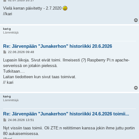
02.07.2020 20:17
i
e
Vielä kerran päivitetty - 2.7.2020
s
//kari
t
i
kari-g
Lämmittäjä
Re: Järvenpään "Junakerhon" historiikki 20.6.2026
V
22.06.2026 09:48
i
e
Lupasin liikoja. Sivut eivät toimi. Ilmeisesti (?) Raspberry Pi:n apache-
s
serverissä on jotakin pielessä.
t
i
Tutkitaan....
Laitan tiedotteen kun sivut taas toimivat.
// kari
kari-g
Lämmittäjä
Re: Järvenpään "Junakerhon" historiikki 24.6.2026 toimii...
V
24.06.2026 13:51
i
e
Nyt vissiin taas toimii. Oli ZTE:n reitittimen kanssa jokin ihme juttu portin
s
80 aukaisemisessa.
t
i