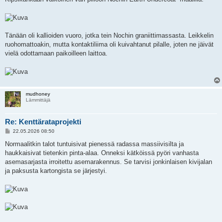
Tänään oli kallioiden vuoro, jotka tein Nochin graniittimassasta. Leikkelin
ruohomattoakin, mutta kontaktiliima oli kuivahtanut pilalle, joten ne jäivät
vielä odottamaan paikoilleen laittoa.
mudhoney
Lämmittäjä
Re: Kenttärataprojekti
V
22.05.2026 08:50
i
e
Normaalitkin talot tuntuisivat pienessä radassa massiivisilta ja
s
haukkaisivat tietenkin pinta-alaa. Onneksi kätköissä pyöri vanhasta
t
i
asemasarjasta irroitettu asemarakennus. Se tarvisi jonkinlaisen kivijalan
ja paksusta kartongista se järjestyi.