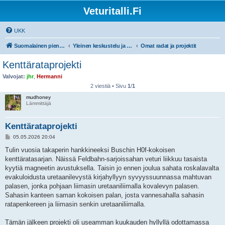
Veturitalli.Fi
UKK
Suomalainen pienoisrautatiefoorumi
Yleinen keskustelu ja muut mittakaavat
Omat radat ja projektit
Kenttärataprojekti
Valvojat:
jhr
,
Hermanni
2 viestiä • Sivu
1
/
1
mudhoney
Lämmittäjä
Kenttärataprojekti
V
05.05.2026 20:04
i
e
Tulin vuosia takaperin hankkineeksi Buschin H0f-kokoisen
s
kenttäratasarjan. Näissä Feldbahn-sarjoissahan veturi liikkuu tasaista
t
i
kyytiä magneetin avustuksella. Taisin jo ennen joulua sahata roskalavalta
evakuloidusta uretaanilevystä kirjahyllyyn syvyyssuunnassa mahtuvan
palasen, jonka pohjaan liimasin uretaaniliimalla kovalevyn palasen.
Sahasin kanteen saman kokoisen palan, josta vannesahalla sahasin
ratapenkereen ja liimasin senkin uretaaniliimalla.
Tämän jälkeen projekti oli useamman kuukauden hyllyllä odottamassa