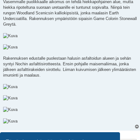
Vasemmalle puolikkaalle aikomus on tehdä hiekkapohjainen alue, mutta
hiekka ripoteltuna suoraan uretaanille ei tuntunut sopivalta. Niinpä tein
rungon Woodland Scenicsin kalliokipsistä, jonka maalasin Earth
Undercoatilla. Rakennuksen ympäristöön sipaisin Game Colorin Stonewall
Greytä.
Rakennuksen edustalle puolestaan halusin asfaltoidun alueen ja sehän
syntyi Nochin asfalttisirotteesta. Ensin pohjalle maisemaliimaa, jonka
jälkeen asfalttirakeiden sirottelu. Liiman kuivumisen jälkeen ylimääräisten
imurointi ja maalaus.
2 viestiä • Sivu
1
/
1