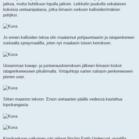
jatkoa, mutta huhtikuun lopulla jatkoin. Leikkelin puukolla sekalaisen
kokoisia uretaanipalasia, jotka liimasin runkoon kallioiden/mäkien
pohjiksi.
Jo ennen kallioiden tekoa olin maalannut pohjauretaanin ja ratapenkereen
ruskealla spraymaalilla, joten nyt maalasin toisen kerroksen.
Useamman koeajo- ja justeerauskierroksen jälkeen liimasin kiskot
ratapenkereeseen pikaliimalla. Virtajohtoja varten sahasin penkereeseen
pienen uran.
Sitten maaston tekoon. Ensin uretaanien päälle vedessä kasteltua
kipsikangasta.
Kipsikankaan valkoinen väri piiloon Nochin Earth Undercoat -maalilla.