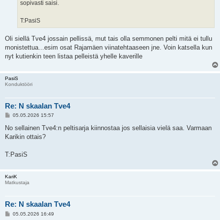
sopivasti saisi.
T:PasiS
Oli siellä Tve4 jossain pellissä, mut tais olla semmonen pelti mitä ei tullu
monistettua...esim osat Rajamäen viinatehtaaseen jne. Voin katsella kun
nyt kutienkin teen listaa pelleistä yhelle kaverille
PasiS
Konduktööri
Re: N skaalan Tve4
V
05.05.2026 15:57
i
e
No sellainen Tve4:n peltisarja kiinnostaa jos sellaisia vielä saa. Varmaan
s
Karikin ottais?
t
i
T:PasiS
KariK
Matkustaja
Re: N skaalan Tve4
V
05.05.2026 16:49
i