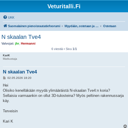
Veturitalli.Fi
UKK
Suomalainen pienoisrautatiefoorumi
Myydään, ostetaan ja vaihdetaan
Ostetaan
N skaalan Tve4
Valvojat:
jhr
,
Hermanni
6 viestiä • Sivu
1
/
1
KariK
Matkustaja
N skaalan Tve4
V
02.05.2026 18:20
i
e
Hei
s
Olisiko kenelläkään myydä ylimääräistä N-skaalan Tve4:n koria?
t
i
Sellaisia varmaankin on ollut 3D-tulosteina? Myös peltinen rakennussarja
käy.
Terveisin
Kari K