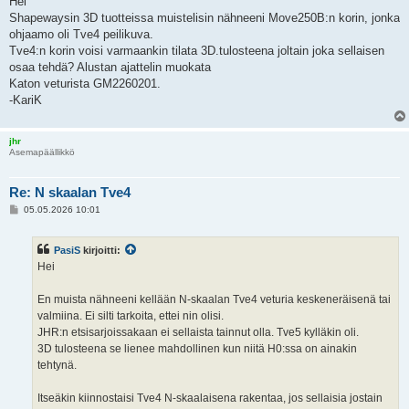
Hei
s
Shapewaysin 3D tuotteissa muistelisin nähneeni Move250B:n korin, jonka
t
i
ohjaamo oli Tve4 peilikuva.
Tve4:n korin voisi varmaankin tilata 3D.tulosteena joltain joka sellaisen
osaa tehdä? Alustan ajattelin muokata
Katon veturista GM2260201.
-KariK
jhr
Asemapäällikkö
Re: N skaalan Tve4
V
05.05.2026 10:01
i
e
s
PasiS
kirjoitti:
t
i
Hei
En muista nähneeni kellään N-skaalan Tve4 veturia keskeneräisenä tai
valmiina. Ei silti tarkoita, ettei nin olisi.
JHR:n etsisarjoissakaan ei sellaista tainnut olla. Tve5 kylläkin oli.
3D tulosteena se lienee mahdollinen kun niitä H0:ssa on ainakin
tehtynä.
Itseäkin kiinnostaisi Tve4 N-skaalaisena rakentaa, jos sellaisia jostain