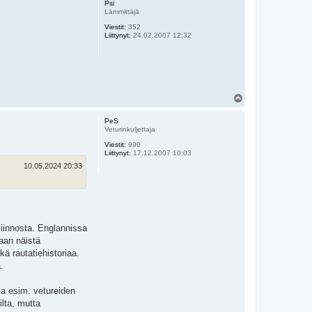
Psi
s
Lämmittäjä
Viestit:
352
Liittynyt:
24.02.2007 12:32
Y
l
ö
PeS
s
Veturinkuljettaja
Viestit:
990
Liittynyt:
17.12.2007 10:03
10.05.2024 20:33
i kiinnosta. Englannissa
laan näistä
ä rautatiehistoriaa.
.
uja esim. vetureiden
ilta, mutta