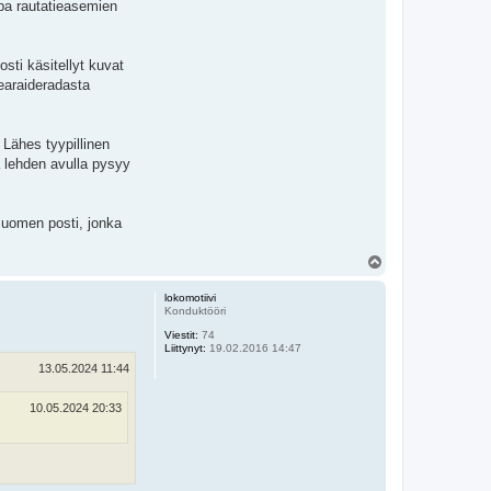
opa rautatieasemien
sti käsitellyt kuvat
earaideradasta
 Lähes tyypillinen
a lehden avulla pysyy
 Suomen posti, jonka
Y
l
ö
lokomotiivi
s
Konduktööri
Viestit:
74
Liittynyt:
19.02.2016 14:47
13.05.2024 11:44
10.05.2024 20:33