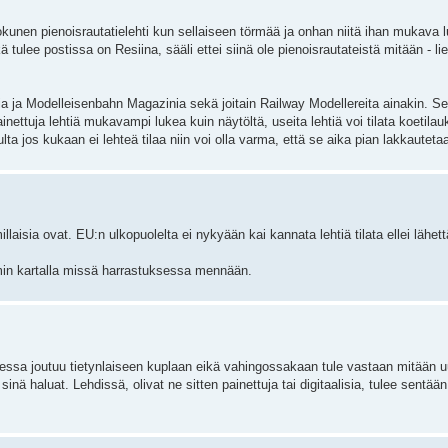
kunen pienoisrautatielehti kun sellaiseen törmää ja onhan niitä ihan mukava l
ä tulee postissa on Resiina, sääli ettei siinä ole pienoisrautateistä mitään - l
nia ja Modelleisenbahn Magazinia sekä joitain Railway Modellereita ainakin. S
ainettuja lehtiä mukavampi lukea kuin näytöltä, useita lehtiä voi tilata koetilau
lta jos kukaan ei lehteä tilaa niin voi olla varma, että se aika pian lakkauteta
llaisia ovat. EU:n ulkopuolelta ei nykyään kai kannata lehtiä tilata ellei lähettäj
in kartalla missä harrastuksessa mennään.
essa joutuu tietynlaiseen kuplaan eikä vahingossakaan tule vastaan mitään uu
nä haluat. Lehdissä, olivat ne sitten painettuja tai digitaalisia, tulee sentää