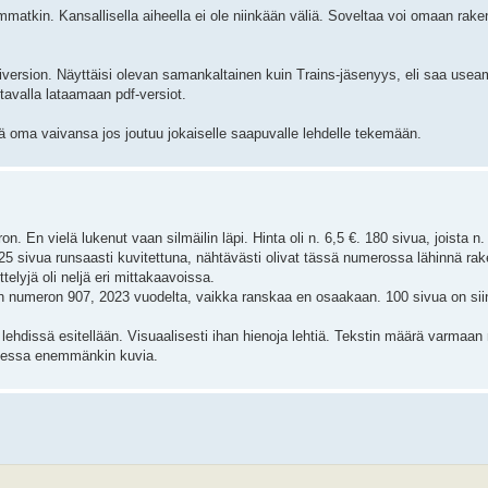
mmatkin. Kansallisella aiheella ei ole niinkään väliä. Soveltaa voi omaan rak
version. Näyttäisi olevan samankaltainen kuin Trains-jäsenyys, eli saa use
avalla lataamaan pdf-versiot.
inä oma vaivansa jos joutuu jokaiselle saapuvalle lehdelle tekemään.
En vielä lukenut vaan silmäilin läpi. Hinta oli n. 6,5 €. 180 sivua, joista n
n. 25 sivua runsaasti kuvitettuna, nähtävästi olivat tässä numerossa lähinnä ra
telyjä oli neljä eri mittakaavoissa.
numeron 907, 2023 vuodelta, vaikka ranskaa en osaakaan. 100 sivua on siin
lehdissä esitellään. Visuaalisesti ihan hienoja lehtiä. Tekstin määrä varmaa
vuessa enemmänkin kuvia.