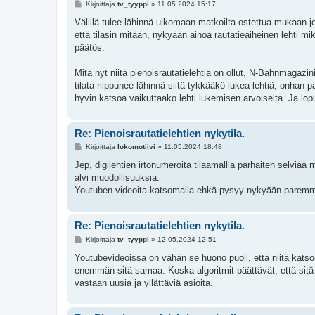
V
Kirjoittaja
tv_tyyppi
»
11.05.2024 15:17
i
e
Välillä tulee lähinnä ulkomaan matkoilta ostettua mukaan jo
s
että tilasin mitään, nykyään ainoa rautatieaiheinen lehti mik
t
i
päätös.
Mitä nyt niitä pienoisrautatielehtiä on ollut, N-Bahnmagazi
tilata riippunee lähinnä siitä tykkääkö lukea lehtiä, onhan p
hyvin katsoa vaikuttaako lehti lukemisen arvoiselta. Ja lopu
Re: Pienoisrautatielehtien nykytila.
V
Kirjoittaja
lokomotiivi
»
11.05.2024 18:48
i
e
Jep, digilehtien irtonumeroita tilaamallla parhaiten selviää mi
s
alvi muodollisuuksia.
t
i
Youtuben videoita katsomalla ehkä pysyy nykyään paremm
Re: Pienoisrautatielehtien nykytila.
V
Kirjoittaja
tv_tyyppi
»
12.05.2024 12:51
i
e
Youtubevideoissa on vähän se huono puoli, että niitä katso
s
enemmän sitä samaa. Koska algoritmit päättävät, että sitä si
t
i
vastaan uusia ja yllättäviä asioita.