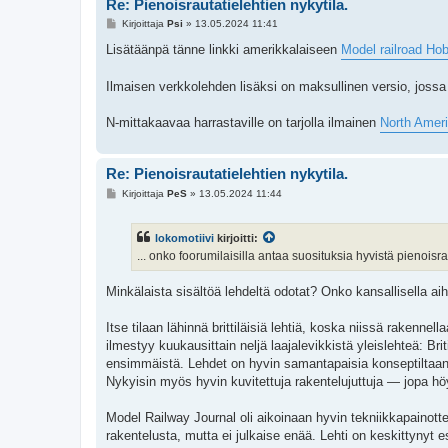
Re: Pienoisrautatielehtien nykytila.
V
Kirjoittaja
Psi
»
13.05.2024 11:41
i
e
Lisätäänpä tänne linkki amerikkalaiseen
Model railroad Hob
s
t
i
Ilmaisen verkkolehden lisäksi on maksullinen versio, jossa 
N-mittakaavaa harrastaville on tarjolla ilmainen
North Ameri
Re: Pienoisrautatielehtien nykytila.
V
Kirjoittaja
PeS
»
13.05.2024 11:44
i
e
s
lokomotiivi
kirjoitti:
t
i
... onko foorumilaisilla antaa suosituksia hyvistä pienoisra
Minkälaista sisältöä lehdeltä odotat? Onko kansallisella aih
Itse tilaan lähinnä brittiläisiä lehtiä, koska niissä rakennell
ilmestyy kuukausittain neljä laajalevikkistä yleislehteä: B
ensimmäistä. Lehdet on hyvin samantapaisia konseptiltaan. A
Nykyisin myös hyvin kuvitettuja rakentelujuttuja — jopa hö
Model Railway Journal oli aikoinaan hyvin tekniikkapainottein
rakentelusta, mutta ei julkaise enää. Lehti on keskittynyt e