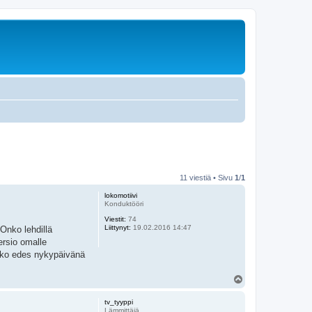
11 viestiä • Sivu
1
/
1
lokomotiivi
Konduktööri
Viestit:
74
Liittynyt:
19.02.2016 14:47
 Onko lehdillä
ersio omalle
aako edes nykypäivänä
Y
l
ö
tv_tyyppi
s
Lämmittäjä