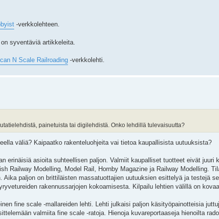
byist
-verkkolehteen.
on syventäviä artikkeleita.
can N Scale Railroading
-verkkolehti.
utatielehdistä, painetuista tai digilehdistä. Onko lehdillä tulevaisuutta?
eella väliä? Kaipaatko rakenteluohjeita vai tietoa kaupallisista uutuuksista?
aan erinäisiä asioita suhteellisen paljon. Valmiit kaupalliset tuotteet eivät juur
ritish Railway Modelling, Model Rail, Hornby Magazine ja Railway Modelling. Ti
ika paljon on brittiläisten massatuottajien uutuuksien esittelyä ja testejä sek
yryvetureiden rakennussarjojen kokoamisesta. Kilpailu lehtien välillä on kovaa
en fine scale -mallareiden lehti. Lehti julkaisi paljon käsityöpainotteisia jutt
sittelemään valmiita fine scale -ratoja. Hienoja kuvareportaaseja hienoilta rado