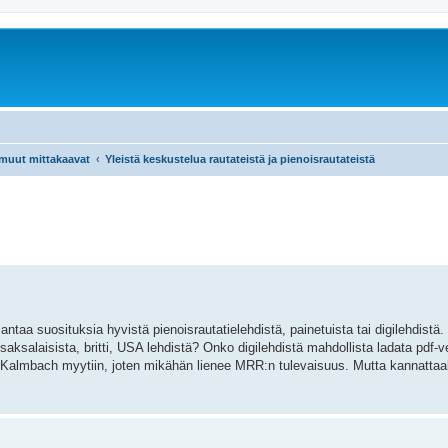
 muut mittakaavat
Yleistä keskustelua rautateistä ja pienoisrautateistä
taa suosituksia hyvistä pienoisrautatielehdistä, painetuista tai digilehdistä.
aksalaisista, britti, USA lehdistä? Onko digilehdistä mahdollista ladata pdf-v
m. Kalmbach myytiin, joten mikähän lienee MRR:n tulevaisuus. Mutta kannatt