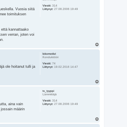
Viestit:
314
ueskella. Vuosia siitä
Liittynyt:
27.08.2006 19:49
ienee toimituksen
e että kannattaako
ksen verran, joten voi
an.
Y
l
ö
lokomotiivi
s
Konduktööri
Viestit:
74
ä ole hoitanut tulli ja
Liittynyt:
19.02.2016 14:47
Y
l
ö
tv_tyyppi
s
Lämmittäjä
Viestit:
314
tta, aina vain
Liittynyt:
27.08.2006 19:49
n jossain määrin
Y
l
ö