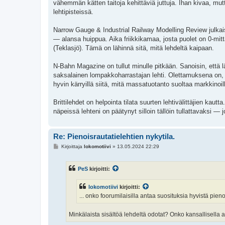
vähemmän kätten taitoja kehittäviä juttuja. Ihan kivaa, mu
lehtipisteissä.
Narrow Gauge & Industrial Railway Modelling Review julkaise
— alansa huippua. Aika friikkikamaa, josta puolet on 0-mit
(Teklasjö). Tämä on lähinnä sitä, mitä lehdeltä kaipaan.
N-Bahn Magazine on tullut minulle pitkään. Sanoisin, että l
saksalainen lompakkoharrastajan lehti. Olettamuksena on, e
hyvin kärryillä siitä, mitä massatuotanto suoltaa markkinoil
Brittilehdet on helpointa tilata suurten lehtivälittäjien ka
näpeissä lehteni on päätynyt silloin tällöin tullattavaksi —
Re: Pienoisrautatielehtien nykytila.
V
Kirjoittaja
lokomotiivi
»
13.05.2024 22:29
i
e
s
PeS
kirjoitti:
t
i
lokomotiivi
kirjoitti:
... onko foorumilaisilla antaa suosituksia hyvistä pieno
Minkälaista sisältöä lehdeltä odotat? Onko kansallisella a