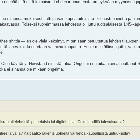
tta ei enää sitä mitä kaipaisin. Lehden irtonumeroita on nykyään myynnissä j
e nimensä mukaisesti juttuja vain kapearaiteisista. Hienosti painettu ja hieno
takaavassa. Toiseksi tuoreimmassa lehdessä oli juttu ruotsalaisesta 1:45-kap
ähes shittiä — en ole vielä keksinyt, miten saan peruutettua lehden tilauksen.
ttä lähes kaikki ostetaan valmiina kaupasta. Ei ole meikäläisen juttu, vaikk
le.
utta. Olen käyttänyt Newstand-nimistä taloa. Ongelmia on aika ajoin aiheuttanut
 joka ei sinänsä ole mikään ongelma.
israutatielehdistä, painetuista tai digilehdistä. Onko lehdillä tulevaisuutta?
iheella väliä? Kaipaatko rakenteluohjeita vai tietoa kaupallisista uutuuksista?