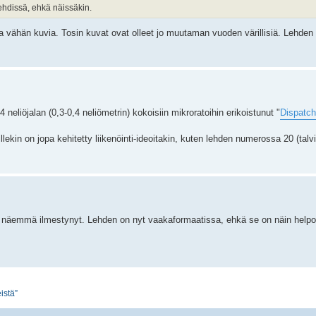
ehdissä, ehkä näissäkin.
ja vähän kuvia. Tosin kuvat ovat olleet jo muutaman vuoden värillisiä. Lehden 
4 neliöjalan (0,3-0,4 neliömetrin) kokoisiin mikroratoihin erikoistunut "
Dispatch
ekin on jopa kehitetty liikenöinti-ideoitakin, kuten lehden numerossa 20 (talvi,
näemmä ilmestynyt. Lehden on nyt vaakaformaatissa, ehkä se on näin helpom
istä”