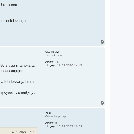
entamiseen
amman lehden ja
Y
l
ö
lokomotiivi
s
Konduktööri
Viestit:
74
. 50 sivua mainoksia.
Liittynyt:
19.02.2016 14:47
kennussarjojen
ä lehdessä ja hinta
n nykyään vähentynyt
Y
l
ö
PeS
s
Veturinkuljettaja
Viestit:
990
Liittynyt:
17.12.2007 10:03
14.05.2024 17:55