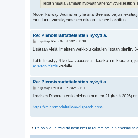
i
Tekstin määrä varmaan nykyään vähentynyt yleisestikin l
Model Railway Journal on yhä sitä itteensä: paljon tekstiä 
muuttunut vuosikymmenien aikana. Lienee harkittua.
Re: Pienoisrautatielehtien nykytila.
V
Kirjoittaja
Psi
»
04.01.2026 08:39
i
e
Lisätään vielä ilmaisten verkkojulkaisujen listaan pieniin, 3-
s
t
i
Lehti ilmestyy 4 kertaa vuodessa. Hauskoja mikroratoja, joill
Averton Yards
-radalle.
Re: Pienoisrautatielehtien nykytila.
V
Kirjoittaja
Psi
»
01.07.2026 21:11
i
e
Ilmaisen Dispatch-verkkolehden numero 21 (kesä 2026) on 
s
t
i
https://micromodelrailwaydispatch.com/
Palaa sivulle “Yleistä keskustelua rautateistä ja pienoisrautate