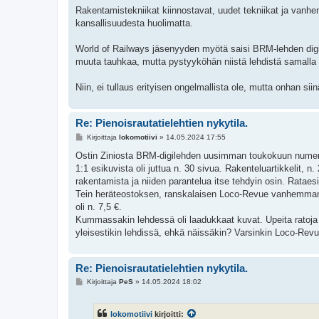
Rakentamistekniikat kiinnostavat, uudet tekniikat ja vanhe
kansallisuudesta huolimatta.
World of Railways jäsenyyden myötä saisi BRM-lehden digi
muuta tauhkaa, mutta pystyyköhän niistä lehdistä samalla t
Niin, ei tullaus erityisen ongelmallista ole, mutta onhan si
Re: Pienoisrautatielehtien nykytila.
V
Kirjoittaja
lokomotiivi
»
14.05.2024 17:55
i
e
Ostin Ziniosta BRM-digilehden uusimman toukokuun numeron. 
s
1:1 esikuvista oli juttua n. 30 sivua. Rakenteluartikkelit, 
t
i
rakentamista ja niiden parantelua itse tehdyin osin. Rataesit
Tein heräteostoksen, ranskalaisen Loco-Revue vanhemman 
oli n. 7,5 €.
Kummassakin lehdessä oli laadukkaat kuvat. Upeita ratoja 
yleisestikin lehdissä, ehkä näissäkin? Varsinkin Loco-Re
Re: Pienoisrautatielehtien nykytila.
V
Kirjoittaja
PeS
»
14.05.2024 18:02
i
e
s
lokomotiivi
kirjoitti:
t