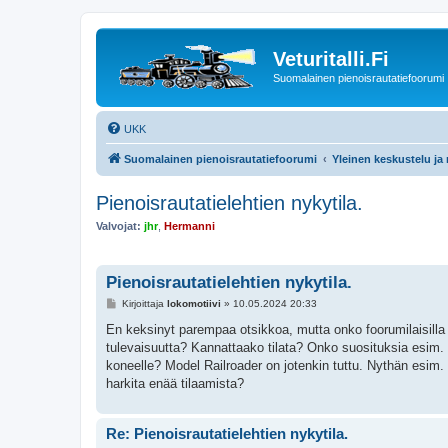
Veturitalli.Fi
Suomalainen pienoisrautatiefoorumi
UKK
Suomalainen pienoisrautatiefoorumi
Yleinen keskustelu ja
Pienoisrautatielehtien nykytila.
Valvojat:
jhr
,
Hermanni
Pienoisrautatielehtien nykytila.
V
Kirjoittaja
lokomotiivi
»
10.05.2024 20:33
i
e
En keksinyt parempaa otsikkoa, mutta onko foorumilaisilla an
s
tulevaisuutta? Kannattaako tilata? Onko suosituksia esim. s
t
i
koneelle? Model Railroader on jotenkin tuttu. Nythän esi
harkita enää tilaamista?
Re: Pienoisrautatielehtien nykytila.