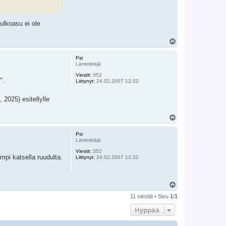
ulkoasu ei ole
Y
l
ö
Psi
s
Lämmittäjä
Viestit:
352
".
Liittynyt:
24.02.2007 12:32
 2025) esitellylle
Y
l
ö
Psi
s
Lämmittäjä
Viestit:
352
pi katsella ruudulta.
Liittynyt:
24.02.2007 12:32
Y
l
11 viestiä • Sivu
1
/
1
ö
s
Hyppää