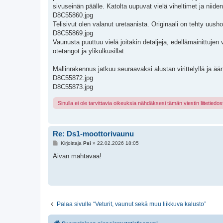
sivuseinän päälle. Katolta uupuvat vielä viheltimet ja niide
D8C55860.jpg
Telisivut olen valanut uretaanista. Originaali on tehty uush
D8C55869.jpg
Vaunusta puuttuu vielä joitakin detaljeja, edellämainittuje
otetangot ja ylikulkusillat.
Mallinrakennus jatkuu seuraavaksi alustan virittelyllä ja ä
D8C55872.jpg
D8C55873.jpg
Sinulla ei ole tarvittavia oikeuksia nähdäksesi tämän viestin liitetiedos
Re: Ds1-moottorivaunu
V
Kirjoittaja
Psi
»
22.02.2026 18:05
i
e
Aivan mahtavaa!
s
t
i
Palaa sivulle “Veturit, vaunut sekä muu liikkuva kalusto”