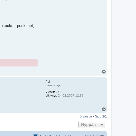
etokoukut, puskimet,
Y
l
ö
Psi
s
Lämmittäjä
Viestit:
352
Liittynyt:
24.02.2007 12:32
Y
l
5 viestiä • Sivu
1
/
1
ö
s
Hyppää