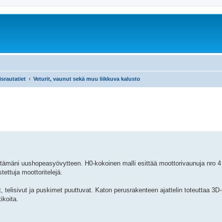
srautatiet
Veturit, vaunut sekä muu liikkuva kalusto
ämäni uushopeasyövytteen. H0-kokoinen malli esittää moottorivaunuja nro 4 
tettuja moottoritelejä.
 telisivut ja puskimet puuttuvat. Katon perusrakenteen ajattelin toteuttaa 3D-
ikoita.