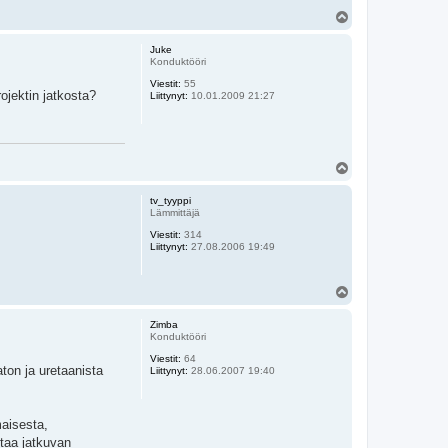
Y
l
ö
Juke
s
Konduktööri
Viestit:
55
ojektin jatkosta?
Liittynyt:
10.01.2009 21:27
Y
l
ö
tv_tyyppi
s
Lämmittäjä
Viestit:
314
Liittynyt:
27.08.2006 19:49
Y
l
ö
Zimba
s
Konduktööri
Viestit:
64
ton ja uretaanista
Liittynyt:
28.06.2007 19:40
maisesta,
ttaa jatkuvan