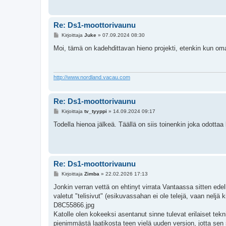
Re: Ds1-moottorivaunu
V
Kirjoittaja
Juke
»
07.09.2024 08:30
i
e
Moi, tämä on kadehdittavan hieno projekti, etenkin kun om
s
t
i
http://www.nordland.vacau.com
Re: Ds1-moottorivaunu
V
Kirjoittaja
tv_tyyppi
»
14.09.2024 09:17
i
e
Todella hienoa jälkeä. Täällä on siis toinenkin joka odottaa
s
t
i
Re: Ds1-moottorivaunu
V
Kirjoittaja
Zimba
»
22.02.2026 17:13
i
e
Jonkin verran vettä on ehtinyt virrata Vantaassa sitten ed
s
valetut "telisivut" (esikuvassahan ei ole telejä, vaan neljä k
t
i
D8C55866.jpg
Katolle olen kokeeksi asentanut sinne tulevat erilaiset te
pienimmästä laatikosta teen vielä uuden version, jotta sen