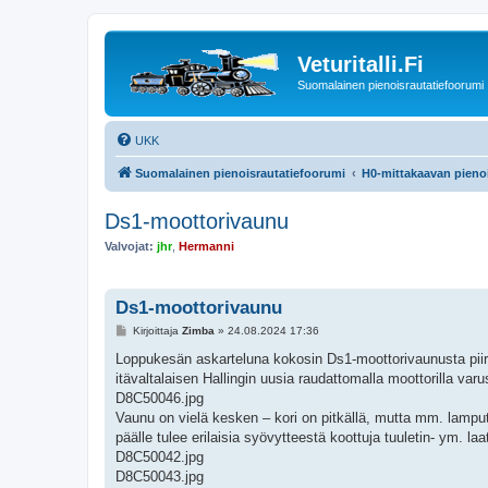
Veturitalli.Fi
Suomalainen pienoisrautatiefoorumi
UKK
Suomalainen pienoisrautatiefoorumi
H0-mittakaavan pienoi
Ds1-moottorivaunu
Valvojat:
jhr
,
Hermanni
Ds1-moottorivaunu
V
Kirjoittaja
Zimba
»
24.08.2024 17:36
i
e
Loppukesän askarteluna kokosin Ds1-moottorivaunusta piirt
s
itävaltalaisen Hallingin uusia raudattomalla moottorilla varus
t
i
D8C50046.jpg
Vaunu on vielä kesken – kori on pitkällä, mutta mm. lamput,
päälle tulee erilaisia syövytteestä koottuja tuuletin- ym. laat
D8C50042.jpg
D8C50043.jpg