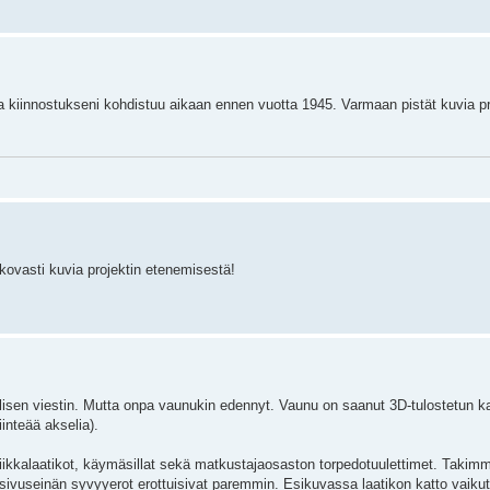
a kiinnostukseni kohdistuu aikaan ennen vuotta 1945. Varmaan pistät kuvia pr
 kovasti kuvia projektin etenemisestä!
ellisen viestin. Mutta onpa vaunukin edennyt. Vaunu on saanut 3D-tulostetun ka
iinteää akselia).
kniikkalaatikot, käymäsillat sekä matkustajaosaston torpedotuulettimet. Takim
 sivuseinän syvyyerot erottuisivat paremmin. Esikuvassa laatikon katto vaiku