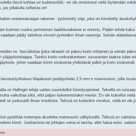
lella tässä kohtaa on tuuletusritilä - en ole onnistunut vielä löytämään valoku
, jos jollakulla sellaista on!
ten esteenraivaajan rakenne - pyöristetty siipi, joka on kiinnitetty aluskeh
en kulmien vuoksi perinteinen laatikkorakenne ei onnistu. Päätin tehdä kaksi 
saadaan pääty taitettua siivosti pyöreäksi ilman saumoja. Seinän alalaidassa 
oiden ns. fascialistaa (joka oikeasti on paksu korin mittainen ja seinän paks
yläjäykistelaippa. Teinkin koriin runkorakenteen: sivuseinien taakse tulee eril
äjäykiste, johon saadaan kiinni sisäseiniä yhdistävät palkit ja korin sisäseinät
tin taivutustyökaluun tilapäisesti puolipyöreän 2,5 mm:n muovisuiron, jolla muot
la on Hallingin telejä varten suunnitellut kiinnityspisteet. Tekeillä on runsaa
ta vaikuttaa siltä, että paljon tiukemmistakin menisi. En ole kokeillut vielä
li on juoksuteli ilman moottoria. Telissä on kuitenkin virroitus, vielä en ole jo
ottori pyörittää molempia akseleita matoruuvin välityksellä. Telissä on valmii
derin kiinni. Juottamista tai johtojen vetoa ei tarvita, ellei halua esim. valaist
toja.