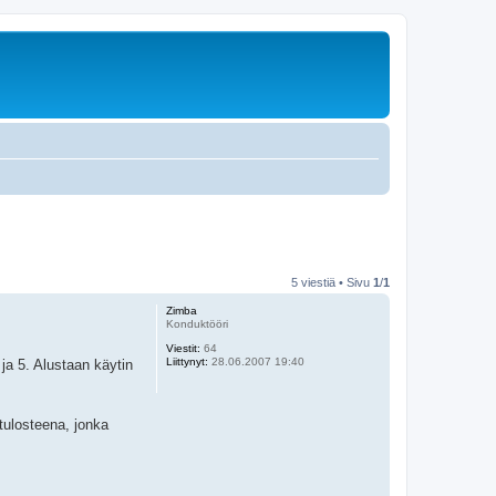
5 viestiä • Sivu
1
/
1
Zimba
Konduktööri
Viestit:
64
Liittynyt:
28.06.2007 19:40
ja 5. Alustaan käytin
tulosteena, jonka