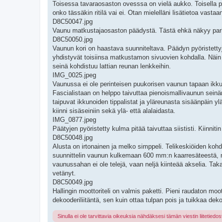
Toisessa tavaraosaston ovesssa on vielä aukko. Toisella puo
onko tässäkin ritilä vai ei. Otan mielelläni lisätietoa vastaan
D8C50047.jpg
Vaunu matkustajaosaston päädystä. Tästä ehkä näkyy parhai
D8C50050.jpg
Vaunun kori on haastava suunniteltava. Päädyn pyöristettyj
yhdistyvät toisiinsa matkustamon sivuovien kohdalla. Näin 
seinä kohdistuu lattian reunan lenkkeihin.
IMG_0025.jpeg
Vaunussa ei ole perinteisen puukorisen vaunun tapaan ikkun
Fascialistaan on helppo taivuttaa pienoismallivaunun seinän 
taipuvat ikkunoiden tippalistat ja yläreunasta sisäänpäin yl
kiinni sisäseiniin sekä ylä- että alalaidasta.
IMG_0877.jpeg
Päätyjen pyöristetty kulma pitää taivuttaa siististi. Kiinni
D8C50048.jpg
Alusta on irtonainen ja melko simppeli. Telikeskiöiden kohdal
suunnittelin vaunun kulkemaan 600 mm:n kaarresäteestä, mut
vaunussahan ei ole telejä, vaan neljä kiinteää akselia. Takate
vetänyt.
D8C50049.jpg
Hallingin moottoriteli on valmis paketti. Pieni raudaton mo
dekooderiliitäntä, sen kuin ottaa tulpan pois ja tuikkaa dekoo
Sinulla ei ole tarvittavia oikeuksia nähdäksesi tämän viestin liitetiedos