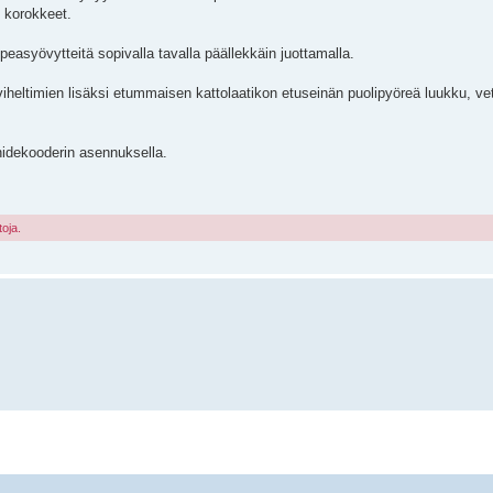
n korokkeet.
opeasyövytteitä sopivalla tavalla päällekkäin juottamalla.
n viheltimien lisäksi etummaisen kattolaatikon etuseinän puolipyöreä luukku, v
änidekooderin asennuksella.
toja.