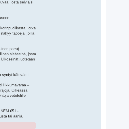
vaa, josta selviäisi,
ykseen.
korinpuolikasta, jotka
näkyy tappeja, joilla
uinen parru).
linen sisäseinä, josta
. Ulkoseinät juotetaan
o syntyi kätevästi.
sti liikkumavaraa –
 rajoja. Oikeassa
htoja vetotelille
na NEM 651 -
usta tai ääniä.